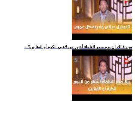
.. مين قالك إن بره مصر العلماء أشهر من لاعبي الكرة أو الفنانين؟