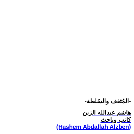
-المُثقف والسُلطة-
هاشم عبدالله الزبن
كاتب وباحث
(Hashem Abdallah Alzben)