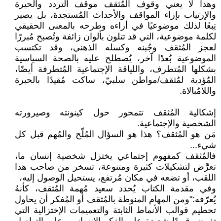
وهذا لا يعني وقوف المُثقف موقف التردد والحيرة
والإرتياب بإزاء المواقف والأحداث المُستجدة، بل يصير
تِبعًا لذلك موضوعيًا في أراءه وطرحه بالمعنى الحقيقي
لكلمة موضوعية، التي قد تتلون بألوان زائفة وتُصبح مُبررًا
لعجز المُثقف وجُبنه وكسله الذهني، وقد تكتسب
الموضوعية بُعدًا آخر، يُصطلح عليه بالصحة السياسية
بشكلها المُتطرف، واللياقة الإجتماعية المُتطرفة أيضًا،
المُؤدية لمُثقف/مواطن سلبيّ، ساكت مُقيدًا بالحيرة
واللامُبالاة.
إشكالية المُثقف تتمحور حول كينونته وصيرورته
الشخصية والإجتماعية.
مَن هو المُثقف؟ هذا هو السؤال المُلّح والمُهم قبل كل
شيء...
فالمُثقف كمفهوم إجتماعي يختزل شخصية إنسان ما،
تعرَّض لتشكيلات كثيرة ومتنوعة، تسخر من صاحب هذا
اللقب، أو تضعه في مكان مُرتفع، يستحيل الوصول إليه،
وفي مقدمة الكتاب يُحدد سعيد مُهمة المُثقف، كأنهُ
يُعرّفه:"ومن المهام المنوطة بالمُثقف أو المُفكر أن يحاول
تحطيم قوالب الأنماط الثابتة والتعميمات الإختزالية التي