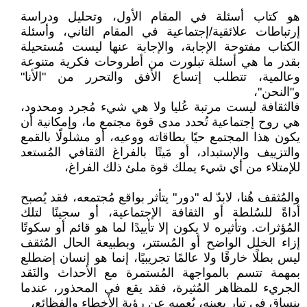
هو كتاب أسئلة في المقام الأول، وتحليل ودراسة
إرتباطات علائقية/إجتماعية في المقام الثاني، وأسئلة
الكتاب مفتوحة الإجابة، والإجابة عنها ليست مُستحيلة
بقدر ما هي أسئلة تبلورت من أطروحات فكرية متنوعة
وعالمية، تتطلب إتساع الأفق والتحرر من "الأنا"
و"النحن"،
فالثقافة ليست مرتبة عُليا ولا هي شيء مُجرد ومحدود،
هي روح إجتماعية تُحدد مدى قوة مجتمع ما، وإمكانية أن
يكون هذا المجتمع حيًا بطاقاته ووعيه، أو مشلولًا بالقمع
والتزييف والإستبداد، أو مَيتًا بالفراغ الثقافي المُستعد
للإمتلاء من أي شيء يملك قوة ملئ ذلك الفراغ،
والمُثقف هُنا، لابدّ له "دور" يتأثر بواقع مُجتمعه، فقد يُصبح
أداةً للسُلطة أو الثقافة الإجتماعية، أو سجينًا لتلك
المُؤثرات. وتأثيره لا يكون إلا تأييدًا لما هو قائم أو سكوتًا
إزاء الخلل الواضح أو المُستتر، وبطبيعة الحال المُثقف
ليس بطلًا خارقًا ولا عالمًا تجريبيًا، إنما هو إنسان إضطلع
بمهمة تتسم بالمواجهة المُستمرة مع الأحداث والنَقد
الجريء للمظاهر المُثيرة، فقد يقع في المحذور، عندما
ينساق في تيار بعينه، يُعميه عن رؤية الأخطاء والفظائع،