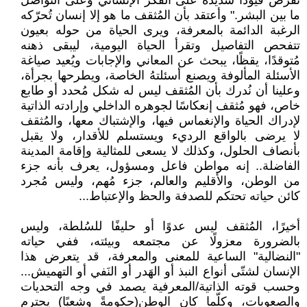
تفرض قيودًا شديدة على الفكر الإنساني وعلى التواصل
ما بين البشر." وأعتقد بأن المُثقف ما هو إلا إنسان تُحرّكه
الرغبة الدائمة بالمعرفة، ويرى الحياة من حوله بعيون
تتفحص التفاصيل وتقرأ الحياة اليومية، ليبقى ذهنه
مُتوقدًا، يقظًا، يبحث عن المعاني والإجابات ويُعيد صياغة
الأسئلة المألوفة ويصنع أسئلتهُ الخاصة، ويطرحها بجرأة،
وعلينا أن نُدرك بأن المُثقف ليس له شكل مُحدد أو طابع
خاص، فهو مُثقف إنعكاسًا لجوهره الداخلي وإرادته الذاتية
لإدراك الحياة والإنغماس فيها، والإشتباك معها، والمُثقف
لا يرضى بالواقع الرديء ويستسلم للأقدار، ولا يقبل
بأنصاف الحلول، وكذلك لا يسعى للمثالية وإقامة المدينة
الفاضلة.. إنه مواطن فاعل ومسؤول، يعرف بأنه جزء
من الوطن، والأقليم والعالم، جزء مُهم، وليس مُجرد
كائن حياته تحتكم للصدفة والحظ والإعتباط...
أخيرًا، المُثقف ليس عدوًا أو حليفًا للسُلطة، وليس
بالضرورة معزولًا عن مجتمعه وبيئته، ففي حياته
"النضالية" الساعية للمعنى والمعرفة، قد يتعرض هذا
الإنسان لشتّى أنواع النبذ أو الهَدر أو النَفي أو التهميش...
وحسب قوته الذاتية/المعرفية يصمد في وجه التحديات
والصعوبات، وكلّما كان الوطن(حكومةً وشعبًا) يحترم