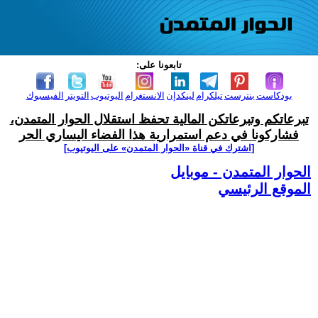
تابعونا على:
بودكاست
بنترست
تيلكرام
لينكدإن
الانستغرام
اليوتيوب
التويتر
الفيسبوك
تبرعاتكم وتبرعاتكن المالية تحفظ استقلال الحوار المتمدن،
فشاركونا في دعم استمرارية هذا الفضاء اليساري الحر
[اشترك في قناة ‫«الحوار المتمدن» على اليوتيوب]
الحوار المتمدن - موبايل
الموقع الرئيسي