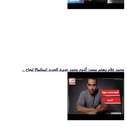
.. محمد علام وهيثم سعيد: ألبوم محمد عدوية الجديد استكمالا لنجاح