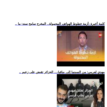
.. كلمة أخيرة -أزمة خطوط الهواتف المحمولة.. المخرج سامح سند: ما
.. مهدي لعريبي: من السينما إلى -مافيا-... الجزائر تقبض على زعيم