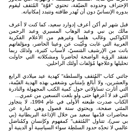
الإحتراف وحدوده الضيّقة، تحتوي "قوّة" المُثقف ليقوم
بدوره الإنسانيّ دون أن تُهدر طاقته وتتبدد إمكانياته.
قبل شهر لم أكن أعرف إدوارد سعيد، كما كنت لا أعرف
مالك بن نبي وعبد الوهاب المسيري وعبد الرحمن
الكواكبي وغالب هلسا وغيرهم من الأعلام الفكرية
العربية التي غابت وغُيّبت عن وعينا الحاضر، ومؤلفاتهم
باتت من الإرشيف المَنسيّ، لأسباب كثيرة، ولذلك ربما
نفتقد الرؤية الواضحة لحاضرنا ومشكلاته التي حاولت
تحليلها وعلاجها مُؤلفات أولئك الراحلين.
جائني كتاب "المُثقف والسلطة" كهدية عيد ميلادي الرابع
والعشرين، ولا أُبالغ بإمتناني وشغفي بهذه الهدية القيّمة،
التي أثارت تساؤلاتي حول كمية الكتب المجهولة والنادرة
التي قد لا أعرفها حتى ولو بلغت التسعين من عمري...
الكتاب صدرت طبعته الأولى في عام 1994، لا يتجاوز
المئتي صفحة، ويحتوي ستة فصول وهي عبارة عن
محاضرات قدّمها سعيد من خلال الإذاعة البريطانية (بي
بي سي)، تتناول "المُثقف" كمفهوم وكإنسان وكمُناضل
عالمي لا تحدّه حدود السلطة سواء السياسية أو الدينية أو