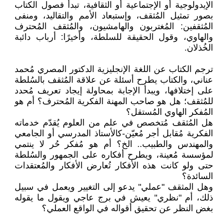
الإيدولوجية أو الإجتماعية أو الثقافية، تبدأ فصول الكتاب
بصور تمثيل المُثقف، وإستبعاد الأمم والتقاليد، ومنفى
المُثقفين: المُغتربون والهامشيون، والمُثقف المُحترف
والهاوي، وقول الحقيقة للسلطة، وأخيرًا: أرباب دائبة
الخُذلان.
ترجم الكتاب عن اللغة الإنجليزية الدكتور المصري مُحمد
عناني، والكتاب يطرح أسئلة عن علاقة المُثقف بالسُلطة
على إختلافها، ويبدأ الإجابة بمحاولة إيجاد تعريف مُحدد
للمُثقف؛ هل هو صاحب المهنة الفكرية المُحترف؟ أم هو
المُفكر الهاوي المُستقل؟
هل المُثقف مُتخصص في علم من العلوم يُقدّم خدماته
الفكرية مُقابل أجر مُعيّن-كالأستاذ المدرسي أو الجامعي
والمهندس والطبيب.. الخ؟ أم هو مُفكر حُر لا ينتمي
لمؤسسة مُعينة، ويطرح أفكاره على الجمهور والسُلطة
حتى ولو كانت هذه الأفكار تُعارض الأفكار والمُعتقدات
السائدة؟
وهل المثقف "عملي" يدعو إلى التغيير ويعمل في سبيل
ذلك، أم "نظري" يعيش في برج عاجي ويقول ما يقوله
بغض النظر عن تحقيق أقواله في الواقع العملي؟