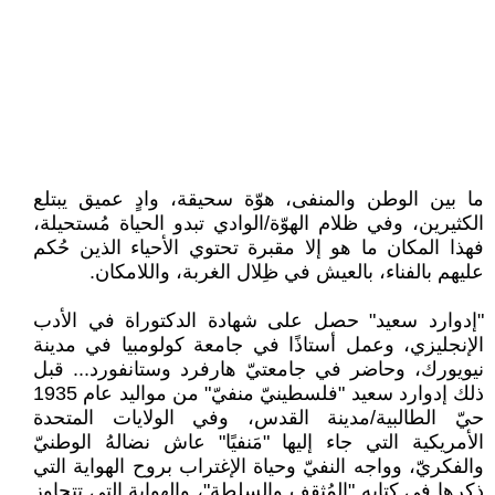
ما بين الوطن والمنفى، هوّة سحيقة، وادٍ عميق يبتلع
الكثيرين، وفي ظلام الهوّة/الوادي تبدو الحياة مُستحيلة،
فهذا المكان ما هو إلا مقبرة تحتوي الأحياء الذين حُكم
عليهم بالفناء، بالعيش في ظِلال الغربة، واللامكان.
"إدوارد سعيد" حصل على شهادة الدكتوراة في الأدب
الإنجليزي، وعمل أستاذًا في جامعة كولومبيا في مدينة
نيويورك، وحاضر في جامعتيّ هارفرد وستانفورد... قبل
ذلك إدوارد سعيد "فلسطينيّ منفيّ" من مواليد عام 1935
حيّ الطالبية/مدينة القدس، وفي الولايات المتحدة
الأمريكية التي جاء إليها "مَنفيًا" عاش نضالهُ الوطنيّ
والفكريّ، وواجه النفيّ وحياة الإغتراب بروح الهواية التي
ذكرها في كتابه "المُثقف والسلطة"، والهواية التي تتجاوز