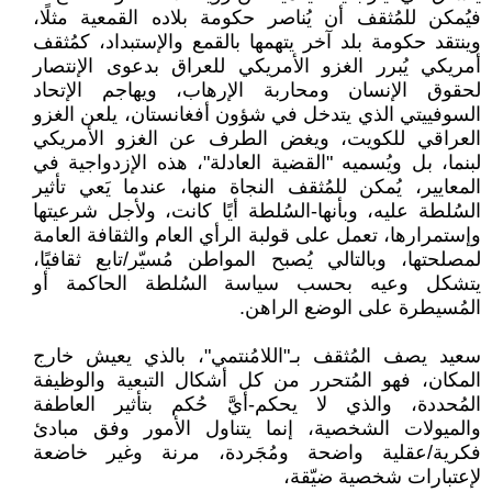
فيُمكن للمُثقف أن يُناصر حكومة بلاده القمعية مثلًا،
وينتقد حكومة بلد آخر يتهمها بالقمع والإستبداد، كمُثقف
أمريكي يُبرر الغزو الأمريكي للعراق بدعوى الإنتصار
لحقوق الإنسان ومحاربة الإرهاب، ويهاجم الإتحاد
السوفييتي الذي يتدخل في شؤون أفغانستان، يلعن الغزو
العراقي للكويت، ويغض الطرف عن الغزو الأمريكي
لبنما، بل ويُسميه "القضية العادلة"، هذه الإزدواجية في
المعايير، يُمكن للمُثقف النجاة منها، عندما يَعي تأثير
السُلطة عليه، وبأنها-السُلطة أيًا كانت، ولأجل شرعيتها
وإستمرارها، تعمل على قولبة الرأي العام والثقافة العامة
لمصلحتها، وبالتالي يُصبح المواطن مُسيّر/تابع ثقافيًا،
يتشكل وعيه بحسب سياسة السُلطة الحاكمة أو
المُسيطرة على الوضع الراهن.
سعيد يصف المُثقف بـ"اللامُنتمي"، بالذي يعيش خارج
المكان، فهو المُتحرر من كل أشكال التبعية والوظيفة
المُحددة، والذي لا يحكم-أيَّ حُكم بتأثير العاطفة
والميولات الشخصية، إنما يتناول الأمور وفق مبادئ
فكرية/عقلية واضحة ومُجَردة، مرنة وغير خاضعة
لإعتبارات شخصية ضيّقة،