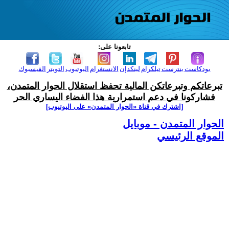
تابعونا على:
بودكاست
بنترست
تيلكرام
لينكدإن
الانستغرام
اليوتيوب
التويتر
الفيسبوك
تبرعاتكم وتبرعاتكن المالية تحفظ استقلال الحوار المتمدن،
فشاركونا في دعم استمرارية هذا الفضاء اليساري الحر
[اشترك في قناة ‫«الحوار المتمدن» على اليوتيوب]
الحوار المتمدن - موبايل
الموقع الرئيسي