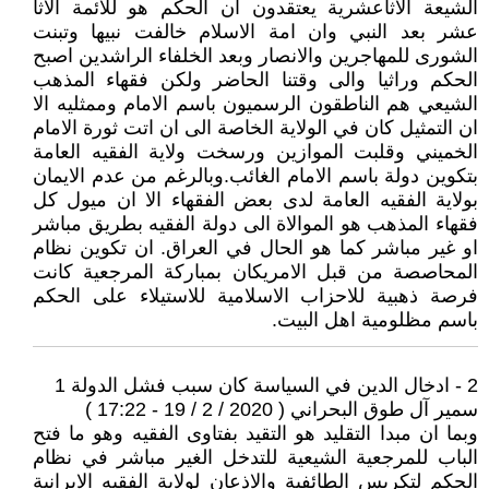
الشيعة الاثاعشرية يعتقدون ان الحكم هو للائمة الاثا
عشر بعد النبي وان امة الاسلام خالفت نبيها وتبنت
الشورى للمهاجرين والانصار وبعد الخلفاء الراشدين اصبح
الحكم وراثيا والى وقتنا الحاضر ولكن فقهاء المذهب
الشيعي هم الناطقون الرسميون باسم الامام وممثليه الا
ان التمثيل كان في الولاية الخاصة الى ان اتت ثورة الامام
الخميني وقلبت الموازين ورسخت ولاية الفقيه العامة
بتكوين دولة باسم الامام الغائب.وبالرغم من عدم الايمان
بولاية الفقيه العامة لدى بعض الفقهاء الا ان ميول كل
فقهاء المذهب هو الموالاة الى دولة الفقيه بطريق مباشر
او غير مباشر كما هو الحال في العراق. ان تكوين نظام
المحاصصة من قبل الامريكان بمباركة المرجعية كانت
فرصة ذهبية للاحزاب الاسلامية للاستيلاء على الحكم
باسم مظلومية اهل البيت.
2 - ادخال الدين في السياسة كان سبب فشل الدولة 1
سمير آل طوق البحراني ( 2020 / 2 / 19 - 17:22 )
وبما ان مبدا التقليد هو التقيد بفتاوى الفقيه وهو ما فتح
الباب للمرجعية الشيعية للتدخل الغير مباشر في نظام
الحكم لتكريس الطائفية والاذعان لولاية الفقيه الايرانية