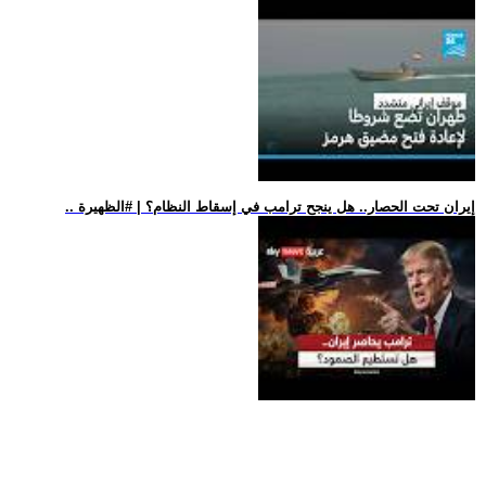
.. إيران تحت الحصار.. هل ينجح ترامب في إسقاط النظام؟ | #الظهيرة