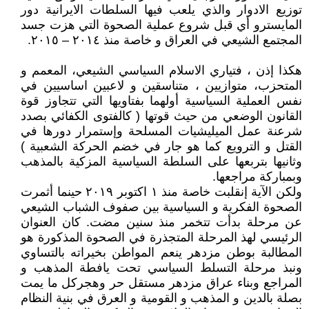
توزیع الادوار والذي یلعب فیها السلطات الایرانیة دور
المایسترو أي قبل شروع عملیة الصحوة التي هزت جسد
المجتمع الشیعي في العراق و خاصة منذ ٢٠١٤ – ٢٠١٥.
هکذا إذن ، فتیاري الاسلام السیاسي الشیعي، المعمم و
المتحزب، متوازیین ، متناسقین و لاعبین اساسیین في
نفس العملیة السیاسیة أولهما بفتاویها التي تتجاوز قوة
القانون الوضعي من حیث قوتها ( کالفتوی الکفائي بصدد
شرعنة عمل المیلیشیات المسلحة وإستمرار دورها في
القتل و الترویع کما هو جار في خضم الحرکة الشعبیة )
وثانیها بتربعها علی السلطة السیاسیة المزکیة بالمذهب
وبمبارکة مراجعها.
ولکن الآیة إنقلبت خاصة منذ ١ اکتوبر ٢٠١٩ حینما أثمرت
الصحوة الفکریة و السیاسیة بین صفوف الشباب الشیعي
عن مرحلة بدأت تتخمر منذ سنین مضت. کان العنوان
الرئیسي لهذ‌ المرحلة المتجذرة في الصحوة المذکورة هو
المطالبة بوطن مزدهر ینعم المواطن بخیراته بالتساوي
ونبذ مرحلة التسلط السیاسي تحت یافطة المذهب و
المراجع وبناء عراق مزدهر مستقل حر وهجرکل ما یمت
بصلة بالدین و المذهب و القومیة و العرق في بنیة النظام