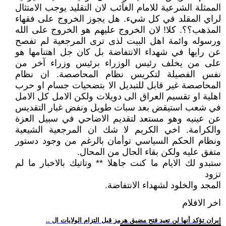
الممثلة الشرعية للامام الغآئب لان التقليد يوجب الامتثال
لراي المقلد في كل شيء. هل يجوز الخروج على فقهاء
المذهب؟؟. كلا! لان الخروج عليهم هو الخروج على الله
ورسوله وائمة اهل البيت لذى ترى المرجعية لم تفصح
عن رايها في شهداء الانتفاضة بل كان جل اهتنامها هو
على من يخلف رئيس الوزراء برئيس وزراء آخر من
نفس الفصيلة لتكريس نظام المحاصصة. ان نظام
المحاصصة غير قابل للتبديل الا بتضحيات جسام او حرب
اهلية او تقسيم العراق الى دويلات ولكن الامل كل الامل
في شعب استيقض بعد سبات طويل ونفض غبار التقديس
عن عينيه وهو مستعد لتقديم الاضاحي في سبيل العزة
والكرامة. اخي الكريم لا شك ان المرجعية الشيعية
ونظام الحكم السياسي توأمان بالرغم من وجود دستور
متفق عليه ولكن بقاء الحال من المحال.
ستبدو لك الايام ما كنت جاهلا ** وتاتيك بالاخبار ما لم
تزود
المجد والخلود لشهداء الانتفاضة.
اخر الافلام
.. إيران تؤكد أنها لن تعيد فتح مضيق هرمز قبل التزام الولايات ال