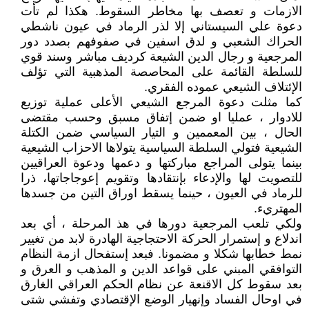
الازمات و تعصف بها مخاطر السقوط. هکذا لم تأت
دعوة علي السیستاني إلا لذر الرماد في عیون ناشطي
الحراك الشعبي و لدق اسفین في صفوفهم بصدد دور
المرجعیة و رجال الدین الشیعة کردیف مباشر وسند قوي
للسلطة القائمة علی المحاصصة المذهبیة التي تؤلف
الإئتلاف الشیعي عموده الفقري.
کما مثلت دعوة المرجع الشیعي الأعلی عملیة توزیع
للادوار ، عملیا او ضمن إتفاق مسبق وحسب مقتضی
الحال ، بین المعممین و التیار السیاسي ضمن الکتلة
الشیعیة فتولي السلطة السیاسیة یتولاها الاحزاب الشیعیة
بینما یتولی المراجع مبارکتها و دعمها ودعوة العراقیین
للتصویت لها والإدعاء بإنتقادها وتقویم إعوجاجاتها، ذرا
للرماد في العیون ، حینما یسقط اوراق التین من جسدها
المهتريء.
ولکي تلعب المرجعیة دورها في هذ‌ المرحلة ، أي بعد
اندلاع و إستمرار الحرکة الاحتجاجیة الهادرة لابد من تغییر
نمط خطابها شکلا و مضمونا. فبعد إستفحال ازمة النظام
التوافقي المبني علی قواعد الدین و المذهب و العرق و
بعد سقوط کل الاقنعة عن نظام الحکم العراقي الغارق
في اوحال الفساد وإنهیار الوضع الإقتصادي وتفشي شتی