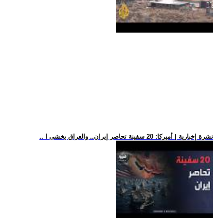
.. نشرة إخبارية | أميركا: 20 سفينة تحاصر إيران.. والعراق يخشى ا