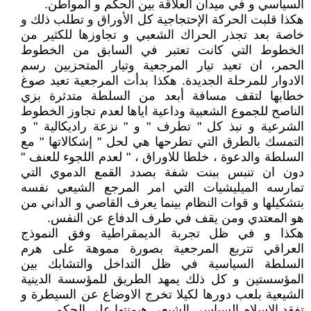
السیاسي و في میدان العلاقة بین الحکم و المواطن.
هکذا قلبت الحرکة الإحتجاجیة کل الأوراق و تطلب ذلك و
خاصة بعد تجذر الحراك الشعبي و تجاوزها للکثیر من
الخطوط التي کانت تعتبر في السابق من الخطوط
الحمر، ان تعید تیار المرجعیة وتیار المتحزبین رسم
الادوار للمرحلة الجدیدة. هکذا بدأت المرجعیة تعید صوغ
خطابها لتقف مسافة أبعد من السلطة متدثرة بزي
الناصح للجموع الشعبیة وداعیة ایاها لعدم تجاوز الخطوط
الشرعیة و نبذ کل " تطرف " و " نزعة رادیکالیة " و
التمسك بالطرق التي تطرحها هي لحل " إشکالاتها " مع
السلطة والدعوة ، خلطا للاوراق ، " لعدم اللجوء للعنف "
دون ان تنبس ببنت شفة بصدد القمع الدموي التي
تمارسه المیلیشیات التي امر المرجع الشیعي نفسه
بتشکیلها و قوات النظام بینما یعرف القاصي و الداني من
هو المعتدي ومن یقف في طرف الدفاع عن النفس.
هکذا و في ظل تجربة الدیمقراطیة وفق النموذج
العراقي تتربع المرجعیة بصورة مموهة علی هرم
السلطة السیاسیة في ظل التداخل والتشابك بین
المؤسستین و کل ذلك یمهد الطریق للمؤسسة الدینیة
الشیعیة بلعب دورها لکیلا تخرج الاوضاع عن السیطرة و
تفقد الاسلام السیاسي الشیعي هیمنتها علی الحکم.