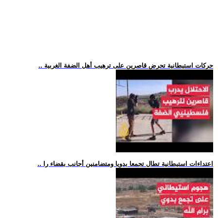
.. حركات استيطانية تحرض قاصرين على ترهيب أهل الضفة الغربية
.. اعتداءات استيطانية تطال تجمعا بدويا ومتضامنين أجانب بقضاء را