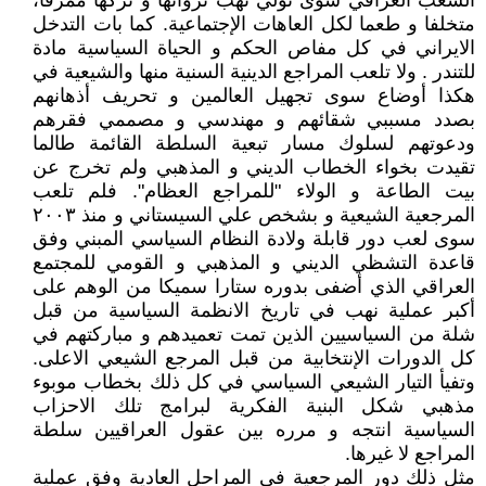
الشعب العراقي سوی تولي نهب ثرواتها و ترکها ممزقا،
متخلفا و طعما لکل العاهات الإجتماعیة. کما بات التدخل
الایراني في کل مفاص الحکم و الحیاة السیاسیة مادة
للتندر . ولا تلعب المراجع الدینیة السنیة منها والشیعیة في
هکذا أوضاع سوی تجهیل العالمین و تحریف أذهانهم
بصدد مسببي شقائهم و مهندسي و مصممي فقرهم
ودعوتهم لسلوك مسار تبعیة السلطة القائمة طالما
تقیدت بخواء الخطاب الدیني و المذهبي ولم تخرج عن
بیت الطاعة و الولاء "للمراجع العظام". فلم تلعب
المرجعیة الشیعیة و بشخص علي السیستاني و منذ ٢٠٠٣
سوی لعب دور قابلة ولادة النظام السیاسي المبني وفق
قاعدة التشظي الدیني و المذهبي و القومي للمجتمع
العراقي الذي أضفی بدوره ستارا سمیکا من الوهم علی
أکبر عملیة نهب في تاریخ الانظمة السیاسیة من قبل
شلة من السیاسیین الذين تمت تعمیدهم و مبارکتهم في
کل الدورات الإنتخابیة من قبل المرجع الشیعي الاعلی.
وتفیأ التیار الشیعي السیاسي في کل ذلك بخطاب موبوء
مذهبي شکل البنیة الفکریة لبرامج تلك الاحزاب
السیاسیة انتجه و مرره بین عقول العراقیین سلطة
المراجع لا غیرها.
مثل ذلك دور المرجعیة في المراحل العادیة وفق عملیة