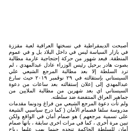
أصبحت الدیمقراطیة في نسختها العراقیة لعبة مقززة
في بازار السیاسة لیس في داخل البلاد بل و في عموم
المنطقة. فبعد شهور من حرکة إحتجاجیة عارمة مطالبة
بصوت هادر برحیل رئیس الوزراء عادل عبدالمهدي ، لم
ترد السلطة إلا بعد مطالبة المرجع الشیعي علي
السیستاني بإستقالته في ٢٩ نوڤمبر ٢٠١٩ حیث سارع
عبدالمهدي إلی إعلان إستقالته بعد ساعات من دعوة
السیستاني اي بعد شهرین من مطالبة الملایین من
جماهیر العراق المنتفضة ضد سلطته.
ولم تأت دعوة المرجع الشیعي من فراغ ودونما مقدمات
مدروسة سلفا فصمام الأمان ( کما درج سیاسيي الشیعة
علی تسمیة مرجعهم ) هو صمام أمان في الواقع ولکن
تبین مرة أخری ، کما في مرات اخری سابقة ، بانها صمام
أمان للسلطة الحاکمة تنجده حینما یهب علیها ریاح