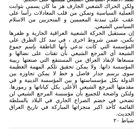
ولکن الحراك الشعبي الجارف هز ما کان یسمی بثوابت
العملیة السیاسیة وتمکن من قلب المعادلات رأسا علی
عقب علی سدنة المعممین و المتحزبین من الاسلام
السیاسي الشیعي.
إن مستقبل الحرکة الشعبیة العراقیة الجاریة و ظفرها
یکمن، ضمن شروط اخری ، في سد کل الطرق علی
المؤسسة التي کانت تدعي بأنها الناطقة بإسم جموع
الشیعة أي المرجع الشیعي بأن تقتات علی نضالها و
مسعاها لإنقاذ العراق من المستنقع التي صنعتها ربیبة
المؤسسة ذاتها. ولا یمکن تحقیق تلكم المهمة العظیمة
سوی برسم جدار فاصل و خط لا یمکن تجاوزه بین
الدولة بکل مؤسساستها و بین المؤسسة الدینیة و في
مقدمتها المرجع الشیعي الأعلی بکل کیاناتها و رموزها.
ولتکن واضحة للجمیع بأن مؤسسة المرجع الشیعي لن
تضحي في خضم الصراع الجاري في البلاد بالسلطة
القائمة کأحد اکبر منجزاتها المبارکة في تاریخ العراق
الحدیث.
شباط ٢٠