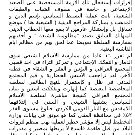
إفرازات إستفحال تلك الازمة المستعصیة علی الصعید
الإجتماعي و خاصة في صفوف الشباب والطبقات
الشعبیة، باتت عملیة التسلط السیاسي بإسم الدین و
المذهب و بمبارکة المراجع الدینیة ( الشیعیة هنا ) موضع
تساؤل بل وإستنکار عارمین لا ینفع معها الخطاب الدیني
المتهالك السابق بصدد "مظلومیة الشیعة " و أحقیتهم
بممارسة السلطة تعویضا عما لحق بهم من مظالم ایام
الفاشیة البعثیة.
لم تفرز ١٦ عاما من ممارسة الاسلام الشیعي سوی
الدمار و التفکك الإجتماعي و تمرکز الثراء في احد قطبي
المجتمع العراقي و البؤس و الفقر و الشقاء في قطبه
الآخر. لقد تراجعت الاسس الحضاریة و قیم المجتمع
المدني في ظل و کإستمرار للنهج الطائفي لسلطة
المحاصصة البغیضة کما إنهارت وتفککت اسس و بنیان
المجتمع العراقي کنتیجة مباشرة لسلطة الاسلام
السیاسي بشقیها الشیعي و السني في إئتلافهما
اللامقدس مع التیار القومي الکردي. فبلوغ مستوی الفقر
٥٢٪ في محافظة المثنی کما هو موثق في بیانات وزارة
التخطیط لیس إلا مؤشر خطیر لعملیة نهب منظم لثروات
البلاد من قبل طغمة فاسدة لا یربطها بمصیر و مقدرات