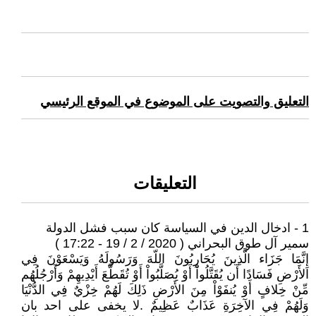
التعليق والتصويت على الموضوع في الموقع الرئيسي
التعليقات
1 - ادخال الدين في السياسة كان سبب فشل الدولة
سمير آل طوق البحراني ( 2020 / 2 / 19 - 17:22 )
إِنَّمَا جَزَاء الَّذِينَ يُحَارِبُونَ اللّهَ وَرَسُولَهُ وَيَسْعَوْنَ فِي
الأَرْضِ فَسَادًا أَن يُقَتَّلُواْ أَوْ يُصَلَّبُواْ أَوْ تُقَطَّعَ أَيْدِيهِمْ وَأَرْجُلُهُم
مِّنْ خِلافٍ أَوْ يُنفَوْاْ مِنَ الأَرْضِ ذَلِكَ لَهُمْ خِزْيٌ فِي الدُّنْيَا
وَلَهُمْ فِي الآخِرَةِ عَذَابٌ عَظِيمٌ .لا يخفى على احد بان