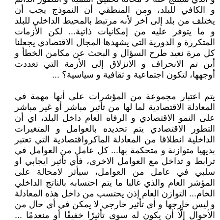
و الكافي للبلد، ومن المنطقي أن النموذج يجب أن
يختلف من بلد إلى آخر لأنه مرتبط بالمحيط الداخلي للبلد
و ما يتوفر عليه من إمكانيات ذاتية... لكن الأزمات
المتكررة و الدورية التي يشهدها المجال الاقتصادي يجعلنا
كل مرة نعيد طرح السؤال و البحث عن مكامن الخطأ و
أين تم الانحراف و الانزلاق إلى الأزمة التي تعددت
أوجهها، لتكون اجتماعية و ثقافية و سياسية؟ ...
يتم اعتبار مجموعة من المؤشرات على أنها مهمة في
المعادلة الاقتصادية لما لها من تأثير مباشر أو غير مباشر
على النمو الاقتصادي و الرفاه العام داخل البلد، اي أن
التطور الاقتصادي يتم تحديده بالعوامل و المتغيرات
الداخلية انطلاقا من المعادلة الماكرواقتصادية التي تعتبر
بديهيا متوازنة و متحكمة بها... كل عامل من العوامل في
ترابط و تداخل مع العوامل الاخرى، فأي تأثير ايجابي او
سلبي في عامل من العوامل، سيأثر لامحالة على
المؤشر العام والذي غالبا ما يتم احتسابه بالناتج الداخلي
الخام... التوازن العام إذن يحتسب من داخل هذه المعادلة
و ليس خارجها و أي تأثير خارجي لا يمكن في أي حال من
الأحوال إلَّا أن يكون له سوى تأثيرًا خفيفًا أو منعدمًا ...