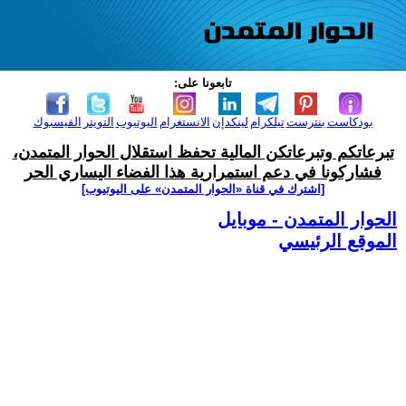
تابعونا على:
بودكاست
بنترست
تيلكرام
لينكدإن
الانستغرام
اليوتيوب
التويتر
الفيسبوك
تبرعاتكم وتبرعاتكن المالية تحفظ استقلال الحوار المتمدن،
فشاركونا في دعم استمرارية هذا الفضاء اليساري الحر
[اشترك في قناة ‫«الحوار المتمدن» على اليوتيوب]
الحوار المتمدن - موبايل
الموقع الرئيسي