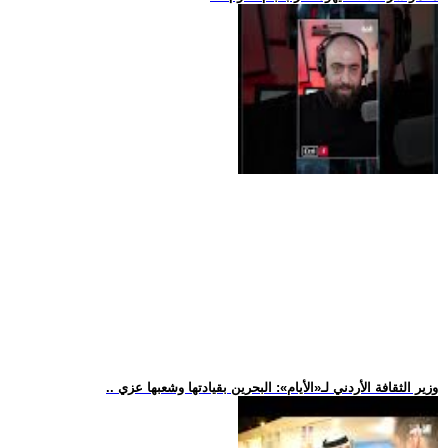
.. وزير الثقافة الأردني لـ«الأيام»: البحرين بقيادتها وشعبها عزي