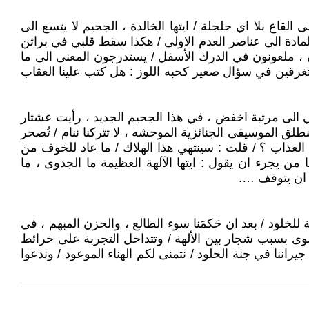
لى القاع بلا اي جلجلة / ايتها الخالدة ، الجحيم لا يتسع الى
لمادة الى عناصر العدم الاولى / هكذا سقط قلبي في براثن
ن ، ملعونون في الدرك الأسفل / يستدرجون المعنى الى ما
ستغرقين في سؤال صغير كحبه اللوز : هل كتب علينا العقاب
ي الى مرتبة اخفض ، في هذا الجحيم الجديد ، رأيت عشتار
لق الموسيقى الجنائزية الموحشه ، لا تتركنا ننام / تُصحر
ا العذاب ؟ / قلت : سينتهي هذا الهلاك / ما عاد للخوف من
ن يجرء ان يقول : ايتها الآلهة العظيمة ما الجدوى ، ما
 ان يتوقف ….
للخلود / بعد ان حَكمَنا سوء الطالع ، والحزن المبهم ، في
 سوى بسبب شجار بين الألهة / وتتداخل التجربة على خرائط
يراننا في جنة الخلود / نتمنى لكم الهناء الموعود / وندعوا