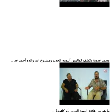
.. محمد عدوية يكشف كواليس ألبومه الجديد ومشروع عن والده أحمد عد
.. ما هو سر علاقة اليهود العرب بأم كلثوم؟