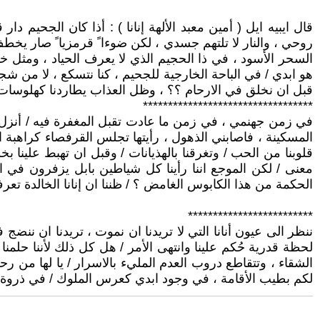
قال ايبيه ايل ( أمين معبد الألهة إنانا ) : أذا كان الجحيم دار
روحي ، والنار لا تلتهم جسدي ، لكن ضوءا ً قرمزيا ً صار يخط
السحر الأسود ، في ذا الحجيم الذي لا يعرف الحياد ، ومثل 
هو ابدي / في الباحة الخارجية للجحيم ، كنا نتسكع ، لا من 
قبل ان نخلق في الارحام ؟؟ ، وظل العذاب يطاردنا كهلوسات ب
**********************************
في زمن جهنمي ، في زمن ما عادت تقبل المغفرة فيه / أنزل ب
المسكينة ، فاصابني الذهول ، رأيتها تجلس القرفصاء كراهبة ا
قلوبنا من الحب / وتغرقنا بالهذيانات / وقبل ان تهبط علينا ب
معنى / لكن الموجع اننا رأينا كل شياطين بابل يزفرون في ال
الحكمة من هذا الكابوس الغامض ؟ / ظننا ان إنانا الخالدة 
*************************
ننظر الى عيون أنانا التي لا تريدنا ان نموت ، تريدنا ان ننضج
لحظة قدرية حُكم علينا وانتهى الأمر / هل كل ذلك لأننا حلمن
الشقاء ، وتتقاطع دروب العدم المليء بالاسرار / يا لها من رحلة
لكم بطيب الأقامة ، في وجود ابدي كعرس الملوك / في ذروة ل