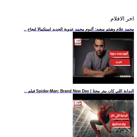
اخر الافلام
.. محمد علام وهيثم سعيد: ألبوم محمد عدوية الجديد استكمالا لنجاح
.. فيلم Spider-Man: Brand New Day | البداية اللي كان بيتر محتا