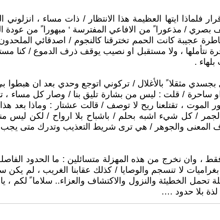
 قرار فلماذا ايتها العظيمة هذا الانتظار / ذات مساء ، انزلوني ا
ف بصري / مذعورا ً من الافاعي المفترسة ‘ مبهورا ً من عودة ا
خاطرة عجيبة كانت الحمم تخترقنا كالنجوم / اصدقائي الملحدو
شجرة نتأملها ، ولا مستقبل او نصيب يوقف ذرف الدموع / كنا م
لهاء .
جسدي مثقلا ً بالأغلال / تركوني اتوجع وحدي بعد ان هبطوا ب
و ساحرة / قلت : ليس من بشارة تليق بنا / وصار كل مساء ، تنط
خور الموت ، تقتلعنا ريح لا توصف / قالت عشتار : وماذا بعد هذ
جمر / كل شيء اشبه بحلم / باشباح بلا ارواح / لكن ليس منا م
تعرف المعنى والجوهر / هي ترى شريط التعذيب وتدرك متى يجب
 فقط ، وان نخرج من هذه المهزلة متسائلين : ما الحدود الفاصلة 
ا بغراميات لا تنسجم والوصايا / كذلك عقابنا الغريب ، لم يكن
 تحمل الخطيئة والنزول والاكتشاف والعزاء.. سلاما ً لكم ، يا ج
ذة بلا حدود ….