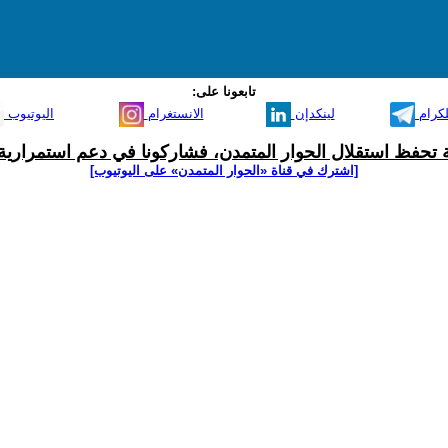
تابعونا على:
لكرام
لينكدإن
الانستغرام
اليوتيوب
ية تحفظ استقلال الحوار المتمدن، فشاركونا في دعم استمرارية 
[اشترك في قناة ‫«الحوار المتمدن» على اليوتيوب]