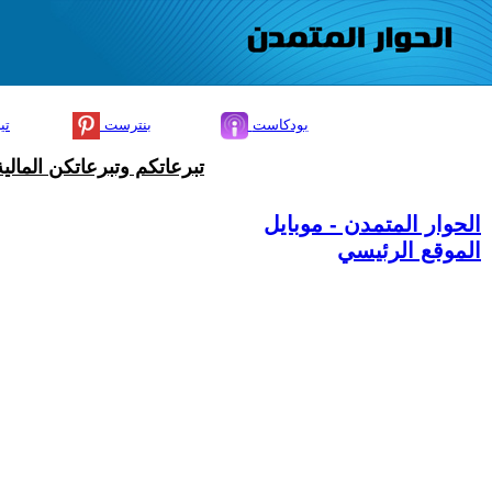
بودكاست
بنترست
تي
تبرعاتكم وتبرعاتكن المال
الحوار المتمدن - موبايل
الموقع الرئيسي