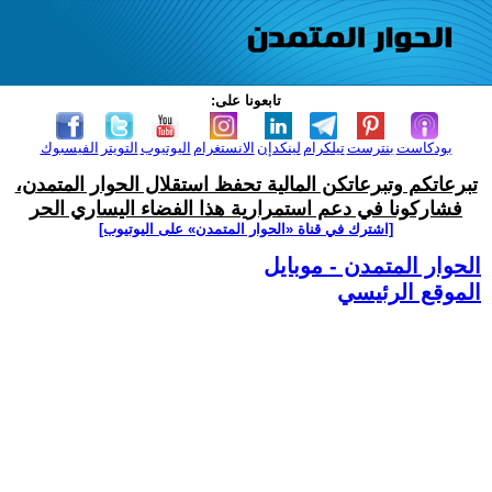
تابعونا على:
بودكاست
بنترست
تيلكرام
لينكدإن
الانستغرام
اليوتيوب
التويتر
الفيسبوك
تبرعاتكم وتبرعاتكن المالية تحفظ استقلال الحوار المتمدن،
فشاركونا في دعم استمرارية هذا الفضاء اليساري الحر
[اشترك في قناة ‫«الحوار المتمدن» على اليوتيوب]
الحوار المتمدن - موبايل
الموقع الرئيسي