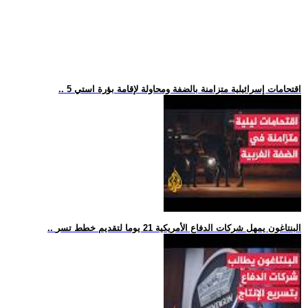
.. 5 اقتحامات إسرائيلية متزامنة بالضفة ومحاولة لإقامة بؤرة استي
.. البنتاغون يمهل شركات الدفاع الأمريكية 21 يوما لتقديم خطط تسر