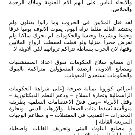
والايحاء للناس على انهم الأم الحنونة وملاك الرحمة
والخلاص.
لقد قتل الملايين في الحروب وما زالوا يقتلون ولم
يحتشد العالم مثلما نراه اليوم، يموت الالوف يوميا غرقا
وجوعا وتشريدا وحبسا والحكومات لم تحرك ساكنا ولم
تفرض حجرا منزليا ولو فعلت لحفظت ارواح الملايين
وقتها، لان الحرب ببساطة تتراكم ثرواتهم لكن الاوبئة لا.
ان مصانع سلاح الحكومات تفوق اعداد المستشفيات
ومصانع الادوية، ارصدة المسؤولين متراكمة بالبنوك
والحكومات تستجدي المعونات.
اعزائي كورونا بمثابة صرخة [على شراهة الحكومات
الراسمالية وتجارة السلاح – ودعم النظم الديكتاتورية –
وقتل الأبرياء –ومن فضّ الاعتصامات السلمية بطريقة
متوحِّشة تُسقط مئات الضحايا –والإرهاب الديني –وتجارة
المخدرات – التعذيب في المعتقلات – و مطاعم الوجبات
السريعة القاتلة ]
و مصانع التلوث البيئي وتجريف الغابات واصطياد