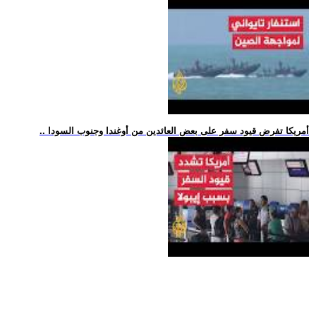
.. أمريكا تفرض قيود سفر على بعض العائدين من أوغندا وجنوب السودا