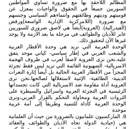
المظالم اللاحقة بها مع ضرورة تساوي المواطنين
السوريين جميعاً في الحقوق والواجبات بمعزل عن
قوميتهم ودينهم وطائفتهم وانتماءهم السياسي وجنسهم
مع ضرورة (اللامركزية الإدارية الواسعة)ورفض
(الفيدرالية). (العروبة)أيضاً هي لاصق ضروري للسوريين
عابر للأديان والطوائف في مرحلة ما بعد الأزمة ولا يوجد
غيرها الآن لتحقيق ذلك.
الوحدة العربية التي نريد هي وحدة الأقطار العربية
والشعب العربي في إطار سياسي- كياني موحد يتفق
عليه.نحن نرى العروبة لاصقاً لعرب في ظروف الهجمة
الامبريالية- الصهيونية القائمة التي تريد ليس فقط تجزئة
المجزأ من الأقطار العربية الحالية بل أيضاً إثارة النعرات
الدينية- الطائفية- الإثنية لاستغلالها لصالحها.نحن نرى
العروبة أداة مقاومة ضد الامبريالية التي كانت تجسداتها
الرئيسية في التجزئة العربية واسرائيل والسيطرة على
الثروات العربية ومحاولة التحكم بالقرار العربي،ونرى
الوحدة العربية كأداة للتنمية وطريقاً إلى أمة عربية
موحدة
8. الماركسيون علمانيون بالضرورة من حيث أن العلمانية
هي (حيادية الدولة تجاه الأديان والطوائف والعقائد