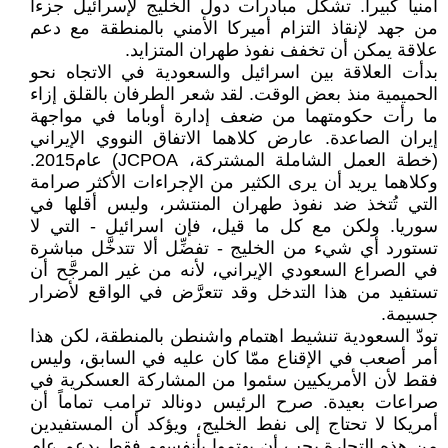
أمنياً كبيراً. تشكِّل مبادرات دول الخليج لإسرائيل جزءاً
من جهد لإنقاذ التزام أميركا الأمني بالمنطقة مع دعم
علاقة يمكن أن تخفف نفوذ طهران المتزايد.
بدأت العلاقة بين اسرائيل والسعودية في الاتجاه نحو
الحميمية منذ بعض الوقت. لقد شعر الطرفان بالقلق إزاء
ما رأت حكومتهما من ضعف إدارة أوباما في مواجهة
إيران الصاعدة. عارض كلاهما الاتفاق النووي الإيراني
(خطة العمل الشاملة المشتركة، JCPOA) عام2015.
وكلاهما يريد أن يرى الكثير من الإجراءات الأكثر صرامة
التي تُتخذ ضد نفوذ طهران المنتشر، وليس أقلها في
سوريا. ولكن مع كل ما قيل، فإن اسرائيل - التي لا
تستورد أي شيء من الخليج - تفضِّل ألا تتدخَّل مباشرة
في الصراع السعودي الإيراني، لأنه من غير المرجَّح أن
تستفيد من هذا التدخل وقد تتعرَّض في الواقع لأضرار
جسيمة.
تودّ السعودية تنشيط اهتمام واشنطن بالمنطقة، لكن هذا
أمر أصعب في الإقناع ممّا كان عليه في السابق، وليس
فقط لأن الأمريكيين سئموا من المشاركة العسكرية في
صراعات بعيدة. صرح الرئيس دونالد ترامب تماماً أن
أمريكا لا تحتاج إلى نفط الخليج، ويؤكد أن المستفيدين
من هذه التجارة يجب أن يهتموا بأنفسهم فقط بدعم عام