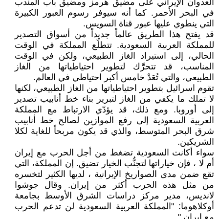
العدوان الإيراني على مضيق هرمز ومضيق باب المندب
في البحر الأحمر. كما أنه سيوفر رسوم العبور الكبيرة
التي ينطوي عليها عبور قناة السويس.
قد يفتح هذا الطريق عالماً جديداً من أسواق التصدير
للمملكة العربية السعودية. تتطلّع المملكة في الوقت
الحالي، إلى استيراد الغاز الطبيعي، ولكن في الوقت
المناسب، قد تتحرَّك لتطوير احتياطياتها من الغاز
الطبيعي، والتي تُعَدْ خامس أكبر احتياطي في العالم.
تقوم اسرائيل بتطوير احتياطياتها من الغاز الطبيعي، لكنها
لا تملك ما يكفي من الغاز لتبرير بناء خط أنابيب تصدير
إلى أوروبا. ومع ذلك، قد يؤدّي الارتباط مع المملكة
العربية السعودية إلى رفع الموازين لصالح خط أنابيب
شرق البحر المتوسط، والذي قد يكون مربحاً للغاية لكلا
الشريكين.
سواء أكانت السعودية تضغط من أجل الحرب مع إيران
أم لا ، فإن خياراتها لتجنُّب الخيار تضيق. إن المملكة، التي
تقع ضمن مدى الصواريخ الإيرانية ، لديها الكثير لتخسره
من مثل هذه الحرب أكثر من إيران. وقال جوشوا
لانديس، مدير مركز دراسات الشرق الأوسط بجامعة
أوكلاهوما: "المملكة العربية السعودية لن تدعم الحرب
مع إيران ".