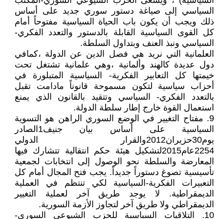
السياسية) ، ويسعى الحزب الشيوعي السوري-المكتب
السياسي إلى صياغة دستور سوري جديد على أساس
ذلك ويجب أن يكون باب الحياة السياسية مفتوحاً أمام
كل القوى السياسية القابلة بالدستور والتعدد الفكري-
السياسي ونبذ العنف وبتداول السلطة.
العلمانية التي نريد هي فصل الدين عن الدولة ،كمافي
دول عديدة كالهند وألمانية ،وهي علمانية تشتغل تحت
خيمتها كل التعابير الفكرية- السياسية المتبلورة في
أحزاب سياسية لتكون مسموحة قانوناً مادامت تقبل
بالتعدد الفكري- السياسي وتتقيد بالقانون الذي يمنع
استعمال القوة خارج إطار سلطة الدولة.
9. مفتاح التغيير في الوضع السوري الراهن هو التسوية
السياسية على أساس بيان جنيف1الصادر
يوم30حزيران2012والقرار الدولي
2254عام2015لتشكيل هيئة حكم انتقالية تتشارك فيها
المعارضة والسلطة نحو الوصول إلى انتخابات لجمعية
تأسيسية تصوغ دستوراً جديداً. يجب فتح المجال أمام كل
التعبيرات الفكرية-السياسية لكي تنتظم في العملية
الديمقراطية. لا يوجد طريق آخر لعملية التغيير
الديمقراطي ولا طريق آخر لتجاوز الأزمة السورية.
10. التلاقيات السياسية للحزب الشيوعي السوري-