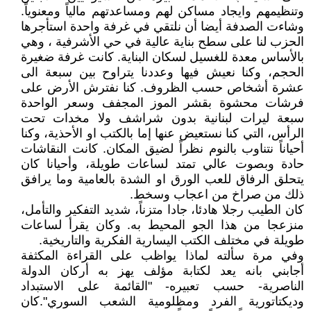
وتنظيمهم وايجاد مساكن لهم ومساعدتهم مالياً ومعنوياً.
وشاءت الصدفة أيضا أن نلتقي في غرفة واحدة استأجرها
الحزب لنا على سطح بناية عالية في حي الأشرفية ، وهي
بالأساس معدة للغسيل لسكان البناية. كانت غرفة ضغيرة
الحجم، وكنا نعيش فيها وعددنا يتراوح بين سبعة الى
عشرة أشخاص حسب الظروف. كنا نفترش الأرض على
فرشات محشوة بقشر الموز المجفف وسعر الواحدة
سبعة ليرات لبنانية بدون شراشف ولا مخدات تحت
الرأس، التي كنا نستعيض عنها إما بالكتب او الأحذية، وكنا
أحياناً نتناوب بالنوم نظراً لضيق المكان. كانت النقاشات
حادة وبصوت عالي تمتد لساعات طويلة، وأحيانا كان
يتحلق الرفاق للعب الورق او الشدة بالعامية وما يرافق
ذلك من صراخ من اعجاب وسخط.
كان الطيب رجلا هادئا، جادا متزناً، شديد التفكير والتأمل،
منزعجا من هذا الجو المحيط به. وكان يقرأ لساعات
طويلة في مختلف الكتب اليسارية الفكرية والتاريخية.
وفي مرة سألته لماذا يواظب على القراءة المكثفة
أجابني بانه يعد لكتابة مؤلف يهز به أركان الدولة
الناصرية- حسب تعبيره- "القائمة على الاستبداد
وديكتاتورية الفرد ومظلومية الشعب السوري".كان