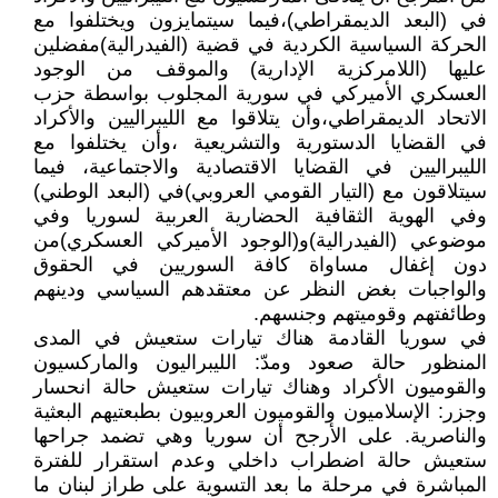
في (البعد الديمقراطي)،فيما سيتمايزون ويختلفوا مع
الحركة السياسية الكردية في قضية (الفيدرالية)مفضلين
عليها (اللامركزية الإدارية) والموقف من الوجود
العسكري الأميركي في سورية المجلوب بواسطة حزب
الاتحاد الديمقراطي،وأن يتلاقوا مع الليبراليين والأكراد
في القضايا الدستورية والتشريعية ،وأن يختلفوا مع
الليبراليين في القضايا الاقتصادية والاجتماعية، فيما
سيتلاقون مع (التيار القومي العروبي)في (البعد الوطني)
وفي الهوية الثقافية الحضارية العربية لسوريا وفي
موضوعي (الفيدرالية)و(الوجود الأميركي العسكري)من
دون إغفال مساواة كافة السوريين في الحقوق
والواجبات بغض النظر عن معتقدهم السياسي ودينهم
وطائفتهم وقوميتهم وجنسهم.
في سوريا القادمة هناك تيارات ستعيش في المدى
المنظور حالة صعود ومدّ: الليبراليون والماركسيون
والقوميون الأكراد وهناك تيارات ستعيش حالة انحسار
وجزر: الإسلاميون والقوميون العروبيون بطبعتيهم البعثية
والناصرية. على الأرجح أن سوريا وهي تضمد جراحها
ستعيش حالة اضطراب داخلي وعدم استقرار للفترة
المباشرة في مرحلة ما بعد التسوية على طراز لبنان ما