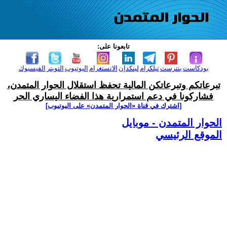
تابعونا على:
بودكاست
بنترست
تيلكرام
لينكدإن
الانستغرام
اليوتيوب
التويتر
الفيسبوك
تبرعاتكم وتبرعاتكن المالية تحفظ استقلال الحوار المتمدن،
فشاركونا في دعم استمرارية هذا الفضاء اليساري الحر
[اشترك في قناة ‫«الحوار المتمدن» على اليوتيوب]
الحوار المتمدن - موبايل
الموقع الرئيسي