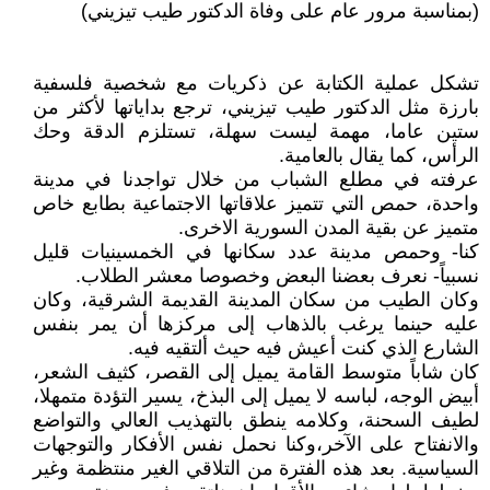
(بمناسبة مرور عام على وفاة الدكتور طيب تيزيني)
تشكل عملية الكتابة عن ذكريات مع شخصية فلسفية
بارزة مثل الدكتور طيب تيزيني، ترجع بداياتها لأكثر من
ستين عاما، مهمة ليست سهلة، تستلزم الدقة وحك
الرأس، كما يقال بالعامية.
عرفته في مطلع الشباب من خلال تواجدنا في مدينة
واحدة، حمص التي تتميز علاقاتها الاجتماعية بطابع خاص
متميز عن بقية المدن السورية الاخرى.
كنا- وحمص مدينة عدد سكانها في الخمسينيات قليل
نسبياً- نعرف بعضنا البعض وخصوصا معشر الطلاب.
وكان الطيب من سكان المدينة القديمة الشرقية، وكان
عليه حينما يرغب بالذهاب إلى مركزها أن يمر بنفس
الشارع الذي كنت أعيش فيه حيث ألتقيه فيه.
كان شاباً متوسط القامة يميل إلى القصر، كثيف الشعر،
أبيض الوجه، لباسه لا يميل إلى البذخ، يسير التؤدة متمهلا،
لطيف السحنة، وكلامه ينطق بالتهذيب العالي والتواضع
والانفتاح على الآخر،وكنا نحمل نفس الأفكار والتوجهات
السياسية. بعد هذه الفترة من التلاقي الغير منتظمة وغير