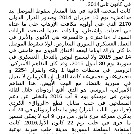
في كانون ثاني2014.
كانت المحطة الثانية في هذا المسار سقوط الموصل بيد
«داعش» يوم 10 حزيران 2014 وصدور القرار الدولي
2170 الذي عنى أولوية مكافحة الإرهاب على ما عداه
في أجندات واشنطن، وبالذات بعدما اصبحت الرايات
السود لـ «داعش» و «النصرة» هي الأقوى والأبرز في
العمل العسكري السوري المعارض. لولا سقوط الموصل
ما كان باراك اوباما ليعقد الاتفاق النووي مع خامنئي في
14 تموز 2015 ولا ليسمح لبوتين بالتدخل العسكري في
سورية يوم 30 أيلول 2015، وقد كان التفاهم الأميركي-
الروسي في محطات «فيينا 1 و2» والقرار 2254 و
«جنيف3» و «جنيف4» كافية للقول إن الكرملين لا يعمل
في سورية بالتضاد مع البيت الأبيض. هذا التفاهم
الأميركي- الروسي هو الذي أقنع أردوغان خلال لقائه
بوتين في موسكو يوم 9 آب 2016 بالتخلي عن دعم
المسلحين في حلب مقابل قطع «الرواق» الكردي
(جرابلس- الباب- أعزاز) وهو ما بدأه أردوغان في 24 آب
بذكرى معركة مرج دابق. من دون 9 آب لا يمكن تفسير
ما جرى في حلب يوم 22 كانون الأول2016. كانت
استعادة السلطة السورية مدينة حلب ضربة نوعية