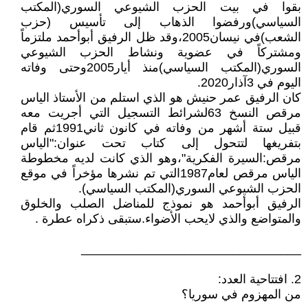
بقوا في بيت الحزب الشيوعي السوري(المكتب
السياسي)ورفضوا الذهاب إلى تأسيس (حزب
الشعب)في نيسان2005،وقد ظل الرفيق أبوأحمد ملتزماً
ومشتركاً في عضوية ونشاط الحزب الشيوعي
السوري(المكتب السياسي)منذ أيار2005وحتى وفاته
اليوم في 3آذار2020.
كان الرفيق عمر حنيش هو الذي استلم من الأستاذ الياس
مرقص النسخ 63لشرائط التسجيل التي أجريت معه
قبيل ستة أشهر من وفاته في كانون ثاني1991ثم قام
بتفريغها لتتحول إلى كتاب تحت عنوان:"الياس
مرقص:السيرة الفكرية"،وهو الذي كانت لديه مخطوطة
الياس مرقص لعام1987التي تم نشرها مؤخراً في موقع
الحزب الشيوعي السوري(المكتب السياسي).
الرفيق أبوأحمد هو نموذج للمناضل الصلب والخلوق
والمتواضع والذي لايحب الأضواء.ستبقى ذكراه عطرة .
________________________________
2. افتتاحية العدد:
من المهزوم في سوريا؟