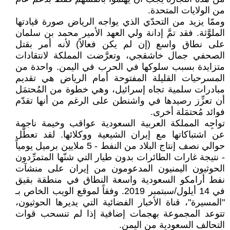
من الولايات المتحدة.
وممّا يزيد من التحدّي الذي يواجه الرياض صورة قيادتها
الملوَّثة. فقد تمَّ إدانة ولي العهد الأمير محمد بن سلمان
على نطاق واسع (إن لم يكن فعالاً) لأنه أمر بقتل
الصحفي جمال خاشقجي، وتعرَّضت المملكة لانتقادات
متزايدة بسبب سلوكها في الحرب في اليمن. واحدة من
المسرحيات القليلة المفتوحة أمام الرياض هي تقديم
مبادرات سلمية تجاه إسرائيل، وهي خطوة من المُحتمَل
أن تعزِّز رصيدها في واشنطن على الرغم من أنها تقدّم
فوائد مُحتمَلة أخرى.
تواجِه المملكة العربية السعودية عواقب وخيمة ناجمة
عن اشتباكاتها مع إيران الشيعية ووكلائها. لقد تعطَّل
حوالي نصف إنتاج البلاد من النفط - 5 ملايين برميل يومياً
- نتيجة غارات الطائرات بدون طيار التي شنّها المتمرِّدون
الحوثيون اليمنيون المدعومون من إيران على منشآت
نفط أرامكو السعودية واسعة النطاق في منطقة بقيق
في 14 أيلول/سبتمبر 2019. وفقاً لموقع الويب الخاص بـ
"المسيرة"، قناة الأخبار الفضائية التي يديرها الحوثيون،
تتوعد المجموعة بهجمات إضافية إذا لم تنسحب قوات
التحالف السعودية من اليمن.