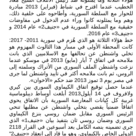
هؤلاء الثلاثة وما يمثلونه ضد رئيس الائتلاف الشيخ معاذ
الخطيب عندما اقترح في شباط (فبراير) 2013 مبادرة
للحوار مع السلطة السورية، وأطاحوه على خلفية ذلك،
وهم وما يمثلونه كانوا وراء عدم الدخول في مفاوضات
حقيقية مع السلطة السورية في «جنيف2» عام 2014 و
«جنيف3» عام 2016.
خط هؤلاء الثلاثة هو الذي هُزم في سورية 2011- 2017:
كانت المحطة الأولى في مسار هذا الثالوث المهزوم هو
تخلي واشنطن عن تحالفها مع الاسلاميين الذي بانت
ملامحه في اتفاق 7 أيار (مايو) 2013 في موسكو عندما
نزعت واشنطن الملف السوري من الأتراك وسلمته إلى
الروس، ثم بانت ملامحه أكثر في تأييد واشنطن لما جرى
في مصر يوم 3 تموز 2013 ضد حكم «الاخوان».
عندما حصل توقيع اتفاق الكيماوي السوري بين كيري
ولافروف في 14 أيلول2013 أبلغت أوساط ديبلوماسية
غربية كل كيانات المعارضة السورية بأن الاتفاق يحوي
اتفاقاً ضمنياً يقضي بتخلي واشنطن عن مطلبها تنحي
الرئيس السوري مقابل ضمان روسي بنزع الكيماوي
السوري وضمان روسي ثان بتنفيذ بيان «جنيف1» الذي
جرى تضمينه بنصه الكامل بعد أسبوعين في القرار 2118
الدولي الخاص بالكيماوي، وهو ما قاد إلى انعقاد «جنيف2"