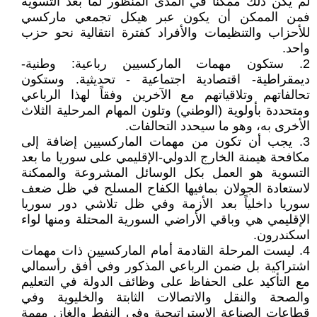
لم يكن ذلك ممكناً في المدى المنظور لما بعد التسوية
فمن الممكن أن يكون عبر هيكل تجمعي ماركسي
للأحزاب والتنظيمات والأفراد كفترة انتقالية نحو حزب
واحد.
2. ستكون مهمات الماركسيين رباعية: وطنية-
ديمقراطية- اقتصادية اجتماعية - تحديثية. وستكون
تحالفاتهم وتلاقياتهم مع الآخرين وفقاً لهذا الرباعي
ومتحددة بأولوية (الوطني) وتلون المهام المرحلية الثلاث
الأخرى به، وهو ما سيحدد التحالفات.
3. يجب أن تكون من مهمات الماركسيين إضافة إلى
مكافحة هيمنة الخارج الدولي-الإقليمي على سوريا ما بعد
التسوية هو العمل بكل الوسائل المشروعة والممكنة
لاستعادة الجولان بمافيها الكفاح المسلح في ظل ضعف
سوريا داخلياً بعد الأزمة وفي ظل تلاشي دور سوريا
الإقليمي هي وباقي الأراضي السورية المحتلة ومنها لواء
اسكندرون.
4. ليست المرحلة القادمة أمام الماركسيين ذات مهمات
اشتراكية بل ضمن الرباعي المذكور وفي أفق رأسمالي
مع التأكيد على الحفاظ على وظائف الدولة في التعليم
والصحة والنقل والاتصالات الثابتة والخليوية وفي
قطاعات الصناعة الإستراتيجية وفي النفط والغاز. مهمة