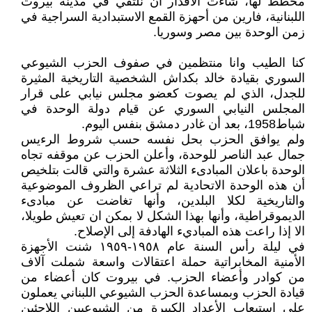
مخطط لها، شاءت الأقدار ان نلتقي في مدينة بيروت
اللبنانية، فارين من أحهزة القمع الاستبدادية السراجية في
زمن الوحدة بين مصر وسوريا.
كنا الطيب وانا منتظمين في صفوف الحزب الشيوعي
السوري بقيادة خالد بكداش الشخصية التاريخية المثيرة
للجدل، الذي لم يصوت كعضو مجلس نيابي على قرار
المجلس النيابي السوري عن قيام دولة الوحدة في
شباط1958، بعد أن غادر دمشق بنفس اليوم.
ولم يوافق الحزب بحل نفسه حسب شروط الرءيس
جمال عبد الناصر للوحدة، وأعلن الحزب عن موقفه تجاه
الوحدة باعلان المبادىء الثلاثة عشرة والتي قالت بتلخيص
أن هذه الوحدة الاتحادية لم تراعي الظروف الموضوعية
والتاريخية لكلا البلدين، وأنها تغاضت عن مبادىء
الديموقراطية، وأنها بهذا الشكل لا بمكن ان تعيش طويلا،
الا إذا راعت هذه المباديء الهادفة إلى الإصلاح.
في ليلة رأس السنة عام ١٩٥٨-١٩٥٩ شنت الأجهزة
الأمنية المخابراتية حملة اعتقالات واسعة شملت آلاف
من كوادر وأعضاء الحزب. في بيروت كان أعضاء من
قيادة الحزب وبمساعدة الحزب الشيوعي اللبناني يعملون
على استيعاب الأعداد الكبيرة من الشيوعيين اللاجئين