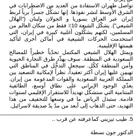
تواصل طهران الاستفادة من العديد من الاضطرابات في
الشرق الأوسط لنشر نفوذها. إنها تشكِّل جسراً برياً لربط
إيران عبر العراق بسوريا و الجولان ولبنان ("الهلال
الشيعي"). يشكّل الشيعة 10٪ فقط من سكان العالم من
المسلمين، لكنهم يشكِّلون أغلبية كبيرة في إيران، التي
استخدمت الحركات الشيعية في أماكن أخرى لتأكيد
هيمنتها الإقليمية.
ويمثل الهلال الشيعي المكتمل تحدّياً خطيراً للمصالح
السعودية في المنطقة. سوف يهدِّد طرق التجارة الحيوية
وأمن المنطقة ككُل. سيجعل التدخُّل في المناطق التي
تهيمِن عليها إيران أكثر تعقيداً، نظراً لإمكانية التصعيد بين
المملكة العربية السعودية والقوات المدعومة من إيران.
يغذّي الوجود الإيراني على نطاق أوسع، الطائفية
المتنامية التي ستشكِّل تهديداً للاستقرار الإقليمي لسنوات
قادمة. ستبذل الرياض ما في وسعها للتخفيف من هذا
التهديد، حتى الذهاب إلى أبعد من مدّ يدّ صديقة لاسرائيل.
____________________________________________
5. طيب تيزيني كماعرفته عن قرب ..
الدكتور جون نسطة