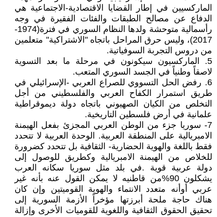
الماركسيين في إطار القضايا الاقتصادية-الاجتماعية هي
الدفاع عن مصالح الطبقات والفئات الفقيرة في وجه
رأسمالية متوحشة ولدها النظام السوري في فترة(1974-
2017)، وليس حرق المراحل باتجاه "الاشتراكية" متعلمين
من دروس التجربة السوفياتية.
5. الماركسيون سيكونون في مرحلة ما بعد التسوية
لاصقاً وطنياً في الجسد السوري المتعب.
6. رفض الحل التسووي للصراع العربي -الإسرائيلي في
طريق استمرار الكفاح العربي والفلسطيني من أجل
التخلص من الكيان الصهيوني باتجاه دولة ديموقراطية
علمانية في أرض فلسطين التاريخية.
7- سوريا جزء من الوطن العربي المجزئ بفعل الهيمنة
الامبريالية على المنطقة العربية. الوحدة العربية لا تتحدد
فقط باللغة والهوية الحضارية- الثقافية بل تتحدد كضرورة
للخلاص من الهيمنة الامبريالية وكطريق للوصول إلى
دولة عربية قوية .في بلد مثل سوريا سكانه العرب
يشكلون 90%من قاطنيه لا يمكن القول عنه بأنه غير
عربي أوأنه متعدد الانتماء والهوية القوميتين وإن كان
هناك حاجة ملحة أبرزتها مؤخراً الأزمة السورية إلى
تحقيق الحقوق الثقافية واللغوية للقوميات الأخرى وإزالة