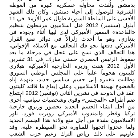
بدمشق ونُفذت محاولة عسكرية كبيرة من الغوطة
الشرقية للوصول إلى أحياء دمشق، وكان ذلك الشهرَ
الأقسى على السلطة السورية طوال عمر الأزمة. في 11
أيلول (سبتمبر) 2012 قتل اسلاميون مرتبطون بتنظيم
«القاعدة» السفير الأميركي لدى ليبيا أثناء وجوده في
بنغازي، وهو ما أحدث زلزالاً في دوائر صنع القرار
الأميركي دفعها نحو فك التحالف مع الاسلام الإخواني،
هذا التحالف الذي نسج على عجل في مرحلة ما بعد
سقوط الرئيس المصري حسني مبارك. في 31 تشرين
الأول 2012 شنت وزيرة الخارجية الأميركية هيلاري
كلينتون هجوماً علنياً على المجلس الوطني السوري
وطالبت بتغييره إلى جسم سياسي جديد، متهمة إياه
بالخضوع لهيمنة الاسلاميين. وعلى إيقاع ما قالته كلينتون
عقد في الدوحة في تشرين الثاني (نوفمبر) 2012 اجتماع
ضم أطراف «المجلس» وقوى وشخصيات سياسية أخرى
من أجل انشاء الجسم الجديد بحضور وزيري خارجية
تركيا وقطر والمندوب الأميركي روبرت فورد. ناور
الاسلاميون بشدة من أجل منع ولادة هذا الجسم الجديد
ولما عجزوا اتجهوا للمناورة نحو السيطرة عليه، وقد
عاونهم على ذلك رياض الترك زعيم حزب الشعب