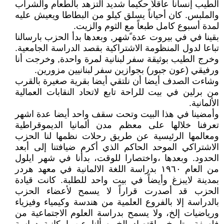
الطيب إنساناً عاقلاً حكيماً شديد التزهد بالطعام والشراب
والملبس. كان أحياناً يسلق كيلو من البطاطا ويعيش عليه
لمدة أسبوع كامل طبعاً مع الثوم والزيت.
بقينا في في بيروت عدة ًشهر, وبعدها بدأ الحزب بارسالنا
تباعا لدول المنظومة الاشتراكية بقصد الدراسة الجامعية.
وخرج الطيب بوثيقة سفر لبنانية لمرة واحدة, وخرجت أنا
ورفيقي (عون جبور) بجوازين سفر لبنانيين مزورين.
وشاءت الصدف أيضا أن نلتقي أيضا بقرية صغيرة بالقرب
من برلين في بيت للراحة تابع لاتحاد النقابات العمالية
الألمانية.
وأمضينا في هذا البيت وتحت سقف واحد أيضا عدة اشهر
تعرفنا خلالها على معظم مدن ألمانيا الديموقراطية
ومعالمها الرئيسية عن طريق رحلات نظمها لنا الحزب
الاشتراكي الموحد الحاكم الذي أكرم ضيافتنا إلى أبعد
الحدود. وبعدها ،واختصارا للوقت، بدأنا في شهر ايلول
من العام ١٩٦٠ بدراسة اللغة الالمانية في معهد هردر
بمدينة لايبزغ وأيضاً في بيت واحد للطلبة. كانت قيادة
الحزب قد أصدرت قراراً لا يسمح لأعضاء الحزب
بالدراسة إلا بالفروع العلمية من هندسة وكيمياء وفيزياء
ورياضيات إلخ، ولا يسمح بدراسة العلوم الاجتماعية من