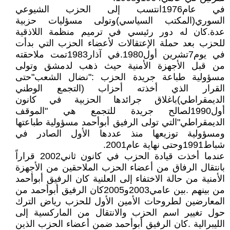
في عام1976انتسب إلى الحزب الشيوعي
السوري(المكتب السياسي)وتولى مسؤليات حزبية
عدة.كان له دور رئيسي في ترميم منظمة اللاذقية
للحزب بعد حملة الإعتقالات لأعضاء الحزب التي بدأت
في يوم7تشرين أول1980.في آذار1983تمت ملاحقته
من قبل الأجهزة الأمنية حيث ذهب لدمشق وتولى
مسؤولية طباعة جريدة الحزب :"نضال الشعب"حتى
القرار الذي أخذته أحزاب (التجمع الوطني
الديمقراطي)باغلاق جرائدها الحزبية في كانون
أول1990لصالح جريدة للتجمع هي "الموقف
الديمقراطي"التي تولى الرفيق أبوأحمد مسؤولية طباعتها
ومسؤولية توزيعها منذ عددها الأول الصادر في
شباط1991وحتى نهاية عام2001.
عندما أخذت قيادة الحزب في كانون ثاني2002 قراراً
بانتقال الرفاق من أعضاء الحزب الملاحقين من الأجهزة
الأمنية من حالة الاختفاء إلى العلنية كان الرفيق أبوأحمد
من بينهم .بين عامي2003و2005كان الرفيق أبوأحمد من
المعارضين لطروحات الأمين الأول للحزب رياض الترك
حول تغيير اسم الحزب والانتقال من الماركسية إلى
الليبرالية .كان الرفيق أبوأحمد ضمن أعضاء الحزب الذين