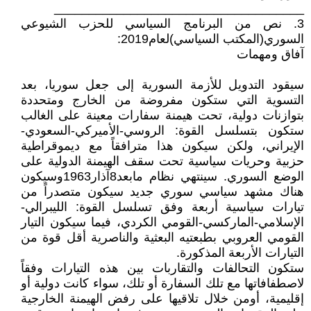
____________________________________
3. نص من البرنامج السياسي للحزب الشيوعي
السوري(المكتب السياسي)لعام2019:
آفاق ومهمات
سيقود التدويل للأزمة السورية إلى جعل سوريا، بعد
التسوية التي ستكون مفروضة من الخارج ومتحددة
بتوازنات دولية، تحت هيمنة سفارات معينة على الغالب
ستكون بتسلسل القوة: الروسي-الأميركي-السعودي-
الإيراني، ولكن سيكون هذا مترافقاً مع ديموقراطية
حزبية وحريات سياسية تحت سقف الهيمنة الدولية على
الوضع السوري. سينتهي نظام مابعد8آذار1963وسيكون
هناك مشهد سياسي سوري جديد سيكون متصدراً من
تيارات سياسية أربعة وفق تسلسل القوة: الليبرالي-
الإسلامي-الماركسي-القومي الكردي، فيما سيكون التيار
القومي العروبي بطبعتيه البعثية والناصرية أقل قوة من
التيارات الأربعة المذكورة.
ستكون التحالفات والتقاربات بين هذه التيارات وفقاً
لاصطفافاتها مع تلك السفارة أو تلك، سواء كانت دولية أو
إقليمية، أومن خلال تلاقيها على رفض الهيمنة الخارجية