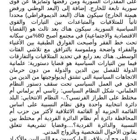
على المقدرات السورية ومن رفضها وتمايزها عن قوى
سورية تابعة للخارج. إضافة إلى (البعد الوطني ورفض
هيمنة الخارج) سيكون هناك (البعد الديموقراطي) محدداً
ثانياً للمتلاقيات والمتباعدات بين التيارات والقوى
السياسية السورية. سيكون هناك بعد ثالث هو (القضايا
الاقتصادية والاجتماعية) في مجتمع أصبح 80%من سكانه
تحت خط الفقر وأصبحت الفوارق الطبقية بين الأغنياء
والفقراء واضحة وملموسة بالترافق مع تلاشي الفئات
الوسطى. هناك بعد رابع في تحديد المتلاقيات والتفارقات
فيما بين التيارات السياسية هو قضايا دستورية: علمانية
الدولة للفصل بين الدين والدولة من دون حرمان
الاتجاهات السياسية التي تشتق أيديولوجيتها من الدين من
الحق في العمل السياسي تحت سقف دستور النظام
العلماني- شكل النظام السياسي: رئاسي أم برلماني أم
مختلط على الطراز الفرنسي؟..- النظام الانتخابي: البلد
دائرة انتخابية واحدة وفق نظام النسبية على اساس
القائمة الحزبية أو القائمة الائتلافية لأكثر من حزب أم
المحافظة دائرة أم نظام الدائرة الفردية أم مختلط بين
النسبية والدائرة الفردية؟....وقضايا تشريعية تتعلق
بقانون الأحوال الشخصية وبالزواج المدني.
من المرجح أن يتلاقى الماركسيون مع الليبراليين والأكراد