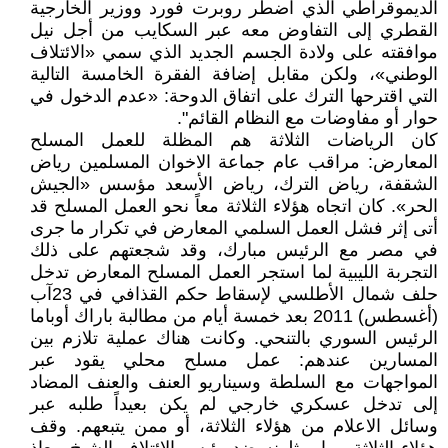
الديموقراطي الذي اضطر روبرت فورد ووزير الخارجية
القطري إلى التفاوض معه عبر السكايب من أجل نيل
موافقته على ولادة الجسم الجديد الذي سمي «الائتلاف
الوطني»، ولكن مقابل إضافة الفقرة الخامسة التالية
التي اقترحها الترك على اتفاق الدوحة: «عدم الدخول في
حوار أو مفاوضات مع النظام القائم".
كان الرياضات الثلاثة هم المظلة للعمل المسلح
المعارض: مراقب عام جماعة الاخوان المسلمين رياض
الشقفة، رياض الترك، رياض الأسعد مؤسس «الجيش
الحر». كان اتجاه هؤلاء الثلاثة معاً نحو العمل المسلح قد
أتى إثر فشل العمل السلمي المعارض في تكرار ما جرى
في مصر مع الرئيس مبارك، وقد شجعتهم على ذلك
التجربة الليبية لما استجر العمل المسلح المعارض تدخل
حلف شمال الأطلسي لإسقاط حكم القذافي في 23آب
(أغسطس) 2011 بعد خمسة أيام من مطالبة باراك أوباما
الرئيس السوري بالتنحي. وكانت هناك عملية تلازم بين
المسارين عندهم: عمل مسلح محلي يقود عبر
المواجهات مع السلطة وسيناريو العنف والعنف المضاد
إلى تدخل عسكري خارجي لم يكن بعيداً طلبه عبر
وسائل الاعلام من هؤلاء الثلاثة، أو ممن يتبعهم. وقف