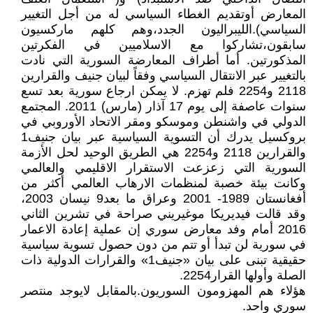
المعارض أوتقديم الغطاء السياسي له من أجل التغيير
السياسي).الليبراليون الجدد،وهم كلهم ماركسيون
سابقون،تشاركوا مع الاسلاميين في الفكرتين
المذكورتين. أما أطراف المعارضة السورية التي نادت
بالتغيير عبر الانتقال السياسي وفقاً لبيان جنيف والقرارين
2118 و2254 فلم تهزم. لا يمكن ارجاع سورية بعد تسع
سنوات عاصفة إلى يوم 17 آذار (مارس) 2011. المجتمع
الدولي في واشنطن وموسكو ومقر الاتحاد الأوروبي في
بروكسيل يدرك أن التسوية السياسية عبر بيان جنيف1
والقرارين 2118 و2254 هي الطريق الوحيد لحل الأزمة
السورية التي زعزعت الاستقرار الاقليمي والعالمي
وكانت بيئة خصبة لمنظمات الارهاب العالمي أكثر من
أفغانستان 1989- 2001 وعراق ما بعد9 نيسان 2003،
وقد قالت فيديريكا موغيريني صراحة في تشرين الثاني
2016 أمام وفد معارض سوري إن عملية إعادة الاعمار
في سورية لن تبدأ أو تتم من دون حصول تسوية سياسية
حقيقية تبنى على بيان «جنيف1» والقرارات الدولية ذات
الصلة وأولها القرار2254.
هؤلاء هم المهزومون السوريون.بالمقابل لايوجد منتصر
سوري واحد.