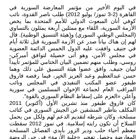
في اليوم الأخير من مؤتمر المعارضة السورية في
القاهرة (2-3 تموز/ يوليو 2012) طلب ناصر القدوة، نائب
كوفي أنان المبعوث الدولي للأمم المتحدة بما يخص
الأزمة السورية، اللقاء مع ممثلين أربعة يمثلون بالتساوي
(المجلس الوطني السوري) و(هيئة التنسيق الوطنية). قال
لهم إن هناك بياناً صدر عن الأزمة السورية قبل ثلاثة أيام
في جنيف وافقت عليه الدول الخمس الدائمة العضوية
في مجلس الأمن، وهو أتى حصيلة لتوافق أميركي-
روسي، وطلب منهم تضمين البيان الختامي للمؤتمر تأييداً
لبيان جنيف. وافق عضوا هيئة التنسيق على ذلك وهما
حسن عبدالعظيم وعبد العزيز الخيِر، فيما رفضه فاروق
طيفور عضو المكتب التنفيذي في المجلس ونائب
المراقب العام لجماعة الإخوان المسلمين في سورية
وأعلن «العزم على إسقاط النظام السوري بالقوة".
كان فاروق طيفور منذ تشرين الأول (أكتوبر) 2011
المكلف بتأطير المنشقين عن الجيش السوري في كتائب
مسلحة، وكان شرطه لتقديم الدعم لهم ولكل من يحمل
السلاح أن تكون رايته إسلامية. في تموز 2012 سقطت
معظم أحياء حلب ودير الزور بأيدي الفصائل المسلحة
المعارضة وحصل تفجير «خلية الأزمة» في حي الروضة