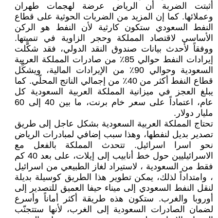
أثبتت الضربة أن الرياض عرضة لهجمات طهران
وعملائها. كما إن المزيد من الضربات الحوثية على قطاع
النفط السعودي ستكون كارثية لأن النفط هو الركن
الأساسي لاقتصاد المملكة وحجر الزاوية في تنميتها.
ووفقاً لأحدث بيانات صندوق النقد الدولي، فقد شكَّلت
إيرادات النفط حوالي 85٪ من صادرات المملكة العربية
السعودية وحوالي 90٪ من الإيرادات المالية، ويشكِّل
قطاع النفط أكثر من 40٪ من إجمالي الناتج المحلّي. كما
يبلغ العجز في ميزانية المملكة العربية السعودية كل
عام، اعتماداً على سعر خام برنت، ما بين 40 إلى 60
مليار دولار.
تحتاج المملكة العربية السعودية بشكل عاجل إلى طريق
تصدير بديل لنفطها، وهذا سبب إضافي لمبادرات الرياض
نحو اسرا اسرائيل. تتحدث المملكة بالفعل مع
الاسرائيليين حول خط أنابيب إلى إيلات، على بعد 40 كم
فقط من السعودية ، لاستيراد لغاز الطبيعي من اسرائيل
، وامتداداً لذلك، يمكن تطوير هذا الطريق كوسيلة بديلة
لنقل النفط السعودي إلى ميناء حيفا العميق للتصدير إلى
أوروبا والغرب. ستكون هذه طريقة أكثر أماناً وأسرع
لضمان الصادرات السعودية إلى الغرب، لأنها ستتجنّب