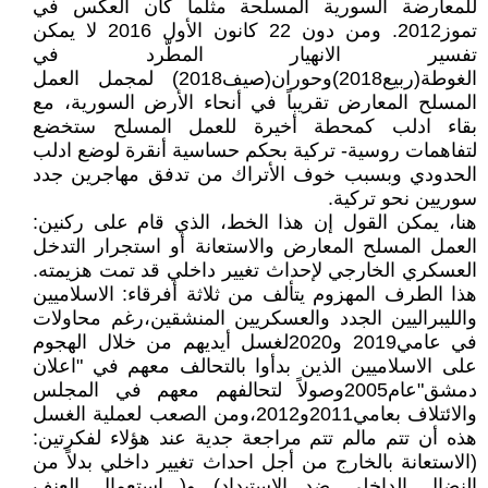
للمعارضة السورية المسلحة مثلما كان العكس في
تموز2012. ومن دون 22 كانون الأول 2016 لا يمكن
تفسير الانهيار المطّرد في
الغوطة(ربيع2018)وحوران(صيف2018) لمجمل العمل
المسلح المعارض تقريباً في أنحاء الأرض السورية، مع
بقاء ادلب كمحطة أخيرة للعمل المسلح ستخضع
لتفاهمات روسية- تركية بحكم حساسية أنقرة لوضع ادلب
الحدودي وبسبب خوف الأتراك من تدفق مهاجرين جدد
سوريين نحو تركية.
هنا، يمكن القول إن هذا الخط، الذي قام على ركنين:
العمل المسلح المعارض والاستعانة أو استجرار التدخل
العسكري الخارجي لإحداث تغيير داخلي قد تمت هزيمته.
هذا الطرف المهزوم يتألف من ثلاثة أفرقاء: الاسلاميين
والليبراليين الجدد والعسكريين المنشقين،رغم محاولات
في عامي2019 و2020لغسل أيديهم من خلال الهجوم
على الاسلاميين الذين بدأوا بالتحالف معهم في "اعلان
دمشق"عام2005وصولاً لتحالفهم معهم في المجلس
والائتلاف بعامي2011و2012،ومن الصعب لعملية الغسل
هذه أن تتم مالم تتم مراجعة جدية عند هؤلاء لفكرتين:
(الاستعانة بالخارج من أجل احداث تغيير داخلي بدلاً من
النضال الداخلي ضد الاستبداد) و( استعمال العنف