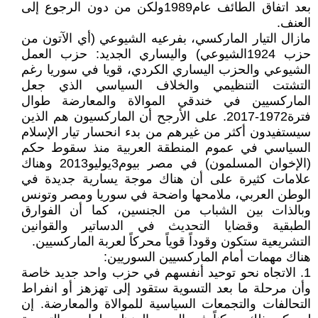
بعد اتفاق الطائف عام1989ولكن من دون الرجوع إلى
العنف.
مازال التيار الماركسي، بفرعيه الشيوعي (أي الآتون من
حزب 1924الشيوعي) واليساري الجديد: حزب العمل
الشيوعي والحزب اليساري الكردي، قويا في سوريا رغم
التشتت التنظيمي والخلاف السياسي الذي جعل
الماركسيين في خندقي الموالاة والمعارضة طوال
فترة1972-2017. على الأرجح أن الماركسيون هم الذين
سيستفيدون أكثر من غيرهم من بدء انحسار تيار الإسلام
السياسي في عموم المنطقة العربية منذ سقوط حكم
(الإخوان المسلمون) في مصر بيوم3يوليو2013 وهناك
علامات كثيرة على أن هناك موجة يسارية جديدة في
الوطن العربي، ملامحها واضحة في سوريا ومصر وتونس
وبالذات بين الشباب من الجنسين، كما أن الفوارق
الطبقية وقضايا التحديث في الدساتير والقوانين
التشريعية ستكون وقوداً قوياً محركاً لعربة الماركسيين.
هناك مهمات أمام الماركسيين السوريين:
1. الاتجاه نحو توحيد أنفسهم في حزب واحد جديد خاصة
وأن مرحلة ما بعد التسوية ستقود إلى تهزهز أو انفراط
التحالفات والتجمعات السياسية للموالاة والمعارضة. إن