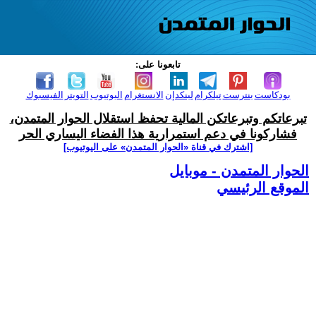
تابعونا على:
بودكاست
بنترست
تيلكرام
لينكدإن
الانستغرام
اليوتيوب
التويتر
الفيسبوك
تبرعاتكم وتبرعاتكن المالية تحفظ استقلال الحوار المتمدن،
فشاركونا في دعم استمرارية هذا الفضاء اليساري الحر
[اشترك في قناة ‫«الحوار المتمدن» على اليوتيوب]
الحوار المتمدن - موبايل
الموقع الرئيسي