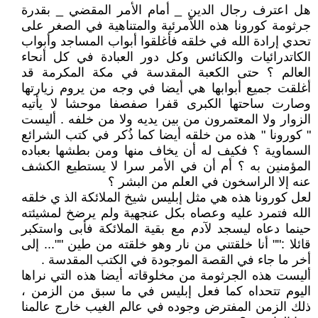
هل اعترف رجال الدين _ أمام الأمر المقضي _ بقدرة
جرثومة كورونا هذه اللاّمرئية والمتناهية في الصغر على
تحدي إرادة الله في خلقه فأغلقوا أبواب المساجد وأبواب
الكاتدرائيات والكنائس وكل دور العبادة في كل أنحاء
العالم ؟ حتى الكعبة المقدسة في مكة المكرمة قد
أغلقت جميع أبوابها هي أيضا في وجه من يروم زيارتها
وصارت ساحتها الكبرى قفرا صفصفا موحشا لا يأتيه
الزوار ولا المعتمرون من بين يديه ولا من خلفه . أليست
" كورونا " هذه من خلقه أيضا كما ذُكر في كتب الشرائع
السماوية ؟ فكيف له أن يخاف منها ومن بطشها بعباده
المؤمنين به ؟ أم أن في الأمر سرا لا يستطيع الكشف
عنه إلا الراسخون في العلم من البشر ؟
لعل كورونا هذه هي مثل إبليس شيخ الملائكة الذ ي خلقه
الله فتمرد عليه وعصاه بكل عنجهية ولم يرضخ لمشيئته
حينما دعاه ليسجد لآدم مع بقية الملائكة فأبى واستكبر
قائلا :"" أنا خلقتني من نار وهو خلقته من طين ""... إلى
أخر ما جاء في القصة الموجودة في الكتب المقدسة .
أليست هذه الجرثومة من مخلوقاته أيضا هذه التي نراها
اليوم تتحداه كما فعل إبليس في ما سبق من الزمن ،
ذلك الزمن المفترض وجوده في عالم الغيب خارج عالمنا