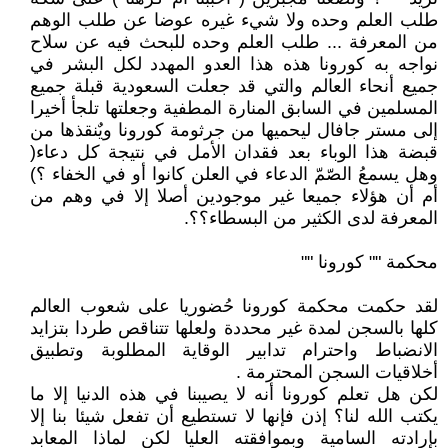
طلب العلم وحده ولا شيء غيره عوضا عن طلب الوهم
من المعرفة ... طلب العلم وحده للبحث فيه عن سلاح
نواجه به كورونا هذه هذا العدو المهدد لكل البشر في
جميع أنحاء العالم والتي قد جعلت السعودية قبلة جميع
المسلمين في السابق المنارة المطفية وجعلتها تلجأ أخيرا
إلى مستر جافال ليحميها من جرثومة كورونا ويٌنقذها من
قبضة هذا الوباء بعد فقدان الأمل في نتيجة كل دعاء(
وهل يسمعُ الصّمّ الدعاء في العلن كانوا أو في الخفاء ؟)
أم أن هؤلاء جميعا غير موجودين أصلا إلا في وهم من
المعرفة لدى الكثير من البسطاء؟؟.
محكمة "" كورونا ""
لقد حكمت محكمة كورونا حُضوريا على شعوب العالم
كلها بالسجن لمدة غير محددة ولعلها تتناقص طردا بتزايد
الانضباط واحترام تدابير الوقاية المطلوبة وتطبيق
أخلاقيات السجن المحترمة .
لكن هل تعلم كورونا أنه لا يصيبنا في هذه الدنيا إلا ما
يكتب الله لنا؟ إذن فإنها لا تستطيع أن تفعل شيئا بنا إلا
بإرادته السامية وبموافقته العليا لكن لماذا المعابد