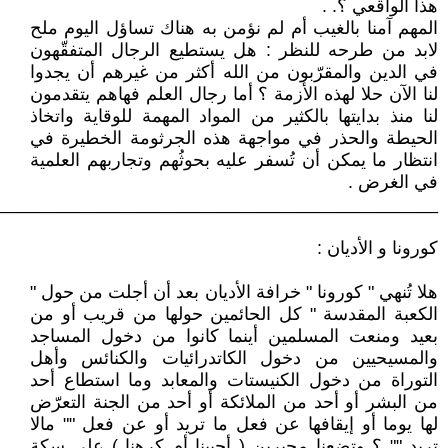
هذا الواقعي ؟. .
المهم آمنا بالغيب أم لم نؤمن به هناك تساؤل اليوم ملح
لابد من طرحه للنظر : هل يستطيع الرجال المتفقّهون
في الدين والمقرّبون من الله أكثر من غيرهم أن يجدوا
لنا الآن حلا لهذه الأزمة ؟ أما رجال العلم فهاهم يتقدمون
لنا منذ بدايتها بالكثير من المواد المهمة للوقاية واتخاذ
الحيطة والحذر في مواجهة هذه الجرثومة الخطيرة في
انتظار ما يمكن أن تُسفر عليه بحوثُهم وتجاربهم العلمية
في الغرض .
____________________________________________
كورونا و الأديان :
هلا تُنهي " كورونا " خرافة الأديان بعد أن أجلت من حول "
الكعبة المقدسة " كل الحائمين حولها من قريب أو من
بعيد ومنعت المسلمين أينما كانوا من دخول المساجد
والمسيحيين من دخول الكاتدرائيات والكنائس وأهل
التوراة من دخول الكنيستات والمعابد وما استطاع أحد
من البشر أو أحد من الملائكة أو أحد من الجنة التعرّض
لها يوما أو إيقافها عن فعل ما تريد أو عن فعل "" مالا
تريد "" ؟ وتضعنا مجبرين ( أحببنا أم كرهنا ) على سكة