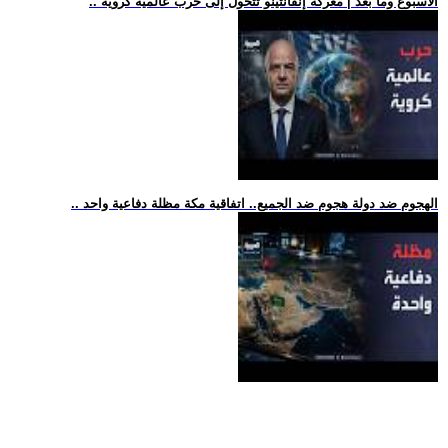
.. الأسبوع وما بعد | معركة إنفانتينو تتحول إلى حرب عالمية كروية
.. الهجوم ضد دولة هجوم ضد الجميع.. اتفاقية مكة مظلة دفاعية واحد