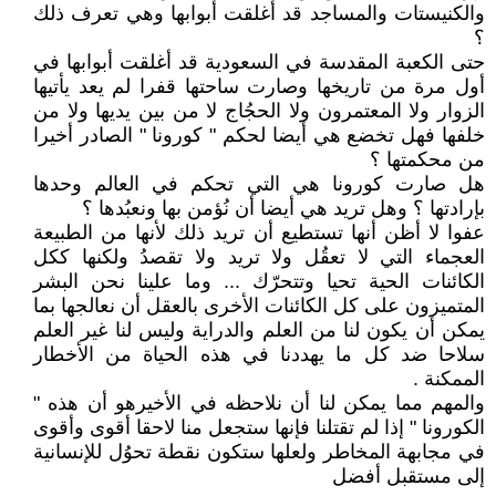
والكنيستات والمساجد قد أغلقت أبوابها وهي تعرف ذلك
؟
حتى الكعبة المقدسة في السعودية قد أغلقت أبوابها في
أول مرة من تاريخها وصارت ساحتها قفرا لم يعد يأتيها
الزوار ولا المعتمرون ولا الحجُاج لا من بين يديها ولا من
خلفها فهل تخضع هي أيضا لحكم " كورونا " الصادر أخيرا
من محكمتها ؟
هل صارت كورونا هي التي تحكم في العالم وحدها
بإرادتها ؟ وهل تريد هي أيضا أن نُؤمن بها ونعبُدها ؟
عفوا لا أظن أنها تستطيع أن تريد ذلك لأنها من الطبيعة
العجماء التي لا تعقُل ولا تريد ولا تقصدُ ولكنها ككل
الكائنات الحية تحيا وتتحرّك ... وما علينا نحن البشر
المتميزون على كل الكائنات الأخرى بالعقل أن نعالجها بما
يمكن أن يكون لنا من العلم والدراية وليس لنا غير العلم
سلاحا ضد كل ما يهددنا في هذه الحياة من الأخطار
الممكنة .
والمهم مما يمكن لنا أن نلاحظه في الأخيرهو أن هذه "
الكورونا " إذا لم تقتلنا فإنها ستجعل منا لاحقا أقوى وأقوى
في مجابهة المخاطر ولعلها ستكون نقطة تحوُل للإنسانية
إلى مستقبل أفضل