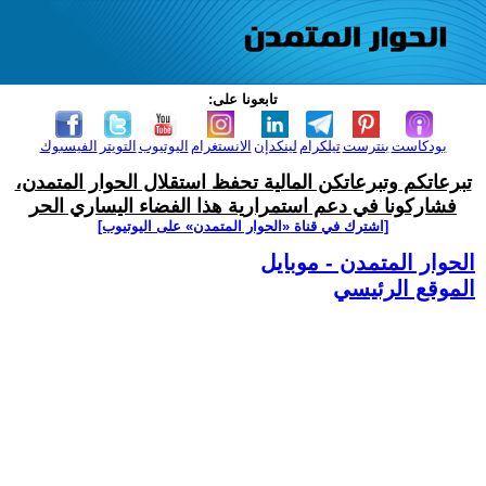
تابعونا على:
بودكاست
بنترست
تيلكرام
لينكدإن
الانستغرام
اليوتيوب
التويتر
الفيسبوك
تبرعاتكم وتبرعاتكن المالية تحفظ استقلال الحوار المتمدن،
فشاركونا في دعم استمرارية هذا الفضاء اليساري الحر
[اشترك في قناة ‫«الحوار المتمدن» على اليوتيوب]
الحوار المتمدن - موبايل
الموقع الرئيسي