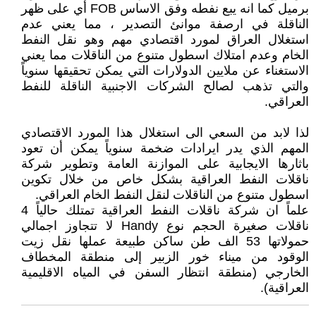
برميل كما انه يبع نفطه وفق الاساس FOB أي على ظهر
الناقلة في ارصفة موانئ التصدير ، مما يعني عدم
استغلال العراق لمورد اقتصادي مهم وهو نقل النفط
الخام وعدم امتلاك اسطول متنوع من الناقلات مما يعني
الاستغناء عن ملايين الدولارات التي يمكن تحقيقها سنوياً
والتي تذهب لصالح الشركات الاجنبية الناقلة للنفط
العراقي.
لذا لابد من السعي الى استغلال هذا المورد الاقتصادي
المهم الذي يدر ايرادات ضخمة سنوياً يمكن أن تعود
باثارها الايجابية على الموازنة العامة وتطوير شركة
ناقلات النفط العراقية بشكل خاص من خلال تكوين
اسطول متنوع من الناقلات لنقل النفط الخام العراقي.
علماً ان شركة ناقلات النفط العراقية تمتلك حالياً 4
ناقلات صغيرة الحجم نوع Handy لا تتجاوز اجمالي
حمولاتها 53 الف طن ساكن طبيعة عملها نقل زيت
الوقود من ميناء خور الزبير إلى منطقة المخطاف
الخارجي (منطقة انتظار السفن في المياه الاقليمية
العراقية).