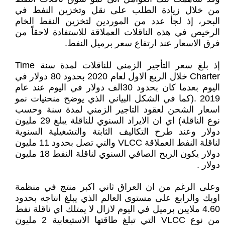
من خلال زيادة الطلب على نقل وتخزين النفط في
البحر، إذ لجأ عدد من الموردين لتخزين النفط الخام
الرخيص في هذه الناقلات العملاقة للاستفادة لاحقاً من
فرق الاسعار عند ارتفاع سعر برميل النفط.
إذ بلغ سعر التأجير الزمني للناقلات لمدة سنة Time
Charter خلال الربع الاول لعام 2020 بحدود 80 دولار في
اليوم بعدما كان بحدود 30الف دولار في اليوم عند عام
2019 .(كما في الشكل البياني الذي يوضح منحنيات نمو
اسعار الشحن لعقود التاجير الزمني لمدة سنة وحسب
نوع الناقلة) اي ان الايراد السنوي للناقلة يبلغ 29 مليون
دولار وعند طرح التكاليف الثابتة والتشغيلية السنوية
لناقلة النفط العملاقة VLCC والتي تصل بحدود 11 مليون
دولار يكون الربح الصافي السنوي لناقلة النفط 18 مليون
دولار .
وعلى الرغم من ان العراق ثاني اكبر منتج في منظمة
اوبك والرابع على مستوى العالم الذي يبلغ انتاجه بحدود
4.60 ملايين برميل في اليوم لازال لا يمتلك اي ناقلة نفط
من نوع VLCC التي تبلغ طاقتها الاستيعابية 2 مليون