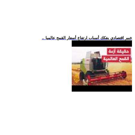
.. خبير اقتصادي يفكك أسباب ارتفاع أسعار القمح عالميا