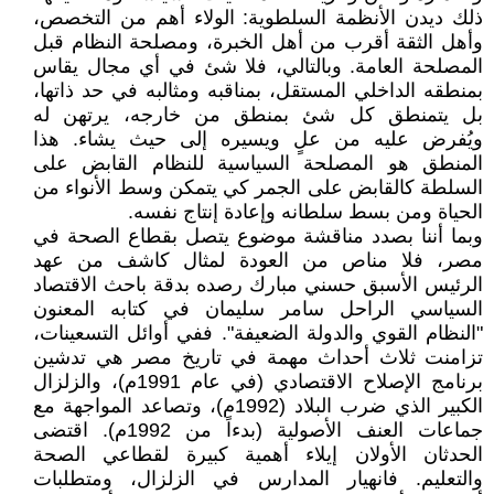
ذلك ديدن الأنظمة السلطوية: الولاء أهم من التخصص،
وأهل الثقة أقرب من أهل الخبرة، ومصلحة النظام قبل
المصلحة العامة. وبالتالي، فلا شئ في أي مجال يقاس
بمنطقه الداخلي المستقل، بمناقبه ومثالبه في حد ذاتها،
بل يتمنطق كل شئ بمنطق من خارجه، يرتهن له
ويُفرض عليه من علٍ ويسيره إلى حيث يشاء. هذا
المنطق هو المصلحة السياسية للنظام القابض على
السلطة كالقابض على الجمر كي يتمكن وسط الأنواء من
الحياة ومن بسط سلطانه وإعادة إنتاج نفسه.
وبما أننا بصدد مناقشة موضوع يتصل بقطاع الصحة في
مصر، فلا مناص من العودة لمثال كاشف من عهد
الرئيس الأسبق حسني مبارك رصده بدقة باحث الاقتصاد
السياسي الراحل سامر سليمان في كتابه المعنون
"النظام القوي والدولة الضعيفة". ففي أوائل التسعينات،
تزامنت ثلاث أحداث مهمة في تاريخ مصر هي تدشين
برنامج الإصلاح الاقتصادي (في عام 1991م)، والزلزال
الكبير الذي ضرب البلاد (1992م)، وتصاعد المواجهة مع
جماعات العنف الأصولية (بدءاً من 1992م). اقتضى
الحدثان الأولان إيلاء أهمية كبيرة لقطاعي الصحة
والتعليم. فانهيار المدارس في الزلزال، ومتطلبات