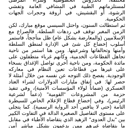
مختلفة، كالدروس الخصوصية وشراء المرضى
لمستلزماتهم الطبية في المشافي العامة وتفشي
الرشوة، أو البقشيش، في أروقة وحجرات الجهات
الحكومية.
ثم استطالت السنون، واحتل السيسي موقع مبارك، لكن
الزمن المغبر توقف في ردهات السلطة. فالصراع مع
الإسلاميين (والمعارضة بشكل عام) ظل متأججاً، فاستمر
أسلوب إخضاع كل شئ في الإدارة لمنطق السلطة
وأمنها وتحالفاتها وشرعيتها. ومن هنا استمر من ناحية
تجاهل القطاعات الخدمية، وكأنهم غرباء متطفلون على
مائدة الحكومة، ومن ناحية أخرى تواصل الإغداق بسخاء
على غيرها من قطاعات تعين النظام في معاركه
الوجودية. يفصح ذلك التوجه عن نفسه من خلال أمثلة لا
حصر لها: في إنفاق مليارات الدولارات لشراء العتاد
العسكري (ضماناً لولاء المؤسسات الأمنية)، وفي تنفيذ
حزمة من المشروعات "القومية" (دعماً لشرعية
الرئيس)، وفي إخضاع قطاع الإعلام الخاص للسيطرة
التامة (حتى لا ينافس أحد الرواية الرسمية). كما يتجلى
على مستوى التفاصيل الصغيرة الدالة في التفاوت الكبير
بين "بدل العدوى" الزهيد الذي يتقاضاه الأطباء في مقابل
ما يتقاضاه غيرهم ممن يدعمون بشكل مباشر أمن