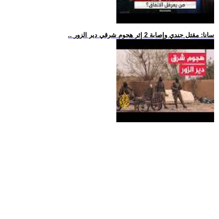
.. سانا: مقتل جندي وإصابة 2 إثر هجوم شرقي دير الزور