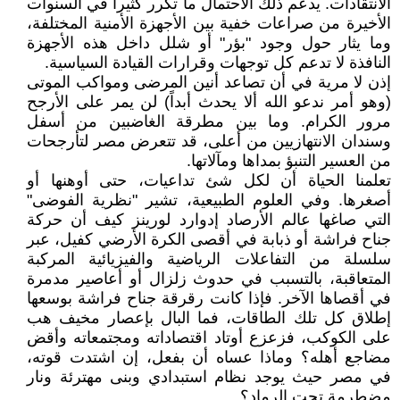
الانتقادات. يدعم ذلك الاحتمال ما تكرر كثيراً في السنوات
الأخيرة من صراعات خفية بين الأجهزة الأمنية المختلفة،
وما يثار حول وجود "بؤر" أو شلل داخل هذه الأجهزة
النافذة لا تدعم كل توجهات وقرارات القيادة السياسية.
إذن لا مرية في أن تصاعد أنين المرضى ومواكب الموتى
(وهو أمر ندعو الله ألا يحدث أبداً) لن يمر على الأرجح
مرور الكرام. وما بين مطرقة الغاضبين من أسفل
وسندان الانتهازيين من أعلى، قد تتعرض مصر لتأرجحات
من العسير التنبؤ بمداها ومآلاتها.
تعلمنا الحياة أن لكل شئ تداعيات، حتى أوهنها أو
أصغرها. وفي العلوم الطبيعية، تشير "نظرية الفوضى"
التي صاغها عالم الأرصاد إدوارد لورينز كيف أن حركة
جناح فراشة أو ذبابة في أقصى الكرة الأرضي كفيل، عبر
سلسلة من التفاعلات الرياضية والفيزيائية المركبة
المتعاقبة، بالتسبب في حدوث زلزال أو أعاصير مدمرة
في أقصاها الآخر. فإذا كانت رقرقة جناح فراشة بوسعها
إطلاق كل تلك الطاقات، فما البال بإعصار مخيف هب
على الكوكب، فزعزع أوتاد اقتصاداته ومجتمعاته وأقض
مضاجع أهله؟ وماذا عساه أن بفعل، إن اشتدت قوته،
في مصر حيث يوجد نظام استبدادي وبنى مهترئة ونار
مضطرمة تحت الرماد؟