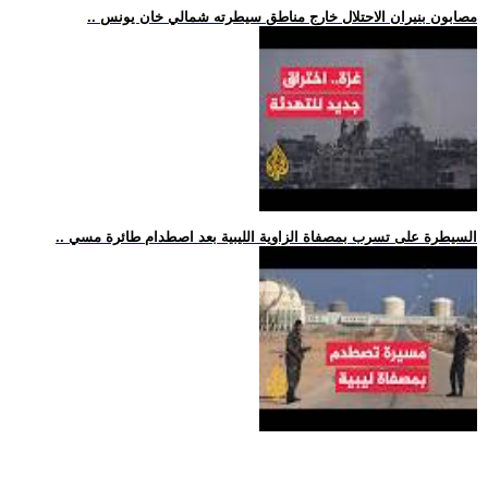
.. مصابون بنيران الاحتلال خارج مناطق سيطرته شمالي خان يونس
.. السيطرة على تسرب بمصفاة الزاوية الليبية بعد اصطدام طائرة مسي