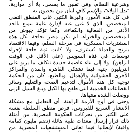
وشرعية النظام، وفي تقنين ما يسمى، بلا أي مواربة،
"بدل الولاء"، والإسم كافٍ لبيان من يحظون به.
في كل هذه الأمور، وغيرها الكثير، غاب المنطق التقني
المتخصص، الذي لا غنى عنه لإدارة عامة تتمتع بالحد
الأدنى من الفعالية والكفاءة. وكما تؤكد جيوش من
المتخصصين والخبراء، لم تكن مصر بحاجة لكل هذه
المشتريات العسكرية في مرحلة السلم، وفيما الاقتصاد
يترنح والعملة تُستَنزف، ولا كانت ثمة حاجة لإجراء
توسعات في قناة السويس (على الأقل في الوقت
الراهن)، ولا إلى بناء عاصمة جديدة تتكلف ما يربو على
التريليون جنيه فيما تشتكي القاهرة والمدن والمراكز
الأخرى العشوائية والإهمال. وبالطبع، كان من الحكمة
توجيه كل هذه الأموال لتدعيم الصحة والتعليم وسائر
القطاعات الخدمية التي طفح بها الكيل وبلغ السيل الزبى
ووصلت الشدة منتهاها.
وحتى في أوج الأزمة الراهنة، أي التعامل مع مشكلة
الانتشار السريع للفيروس، فرض منطق السلطة نفسه
على الكثير من تحركات الحكومة المصرية. من أمثلة
ذلك قرار إرسال معدات طبية هائلة (تضم مليون كمامة
واقية) لإيطاليا فيما تعاني المستشفيات المصرية من