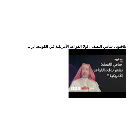
.. بلاقيود : سامي النصف : لولا القواعد الأمريكية في الكويت، لر