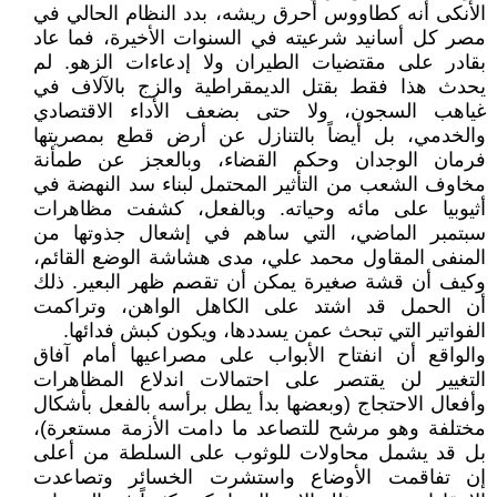
الأنكى أنه كطاووس أحرق ريشه، بدد النظام الحالي في
مصر كل أسانيد شرعيته في السنوات الأخيرة، فما عاد
بقادر على مقتضيات الطيران ولا إدعاءات الزهو. لم
يحدث هذا فقط بقتل الديمقراطية والزج بالآلاف في
غياهب السجون، ولا حتى بضعف الأداء الاقتصادي
والخدمي، بل أيضاً بالتنازل عن أرض قطع بمصريتها
فرمان الوجدان وحكم القضاء، وبالعجز عن طمأنة
مخاوف الشعب من التأثير المحتمل لبناء سد النهضة في
أثيوبيا على مائه وحياته. وبالفعل، كشفت مظاهرات
سبتمبر الماضي، التي ساهم في إشعال جذوتها من
المنفى المقاول محمد علي، مدى هشاشة الوضع القائم،
وكيف أن قشة صغيرة يمكن أن تقصم ظهر البعير. ذلك
أن الحمل قد اشتد على الكاهل الواهن، وتراكمت
الفواتير التي تبحث عمن يسددها، ويكون كبش فدائها.
والواقع أن انفتاح الأبواب على مصراعيها أمام آفاق
التغيير لن يقتصر على احتمالات اندلاع المظاهرات
وأفعال الاحتجاج (وبعضها بدأ يطل برأسه بالفعل بأشكال
مختلفة وهو مرشح للتصاعد ما دامت الأزمة مستعرة)،
بل قد يشمل محاولات للوثوب على السلطة من أعلى
إن تفاقمت الأوضاع واستشرت الخسائر وتصاعدت