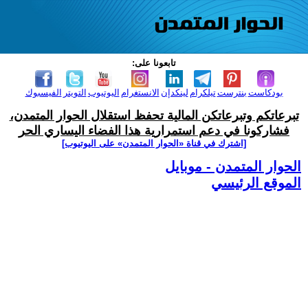
تابعونا على:
بودكاست
بنترست
تيلكرام
لينكدإن
الانستغرام
اليوتيوب
التويتر
الفيسبوك
تبرعاتكم وتبرعاتكن المالية تحفظ استقلال الحوار المتمدن،
فشاركونا في دعم استمرارية هذا الفضاء اليساري الحر
[اشترك في قناة ‫«الحوار المتمدن» على اليوتيوب]
الحوار المتمدن - موبايل
الموقع الرئيسي