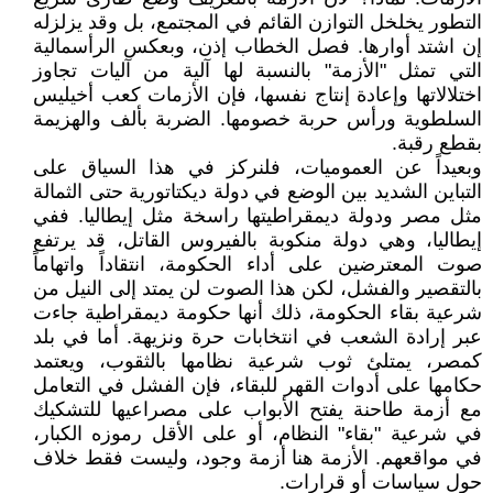
التطور يخلخل التوازن القائم في المجتمع، بل وقد يزلزله
إن اشتد أوارها. فصل الخطاب إذن، وبعكس الرأسمالية
التي تمثل "الأزمة" بالنسبة لها آلية من آليات تجاوز
اختلالاتها وإعادة إنتاج نفسها، فإن الأزمات كعب أخيليس
السلطوية ورأس حربة خصومها. الضربة بألف والهزيمة
بقطع رقبة.
وبعيداً عن العموميات، فلنركز في هذا السياق على
التباين الشديد بين الوضع في دولة ديكتاتورية حتى الثمالة
مثل مصر ودولة ديمقراطيتها راسخة مثل إيطاليا. ففي
إيطاليا، وهي دولة منكوبة بالفيروس القاتل، قد يرتفع
صوت المعترضين على أداء الحكومة، انتقاداً واتهاماً
بالتقصير والفشل، لكن هذا الصوت لن يمتد إلى النيل من
شرعية بقاء الحكومة، ذلك أنها حكومة ديمقراطية جاءت
عبر إرادة الشعب في انتخابات حرة ونزيهة. أما في بلد
كمصر، يمتلئ ثوب شرعية نظامها بالثقوب، ويعتمد
حكامها على أدوات القهر للبقاء، فإن الفشل في التعامل
مع أزمة طاحنة يفتح الأبواب على مصراعيها للتشكيك
في شرعية "بقاء" النظام، أو على الأقل رموزه الكبار،
في مواقعهم. الأزمة هنا أزمة وجود، وليست فقط خلاف
حول سياسات أو قرارات.