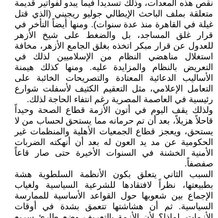
نقص هذه المعدات، وذلك تسديداً فيما يبدو لفواتير قديمة
متعلقة بملف الباحث الإيطالي جوليو ريجيني (الذي قتل
غيلة في القاهرة منذ عدة سنوات). ومنها أيضاً التأخر في
قرار غلق المساجد، بل والضغط على شيخ الأزهر
للعدول عن قرار مبكر اتخذه بغلق الجامع الأزهر، مخافة
استغلال مناهضي النظام من الإسلاميين لذلك في
التعريض بالنظام والمزايدة عليه. ومنها كذلك هيمنة
الأساليب الدعائية المعتادة والتصريحات الخائبة على
التعامل الإعلامي، مثل التعقيم الكثيف لأسفلت شوارع
رئيسية في العاصمة المصرية رغم انتفاء الحاجة لذلك.
ولذلك يقف اليوم في أتون الأزمة قطاع الصحة وحيداً
قاحلاً هزيلاً، بعد أن تم حرمانه مما يستحق لحساب من لا
يستحق، ويعجز قطاع الجمعيات الأهلية والمنظمات غير
الحكومية عن مد يد العون له بعد أن أنهكته الضربات
الأمنية الخشنة في السنوات الأخيرة حتى صار قاعاً
صفصفاً.
السبب الثاني يتعلق بكون الأنظمة السلطوية هشة
بطبيعتها، نظراً لافتقادها للشرعية السياسية ولغياب
الإجماع بين شعوبها حول القواعد الأساسية للممارسة
السياسية. ثم أن هشاشتها تتعمق بشدة في أوقات
الأزمات. لماذا؟ لأن الأزمة بالتعريف وضع طارئ سريع