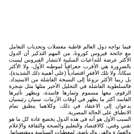
فيما تواجه دول العالم قاطبة معضلات وتحديات التعامل
مع جائحة فيروس كورونا، من المهم التذكير أن الدول
الأكثر عرضة للتداعيات السلبية لانتشار الفيروس ليست
بالضرورة هي الأقرب جغرافياً لموطنه الأول، ولا الأكثر
سكاناً، ولا تلك الأفقر اقتصادياً (على أهمية ذلك الشديدة)،
بل ربما الأكثر نزوعاً إلى النسخة الفاشلة من الاستبداد.
فالسلطوية الفاشلة في التحليل الأخير مثلها مثل شجرة
الزقوم، نبعها مسموم وثمارها فاسدة، ويظهر تأثيرها
الفاسد أكثر ما يظهر في أوقات الأزمات. سببان رئيسيان
يدعوان إلى الاعتقاد في ذلك، وكلاهما ينطبق تمام
الانطباق على الحالة المصرية.
السبب الأول هو أنه في هذه الدول يخضع عادة كل ما هو
تقني وفني، كالاقتصاد والتعليم والصحة والثقافة والإعلام
والعمارة والفن والرياضة، لمعطيات السياسة ومقتضياتها.