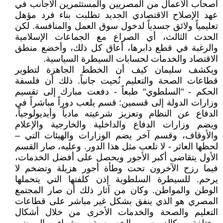
أصحاب الأعمال من المصريين والمستثمرين الأجانب في
عهد الإصلاح الاقتصادي الجديد تطلبت بناء فرد مؤهل
تعليمياً ولائق جسدياً لدخول سوق العمل والمنافسة. لكن
الحدث الثالث، أي الصراع مع الجماعات الإسلامية
والرغبة في قطع دابرها، أعاق كل ذلك، وأخضع منطق
الاقتصاد والخدمات لحسابات السيطرة السياسية.
ويكشف سليمان كيف أن الخطط الجاهزة لتطوير
قطاعات الصحة والتعليم نُحيت جانباً. ذلك أن فلسفة
الحكم - "السلطوي" طبعاً - دفعت مبارك إلى تقسيم
وزارات الدولة إلى قسمين: قسم يلعب دوراً مباشراً في
الدفاع عن النظام وتعزيز شرعيته مادياً وأيديولوجياً،
ويضم وزارات الدفاع والداخلية والخارجية والإعلام
والأوقاف، وقسم آخر يضم الوزارات والهيئات التي –
لحظها العاثر - لا تلعب مثل هذا الدور. وعليه، صار القسم
الأول يتقاضى أكبر الأجور ويحصل على أفضل الخدمات،
فيما رزح الآخرون تحت وطأة أجور هزيلة وتضخم لا
يرحم. للسيطرة السلطوية إذن كلفتها التي يتحملها
الوطن والمواطن. وكان من آثار ذلك أن صار المجتمع
المصري هو الذي ينفق بشكل غير مباشر على قطاعات
التعليم والصحة والخدمات الأخرى من خلال أشكال