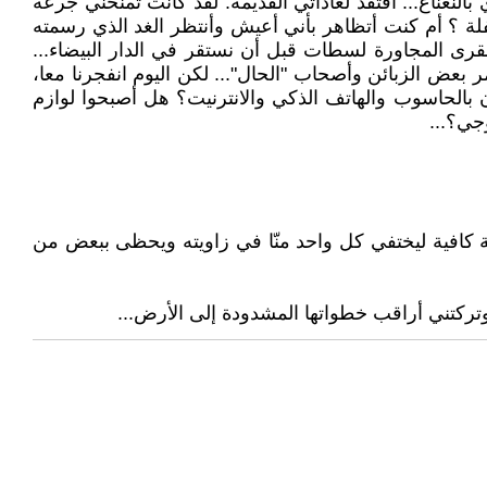
نعناع... أفتقد لعاداتي القديمة. لقد كانت تمنحني جرعة
لة ؟ أم كنت أتظاهر بأني أعيش وأنتظر الغد الذي رسمته
لقرى المجاورة لسطات قبل أن نستقر في الدار البيضاء...
 بعض الزبائن وأصحاب "الحال"... لكن اليوم انفجرنا معا،
بالحاسوب والهاتف الذكي والانترنيت؟ هل أصبحوا لوازم
جي؟...
فة كافية ليختفي كل واحد منّا في زاويته ويحظى ببعض من
تركتني أراقب خطواتها المشدودة إلى الأرض...