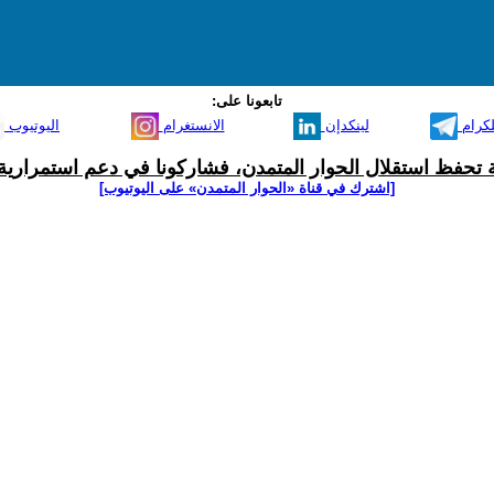
تابعونا على:
لكرام
لينكدإن
الانستغرام
اليوتيوب
ية تحفظ استقلال الحوار المتمدن، فشاركونا في دعم استمرارية 
[اشترك في قناة ‫«الحوار المتمدن» على اليوتيوب]