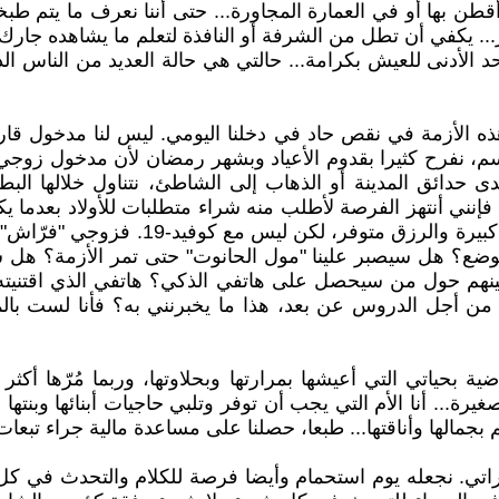
قطن بها أو في العمارة المجاورة... حتى أننا نعرف ما يتم طب
كفي أن تطل من الشرفة أو النافذة لتعلم ما يشاهده جارك على
 الأدنى للعيش بكرامة... حالتي هي حالة العديد من الناس ا
لقد تسببت هذه الأزمة في نقص حاد في دخلنا اليومي. ليس لنا مدخو
م، نفرح كثيرا بقدوم الأعياد وبشهر رمضان لأن مدخول زوجي 
ائق المدينة أو الذهاب إلى الشاطئ، نتناول خلالها البطاط
 أنتهز الفرصة لأطلب منه شراء متطلبات للأولاد بعدما يكون
وكذا متطلباتي. كم هي جميلة تلك الأيام! ف
الوضع؟ هل سيصبر علينا "مول الحانوت" حتى تمر الأزمة؟ ه
لك من أجل الدروس عن بعد، هذا ما يخبرنني به؟ فأنا لست با
تي. كنت راضية بحياتي التي أعيشها بمرارتها وبحلاوتها، وربما مُرّ
ة... أنا الأم التي يجب أن توفر وتلبي حاجيات أبنائها وبنتها
م بجمالها وأناقتها... طبعا، حصلنا على مساعدة مالية جراء تبعا
ي. نجعله يوم استحمام وأيضا فرصة للكلام والتحدث في كل شيء 