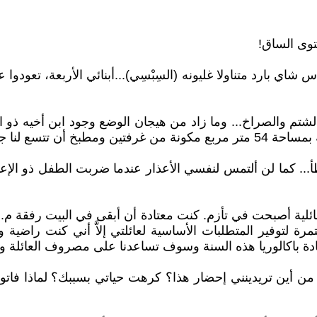
وى الساق!
 بارد متناولا غليونه (السِبْسِي)...أبنائي الأربعة، تعودوا عل
شتم والصراخ... وما زاد من هيجان الوضع وجود ابن أخيه ذو ال
... كما لن ألتمس لنفسي الأعذار عندما ضربت الطفل ذو الإعاق
نا الحجر الصحي بسبب كوفيد-19، وحالتنا العائلية أصبحت في تأزم. كنت معتادة أن أ
ة لتوفير المتطلبات الأساسية لعائلتي إلاَّ أني كنت راضية 
ة باكالوريا هذه السنة وسوف تساعدنا على مصروف العائلة وتش
أين تريدينني إحضار هذا؟ كرهت حياتي بسببك؟ لماذا فاتورة 