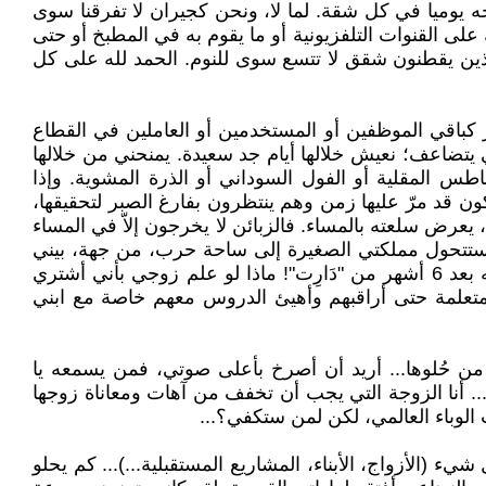
خه يوميا في كل شقة. لما لا، ونحن كجيران لا تفرقنا سوى
 القنوات التلفزيونية أو ما يقوم به في المطبخ أو حتى
لذين يقطنون شقق لا تتسع سوى للنوم. الحمد لله على كل
ل قار كباقي الموظفين أو المستخدمين أو العاملين في القطاع
يتضاعف؛ نعيش خلالها أيام جد سعيدة. يمنحني من خلالها
س المقلية أو الفول السوداني أو الذرة المشوية. وإذا
 قد مرّ عليها زمن وهم ينتظرون بفارغ الصبر لتحقيقها،
مدينة الدار البيضاء كبيرة والرزق متوفر، لكن ليس مع كوفيد-19. فزوجي "فرّاش"، يعرض سلعته بالمساء. فالزبائن لا يخرجون إلاّ في المساء
ل ستتحول مملكتي الصغيرة إلى ساحة حرب، من جهة، بيني
وبين زوجي ومن جهة أخرى، بين أبنائي حيث الصراع يشتد بينهم حول من سيحصل على هاتفي الذكي؟ هاتفي الذي اقتنيته بعد 6 أشهر من "دَارِت"! ماذا لو علم زوجي بأني أشتري
لمتعلمة حتى أراقبهم وأهيئ الدروس معهم خاصة مع ابني
ها أكثر من حُلوها... أريد أن أصرخ بأعلى صوتي، فمن يسمعه يا
 ... أنا الزوجة التي يجب أن تخفف من آهات ومعاناة زوجها
ت الوباء العالمي، لكن لمن ستكفي؟...
(الأزواج، الأبناء، المشاريع المستقبلية...)... كم يحلو