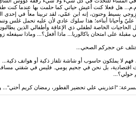
ي في المساء للتحدث في كل شيء ولا شيء رفقة كؤوس الشاي بال
 م.م... هل فعلا كنت أعيش حياتي كما حلمت بها عندما كنت طف
زوجي بسيط وحنون، إنه ابن عمّي، لقد تربينا معاً في إحدى ا
ليّ وأحيانا أبناءه؛ هذا سلوك عادي لأن عليه تحمل غلس وتنمر
الحاجيات الخاصة لطفلي ذي الإعاقة وأطفالي الذين يطالبون 
لة على امتحان باكالوريا... ماذا أفعل؟... وماذا سيفعله زو
في عمارات اقتصادية، بل نحن في جحيم يومي. فليس في شقتي مسا
 حولي؟...
ت مسرعة: "اعذريني علي تحضير الفطور، رمضان كريم أختي"... و