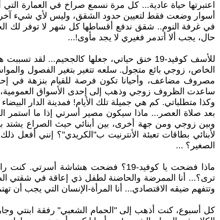
اعتبرتها حياة عادية... كل مرة نسمع صراخ في العمارة التي أ
أسوار وضعت فقط لتعيين حدود الشقق، وليس لأي شيء آخر... ي
في غرفة النوم.. شقق ندفع أقساطها كل شهر لا توفر لك الحد
حال، يجب ألا أتدمر فغيري لا يجد مأوى!...
للأسف كوفيد-19 خنق حياتي، جعلها كالجحيم... 
الخاص، زوجي بائع متجول. سلعه تتغير بتغير الفصول والمواس
مصروف مضاعف، وأحيانا تكون فرصة للقيام بنزهة في إحدى حد
ساعدت الظروف زوجي وذهب إلى إحدى الأسواق العمومية، فإنني
بعد صلاة العصر... ماذا سيكون مصير أسرتي إذا ما استمر 
لأبنائي بطاقات تعبئة الأنترنيت ب"الكريدي"؟ إنني أفعل ذ
الصغير؟ ...
ماذا فضحت يا كوفيد-19؟ فضحت هشاشة أسر
ترى؟... أنا الممرضة والحاضنة لطفل ذي إعاقة في شقتي الصغير
وتتفهم ضيقه الاقتصادي... أنا المرأة-الإنسان التي يجب أن تهت
كل أسبوع، كنت أذهب إلى "الحمام الشعبي" رفقة ابنتي وجارات