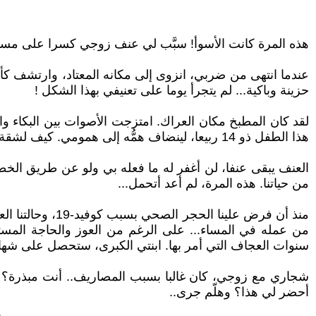
هذه المرة كانت الأسوأ! سبَّب لي عنف زوجي كسرا على مست
عندما انتهى من ضربي، انزوى إلى مكانه المعتاد، وارتشف كأس شاي
حزينة وباكية... لم يتجرأ يوما على تعنيفي بهذا الشكل !
لقد كان المطبخ مكان العراك. امتزجت الأصوات بين البكاء وال
هذا الطفل ذو 14 ربيعا، لينضاف همُّه إلى همومي. كيف لشقة بمساحة 54 متر مربع مكونة من غرفتين ومطبخ أن تتسع لنا جميعا؟...
العنف يبقى عنفا، لن أغفر له ما فعله بي ولو عن طريق الخطأ
من حياتنا. هذه المرة، لم أعد أتحمل...
منذ أن فرض علي
من عمله في المساء... على الرغم من العوز والحاجة المستمر
سنوات العجاف التي أمر بها. ابنتي الكبرى، ستحصل على شهاد
شجاري مع زوجي، كان غالبا بسبب المصاريف.. أنت مبذرة؟ من 
أحضر لي هذا؟ وهلّم جرى..