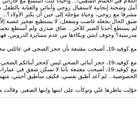
الكلام في الحمام الشعبي!... وأحيانا كنت أستمتع مع جارات
أمل وشحنة إيجابية لاستقبال زوجي وأبنائي والعناية بالطفل
مشرقا مع زوجي، وحياة مؤجلة إلى حين أن يكبر الأولاد؟... 
ضيق الحال يجعله غاضب ومنفعل، لا يستطيع تفجير غضبه إلاّ ع
لم يستطع أحدنا الصبر للآخر... ضاق صدري ولم أستطع تحمل 
مدرسية؟ وخوف ابنتي وبكاءها من عدم مسايرة الدروس، فهي مقب
مع كوفيد-19، أصبحت مقتنعة بأن حجر الصحي في عائلتي مختلف عن حجركم الصحي...
مع كوفيد-19، حجر أبنائي الصحي ليس كحجر أبنائكم الصحي، فهم لا يملكون حاسوب أو شاشة تلفاز ذكية أو هواتف ذكية...
مع كوفيد-19، أصبحت مقتنعة بأننا لا نسكن شقق 
الخصوصية... لم أعد أطيق نفسي، فكيف سأطيق أحبتي، مَنهم
حوّلت بناظرها عنّي وتوكأت على ابنتها وابنها الصغير، وقال