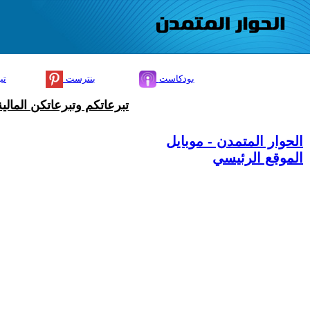
بودكاست
بنترست
تي
تبرعاتكم وتبرعاتكن المال
الحوار المتمدن - موبايل
الموقع الرئيسي