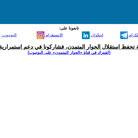
تابعونا على:
لكرام
لينكدإن
الانستغرام
اليوتيوب
ية تحفظ استقلال الحوار المتمدن، فشاركونا في دعم استمرارية 
[اشترك في قناة ‫«الحوار المتمدن» على اليوتيوب]