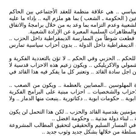
سي .. هي علاقة منظمة للعقد الأجتماعي بين الحاكم
( الحكومة ـ الشعب ) بما هو ملزم اليه .. بإداء ما عليه
بية وعدم التزامه بما وعد به من خلال برامجهُ والاتفاق
المظاهرات السلمية المعبرة عن الإرادة الشعبية.
 قطعت شوطاً من الممارسة الديمقراطية داخل الحزب ..
 الديمقراطية داخل الدولة .. بدون أحزاب سياسية تمارس
حكم .. الحزبي وفي الحكم .. لا تؤن بالتعددية الفكرية و
شمولي والاكريليكي .. ويكون زعيم هذه الاحزاب قدسية لا
 اجل سادة القائد .. وتعتبر كل ما يفكر فيه هذا القائد في
ة المهلوسين ..المصابين بالعظمة .. ويكون من الصعب ..
لاحزاب والشخصيات .. احزاب مبنية على البرامج الفكرية
 .. حكومات ابوية .. دكتاتورية ..ينبعث منها الدمار .. ولا
ؤمنين بقدسية القائد والحزب .. لكن هذا التحمل لن يكون
. لبناء دولة مدنية .. وحكومة افضل ..
لسير في المسار السليم والحقيقي لتحقيق المطالب المشروعة
 السلطة من خلالها بشكل جديد وثوب جديد ..