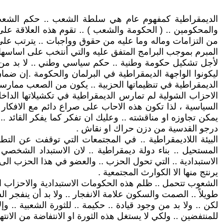
الديمقراطية كمفهوم عام هي سلطة الشعب .. حكم الشعب 
والمحكومين .. ( الحكومة والشعب ) .. تقوم هذه العلاقة على
من التزامات وماله وما عليه من حقوق وواجبات .. يترتب على 
المبرم بموجب البرامج المتفق عليه والتي أنتخب على اساسها .
لأجل تشكيل حكومة وطنية .. حكم سياسي وطني .. لا بد من 
ليكونوا الواجهة الديمقراطية في البرلمان والحكومة .إن ضم
الديمقراطية في تنظيماتها الحزبية .. يكون من الصعب ممارسة
الاحزاب الشولية لم تمارس الديمقراطية في تكشيلاتها الداخلي
السياسية ، لذا تكون هذه الاحاب على صراع دائم مع الافكار 
يمكن تجاوزه او مناقشته .. وعليك ان تفكر كما يفكر القائد ..
درجو القدسية من دزن حراك او نقاش .
البيئة اللاديمقراطية .. في المجتمعات التي توقفت عن الت
المستحيل .. بناء دولة ديمقراطية .. لان الاستبداد الشخص
الاستبدادية .. التي تحول الحزب .. والعضو في هذا الحزب الى مج
يرنتج منها الا الكوارث المجتمعية .
الشعوب تتحمل .. ظلم هذه الحكومات الاستبدادية والاحزاب ال
طويلاً .. الصمت والسكون علامة الانفجار .. ولا بد أن ينفجر 
لكن .. ولا بد من وجود قيادة .. حكيمة .. للثورة الشعبية .. 
للمنتفضين .. ولكي لا يستغل هذه الثورة او الانتفاضة من الان