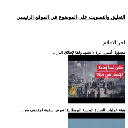
التعليق والتصويت على الموضوع في الموقع الرئيسي
اخر الافلام
.. مسؤول أممي: غزة لا تشهد وقفا لإطلاق النار
.. هيئة عمليات التجارة البحرية البريطانية: تعرض سفينة لمقذوف مج