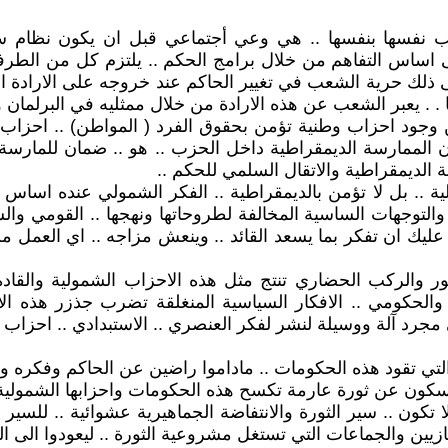
نفسها بنفسها .. هي وعي أجتماعي قبل ان يكون نظام سيا
 اساس التفاهم من خلال برامج الحكم .. يلتزم كل من الطرفين 
ذلك حرية الشعب في تغيير الحاكم عند خروجه على الارادة الشع
 . يعبر الشعب عن هذه الارادة من خلال ممثليه في البرلمان و
وجود احزاب وطنية تؤمن بحقوق الفرد ( المواطن) .. احزاب
ان الممارسة الديمقراطية داخل الحزب .. هو .. ضمان للمارسة
 الديمقراطية والاتقال السلمي للحكم ..
ة .. بل لا تؤمن بالديمقراطية .. الفكر الشمولي عنده اساس لل
والتوجهات الساسية المخالفة لطروحاتها ونهجها .. القومي وال
 عليك ان تفكر بما يسعد القائد .. وينعش مزاجه .. اي العمل من
طور والركب الحضاري تنتج مثل هذه الاحزاب الشمولية والقاد
ي والحكومي .. الافكار السياسية المنغلقة تضرب جذزر هذه ا
رد آلة ووسيلة لنشر لفكر العنصري .. الاستبدادي .. احزاب ابوية
تي تقود هذه الحكومات .. ماداموا راضين عن الحاكم وفكره وم
السكون عن ثورة عارمة تكسح هذه الحكومات واحزابها الشمولية .
وإلا تكون .. سير الثورة والانتفاضة الجماهيرية عشوائية .. ل
تهازيين والجماعات التي تستغل مشروعية الثورة .. ليعودوا الى