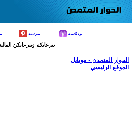
بودكاست
بنترست
تي
تبرعاتكم وتبرعاتكن المال
الحوار المتمدن - موبايل
الموقع الرئيسي