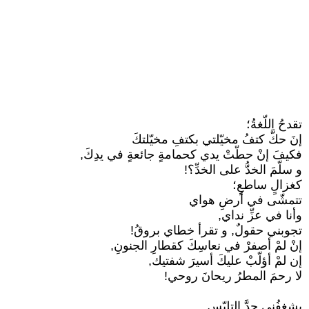
تقدحُ اللّغةُ؛
إنَ حكَّ كتفُ مخيّلتي بكتفِ مخيّلتكَ
فكيفَ إنْ حطّتْ يدي كحمامةٍ جائعةٍ في يدِكَ,
و سلّمَ الخدُّ على الخدِّ؟!
كغزالٍ ساطعٍ؛
تتمشّى في أرضِ هواي
وأنا في عزِّ نداي,
تجوبني حقولٌ, و تقرأ خطاي بروقُ!
إنْ لمْ أصفرْ في نعاسِكَ كقطارِ الجنونِ,
إن لمْ أؤلّبْ عليكَ أسيرَ شفتيك,
لا رحمَ المطرُ ريحانَ روحي!
يشغفُني حدَّ التلبّسِ..