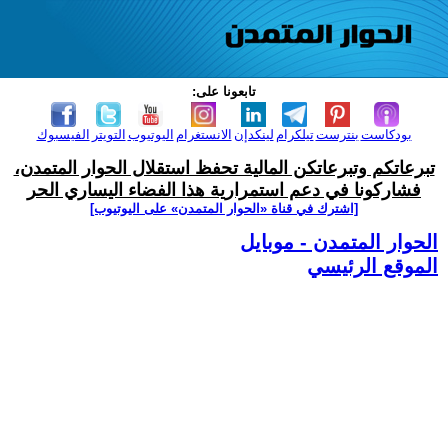
تابعونا على:
بودكاست
بنترست
تيلكرام
لينكدإن
الانستغرام
اليوتيوب
التويتر
الفيسبوك
تبرعاتكم وتبرعاتكن المالية تحفظ استقلال الحوار المتمدن،
فشاركونا في دعم استمرارية هذا الفضاء اليساري الحر
[اشترك في قناة ‫«الحوار المتمدن» على اليوتيوب]
الحوار المتمدن - موبايل
الموقع الرئيسي