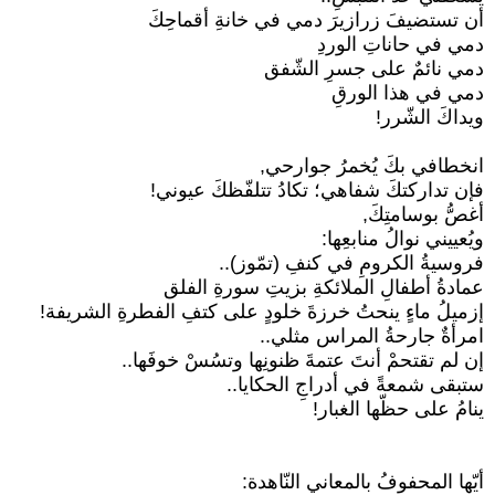
أن تستضيفَ زرازيرَ دمي في خانةِ أقماحِكَ
دمي في حاناتِ الوردِ
دمي نائمٌ على جسرِ الشّفق
دمي في هذا الورقِ
ويداكَ الشّرر!
انخطافي بكَ يُخمرُ جوارحي,
فإن تداركتكَ شفاهي؛ تكادُ تتلفّظكَ عيوني!
أغصُّ بوسامتِكَ,
ويُعييني نوالُ منابعِها:
فروسيةُ الكرومِ في كنفِ (تمّوز)..
عمادةُ أطفالِ الملائكةِ بزيتِ سورةِ الفلق
إزميلُ ماءٍ ينحتُ خرزةَ خلودٍ على كتفِ الفطرةِ الشريفة!
امرأةٌ جارحةُ المراس مثلي..
إن لم تقتحمْ أنتَ عتمةَ ظنونِها وتسُسْ خوفَها..
ستبقى شمعةً في أدراجِ الحكايا..
ينامُ على حظّها الغبار!
أيّها المحفوفُ بالمعاني النّاهدة: