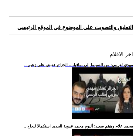
التعليق والتصويت على الموضوع في الموقع الرئيسي
اخر الافلام
.. مهدي لعريبي: من السينما إلى -مافيا-... الجزائر تقبض على زعيم
.. محمد علام وهيثم سعيد: ألبوم محمد عدوية الجديد استكمالا لنجاح