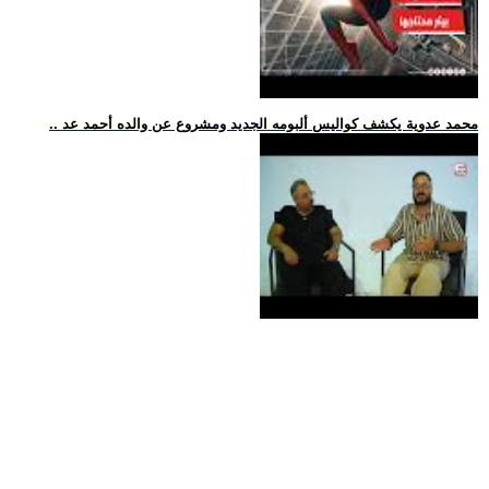
.. محمد عدوية يكشف كواليس ألبومه الجديد ومشروع عن والده أحمد عد