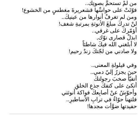
من لمْ تستحمَّ بصوتِك..
فوّتَتْ على حواسِّها قشعريرةَ مغطسٍ من الخشوع!
ومن لم تغرفْ أنوارها من عينيكَ..
لنْ تدركَ مبلغَ الأنوثةِ بمرتبةِ شغف!
أؤمّركَ على غرقي..
ابذلْ قصارى نوّك,
لا أبلغني الله فيكَ شاطئاً
ولا صادني من لجّتكَ زندٌ رحيم!
وفي قيلولةِ المعنى..
حينَ يجزرُ إليّ دمي..
أتفيّأ صخبَ رجولتكَ
أتكئ على كتفكَ جذعِ الخلقِ
وأحوّشُ عنْ أصابِعكَ فواكهَ أنوثتي
فلتهنأ حوّاءُ في ترابِ الأساطيرِ..
حفيدتها ضوَّأت مجدها!