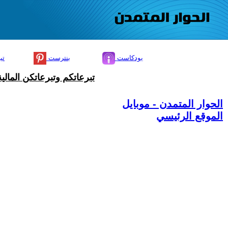
بودكاست
بنترست
تي
تبرعاتكم وتبرعاتكن المال
الحوار المتمدن - موبايل
الموقع الرئيسي