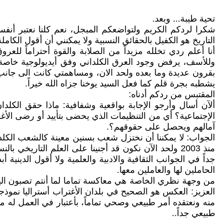
تحية طيبة... وبعد.
شكرا لردكم الكريم ولتواضعكم المبجل، نعم كلنا نعتبر أنفسنا 
التاريخ هو الكفيل بالحقائق النسبية ولا يمكنني أن أقول الكاملة
أنا أعلم ردي تخلله مزيداً من الصلابة والقوة أحتراماً للع
وللأسف، يرفض وجود العرق الكلداني وفق أيديولوجية خاصة تب
بقرون عديدة وما بعده ولحد الان، ومساهمتي كانت الى جانب ال
يشطبه بجرة قلم كما فعل السيد يوخنا جزاه الله خيراً.
المقتبس من ردكم أدناه:
الإجتماعية؟ أي من التنظيمات الذي يحضى بتأييد أو رضى الأغل
آمالهم ويحصل على حقوقهم؟.
الجواب: لا يمكننا أن نختزل شعب بسنين معينة كالشعب الكلدان
منذ 2003 ولحد الآن نكون قد أجنينا على العلم التاريخ
جداً في الجوانب الثقافية والادبية والعلمية ولا أقول الدينية
الحاملين لها والعاملين معها.
من وجهة نظري الخاصة هي معاكسة تماما لما أنتم تصبون اليه (
العزيز: العكس هو الصحيح في بلدان الأغتراب أستراليا نموذج
منه ونعتقده أمر طبيعي وصحي تماماً، بأعتبار في العمل له مم
طبيعي جداً..