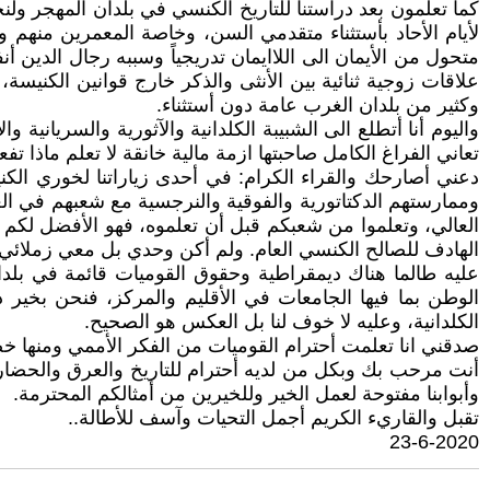
كما تعلمون بعد دراستنا للتاريخ الكنسي في بلدان المهجر ولنحصر
لأيام الأحاد بأستثناء متقدمي السن، وخاصة المعمرين منهم و
متحول من الأيمان الى اللاايمان تدريجياً وسببه رجال الدين
علاقات زوجية ثنائية بين الأنثى والذكر خارج قوانين الكنيسة
وكثير من بلدان الغرب عامة دون أستثناء.
واليوم أنا أتطلع الى الشبيبة الكلدانية والآثورية والسريانية
تعاني الفراغ الكامل صاحبتها ازمة مالية خانقة لا تعلم ماذا تفع
دعني أصارحك والقراء الكرام: في أحدى زياراتنا لخوري الك
وممارستهم الدكتاتورية والفوقية والنرجسية مع شعبهم في الغ
العالي، وتعلموا من شعبكم قبل أن تعلموه، فهو الأفضل لكم معنوي
الهادف للصالح الكنسي العام. ولم أكن وحدي بل معي زملائي من
عليه طالما هناك ديمقراطية وحقوق القوميات قائمة في بلدان
الوطن بما فيها الجامعات في الأقليم والمركز، فنحن بخير د
الكلدانية، وعليه لا خوف لنا بل العكس هو الصحيح.
صدقني انا تعلمت أحترام القوميات من الفكر الأممي ومنها خصوصيت
أنت مرحب بك وبكل من لديه أحترام للتاريخ والعرق والحضارة
وأبوابنا مفتوحة لعمل الخير وللخيرين من أمثالكم المحترمة.
تقبل والقاريء الكريم أجمل التحيات وآسف للأطالة..
23-6-2020