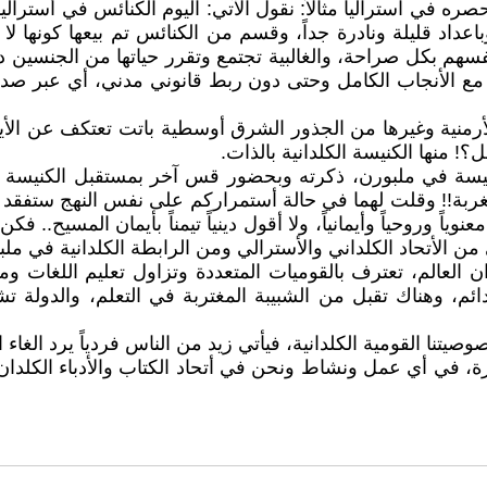
ه في استراليا مثالاً: نقول الآتي: اليوم الكنائس في أستراليا ل
باعداد قليلة ونادرة جداً، وقسم من الكنائس تم بيعها كونها 
 أنفسهم بكل صراحة، والغالبية تجتمع وتقرر حياتها من الجنسي
، مع الأنجاب الكامل وحتى دون ربط قانوني مدني، أي عبر صداق
 والأرمنية وغيرها من الجذور الشرق أوسطية باتت تعتكف عن الأي
ل؟! منها الكنيسة الكلدانية بالذات.
نيسة في ملبورن، ذكرته وبحضور قس آخر بمستقبل الكنيسة ال
ربة!! وقلت لهما في حالة أستمراركم على نفس النهج ستفقد الك
اً وروحياً وأيمانياً، ولا أقول دينياً تيمناً بأيمان المسيح.. 
 الأتحاد الكلداني والأسترالي ومن الرابطة الكلدانية في ملب
 العالم، تعترف بالقوميات المتعددة وتزاول تعليم اللغات و
ائم، وهناك تقبل من الشبيبة المغتربة في التعلم، والدولة ت
نا القومية الكلدانية، فيأتي زيد من الناس فردياً يرد الغاء الآ
، في أي عمل ونشاط ونحن في أتحاد الكتاب والأدباء الكلدان 