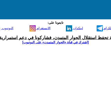
تابعونا على:
لكرام
لينكدإن
الانستغرام
اليوتيوب
ية تحفظ استقلال الحوار المتمدن، فشاركونا في دعم استمرارية 
[اشترك في قناة ‫«الحوار المتمدن» على اليوتيوب]