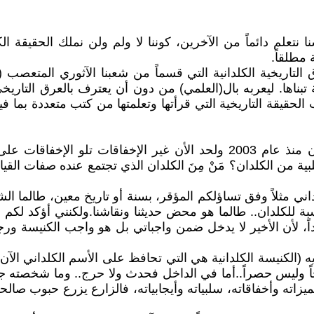
نتعلم دائماً من الآخرين، كوننا لا ولم ولن نملك الحقيقة الك
 مطلقاً.
روق التاريخية الكلدانية التي قسماً من شعبنا الآثوري المتع
ناها. ليعربه بال(العلمي) من دون أن يعترف بالعرق التاريخي
حقيقة التاريخية التي قرأتها وتعلمتها من كتب متعددة بما فيه
ألآن أسال وأرجو الإجابة بواقعية وشفافية: ماذا حقق الكلدان منذ عام 2003 ول
بية من الكلدان؟ مَنْ مِنَ الكلدان الذي تجتمع عنده صفات ال
ي مثلاً وفق تساؤلكم المؤقر، بسنة أو تاريخ معين، طالما الش
ي بالنسبة للكلدان.. طالما هو محض حديثنا ونقاشنا.ولكنني أؤكد ل
 أبداً، لأن الأخير لا يدخل ضمن واجباتي بل هو واجب الكنيسة ور
الكنيسة الكلدانية هي التي تحافظ على الأسم الكلداني الآن وم
اً وليس حصراً..أما في الداخل فحدث ولا حرج.. وما شخصته جنا
يزاته وأخفاقاته، سلبياته وأيجابياته، فالزارع يزرع حبوب صا