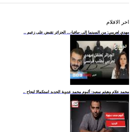
اخر الافلام
.. مهدي لعريبي: من السينما إلى -مافيا-... الجزائر تقبض على زعيم
.. محمد علام وهيثم سعيد: ألبوم محمد عدوية الجديد استكمالا لنجاح