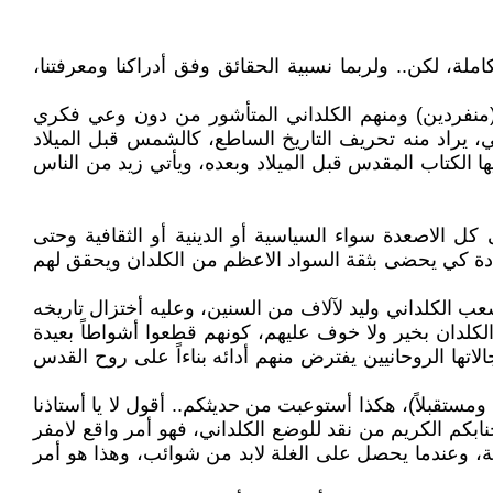
املة، لكن.. ولربما نسبية الحقائق وفق أدراكنا ومعرفتنا،
صب (منفردين) ومنهم الكلداني المتأشور من دون وعي فكري
، يراد منه تحريف التاريخ الساطع، كالشمس قبل الميلاد
ا الكتاب المقدس قبل الميلاد وبعده، ويأتي زيد من الناس
حد الأن غير الإخفاقات تلو الإخفاقات على كل الاصعدة سواء السياسية أو الدينية أو الثقافية وحتى
قيادة كي يحضى بثقة السواد الاعظم من الكلدان ويحقق لهم
عب الكلداني وليد لآلاف من السنين، وعليه أختزال تاريخه
كم الكلدان بخير ولا خوف عليهم، كونهم قطعوا أشواطاً بعيدة
جالاتها الروحانيين يفترض منهم أدائه بناءاً على روح القدس
ستقبلاً)، هكذا أستوعبت من حديثكم.. أقول لا يا أستاذنا
بكم الكريم من نقد للوضع الكلداني، فهو أمر واقع لامفر
لحة، وعندما يحصل على الغلة لابد من شوائب، وهذا هو أمر