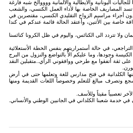
لجاليات اليونانية والأيطالية والألمانية ووووالخ شبه فارغة
لا تسد المصاريف الخاصة بها لأداء العمل الكنسي، والشعب
ن دون أجراء مراسيم الزواج التقليدي الكنسي، مقتصرين في
ة خاصة بين الأثنين، وأعتقد الحالة قائمة عندكم في كندا
مان ولا تتردد الى الكنائس، واليوم في ظل الكرونا كنائسنا
تراجعي، في حالة أستمراريتهم بنفس الخطة الأستعلائية
نيسة وجودها، وما عليكم الاّ بالتواضع والنزول من البرج
فكن على ثقة أتفقوا مع طرحي ووافقوني الرأي..متقبلين النقد
ورن.
منها الكلدانية في فتح مدارس للغة وتعلمها حتى في أرض
شجع وتصرف مبالغ للتعلم وخصوصاً اللغات القديمة ومنها
خر تعصبياً مقيتاً وللأسف.
في خدمة شعبنا الكلداني في الجانبين الوطني والأنساني.