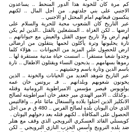
كم مرة كان للخونة هذا الدور المنحط .. يساعدون
الاجنبي على بني جلدتهم.. من أجل المال .. لكنهم
ينكسون قبعاتهم امام المحتل او الاجنبي ..
عبر التاريخ كان الشعوب محبة للحرية والسلام على
ارضها .. لكن الغزاة .. المنشغلين بالقتل ..الذين لم يكن
لهم ارض ولا تاريخ سوى القتل والعيش مع حيواناتهم ..
تارة يحلبونها وترة يأكلون لحمها ينتقلون من ارضالى
ارض للحصول على المزيد من الحيوانات ... هؤلاء كلما
وجدوا شعباً مستقراً .. اسست حياة مدنية مستقرة لها ..
رموها بسهامهم .. يذبحون النساء ويقتلون الاطفال .. تارة
باسم الدين وتارة باسم وحشيتهم ..
عبر التاريخ شوهد العديد من الخيانات والخونة .. الذين
يخونون شعوبهم وبلدانهم .. فـ بروتس خان عمه
يولويوس قيصر مؤسس الامبراطوية الرومانية وقتله
..وكذلك .. الامير الهندي مير جعفر خان امبراطويته لصالح
الانكليز الذين احتلوا بلاده والسنغال مائتا عام .. وافالتيس
الذي خان اليونان بلده لصالح الفرس .. 480 ق م من اجل
الحصول على المكافأة .. لكنهم قتله بعد دخولهم اليونان .
كويسنلي القائد العسكري النرويجي الذي وقف مع هتلر
ضد بلده النرويج وأسس الحزب النازي النرويجي .. لكن