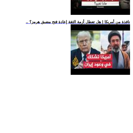
.. نافذة من أمريكا | هل تعطل أزمة الثقة إعادة فتح مضيق هرمز؟