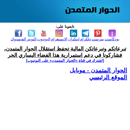
تابعونا على:
بودكاست
بنترست
تيلكرام
لينكدإن
الانستغرام
اليوتيوب
التويتر
الفيسبوك
تبرعاتكم وتبرعاتكن المالية تحفظ استقلال الحوار المتمدن،
فشاركونا في دعم استمرارية هذا الفضاء اليساري الحر
[اشترك في قناة ‫«الحوار المتمدن» على اليوتيوب]
الحوار المتمدن - موبايل
الموقع الرئيسي