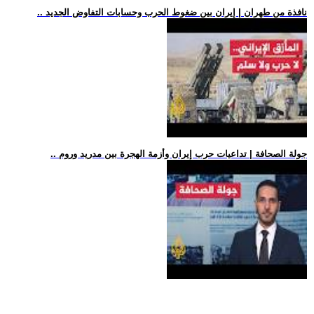
.. نافذة من طهران | إيران بين ضغوط الحرب وحسابات التفاوض الجديد
.. جولة الصحافة | تداعيات حرب إيران وأزمة الهجرة بين مدريد وروم