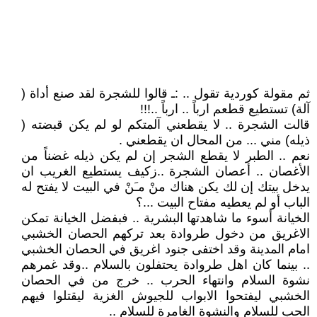
ثم مقولة كوردية تقول .. :ـ قالوا للشجرة لقد صنع أداة (
آلة) تستطيع قطعم ارباً .. ارباً ..!!!
قالت الشجرة .. لا يقطعني آلمتكم لو لم يكن قبضته (
ذيله) مني ... من المحال ان يقطعني .
نعم .. الطبر لا يقطع الشجر إن لم يكن ذيله غضناً من
الأغصان .. أعصان الشجرة ..زكيف يستطيع الغريب ان
يدخل بيتك إن لك يكن هناك منْ مـَنْ في البيت لا يفتح له
الباب أو لم يعطيه مفتاح البيت ...؟
الخيانة أسوء ما شاهدتها البشرية .. فبفضل الخيانة تمكن
الاغريق من دخول طروادة بعد تركهم الحصان الخشبي
امام المدينة وقد اختفى جنود اغريق في الحصان الخشبي
.. بينما كان اهل طروادة يحتفلون بالسلام ..وقد غمرهم
نشوة السلام وانتهاء الحرب .. خرج من في الحصان
الخشبي ليفتحوا الابواب للجيوش الغزية ليقتلوا فيهم
الحب للسلام والنشوة الغامرة للسلام ..