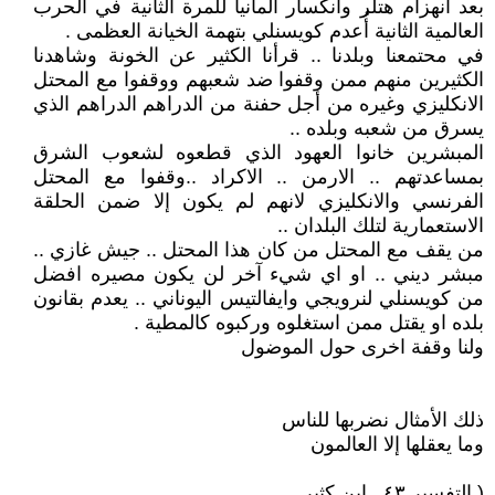
بعد انهزام هتلر وانكسار المانيا للمرة الثانية في الحرب
العالمية الثانية أُعدم كويسنلي بتهمة الخيانة العظمى .
في محتمعنا وبلدنا .. قرأنا الكثير عن الخونة وشاهدنا
الكثيرين منهم ممن وقفوا ضد شعبهم ووقفوا مع المحتل
الانكليزي وغيره من أجل حفنة من الدراهم الدراهم الذي
يسرق من شعبه وبلده ..
المبشرين خانوا العهود الذي قطعوه لشعوب الشرق
بمساعدتهم .. الارمن .. الاكراد ..وقفوا مع المحتل
الفرنسي والانكليزي لانهم لم يكون إلا ضمن الحلقة
الاستعمارية لتلك البلدان ..
من يقف مع المحتل من كان هذا المحتل .. جيش غازي ..
مبشر ديني .. او اي شيء آخر لن يكون مصيره افضل
من كويسنلي لنرويجي وايفالتيس اليوناني .. يعدم بقانون
بلده او يقتل ممن استغلوه وركبوه كالمطية .
ولنا وقفة اخرى حول الموضول
ذلك الأمثال نضربها للناس
وما يعقلها إلا العالمون
( التفسير ٤٣ ـ ابن كثير