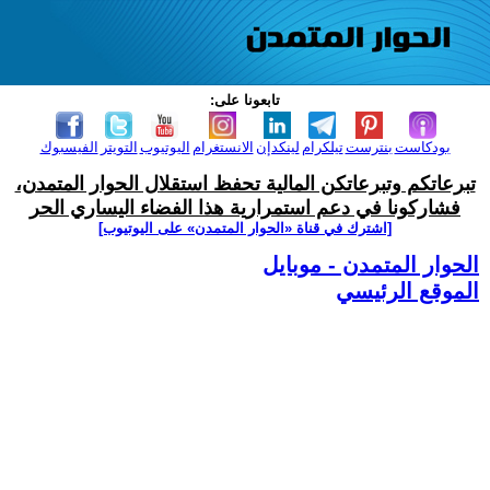
تابعونا على:
بودكاست
بنترست
تيلكرام
لينكدإن
الانستغرام
اليوتيوب
التويتر
الفيسبوك
تبرعاتكم وتبرعاتكن المالية تحفظ استقلال الحوار المتمدن،
فشاركونا في دعم استمرارية هذا الفضاء اليساري الحر
[اشترك في قناة ‫«الحوار المتمدن» على اليوتيوب]
الحوار المتمدن - موبايل
الموقع الرئيسي