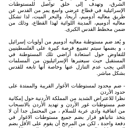
الشرق، وتهدف إلى خلق تواصل للمستوطنات
الإسرائيلية في قطاع عرضي واسع يمر من القدس عن
طريق معاليه أدوميم، أريحا، والبحر الميت، لذا تشكل
معاليه أدوميم، المدينة اللوائية لهذا القطاع، وذلك من
ضمن مخطط القدس الكبرى.
و يُعد ضم مستوطنة معاليه أدوميم من أولويات إسرائيل
، و بضمها سيتم تضييع فرصة كبيرة على الفلسطينيين
للتفاوض حول استعادة أراضي تلك المستوطنة في
المستقبل حيث سيعتبرها الإسرائيليون من المسلمات
التي يجب عدم التنازل عنها وخاصة أنها تابعه للقدس
بشكل مباشر.
- ضم محدود لمستوطنات الأغوار القريبة والممتدة على
حدود الأردن
نظرا للاعتراض الشديد من المملكة الأردنية حول إمكانية
ضم مستوطنات غور الأردن و تهديد الأردن بالانسحاب
من اتفاقية وادي عربة للسلام ، من المحتمل جدا أن لا
يتخذ نتانياهو قرار بضم جميع مستوطنات الاغوار في
دفعة واحدة ، لكن من المرجح أن يقوم على الأقل بضم