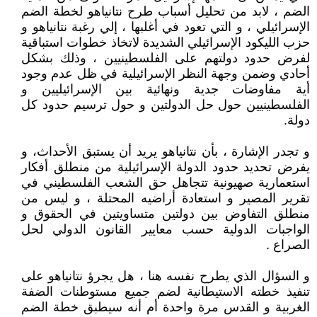
الضم ، لابد من تحليل أسباب طرح نتانياهو لخطة الضم
الإسرائيلي ، و التي تعود في أغلبها ، إلي رغبة نتانياهو و
حزب الليكود الإسرائيلي الشديدة لاتخاذ خطوات استباقية
لفرض حدود دولتهم على الفلسطينيين ، وذلك بشكل
أحادي وضمن وجهة النظر الإسرائيلية في ظل عدم وجود
أية مفاوضات جدية ونهائية بين الإسرائيليين و
الفلسطينيين حول حل الدولتين و حول ترسيم حدود كل
دولة.
و تجدر الإشارة ، بأن نتانياهو يريد أن يستبق الأحداث، و
يفرض تحديد حدود الدولة الإسرائيلية من منطلق أفكار
استعمارية صهيونية تتجاهل حق الشعب الفلسطيني في
تقرير المصير و استعادة أراضيه المحتلة ، و ليس من
منطلق التفاوض بين دولتين متساويتين في الحقوق و
الواجبات الدولية حسب معايير القانون الدولي لحل
الصراع .
و السؤال الذي يطرح نفسه هنا ، هل يجرؤ نتانياهو على
تنفيذ خطته الاستيطانية لضم جميع مستوطنات الضفة
الغربية و القدس مرة واحدة أم أنه سيطبق خطة الضم