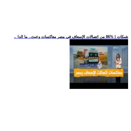
.. شبكات | %86 من اتصالات الإسعاف في مصر معاكسات وعبث.. ما الدا