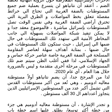
الأحزاب الإسرائيلية المعارضة حول الرؤية النهائية لخطة
الضم ، أعتقد أن نتانياهو لن يتسرع بعملية ضم جميع
المستوطنات بالضفة الغربية التي تحتاج الي خرائط
مفصلة تتعلق بخط المواصلات و الطرق البرية التي
تخترق أراضي الضفة الغربية وفي نفس الوقت تصل
المستوطنات بإسرائيل مباشرة ، فالموضوع معقد جدا و
لا يمكن تنفيذ شبكة المواصلات بسهولة الي جانب
المخاطر الأمنية التي ستهدد تلك المستوطنات في حال
ضمها الي إسرائيل ، حيث ستكون تلك المستوطنات في
حال ضمها ، بمثابة أهداف سهلة لعناصر المقاومة
المسلحة في الضفة الغربية خاصة عناصر حركة حماس و
الجهاد الإسلامي، لذا ففي أغلب الظن سيتم ضم تلك
المستوطنات في مرحلة أخرى متقدمة و ليس بالضرورة
خلال هذا العام ، أي عام 2020.
لذا من المرجح جدا، أن يضم نتانياهو أولاً مستوطنة
معاليه ادوميم ، وهي تُعد من أكبر مستوطنات القدس
التي تشمل أكبر عدد من المستوطنين الإسرائيليين الذين
يتجاوز أعدداهم ال 30 ألف مستوطن .
و تجدر الإشارة ، أن مستوطنة معاليه أدوميم هي جزء
من خطة أكثر توسعا، يطلق عليها اسم خطة باب