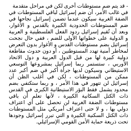
- قد يتم ضم مستوطنات أخرى لكن في مراحل متقدمة
في غالب الأمر، أن ضم إسرائيل لباقي المستوطنات في
الضفة الغربية سيكون عندما تضمن إسرائيل نجاحها في
ضم المستوطنات الحدودية الكبيرة بالقدس و الأغوار،
وبعد أن تُقيم إسرائيل ردود الفعل الفلسطينية و العربية
و الدولية على خطواتها الأولى للضم ، ففي حال نجحت
إسرائيل بضم مستوطنات القدس و الأغوار بدون التعرض
لمخاطر أمنية تهدد المستوطنين ، أو دون حدوث مقاطعة
دولية كبيرة لها من قبل الدول العربية و دول الاتحاد
الأوربي ، ستستمر ربما إسرائيل بمشروعها التوسعي
الاستيطاني وسيكون لديها جرأة أكبر في ضم أكبر عدد
ممكن من المستوطنات ، لكن في أغلب الظن أن
إسرائيل لن تتهور في هذا الأمر ، و ربما ستكتفي بضم
محدود يشمل فقط البؤر الاستيطانية الكبرى في القدس
ذات الكتل السكانية الكبيرة ، لأنها تعلم أن باقي
مستوطنات الضفة الغربية لن تحصل على أي اعتراف
دولي بها ، و لا حتى اعتراف أمريكي مثل المستوطنات
ذات الكتل السكنية الكبيرة و التي تبرر إسرائيل وجودها
تحت ذريعة حماية الأمن القومي الإسرائيلي.