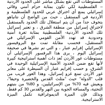
المستوطنات التي تقع بشكل مباشر على الحدود الأردنية
– الفلسطينية لكي تكون بمثابة حزام أمني وقائي
إسرائيلي يمنع أي اختراق عربي للحدود الفلسطينية و
الأردنية في المستقبل ، حيث من الواضح أن نتانياهو
يتخوف جدا من أن يتم استغلال تلك الحدود بالمستقبل
لاختراق إسرائيل من منطقة الشرق ، و تعتبر إسرائيل
تلك الحدود الأردنية- الفلسطينية بمثابة ثغرة أمنية
وحدودية قد تهدد الأمن القومي الإسرائيلي في
المستقبل، فحسب مقابلة تمت مع البروفيسور
الإسرائيلي إفرايم عنبار ، و التي تم نشرها في صحيفة
إسرائيل اليوم ، يرى هذا البرفسور الإسرائيلي أن
مستوطنات غور الأردن تُعد ذات أهمية استراتيجية كبيرة
لأنها تقع ضمن الحدود الأمنية الإسرائيلية الوحيدة في
الشرق، و حسب إفرايم عنبار أن السيطرة على معابر
غور الأردن تمنع غزو إسرائيل، وهذا الغور قريب من
قلب "الدولة" حيث "مثلث القدس والخضيرة وحيفا"،
ويعيش فيه 70% من الإسرائيليين، و 80% من بنيتهم
التحتية، والمسافة الجوية بين النهر والقدس 30 كم فقط،
وبذلك فإن الميزة الديموغرافية تكمل الميزة
الاستراتيجية.