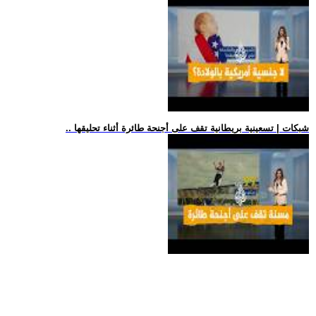
.. شبكات | تسعينية بريطانية تقف على أجنحة طائرة أثناء تحليقها