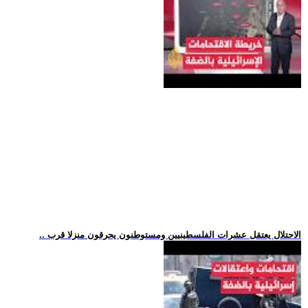
.. الاحتلال يعتقل عشرات الفلسطينيين ومستوطنون يحرقون منزلا قرب