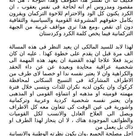
فكيف لنا ان نفسر هذا الموقف وهذا التوجه ، هل انه
مقصود ومدروس ام انه لحاجة فى نفس يعقوب ، ان
الكرد يكنون كل الود والاحترام للاخوة التركمان ويقرون
بكامل حقوقهم المشروعة القومية والسياسية والثقافية
دون اى نقص ،ومع هذا نرى مواقف غريبة من الجبهة
التركمانية فيما يخص كلمة الكرد وكردستان
لهذا لابد للسيد المالكى ان يعيد النظر فى هذه المسالة
الف مرة قبل ان يقدم على خطوة كهذا . عليه ان كان
يريد فعلا علاجا لهذه القضية ان يعهد هذه المهمة الى
شخصية عراقية محايدة وبعيدة عن عن داء الحقد
والكراهية وان لا يعتبر نفسه ندا او خصما لاى طرف من
الاطراف المشاركة فى النسيج السكانى لمحافظة
كركوك وان يكون لديه نكران للذات وينسى خلال فترة
مهمته قوميته او مذهبه او انتماؤه القومى او المذهبى
وان يعتبر نفسه شخصية كردية وعربية وتركمانية
واشورية فى عين الوقت كى تتعاون معه كل الاطراف
ويصل الى العلاج العادل والانسب لكل القوميات
والطوائف الموجودة هناك ، لا ان ينحاز لهذا الطرف او
ذاك بل يعمل من
اجل مصلحة الجميع ،وان يكون نظرته الوطنية والانسانية