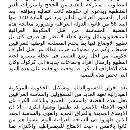
المطلوب . متذرعة بالعديد من الحجج والمبررات الغير
المنطقية وبدعوى ان حكومته كانت انتقالية ومؤقتة ، بعد
اقرار الدستور العراقى الدائم ورد فى المادة 140 منها
البند 58 من قانون الدولة العراقية وضرورة معالجة هذه
القضية الحساسة من قبل الحكومة العراقية
المنتخبةوبوسائل وصيغ عادلة لا تضر اى طرف كان بل
تطبيع الاوضاع فيها بما يخدم المصلحة الوطنية للعراقيين
جميعا ، وكم من محاولات جرت انذاك من قبل اطراف
حكومية من اجل وضع العصى فى عجلة ميسرة لجنة
التطبيع وارسال افراد وجماعات جديدة الى كركوك وكان
هذه الاطراف لم تكن قد وقعت ووافقت على هذه البنود
التى تخص هذه القضية
بعد اقرار الدستورالدائم وتشكيل الحكومة المركزية
الفيدرالية تعهد العديد من المسؤولين والساسة العراقيين
بحل هذه القضية واستبشر الجميع وبالذات الكرد بان
اخوة الاعداء بالامس قد ظلموا وغبنوا الكرد ، الا ان
الاوضاع الجديدة والعراق الجديد والقوى والساسة الجدد
الذين ظهروا فى الساحة العراقية اليوم ليسوا هم من
كانوا بالامس ، حيث الانفتاح للديمقراطية والالتزام بمبأ