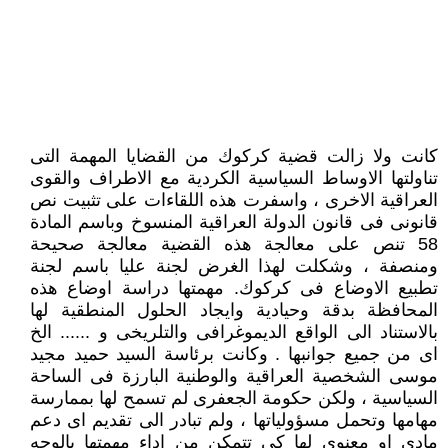
كانت ولا زالت قضية كركوك من القضايا المهمة التى
تناولتها الاوساط السياسية الكردية مع الاطراف والقوى
العراقية الاخرى ، واسفرت هذه اللقاءات على تثبيت نص
قانونى فى قانون الدولة العراقية المنسوخ وباسم المادة
58 تنص على معالجة هذه القضية معالجة صحيحة
ومنصفة ، وشكلت لهذا الغرض لجنة عليا باسم لجنة
تطبيع الاوضاع فى كركوك. مهمتها دراسة اوضاع هذه
المحافظة بدقة وحيادية وايجاد الحلول المنطقية لها
بالاستناد الى الواقع الديموغرافى والتلريخى و ...... الخ
اى من جميع جوانبها . وكانت برئاسة السيد حميد مجيد
موسى الشخصية العراقية والوطنية البارزة فى الساحة
السياسية ، ولكن حكومة الجعفرى لم تسمح لها بممارسة
مهامها وتحمل مسؤولياتها ، ولم تبادر الى تقديم اى دعم
مادى او معنوى لها كى تتمكن من اداء مهمتها بالوجه