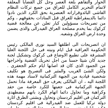
الحوار والتفاهم بلغة العصر وحل كل القضايا المعلقة
لاتمام التحرير الكامل للعراق من جميع تركات النظام
الفاشى البائدوقراراته العنصرية بحق الكرد الذين نادوا
دائما بالديمقراطية للعراق قبل المنادات بحقوقهم ، وكم
من تصريحات مسؤولين كبار تعلن عن معالجة قضية
كركوك بما يخدم مصلحة العراق الفيدرالى والذى يضمن
وحدة ارض العراق وشعبه.
ان اتصريحات الى اطلقها السيد نورى المالكى رئيس
الحكومة العراقية قبل ايام ونيته فى حل اللجنة العليا
المشرفة على تطبيع الاوضاع فى كركوك وتشكيل لجنة
جديد كان شيئا حسنا من اجل تحريك القضية واخراجها
من الجمود الذى كان قد اصابها ايام حكم الجعفرى .
ولكن الشئ الغريب والمثير فى التصريح هو تكليف
شخصية قيادية من الجبهة التركمانية لاسناد مهمة هذه
اللجنة اليه ، ان المالكى يعرف حق المعرفة ماذا تحمل
الجبهة التركمانية فى جعبتها للكرد خاصة من حقد
وكراهية وما تحاول دائما اتهام الكرد بانهم مضطهدى
التركمان فى اقليم كردستان وتحاول وبشتى الطرق اثارة
دولة تركيا للعمل ضد الفيدرالية فى اقليم كردستان