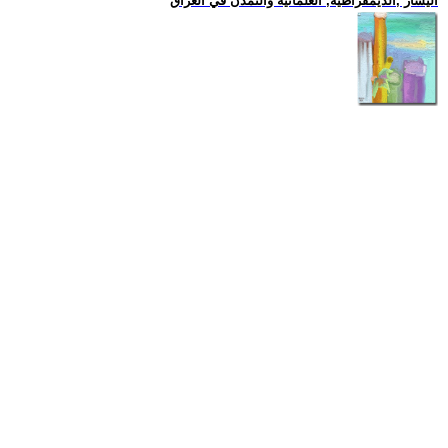
اليسار ,الديمقراطية, العلمانية والتمدن في العراق