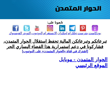
تابعونا على:
بودكاست
بنترست
تيلكرام
لينكدإن
الانستغرام
اليوتيوب
التويتر
الفيسبوك
تبرعاتكم وتبرعاتكن المالية تحفظ استقلال الحوار المتمدن،
فشاركونا في دعم استمرارية هذا الفضاء اليساري الحر
[اشترك في قناة ‫«الحوار المتمدن» على اليوتيوب]
الحوار المتمدن - موبايل
الموقع الرئيسي