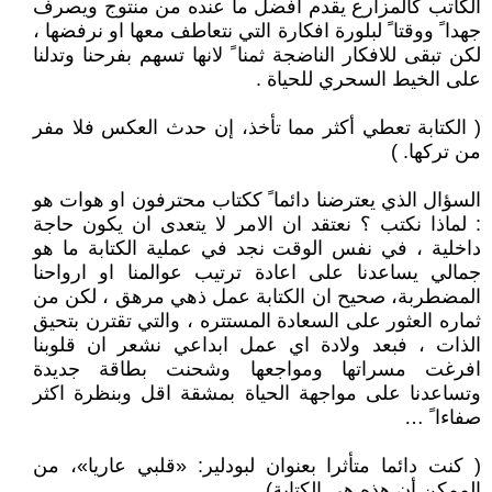
الكاتب كالمزارع يقدم افضل ما عنده من منتوج ويصرف
جهدا ً ووقتا ً لبلورة افكارة التي نتعاطف معها او نرفضها ،
لكن تبقى للافكار الناضجة ثمنا ً لانها تسهم بفرحنا وتدلنا
على الخيط السحري للحياة .
( الكتابة تعطي أكثر مما تأخذ، إن حدث العكس فلا مفر
من تركها. )
السؤال الذي يعترضنا دائما ً ككتاب محترفون او هوات هو
: لماذا نكتب ؟ نعتقد ان الامر لا يتعدى ان يكون حاجة
داخلية ، في نفس الوقت نجد في عملية الكتابة ما هو
جمالي يساعدنا على اعادة ترتيب عوالمنا او ارواحنا
المضطربة، صحيح ان الكتابة عمل ذهي مرهق ، لكن من
ثماره العثور على السعادة المستتره ، والتي تقترن بتحيق
الذات ، فبعد ولادة اي عمل ابداعي نشعر ان قلوبنا
افرغت مسراتها ومواجعها وشحنت بطاقة جديدة
وتساعدنا على مواجهة الحياة بمشقة اقل وبنظرة اكثر
صفاءا ً …
( كنت دائما متأثرا بعنوان لبودلير: «قلبي عاريا»، من
الممكن أن هذه هي الكتابة)