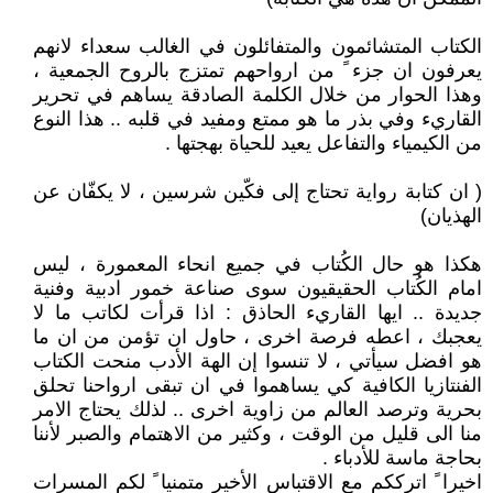
الكتاب المتشائمون والمتفائلون في الغالب سعداء لانهم
يعرفون ان جزء ً من ارواحهم تمتزج بالروح الجمعية ،
وهذا الحوار من خلال الكلمة الصادقة يساهم في تحرير
القاريء وفي بذر ما هو ممتع ومفيد في قلبه .. هذا النوع
من الكيمياء والتفاعل يعيد للحياة بهجتها .
( ان كتابة رواية تحتاج إلى فكّين شرسين ، لا يكفّان عن
الهذيان)
هكذا هو حال الكُتاب في جميع انحاء المعمورة ، ليس
امام الكُتاب الحقيقيون سوى صناعة خمور ادبية وفنية
جديدة .. ايها القاريء الحاذق : اذا قرأت لكاتب ما لا
يعجبك ، اعطه فرصة اخرى ، حاول ان تؤمن من ان ما
هو افضل سيأتي ، لا تنسوا إن الهة الأدب منحت الكتاب
الفنتازيا الكافية كي يساهموا في ان تبقى ارواحنا تحلق
بحرية وترصد العالم من زاوية اخرى .. لذلك يحتاج الامر
منا الى قليل من الوقت ، وكثير من الاهتمام والصبر لأننا
بحاجة ماسة للأدباء .
اخيرا ً اترككم مع الاقتباس الأخير متمنيا ً لكم المسرات