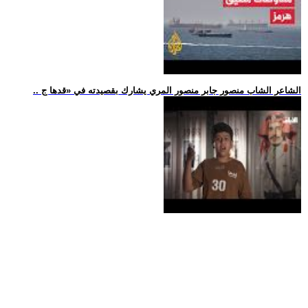
.. الشاعر الشاب منصور جابر منصور المري يشارك بقصيدته في «قدها ج