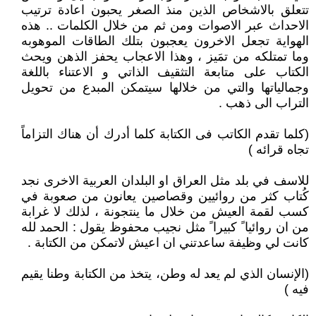
تتعلق بالاشخاص الذين منذ الصغر يحبون اعادة ترتيب
الاحداث عبر الاصوات ومن ثم من خلال الكلمات .. هذه
الهواية تجعل الاخرون يعجبون بتلك الطاقات الموهوبه
وما تمتلكه من تمَيز ، وهذا الاعجاب يحفز الذهن ويحث
الكتاب على متابعة التثقيف الذاتي و الاعتناء باللغة
وجمالياتها والتي من خلالها سيتمكن المبدع من تحويل
التراب الى ذهب .
(كلما تقدم الكاتب فى الكتابة كلما أدرك أن هناك التزاماً
تجاه قرائه )
للاسف في بلد مثل العراق او البلدان العربية الاخرى نجد
كُتاب كثر من روائيين وقصاصين يعانون من صعوبة في
كسب لقمة العيش من خلال ما ينتجونة ، لذلك لا غرابة
من ان روائيا ً كبيرا ً مثل نجيب محفوظ يقول : الحمد لله
كانت لي وظيفة ساعدتني ان اعيش لاتمكن من الكتابة .
(الإنسان الذي لم يعد له وطن، يتخذ من الكتابة وطنا يقيم
فيه )