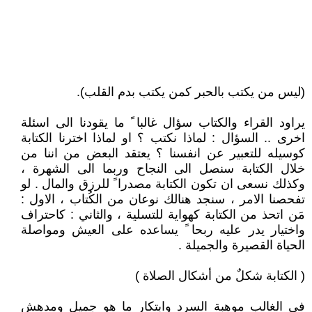
(ليس من يكتب بالحبر كمن يكتب بدم القلب).
يراود القراء والكتاب سؤال غالبا ً ما يقودنا الى اسئلة
اخرى .. السؤال : لماذا نكتب ؟ او لماذا اخترنا الكتابة
كوسيله للتعبير عن انفسنا ؟ يعتقد البعض من اننا من
خلال الكتابة سنصل الى النجاح وربما الى الشهرة ،
وكذلك نسعى ان تكون الكتابة مصدرا ً للرزق والمال . لو
تفحصنا الامر ، سنجد هنالك نوعان من الكُتاب ، الاول :
مَن اتحذ من الكتابة كهواية للتسلية ، والثاني : كاحتراف
واختيار يدر عليه ربحا ً يساعده على العيش ومواصلة
الحياة القصيرة والجميلة .
( الكتابة شكلٌ من أشكال الصلاة )
في الغالب موهبة السرد وابتكار ما هو جميل ومدهش