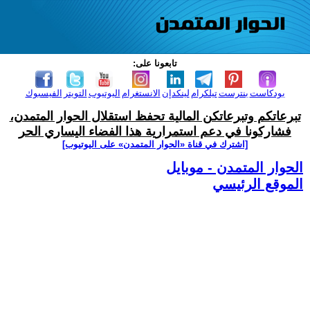
تابعونا على:
بودكاست
بنترست
تيلكرام
لينكدإن
الانستغرام
اليوتيوب
التويتر
الفيسبوك
تبرعاتكم وتبرعاتكن المالية تحفظ استقلال الحوار المتمدن،
فشاركونا في دعم استمرارية هذا الفضاء اليساري الحر
[اشترك في قناة ‫«الحوار المتمدن» على اليوتيوب]
الحوار المتمدن - موبايل
الموقع الرئيسي