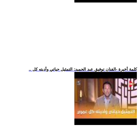
.. كلمة أخيرة -الفنان توفيق عبد الحميد: التمثيل حياتي وأديته كل