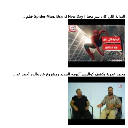
.. فيلم Spider-Man: Brand New Day | البداية اللي كان بيتر محتا
.. محمد عدوية يكشف كواليس ألبومه الجديد ومشروع عن والده أحمد عد