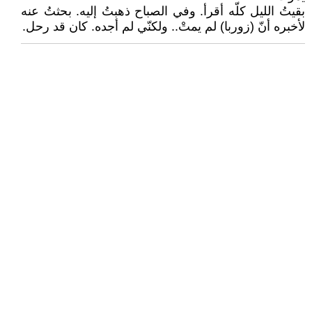
بقيتُ الليل كلّه أقرأ. وفي الصباح ذهبتُ إليه. بحثتُ عنه
لأخبره أنّ (زوربا) لم يمتْ.. ولكنّي لم أجده. كان قد رحل.