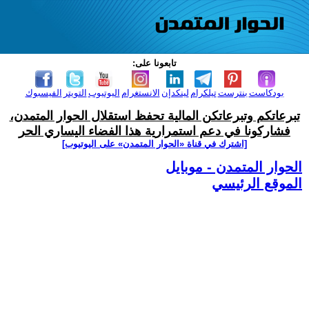
تابعونا على:
بودكاست
بنترست
تيلكرام
لينكدإن
الانستغرام
اليوتيوب
التويتر
الفيسبوك
تبرعاتكم وتبرعاتكن المالية تحفظ استقلال الحوار المتمدن،
فشاركونا في دعم استمرارية هذا الفضاء اليساري الحر
[اشترك في قناة ‫«الحوار المتمدن» على اليوتيوب]
الحوار المتمدن - موبايل
الموقع الرئيسي