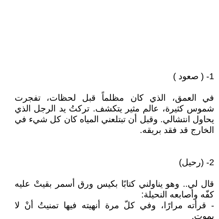
1- ( صعود )
في العمق، الذي كان مظلماً قبل لحظات، تفجرت
شموس كثيرة، عالم مثير يتكشف. تركتُ يد الرجل الذي
يحاول انتشالي. وقبل أن تبتلعني المياه كان كل شيء في
الخارج قد فقد بريقه.
2- (رحيل)
قال لي.. وهو يناولني كتابًا بكيس ورق أسمر بقيتْ عليه
كفّه وأصابعه النحيلة:
- قرأته مرارًا، وفي كلّ مرة أنهيته فيها تمنيتُ أنْ لا
يموت.