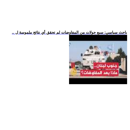
.. باحث سياسي: سبع جولات من المفاوضات لم تحقق أي نتائج ملموسة ل