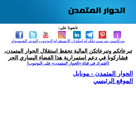
تابعونا على:
بودكاست
بنترست
تيلكرام
لينكدإن
الانستغرام
اليوتيوب
التويتر
الفيسبوك
تبرعاتكم وتبرعاتكن المالية تحفظ استقلال الحوار المتمدن،
فشاركونا في دعم استمرارية هذا الفضاء اليساري الحر
[اشترك في قناة ‫«الحوار المتمدن» على اليوتيوب]
الحوار المتمدن - موبايل
الموقع الرئيسي