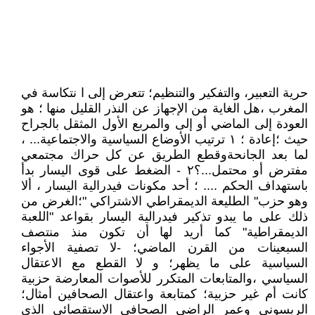
حرية التعبير، والتفكير والتنظيم؛ تتعرض إلى ا نتكاسة في
المغرب ،هل الغاية من الإجهاز عن النذر القليل منها ؛ هو
العودة إلى الماضي أو إلى والمربع الأول المثقل بالجراح
حيث ؛إعادة ؛ ١ ترتيب الأوضاع السياسية والاجتماعية... ،
لما بعد الجانحةوقطع الطريق عن كل حراك مجتمعي
مفترض أو محتمل...؟٢ - الضغط على قوى اليسار بدأ
باستهداف الحكم .... ؛ أحد مكونات فيدرالية اليسار ، ألا
وهو حزب" الطليعة الديمقراطي الاشتراكي "؛الغرض من
ذلك على ما يبدو تذكير فيدرالية اليسار بقواعد "اللعبة
الديمقراطية" كما أريد لها أن تكون منذ منتصف
السبعينات من القرن الماضي؛ -لا تصفية الأجواء
السياسية على ما يظهر؛ و لا القطع مع الاعتقال
السياسي ،والمتابعات المتكرر للأصوات المعارضة حزبية
كانت أم غير حزبية؛ كمتابعة واعتقال الصحافين أمثال؛
الريسوني وعمر الراضي الصحافي الاستقصائي الذي