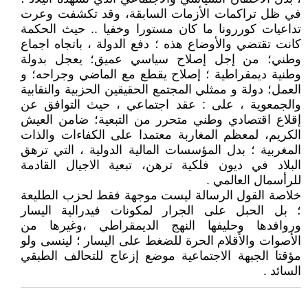
في ظل تراكمات الأزمات السابقة، وقد تكشفت وعرت
تداعيات كوررونا ما كان مستورا وخفيا .. حيث الحكمة
كانت تقتضي والأوضاع هذه ؛ دفع الدولة ، باتجاه اجماع
وطني؛ من إجل إصلاح سياسي عميق؛ يعجل بدولة
وطنية ديمقراطية ؛ إصلاح يقطع مع الماضي وجراحه؛ و
العمل؛ دولة و ممثلي المجتمع الحقيقين الحزبية والنقابية
والجمعوية ، على : عقد اجتماعي ، حيث التوافق عن
إقلاع اقتصادي وطني متحرر من التبعية؛ ضامن العيش
الكريم، لمعظم المغاربة معتمدا على الكفاءات والذات
المغربية ؛ بدل المؤسسات المالية الدولية ، التي ترهق
البلاد في ديون فلكية ترهن، تبعية الاجيال القادمة
للرأسمال العالمي .
خلاصة القول الرسالة ليست موجهة فقط لحزب الطليعة
؛ بل الحبل على الجرار لمكونات فيدرالية اليسار
وروافدها وحليفها النهج الديمقراطي ،وغيرها من
الأصوات والأقلام الحرة للضغط على اليسار ؛ لينسى ولو
مؤقتا الجبهة الاجتماعية موضع إزعاج للتحالف الطبقي
السائد .