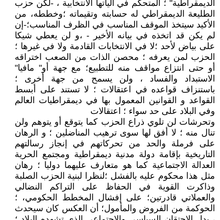
الديمقراطية" ؛ المتحكم في آلياتها الانتخابية ، -لكن حزب
الطليعة الديمقراطي له حسابته وتقيماته ؛وخططه، من
الأكيد سيتخذ الموقف المناسب في الظرف المناسب؛-إن
لم يكن قد اتخذه في بيانه الأخير - ،و لن يعطي شيكا
على بياض لأحد ؛لا في الانتخابات القادمة ولا في غيرها ؛
الحزب لمن يعرفه ؛ محصن الذات من الصعب اختراقه
أو حتى انتزاع مواقف منه للتطبيع؛ مع جهة أو" مافيا"
الاستبداد والفساد ، ولن يسمح من جهة أخرى ؛
باستنزاف قواعده في اعتقالات ؛ لا تستند على أبسط
القواعد و القوانين المعمول بها في ديمقراطيات العالم
وفي البلاد على حد سواء ؛ اعتقالات
وتحرشات لن تلوي ذراع الحزب كما يتوقع أو يتوهم ولن
تنال منه ؛ لا أفق لها سوى ترهيب المناضلين ؛ و الرهان
على فرملة والحد من تحركاتهم في إنجاز رسالتهم
التاريخية بإقامة دولة مدنية ديمقراطية ومجتمع الحرية
العدالة الاجتماعية كما هو متعارف عليهما دوليا ؛ رهان
مثل هذا محكوم عليه بالفشل ؛لنظرا لبنية الحزب الصلبة
وذاكرت القوية في الحفاظ على التراكم النضالي
والعملاتي قادرتين؛ على إفشال المخطط الحكومي، ؛
الحوكمة من الفروض والمأمول؛ أن العكس كان سيحدث
، بدل الاحتقان السياسي والاجتماعي الذي تشهده اليلاد ؛