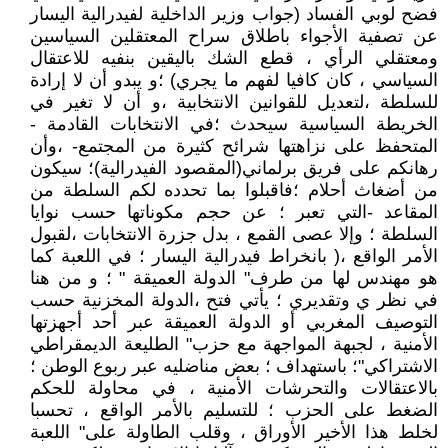
فضح لوبي الفساد (جواب وزير الداخلية لفيدرالية اليسار
عن تصفية الأجواء باطلاق سراح المعتقلين السياسين
ومعتقلي الرأي ، قطع الشك باليقين بنفيه للاعتقال
السياسي ، كان كافيا لفهم ما يجري) ؛و يبدو أن لا إرادة
للسلطة ،لتعديل للقوانين الانتخابية ،و أن لا تغير في
الخريطة السياسية سيحدث ؛في الانتخابات القادمة -
المتحفظ على نزاهتها شرائح كثيرة من المجتمع- ،وأن
رهانكم على فريق برلماني(المقصود الفيدرالية)؛ سيكون
من أضغاث أحلام ؛فاقبلوا بما تحدده لكم السلطة من
المقاعد -التي تعبر ؛ عن حجم مكوناتها حسب نوايا
السلطة ؛ وإلا عصى القمع ، بدل جزرة الانتخابات ،لقبول
الأمر الواقع ،( بانخراط فيدرالية اليسار ؛ في اللعبة كما
هو مهندس لها من طرف" الدولة العميقة " ؛ و من هنا
في نظر ي وتقديري ؛ يأتي فتح ،الدولة المخزنية حسب
التوصيف المغربي أو الدولة العميقة عبر أحد أجهزتها
الأمنية ، لجبهة المواجهة مع حزب" الطليعة الديمقراطي
الاشتراكي"؛ باستهداف ؛ بعض مناضليه عبر ربوع الوطن ؛
بالاعتقالات والتحرشات الأمنية ، في محاولة للحكم
الضغط على الحزب ؛ للتسليم بالأمر الواقع ، تحسبا
لخلط هذا الأخير الأوراق ، وقلب الطاولة على" اللعبة