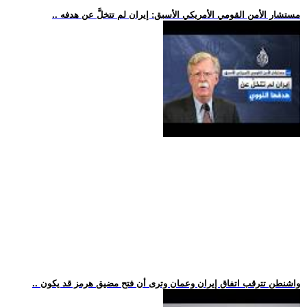
.. مستشار الأمن القومي الأمريكي الأسبق: إيران لم تتخلَّ عن هدفه
.. واشنطن تترقب اتفاق إيران وعمان وترى أن فتح مضيق هرمز قد يكون