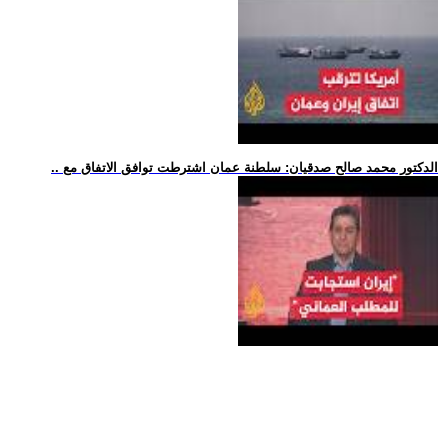
.. الدكتور محمد صالح صدقيان: سلطنة عمان اشترطت توافق الاتفاق مع