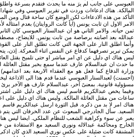
العبوسي على جانب لم يرَ منه ما يحدث فتقدم بسرعة واطلق ا
المالكة. هناك ادعاءات وردت في تقرير العبوسي وفي شهادا
التأكد من هذه الادعاءات لكن الوضع كان ساحة قتال ومن الم
الامر الاول ان ثابت يونس (اياً كانت الروايتان) بعدم امتثاله
ثمن حياته. والامر الثاني هو ان عبدالستار العبوسي كان الثان
عبدالله بعد اصابته برصاصة من ثابت يونس. للايضاح، مصطفى
وأنما اطلق النار على الجهة التي كانت تطلق النار على القو
يمكن تبرير تصرفهما كدفاع عن النفس اثناء المعركة. إذن، يتح
ليس هناك اي دليل عن اي امر مباشر او حتى تلميح بقتل العا
ما حدث ان عبدالسلام عارف عندما سمع بخبر مقتل العائلة الما
وزارة الدفاع كما فعل هو مع العقداء الاربعة بعد اعدامه
(احسنت) لعبدالستار العبوسي عندما قدم هذا الى الاذاعة ليخ
مسؤولية قانونية. بمعنىً آخر، عبدالسلام عارف هو الآخر برئ م
وفيما يخص عبدالكريم قاسم ليس هناك اي دليل على اشتراكه
ساعات من مقتل العائلة المالكة. وليس هناك اي دليل على ا
هناك امر لا بد من ذكره. قبل الثورة ارسل عبدالكريم قاسم 
السعيد. سأل الجادرجي المبعوث عن عدد الخرفان التي يتم ذبح
يعبر عن سوء وكراهية الشعب للنظام الملكي. ايضا ليس هن
الخارج ومحاكمة عبدالاله ونوري السعيد مع الاستفادة من خب
المشنقة كانت ضئيلة على عكس نوري السعيد الذي كان اذكى و