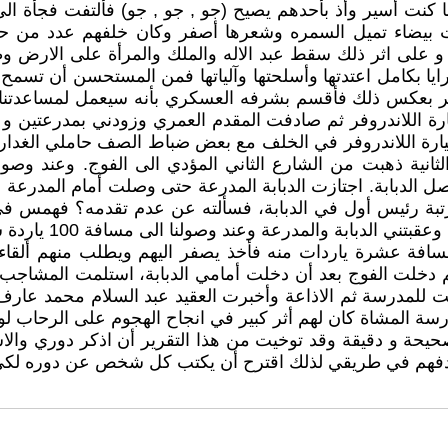
ما كنت أسير وأذ بأحدهم يصيح (جو , جو , جو) فألتفت فجأة ا
انت بيضاء تميل السمره وشعرها أصفر وكان خلفهم عدد من 
ة و على اثر ذلك سقط عبد الاله والملك والمرأة على الارض و
ا بكامل اعتدتها وأسلحتها وآلياتها فمن المستحسن أن تسمح 
آمر بعكس ذلك فأقسم بشرفه العسكري بأنه سيعمل لمساعدتن
رة اللاندروفر ثم صادفت المقدم العمري وزودني بمدرعتين و ك
ارة اللاندروفر في الخلف مع بعض ضباط الصف حاملي الغدار
ثانية ذهبت من الشارع الثاني المؤدي الى الفوج. وعند وص
ة رئيس أول في الدبابة، فسألته عن عدم تقدمه؟ فهمس في أذ
د وصولنا الى مسافة 100 ياردة شاهدت حرس قصر الزهور يصوبون بنادقهم نحونا .
 مسافة عشرة ياردات منه فأخذ يصفر اليهم ويطلب منهم أ
خلت الفوج بعد أن دخلت أمامي الدبابة، استلمت المشاجب 
جعت للمدرسة ثم الاذاعة وأخبرت العقيد عبد السلام محمد عار
المشاة كان لهم أثر كبير في انجاح الهجوم على الرحاب لو
صحيحة و دقيقة وقد توخيت من هذا التقرير أن اذكر دوري وال
ادفهم في طريقي لذلك اقترح أن يكتب كل شخص عن دوره لكي 