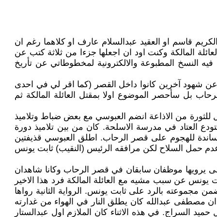
الكريم قاسم او العقيد عبدالسلام عارف او كلاهما رغم ان
 ادناه). منذ عام 1967 وأنا اجمع المعلومات عن مقتل العائلة المالكة وكنت اود ان اجعلها جزءا من ثلاثة كتب عن
رق مكتبي بكامله بما فيه النسخ المطبوعة والالكترونية لمخطوطاتي عن تأريخ
ن شهود آخرين كانوا داخل القصر (كما اقر لي في احدى
حاب بل سأحصر الموضوع اولا بمقتل العائلة المالكة ثم
ول للثورة من الاذاعة انضم العبوسي مع بعض ضباط وتلاميذ
دع العتاد في مدرسة الاسلحة. كان من بين تلاميذ دورة
مساندة للهجوم على قصر الرحاب. اطلق العبوسي قذيفتين
عدم حمل السلاح لكن مرافقه الرئيس (النقيب) ثابت يونس
اولى يرويها موظفان سابقان في قصر الرحاب وكانا شاهدان
يونس عن سبب مشيه مع العائلة المالكة فرد هذا الاخير
مجموعته بالرد على ثابت يونس. الرواية الثانية رواها
 ان مصطفى عبدالله كان يطلق النار في الهواء من غدارته
ميد السراج. في هذه الاثناء كان الملازم اول عبدالستار