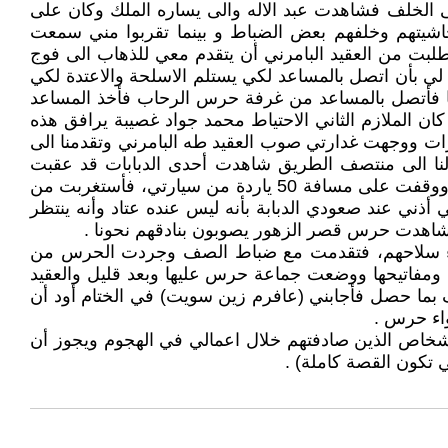
لى الخلف فشاهدت عبد الاله والى يساره الملك وكان على
حاشيتهم وخلفهم بعض الضباط و بينما تقربوا مني سمعت
طلبت من العقيد البامرني أن يتقدم معي للذهاب الى فوج
لي بأن اتصل بالمساعد لكي يستلم الاسلحة والاعتدة لكي
ا فأتصل بالمساعد من غرفة حرس الرحاب فأخذ المساعد
ان الملازم الثاني الاحتياط محمد جواد غصيبة يرافق هذه
ات ووجهت غدارتي صوب العقيد طه البامرني وتقدمنا الى
ولنا الى منتصف الطريق شاهدت أحدى الدبابات قد عقبت
المدرعة، فطلبت من سائق سيارة اللاندروفر أن يقف حتى تصل الدبابة. اجتازت الدبابة المدرعة حتى وصلت أمام المدرعة ووقفت على مسافة 50 ياردة من سيارتي، فأستغربت من
ني عند صعودي الدبابة بأنه ليس عنده عتاد وأنه ينتظر
لقاء سلاحهم، فتقدمت مع ضباط الصف وجردت الحرس من
ومفاتيحها ووضعت جماعة حرس عليها وبعد قليل والعقيد
ف بما حصل فأجابني (عافرم زين سويت) في الختام أود أن
اء حرس .
اشخاص الذين صادفتهم خلال اعمالي في الهجوم ويجوز أن
تكون القصة كاملة) .