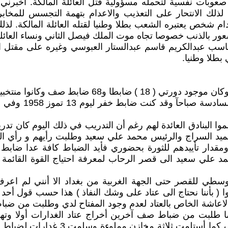
 لذلك الانتحار على التعذيب والاعدام بتهمة التجسس للمخابر
ام شخص يعتبره الشعب بطلا وطنيا لقتله العائلة المالكة. لذل
شعور بالذنب خصوصا تجاه موت الملك فيصل الثاني ونساء العائلة
يحاسب عبدالكريم قاسم عبدالستار العبوسي وغيره على مقتل 
بطلا وطنيا.
 منتخبين من وحدات الجيش المختلفة .
 البنادق العائدة لهم رغم أن التدريب في ذلك اليوم كان ت
د السراج والرئيس محمد علي سعيد وطلبت رأيهم و رأي الضباط
مقدار تأييدهم للثورة بحضوري فأيد الضباط كافة عدا ضابط
د علي سعيد الى قصر الرحاب لمعرفة احتياج القوة القائمة 
وسطي للقصر حتى الجهة الغربية من بغداد الا أنني لم اعر
وا ( بأننا نحتاج الى عتاد على وشك النفاذ ) هذا حسب قول أ
بت من ضباط صف آخرين أخراج عتاد الغدارات أولا وتهيئة 
.تناولت الغدارة المرقمة 5384 من مش