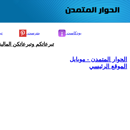
بودكاست
بنترست
تي
تبرعاتكم وتبرعاتكن المال
الحوار المتمدن - موبايل
الموقع الرئيسي