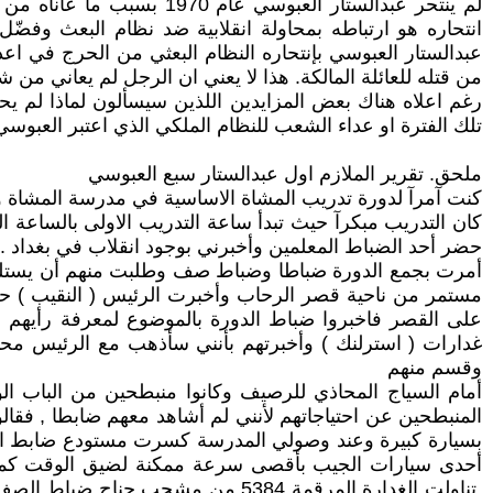
انتحاره هو ارتباطه بمحاولة انقلابية ضد نظام البعث وفضّل
عبدالستار العبوسي بإنتحاره النظام البعثي من الحرج في اعد
من قتله للعائلة المالكة. هذا لا يعني ان الرجل لم يعاني من 
رغم اعلاه هناك بعض المزايدين اللذين سيسألون لماذا لم 
تلك الفترة او عداء الشعب للنظام الملكي الذي اعتبر العبوسي 
ملحق. تقرير الملازم اول عبدالستار سبع العبوسي
كنت آمرآ لدورة تدريب المشاة الاساسية في مدرسة المشاة وكان موجود دورتي ( 18 ) ضابطا و68 ضابط صف وكانوا
حضر أحد الضباط المعلمين وأخبرني بوجود انقلاب في بغداد .
أمرت بجمع الدورة ضباطا وضباط صف وطلبت منهم أن يستلموا
مستمر من ناحية قصر الرحاب وأخبرت الرئيس ( النقيب ) حمي
على القصر فاخبروا ضباط الدورة بالموضوع لمعرفة رأيهم و
غدارات ( استرلنك ) وأخبرتهم بأنني سأذهب مع الرئيس محم
وقسم منهم
أمام السياج المحاذي للرصيف وكانوا منبطحين من الباب ال
المنبطحين عن احتياجاتهم لأنني لم أشاهد معهم ضابطا , فقال
أحدى سيارات الجيب بأقصى سرعة ممكنة لضيق الوقت كما طل