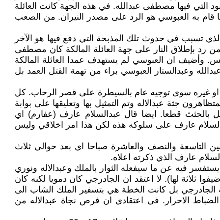
 التي فيها مصطفى عبدالله. في هذه الجهة كانت العائلة
 قام به العبوسي هو الرد على مصدر النيران. من الصعب
هو الذي تسبب في حدوث تلك المذبحة التي دفع فيها هو الآخر
ل من رد بإطلاق النار على جهة العائلة المالكة كان مصطفى
نس. وأضيف ان العبوسي لم يستهدف عمدا العائلة المالكة
دالله وعبدالستار العبوسي براء من تهمة القتل العمد بل
ف او غيره سوى توجيه عام بالسيطرة على قصر الرحاب. كل
اهرون جثة عبدالاله وتم التمثيل بها وتعليقها على بوابة
يل بالجثث قطعا. ايضا قال عبدالسلام عارف (عفارم) اي
عبدالسلام عارف على سلوكه هذه لكن هذا امر اخلاقي وليس
ن التاسعة والنصف والعاشرة صباحا اي بعد حوالي ثلاث
سلام عارف الذي ذكرته اعلاه.
تفسر فيه عن ما سيفعله الثوار بالملك وعبدالاله ونوري
ا ثلاثة لها). لا اعتقد ان الجادرجي كان دمويا لكنه كان
 الجادرجي بل كانت الخطة هي بتسفير الملك الشاب الى
ة الضباط الاحرار. في اعتقادي ان فرص نجاة عبدالاله من