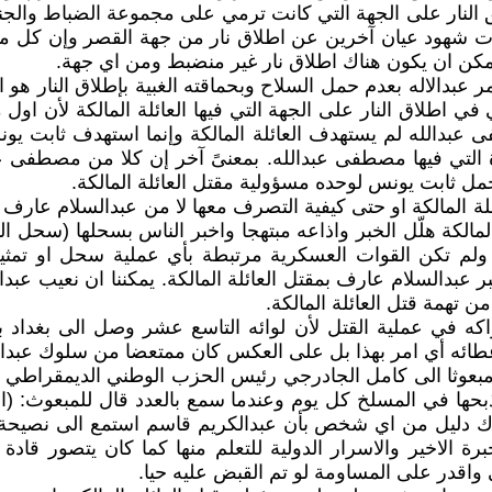
لنار على الجهة التي كانت ترمي على مجموعة الضباط والجنود
ت شهود عيان آخرين عن اطلاق نار من جهة القصر وإن كل ما
مكن ان يكون هناك اطلاق نار غير منضبط ومن اي جهة.
 لأمر عبدالاله بعدم حمل السلاح وبحماقته الغبية بإطلاق النار 
ي في اطلاق النار على الجهة التي فيها العائلة المالكة لأن او
 عبدالله لم يستهدف العائلة المالكة وإنما استهدف ثابت يو
ة التي فيها مصطفى عبدالله. بمعنىً آخر إن كلا من مصطفى عب
مل ثابت يونس لوحده مسؤولية مقتل العائلة المالكة.
ئلة المالكة او حتى كيفية التصرف معها لا من عبدالسلام عار
لكة هلّل الخبر واذاعه مبتهجا واخبر الناس بسحلها (سحل المتظ
م) ولم تكن القوات العسكرية مرتبطة بأي عملية سحل او تمث
بر عبدالسلام عارف بمقتل العائلة المالكة. يمكننا ان نعيب 
ن تهمة قتل العائلة المالكة.
 في عملية القتل لأن لوائه التاسع عشر وصل الى بغداد بي
عطائه أي امر بهذا بل على العكس كان ممتعضا من سلوك عبدال
مبعوثا الى كامل الجادرجي رئيس الحزب الوطني الديمقراطي يس
ها في المسلخ كل يوم وعندما سمع بالعدد قال للمبعوث: (اضيفو
اك دليل من اي شخص بأن عبدالكريم قاسم استمع الى نصيحة
رة الاخير والاسرار الدولية للتعلم منها كما كان يتصور قاد
اقدر على المساومة لو تم القبض عليه حيا.