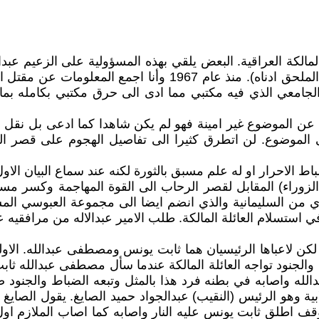
لمالكة العراقية. البعض يلقي بهذه المسؤولية على الزعيم عبد
الملازم اول عبدالستار العبوسي تحمل تلك المسؤولية (انظر الملحق
ديث لكن حريقا في عام 2002 ألمَ بالمبنى الجامعي الذي فيه مكتبي مما ادى الى ح
 الموضوع غير امينة فهو لم يكن شاهدا كما ادعى بل نقل ع
 الموضوع. لن اتطرق كثيرا الى تفاصيل الهجوم على قصر الر
ط الاحرار او له علم مسبق بالثورة لكنه عند سماع البيان الا
وراء) المقابل لقصر الرحاب الى القوة المهاجمة وكسر مستو
ي من السليمانية والذي انضم ايضا الى مجموعة العبوسي ال
ستسلام العائلة المالكة. طلب الامير عبدالاله من مرافقيه 
ر لكن لاعباها الرئيسيان هما ثابت يونس ومصطفى عبدالله. ال
نود تواجه العائلة المالكة عندما سأل مصطفى عبدالله ثابت 
اصابه في بطنه فرد هذا بالمثل وتبعه الضباط والجنود ضمن 
ية وهو الرئيس (النقيب) عبدالجواد حميد الصايغ. يقول الصايغ
 اطلق ثابت يونس عليه النار واصابه كما اصاب الملازم اول ح