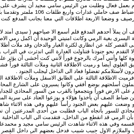
م بعمل فعال وطلبت من الرئيس سامي مجيد أن يشرف على ا
في سيارة اللندروفر مع المدفع مع ضب
الرصيف و وضعنا الاربعة اطلاقات التي معنا بجانب المدفع
أن يملأ أحدهم المدفع فلم أسمع الا صياحهم ( سيدي أمتد 
 اليسرى بغية الرمي وكانت امنيتي الوحيدة أن اكمل رمي الاط
القصر كله عن انظاري لكثرة الغبار والدخان وقد ملأت أطلاق
 التقدم نحو جنودنا فتناولت الغدارة التي اندثرت في التراب
وة كلها وأنني آمرك بالرجوع فوراً لأنني كنت أخشى أن يؤثر على
علوي أيضا و رميت الاطلاقة الثانية وملأت الثالثة فوراً فشا
ن لأستلامكم تفضلوا فعاد الى الداخل ليجلب الجنود .
ت الاطلاقة الثالثة على الطابق الاسفل وملأت الاطلاقة الراب
 يحملون أسلحتهم بوضع أفقي وكانوا يسيرون على الشارع ال
على الارض فورآ ويتجمعوا بالقرب من السور المحاذي للجدار 
ن ضباط الصف أن يأخذوا هؤلاء و يوزعوا العتاد على سرية المش
م و وضعت عليهم بعض الجنود رأسآ عليهم وفي هذه الاثناء شا
حاذي للسور بأتجاه الباب فطلبت من أحدى المدرعتين أن تد
نا بأن الرمي قد انقطع من الداخل، فتقدمت الى الباب الداخلي
ي قسمه وفي هذه الاثناء شاهدت الرئيس سامي مجيد و محمدعلي
 والملازم الاول حبيب شبيب فدخل بعضهم الى داخل القصر وك