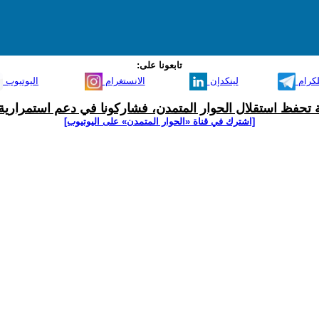
تابعونا على:
لكرام
لينكدإن
الانستغرام
اليوتيوب
ية تحفظ استقلال الحوار المتمدن، فشاركونا في دعم استمرارية 
[اشترك في قناة ‫«الحوار المتمدن» على اليوتيوب]