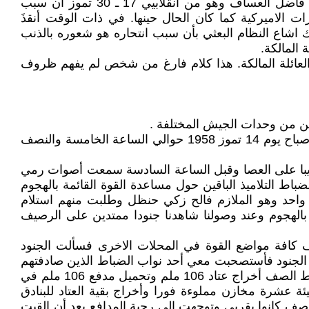
لم ينتحر عبدالستار العبوسي عام 1970 بسبب ما عاناه من صعوبات نفسية لتحمله مسؤولية قتل العائلة المالكة. اخبرني فاضل العساف وهو من انقلابيي 17 ـ 30 تموز ان سبب
ات الاميركية كما كان الحال حينها. في ذات الوقت أنقذَ
ك اشاع النظام البعثي بأن سبب انتحاره هو شعوره بالذنب
 المالكة.
العائلة المالكة. هذا كلام فارغ من شخص لم يفهم ظروف
كان التدريب مبكرآ حيث تبدأ ساعة التدريب الاولى بالساعة السادسة صباحآ وقد كنت ضابط خفر ليوم 13 تموز 1958 وفي صباح يوم 14 تموز 1958 حوالي الساعة الخامسة والنصف
دريبا على العصا وقبل الساعة السادسة سمعت أصوات رمي
 التلاميذ الباقين حول مساعدة القوة القائمة بالهجوم
 واحد وهو الملازم فالح زكي حنظل وطلبت منهم استلام
بالهجوم وعند وصولنا شاهدنا جنودا ممتدين على الرصيف
ف كافة مواضع القوة في المحلات الاخرى فسألت الجنود
حد الجنود فأستصحبت معي أحد نواب الضباط الذين صادفتهم
بسيارة كبيرة وعند وصولي المدرسة كسرت مستودع ضابط الاعاشة الخاص بالعتاد لعدم وجود المفتاح لدي وطلبت من ضباط الصف أخراج عتاد 106 ملم وتحميل مدفع 106 ملم في
عشرة مخازن مملوءة فورا وأخراج بقية العتاد للبنادق
جب جناح ضباط الصف كما أستلمت ثلاثة مخازن مملوءة وسلمت 3 غدارات لضباط صف كانوا بقربي وتوجهت الى رحبة المدافع بعد أن القيت