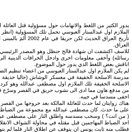
يدور الكثير من اللغط والاتهامات حول مسؤولية قتل العائلة ا
تأريخ العراق الح
العراق.
للاسف اكتشفت ان شهادة فالح حنظل وهو المصدر الرئيسي عن
رسائله) وأخفى معلومات اخرى وادخل الخرافات الدينية الى
اناقش بعض اللغط الذي يدور حول الموضوع.
لم يكن الملازم اول عبدالستار العبوسي من اعضاء تنظيم الضبا
مدرسة الاسلحة الخفيفة في معسكر الوشاش (حاليا حديقة الز
الاسلحة الخفيفة تلك الملازم اول مصطفى عبدالله وهو كرد
من مدفع هاون مما ادى الى نشوب حريق في القصر وسرّع في ا
اخفى مسدسا في جيبه.
هناك روايتان لما حدث للعائلة المالكة بعد خروجها من القص
على ما حدث. كان مصطفى عبدالله مع مجموعة من الضباط والج
( من انت؟ ) وسحب مسدسه واطلق النار على مصطفى عبدالله و
احد الضباط المهاجمين قبل مقتله في محاولة الشواف الانقلاب
فطلب منه ثابت يونس ان يتوقف عن اطلاق النار فلما لم يتوقف