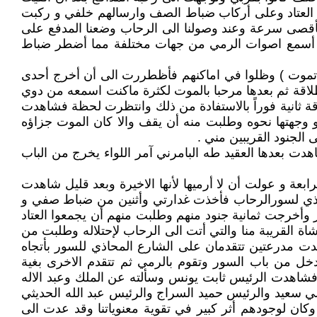
لعتاد وعلى أركاب ضباط الصف وارسالهم خلفي و ركبت
اط صف عدد 2 وثلاثة ضباط صف حاملي غدارات واربع طلقات 106 ملمتر وتقدمنا بأقصى سرعة وعند وصولنا الى الرحاب وضعنا المدفع على
 كنت أسمع اصوات الرمي من جهات مختلفة مما أضطر ضباط
لاتموت ) وظلوا في اماكنهم فأظطررت الى أن أخرج أحدى
لاقة ثم بعدها مرحبا بالموت لكثرة ماكنت اسمعه من دوي
ة ثانية فوراً بالاستفادة من ذلك وانتظرت لحظة فشاهدت
 و وجهتها نحوه وطلبت منه أن يقف والا كان الموت جزاؤه
 الجنود القريبين مني .
هدت بعدها العقيد طه البامرني آمر اللواء يخرج من الباب
عة و عولت أن لا أرميها لأنها الاخيرة وبعد قليل شاهدت
محاذي لسورالرحاب فأخذت غدارتي وأثنين من ضباط صفي و
وأخرجت ثمانية جنود منهم وطلبت منهم أن يجمعوا العتاد
اة القريبة منا والتي أتت الى الرحاب لإحتلاله وطلبت من
هدت مدرعتين تتقدمان على الشارع المحاذي للسور بأتجاه
خل من باب السور وتقوم بالرمي ثم تتقدم الاخرى بغية
ة فشاهدت الرئيس ثابت يونس وسألته عن الملك وعبد الاله
 سعيد والرئيس حميد السراج والرئيس عبد الله الحديثي
ان لوجودهم أثر كبير في تقوية معنوياتنا وقد عدت الى