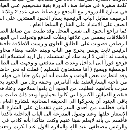
كلمة صغيرة في ضباط صف الدورة بغية تشجيعهم على القيا
الرصيف مقابل الباب الرئيسية يسار الجنود الممتدين على 
الصف على الامتداد على الشارع المبلط العام .
كما تراجع الجنود الى نفس المحل وقد طلبت من ضباط الصف 
الاطلاقات بنفسي من غلافها وملأت المدفع وتحولت الى الجهة
الرصاص فصوبت على الطابق العلوي و رميت الاطلاقة فأختفى 
الرئيس ثابت يونس يخرج من الباب وبيده علامة بيضاء محاولا
وقلت له : أنني لا اريد منك أن تستسلم , بل اريد استسلام الق
فرجع فورآ الى الداخل وعدت الى مدفعي و وجهت الى الطابق ال
الوسطية ويصيح ( أننا مستعدون للتسليم ) فقلت له نحن حاضرو
وقد انتظرت بعض الوقت و ظننت أنه لم يكن جادأ في قوله فرمي
من ناحية اليسارالعقيد طه البامرني وخلفه رتل من الجنود
سرت بأتجاههم فطلبت من الجنود أن يلقوا بسلاحهم وعتادهم 
فيقطع القماش الكبيرة التي كانوا يحملونها وبعد ذلك طلبت م
باقي الجنود أن يتحركوا الى الحديقة المحاذية للشارع العا
الباب فطلبت من أحدى المدرعتين تتقدمان على الشارع الم
الاستتار خلفها وعند وصول المدرعة الى الباب الداخلية تأكد
فأقسم لي بأنه لايعلم شيئا عنهم وكنت متأكدا بأنه كاذب ف
والرئيس مصطفى عبد الله والملازم الاول عبد الكريم رفعت