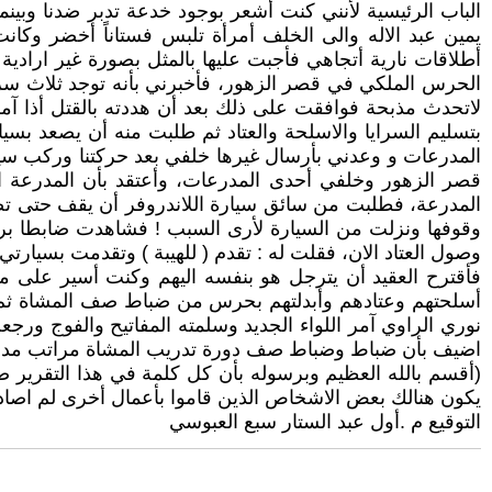
الباب الرئيسية لأنني كنت أشعر بوجود خدعة تدبر ضدنا وبين
يمين عبد الاله والى الخلف أمرأة تلبس فستاناً أخضر وك
أطلاقات نارية أتجاهي فأجبت عليها بالمثل بصورة غير ارادي
الحرس الملكي في قصر الزهور، فأخبرني بأنه توجد ثلاث سراي
لاتحدث مذبحة فوافقت على ذلك بعد أن هددته بالقتل أذا 
بتسليم السرايا والاسلحة والعتاد ثم طلبت منه أن يصعد بسيا
المدرعات و وعدني بأرسال غيرها خلفي بعد حركتنا وركب سي
قصر الزهور وخلفي أحدى المدرعات، وأعتقد بأن المدرعة ال
وقوفها ونزلت من السيارة لأرى السبب ! فشاهدت ضابطا برتب
وصول العتاد الان، فقلت له : تقدم ( للهيبة ) وتقدمت بسيارتي وعقبتني الدبابة والمدرعة وعن
فأقترح العقيد أن يترجل هو بنفسه اليهم وكنت أسير على
أسلحتهم وعتادهم وأبدلتهم بحرس من ضباط صف المشاة ثم د
نوري الراوي آمر اللواء الجديد وسلمته المفاتيح والفوج ور
اضيف بأن ضباط وضباط صف دورة تدريب المشاة مراتب مدرسة 
(أقسم بالله العظيم وبرسوله بأن كل كلمة في هذا التقرير 
يكون هنالك بعض الاشخاص الذين قاموا بأعمال أخرى لم اص
التوقيع م .أول عبد الستار سبع العبوسي