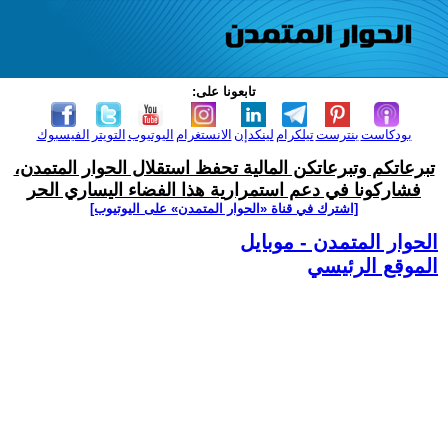
تابعونا على:
بودكاست
بنترست
تيلكرام
لينكدإن
الانستغرام
اليوتيوب
التويتر
الفيسبوك
تبرعاتكم وتبرعاتكن المالية تحفظ استقلال الحوار المتمدن،
فشاركونا في دعم استمرارية هذا الفضاء اليساري الحر
[اشترك في قناة ‫«الحوار المتمدن» على اليوتيوب]
الحوار المتمدن - موبايل
الموقع الرئيسي