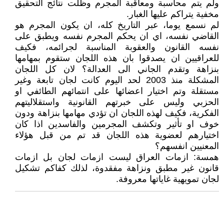
ولم يتم محاسبة ومعاقبة المجرم وظلت نتائج التحقيق
مخفية يتراكم عليها الغبار.
لم نسمع يوما، عبر التاريخ كله، ان يكون المجرم هو
القاضي نفسه، اي ان يحكم المجرم نفسه ويطبق على
نفسه القانون والعقوبة المناسبة لجرائمه، فكيف
للعراقيين ان يصدقوا بان هذه اللجان ستقوم بمهامها
بنزاهة وتقدم الجاني الى العدالة؟ لان كل اللجان
المشكلة منذ 2003 لحد اليوم كانت لجان تابعة وغير
مستقلة وتم اختيار اعضائها على انتمائهم الطائفي او
الحزبي وليس على خبرتهم القانونية واستقلاليتهم
الفكرية، فكيف لهذه اللجان ان تؤدي مهامها بنزاهة ودون
خوف او تأثير وتكشف المجرمين والفاسدين اذا كان
اختيارهم لعضوية هذه اللجان قد تم من قبل هؤلاء
المعنيين انفسهم؟
همسة: ازمات العراق ليست ازمات لجان بل ازمات
قانون غير مطبق ونزاهة مفقدوة، لذلك كفاكم تشكيل
لجان تمويهية غاياتها معروفة.