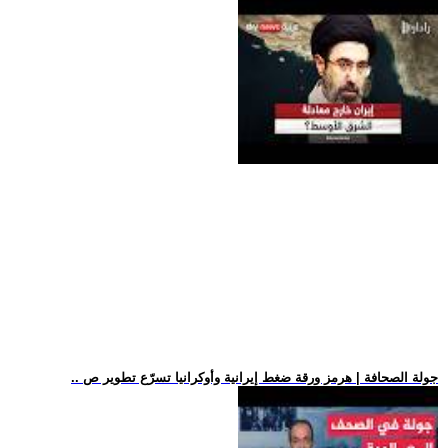
.. جولة الصحافة | هرمز ورقة ضغط إيرانية وأوكرانيا تسرّع تطوير ص