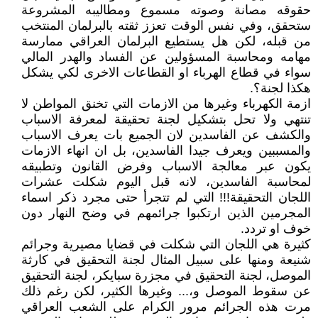
حقوقه مصانة وصوته مسموع ومطاليبه المشروعة
ستحقق، وفي نفس الوقت تعزز ثقته بالبرلمان المنتخب
من قبله، لكن هل يستطيع البرلمان العراقي ممارسة
مهامه ومحاسبة المسؤولين عن الفساد والهدر المالي
سواء في قطاع الهرباء او القطاعات الاخرى لكي يشكل
هكذا لجنة؟.
ازمة الكهرباء وغيرها من الازمات التي تخنق المواطن لا
تنتهي ولا تحل بتشكيل لجنة تحقيقة لمعرفة الاسباب
والكشف عن الفاسدين لان الجميع بات يعرف الاسباب
والمسببين ويعرف جيدا الفاسدين، بل ان انهاء الازمات
يكون عبر معالجة الاسباب وفرض القانون وتطبيقه
لمحاسبة الفاسدين، لانه قبل اليوم شكلت عشرات
اللجان التحقيقة!!! التي لم تتجرأ حتى مجرد ذكر اسماء
المجرمين الذين ارتكبوا جرائمهم في وضح النهار دون
خوف او تردد.
كثيرة هي اللجان التي شكلت في قضايا مصيرية وجرائم
شنيعة ومنها على سبيل المثال لجنة التحقيق في كارثة
الموصل، لجنة التحقيق في مجزرة سبايكر، لجنة التحقيق
عن سقوط الموصل و،... وغيرها الكثير، لكن رغم ذلك
مرت هذه الجرائم مرور الكرام على الشعب العراقي