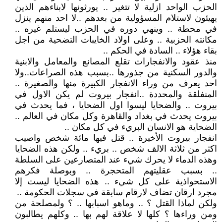
الحزب الواحد ازلية لا تتغير .. يورثونها لابناءهم الذين
يهيئون لاستلام المسؤولية من بعدهم ..لا احد منهم ينزل
في محطة .. وينهي دوره في الحزب ليستلم غيره ..
مكانته الحزبية .. وعلى اولاد الخايبات التضحية من اجل
بقاء هؤلاء .. السادة في الحكم ..
منذ عقود والانفجارات تقلع المصانع والمعامل والابنية
والدور السكنية من جذورها ..بسبب هذه الصراعات..ولا
احد يعرف من وراء الانفجار الكبيرة منها والصغيرة ..
المنفلقة والمحددة ..انفجار بيروت لم يكن الاول في
بيروت .. والضحايا ليسوا اول الضحايا ، فما يحدث في
بيروت يحدث في بغداد والقاهرة وكل مكان في العالم ..
الضحاية هو الانسان البريء في كل مكان ..
انفجار بيروت الأخيرة .. قتل فيها مائة شخص واصيب
اكثر من ثلاثة الالف شخص .. بريء .. ولكن هذه الضحايا
وهذه الدماء لا يحرك شيء عند المتصارعين على السلطة
.. بسبب عقليتهم المتحجرة .. وبوصلة فكرهم
الاستحواذية على كل شيء .. هذه الضحايا ليست إلا
مجرد ارقان تضاف لارقام سابقة في سجلات الحكومة ..
ولكن لماذا القتل ؟ .. وماهو اسبابها .. ؟ ولمصلحة من
ومن وراءها ؟ كلها لا علاقة لهم بها .. وكلهم يطالبون