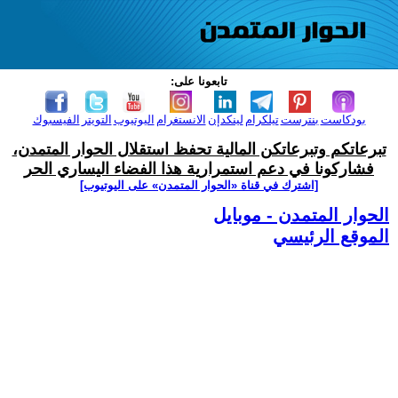
تابعونا على:
بودكاست
بنترست
تيلكرام
لينكدإن
الانستغرام
اليوتيوب
التويتر
الفيسبوك
تبرعاتكم وتبرعاتكن المالية تحفظ استقلال الحوار المتمدن،
فشاركونا في دعم استمرارية هذا الفضاء اليساري الحر
[اشترك في قناة ‫«الحوار المتمدن» على اليوتيوب]
الحوار المتمدن - موبايل
الموقع الرئيسي