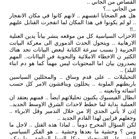
القصاص من الجاني ..
من الجاني ...؟
هل هم الضحايا انفسهم .. لانهم كانوا في مكان الانفجار
.. لو لم يكونوا في هذا المكان لما انفجرت القنابل عليهم
..!!
الاحزاب السياسية كل من موقعه ينشر بياناً يدين العنلية
الارهابية .. ويتحول الحدث الدموري الى معركة البيانت
الحزبية ( بسبب سرعة الكتابة لبعض البيانات تجد هناك
الكثير ن الاخطاء الاملائية والنحوية في البياانات.. المهم
يصدرون بيان اما المحتويات ليس مهماً كما هو دم ابناء
البلد) ..
التحيليلات .. على قدم وساق .. والمحللين السياسين
باربطتهم الملونة .. يحللون ويناقشون الامر كل حسب
انتمائه وتابعيته ..
ابطال الفيسبوك يكتبون تحليلاتهم ايضاً .. فمنهم يعتقد ان
العملية بداية لما خطط لاحداث الشرق الاوسط الجديد..
إذن لا يأتي الجدي إلا من خلال التدمير وقل الابرياء ..
وجعلهم قرابين لهذا القادم الجديد ..
لكن السؤال المحرج دوماً .. لماذا هذه القتل .. لاجل ما
ومن ؟ وحشية ما بعدها وحشية .. هو الفكر السياسي
المبني على الاستحواذ .. وبكل السبل المتاحة .. ما يمكن