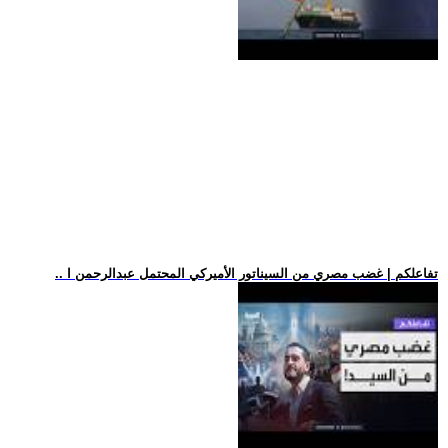
.. تفاعلكم | غضب مصري من السيناتور الأميركي المحتمل عبدالرحمن ا