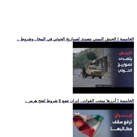
.. الخامسة | الجيش اليمني يتصدى لصواريخ الحوثي في المخا.. وشروط
.. الخامسة | أبرزها سحب القوات.. إيران تضع 6 شروط لفتح هرمز