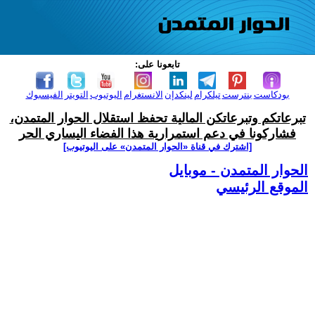
تابعونا على:
بودكاست
بنترست
تيلكرام
لينكدإن
الانستغرام
اليوتيوب
التويتر
الفيسبوك
تبرعاتكم وتبرعاتكن المالية تحفظ استقلال الحوار المتمدن،
فشاركونا في دعم استمرارية هذا الفضاء اليساري الحر
[اشترك في قناة ‫«الحوار المتمدن» على اليوتيوب]
الحوار المتمدن - موبايل
الموقع الرئيسي