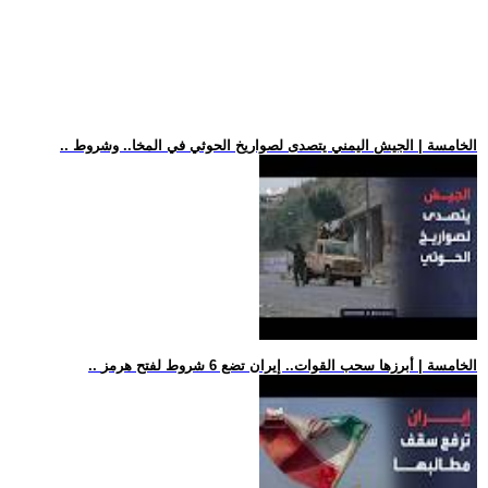
.. الخامسة | الجيش اليمني يتصدى لصواريخ الحوثي في المخا.. وشروط
.. الخامسة | أبرزها سحب القوات.. إيران تضع 6 شروط لفتح هرمز