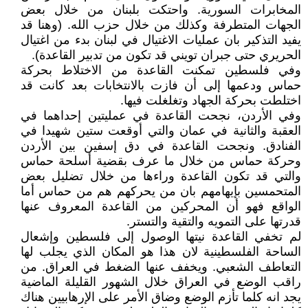
المخابرات السورية. واحتكت بلبنان من خلال بعض
الجهات المتطرفة وكذلك من خلال حزب الله. (وهنا قد
يفيد التذكير بان عمليات الاغتيال في لبنان بدء من اغتيال
الحريري حتى جبران تويني قد تكون من تدبير القاعدة).
وفي فلسطين تمكنت القاعدة من الاختلاط بحركة
حماس ودعمها إلى أن فازت بالانتخابات بعد كانت قد
اختلطت بحركة الجهاد وتغلغلت فيها.
وفي الأردن، نجحت القاعدة في عمليتين إحداهما في
العقبة والثانية في عمان والتي أوقعت ستين شهيدا في
الفنادق. ونجحت القاعدة في دق إسفين بين الأردن
وحركة حماس من خلال ما عرف بقضية أسلحة حماس
والتي قد تكون القاعدة وراءها من خلال تضليل بعض
المتحمسين بإيهامهم بان من يحركهم هم من حماس أما
الواقع فهو أن المحركين من القاعدة المعروف عنها
قدرتها على التمويه والتقية والتستر.
لم تخفي القاعدة نيتها الوصول إلى فلسطين وإشعال
الساحة الفلسطينية لان هذا هو المكان الذي يجلب لها
التعاطف الشعبي. ويخفف عنها الضغط في العراق. من
راقب الوضع في العراق خلال الشهور القليلة الماضية
يجد انه كلما تأزم الوضع وضاق الأمر على الإرهابيين هناك