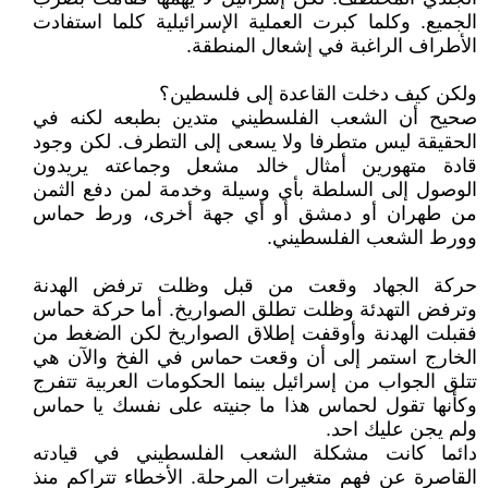
الجميع. وكلما كبرت العملية الإسرائيلية كلما استفادت
الأطراف الراغبة في إشعال المنطقة.
ولكن كيف دخلت القاعدة إلى فلسطين؟
صحيح أن الشعب الفلسطيني متدين بطبعه لكنه في
الحقيقة ليس متطرفا ولا يسعى إلى التطرف. لكن وجود
قادة متهورين أمثال خالد مشعل وجماعته يريدون
الوصول إلى السلطة بأي وسيلة وخدمة لمن دفع الثمن
من طهران أو دمشق أو أي جهة أخرى، ورط حماس
وورط الشعب الفلسطيني.
حركة الجهاد وقعت من قبل وظلت ترفض الهدنة
وترفض التهدئة وظلت تطلق الصواريخ. أما حركة حماس
فقبلت الهدنة وأوقفت إطلاق الصواريخ لكن الضغط من
الخارج استمر إلى أن وقعت حماس في الفخ والآن هي
تتلق الجواب من إسرائيل بينما الحكومات العربية تتفرج
وكأنها تقول لحماس هذا ما جنيته على نفسك يا حماس
ولم يجن عليك احد.
دائما كانت مشكلة الشعب الفلسطيني في قيادته
القاصرة عن فهم متغيرات المرحلة. الأخطاء تتراكم منذ