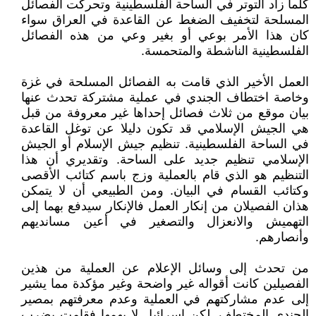
كلما زاد التوتر في الساحة الفلسطينية وتحركت الفصائل
المسلحة لتخفيف الضغط عن القاعدة في العراق سواء
كان هذا الأمر بوعي أو بغير وعي من هذه الفصائل
الفلسطينية الناشطة والمتحمسة.
العمل الأخير الذي قامت به الفصائل المسلحة في غزة
وخاصة اختطاف الجندي في عملية مشتركة تحدث عنها
بيان موقع من ثلاث فصائل إحداها غير معروفة من قبل
هي الجيش الإسلامي قد تكون دليلا عن توغل القاعدة
في الساحة الفلسطينية. تنظيم جيش الإسلام أو الجيش
الإسلامي تنظيم جديد على الساحة. وتقديري أن هذا
التنظيم هو الذي قام بالعملية وزج باسم كتائب الأقصى
وكتائب القسام في البيان. ومن الطبيعي أن لا يتمكن
هذان الفصيلان من إنكار العمل فالإنكار سيدفع بهما إلى
التهميش والانعزال والتصغير في أعين مسانديهم
وأنصارهم.
من تحدث إلى وسائل الإعلام عن العملية من هذين
الفصيلين كانت أقواله غير واضحة وغير مؤكدة مما يشير
إلى عدم مشاركتهم في العملية وعدم معرفتهم بمصير
الجندي المختطف. لكن إسرائيل لا يهمها فقامت بضرب