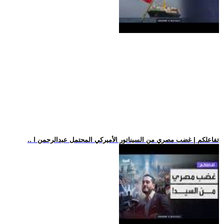
.. تفاعلكم | غضب مصري من السيناتور الأميركي المحتمل عبدالرحمن ا