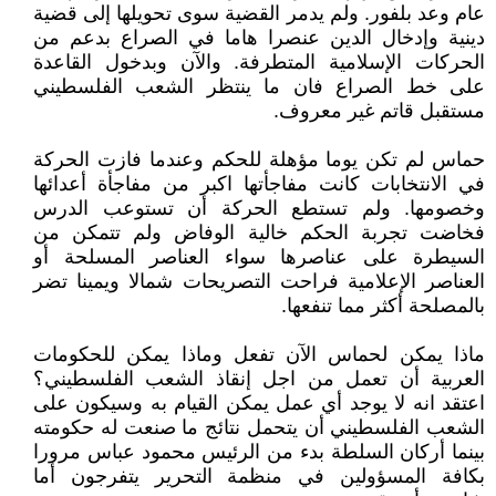
عام وعد بلفور. ولم يدمر القضية سوى تحويلها إلى قضية
دينية وإدخال الدين عنصرا هاما في الصراع بدعم من
الحركات الإسلامية المتطرفة. والآن وبدخول القاعدة
على خط الصراع فان ما ينتظر الشعب الفلسطيني
مستقبل قاتم غير معروف.
حماس لم تكن يوما مؤهلة للحكم وعندما فازت الحركة
في الانتخابات كانت مفاجأتها اكبر من مفاجأة أعدائها
وخصومها. ولم تستطع الحركة أن تستوعب الدرس
فخاضت تجربة الحكم خالية الوفاض ولم تتمكن من
السيطرة على عناصرها سواء العناصر المسلحة أو
العناصر الإعلامية فراحت التصريحات شمالا ويمينا تضر
بالمصلحة أكثر مما تنفعها.
ماذا يمكن لحماس الآن تفعل وماذا يمكن للحكومات
العربية أن تعمل من اجل إنقاذ الشعب الفلسطيني؟
اعتقد انه لا يوجد أي عمل يمكن القيام به وسيكون على
الشعب الفلسطيني أن يتحمل نتائج ما صنعت له حكومته
بينما أركان السلطة بدء من الرئيس محمود عباس مرورا
بكافة المسؤولين في منظمة التحرير يتفرجون أما