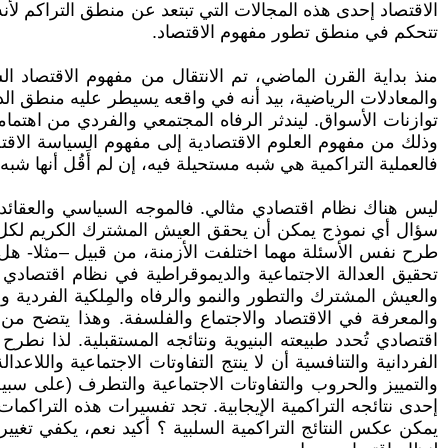
الاقتصاد إحدى هذه المجالات التي تبتعد عن منطق التراكم لأ
تتحكم في منطق تطور مفهوم الاقتصاد.
منذ بداية القرن الماضي، تم الانتقال من مفهوم الاقتصاد ا
والمعادلات الرياضية، بيد أنه في واقعه يسيطر عليه منطق الديمو
توازنات الأسواق. ليندثر الرفاه المجتمعي والفردي من اهتمام
وذلك من مفهوم العلوم الاقتصادية إلى مفهوم السياسة الاقتص
فالعملية التراكمية هي شبه مستحيلة فيه، إن لم أَقُل أنها شبه
ليس هناك نظام اقتصادي مثالي. فالموجه السياسي والعقائدي 
سؤال أي نموذج يمكن أن يحقق العيش المشترك الكريم لكل ف
طرح نفس الأسئلة مهما اختلفت الأزمنة، من قبيل –مثلا- ه
تحقيق العدالة الاجتماعية والديموقراطية في نظام اقتصادي
والعيش المشترك والتطور والنمو والرفاه والمِلكية الفردية
اقتصادي تُحدد طبيعته البنيوية ونتائجه المستقبلية. لذا ن
الفردانية والتنافسية أن لا ينتج التفاوتات الاجتماعية واللاع
والتمييز والحروب والتفاوتات الاجتماعية والتطرف (على سبيل ا
إحدى نتائجه التراكمية الإيجابية. تجد تفسيرات هذه التراك
يمكن عكس النتائج التراكمية السلبية ؟ أكيد نعم، يكفي تغ