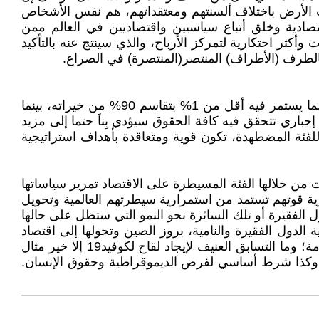
ا يقارب 8 مليار شخص الذين يعيشون على كوكب الأرض باختلاف ألسنتهم ومعتقداتهم، هم نفس الأشخاص
قتصادية وخلق أتباع سياسيين واقتصاديين في العالم ممن
أكثر احتكارية لتمركز الأرباح، والذي سينتج عنه بالتأكيد
 بالطرف (الأطراف) المنتصر(المنتصرة) في الصراع.
الجواب على هذا السؤال يحدد مسارنا جميعا. هل نريد عالما يتسع لنا جميعا، نتقاسم فيه خيراته بكل أمان واطمئنان، أم عالما يستمر فيه أقل من 1% بتقاسم 90% من خيراته، بينما
باري تتحقق فيه كافة الحقوق سيؤدي بِناَ حتما إلى مزيد
لفئة المضطهدة، تكون قوية ومتعاقدة بأهداف استراتيجية
 من خلالها الفئة المسيطرة على الاقتصاد تمرير سياساتها
ة قوتهم تستمد من استمرارية سيطرتهم العالمية وتحويل
لفقيرة أو تلك السائرة نحو النمو التي ستظل على حالها
عية الدول الفقيرة والنامية، بروز الصين وتحولها إلى اقتصاد
السوق، وبالتالي إلى منافس في السيطرة على خيرات وثروات الشعوب والدول. إنها حرب باردة تلتهب كل مرة مع كل أزمة؛ وما التسابق العنيف لإيجاد لقاح لكوفيد19 إلا خير مثال
ي، وكذا شرط أساسي لفرض الديموقراطية وحقوق الإنسان.