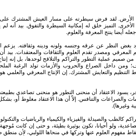
لى الأرض. لقد فرض سيطرته على مسار العيش المشترك على ا
 الأخرى. التميز خلق له إمكانية السيطرة والتفوق. بيد أنه
له أيضا ينتج المعرفة والعلوم.
 بغض النظر عن عرقه وجنسه ولونه ودينه وثقافته. يزعم ا
كم المعرفي ومصدر تقدم العلوم والثقافات والمعتقدات. بيد أ
اج من صميم عملية التطور والتراكم والتلاقح لوحدها، بل إنه إ
نصاف؛ ومن داخل الصراع والحروب والأزمات تولد الرغبة الملح
ط التنظيم والتعايش المشترك. إن الإنتاج المعرفي والعلمي ه
 يسود الاعتقاد أن منحنى التطور هو منحنى تصاعدي بطبيعته،
 والصراعات والتنافس. إلاّ أن هذا الاعتقاد مغلوط أو، بشكل 
ة وغيرها).
عدية، ولو أحيانا، تكون بوثيرة بطيئة، و حتى إن كانت مُوجهة 
ط مفهوم العلوم عنها وتركها في منحاها اللولبي، لأن منطق ص