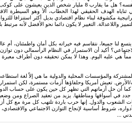
كان عظيما ومنصفا للجميع، هل يستطيع هذا الماضي إعادة نفسه؟ هل م
ي ثناياه الهدف الحقيقي لهذا الخطاب، ألاَ وهو السيطرة الا
يجية مكشوفة لبناء نظام اقتصادي بديل أكثر استنزافا للثروات و
يز واللاعدالة. التغيير لا يكون دائما نحو الأفضل لأنه مرتبط
تماعي؟ أكيد أن الاستمرار في النظام الرأسمالي دون توازن إج
َّ هي عليه اليوم. وهذا لا يمكن تحقيقه دون أطراف معبرة ل
لمشتركة والمؤسسات المحلية والدولية ما هي إلاّ لغة استطاعت
لأرض. تعيش أمريكا وحلفاؤها أزمات مستمرة، لكن استمراري
كما أن حل أزماتهم التي تظهر كل حين يكون على حساب الدول ا
ا منافسين جدد في أسواقها ومناطقها. يزيد من تعقيد الصراع ومن وض
أدواره، شروط أساسية لإنجاح التوازن الاجتماعي والاقتصاد
ني ...