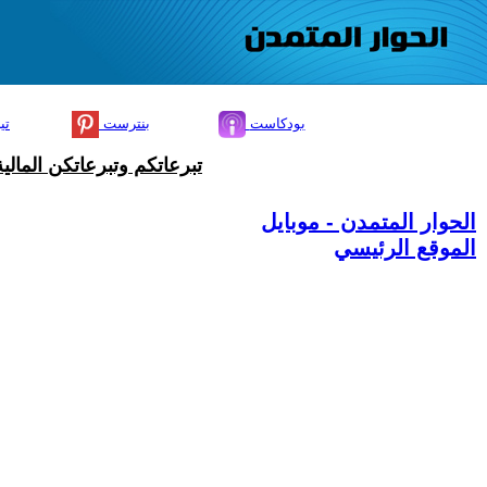
بودكاست
بنترست
تي
تبرعاتكم وتبرعاتكن المال
الحوار المتمدن - موبايل
الموقع الرئيسي