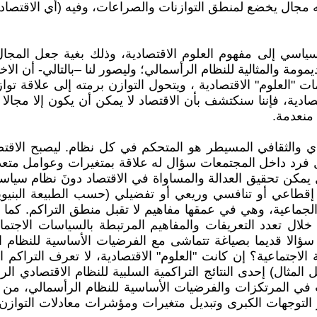
نه مجال يخضع لمنطق التوازنات والصراعات، وفيه (أي الاقتصاد
لسياسي إلى مفهوم العلوم الاقتصادية، وذلك بغية جعل المجال
مة والمثالية للنظام الرأسمالي؛ وليصور لنا –بالتالي- أن الاخت
ات "العلوم" الاقتصادية ، ويتحول التوازن برمته إلى علاقة تو
ادية، فإننا سنكتشف بأن الاقتصاد لا يمكن أن يكون إلا مجال
 منعدمة.
والثقافي المسيطر هو المتحكم في كل نظام. ليصبح الاقتصاد ت
رد داخل المجتمعات سؤال له علاقة بمتغيرات وعوامل متعدد
ل يمكن تحقيق العدالة والمساواة في الاقتصاد دونَ نظام س
 إقطاعي أو تنافسي وريعي أو تفضيلي (حسب الطبيعة البنيوية
 والجماعية، وهي في عمقها مفاهيم لا تقبل منطق التراكم. ك
طرح سؤالا قديما بصياغة تتماشى مع الفرضيات الأساسية للنظا
دالة الاجتماعية؟ إن كانت "العلوم" الاقتصادية، لا تعرف التراك
لمثال) إحدى النتائج التراكمية السلبية للنظام الاقتصادي الرأ
مات في المرتكزات والفرضيات الأساسية للنظام الرأسمالي، من
يير التوجهات الكبرى وتبديل متغيرات ومؤشرات معادلات التو