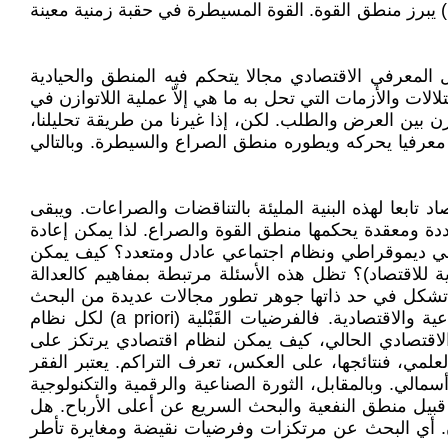
) يبرز منطق القوة. القوة المسيطرة في حقبة زمنية معينة
 المعرفي الاقتصادي مجالا يتحكم فيه المنطق والحيادية
لالات والأزمات التي تحل به ما هي إلاّ عملية اللاتوازن في
ازن بين العرض والطلب. لكن، إذا غيرنا من طريقة تحليلنا،
ا معرفيا يحركه ويطوره منطق الصراع والسيطرة. وبالتالي
ابعا لهذه البنية المليئة بالتناقضات والصراعات. ويبقى
ة ومعقدة يحكمها منطق القوة والصراع. لذا يمكن إعادة
ياسي ديموقراطي ونظام اجتماعي عادل ومتعدد؟ كيف يمكن
 للاقتصاد)؟ تظل هذه الأسئلة مرتبطة بمفاهيم كالعدالة
ما تشكل في حد ذاتها جوهر تطور مجالات عديدة من البحث
والمعرفة في الاقتصاد والاجتماع والفلسفة. وهذا يتضح من خلال تعدد التعريفات والمفاهيم المرتبطة بالسياسات الاجتماعية والاقتصادية. فالفرضيات القَبْلية (a priori) لكل نظام
م الاقتصادي الحالي، كيف يمكن لنظام اقتصادي يرتكز على
م العلمي، فنتائجها، على العكس، تعرف التراكم. يعتبر الفقر
سمالي. وبالمقابل، الثورة الصناعية والرقمية والتكنولوجية
 قبيل منطق النفعية والبحث السريع عن أعلى الأرباح. هل
ازن. أي البحث عن مرتكزات وفرضيات نقيضة ومغايرة تأطر