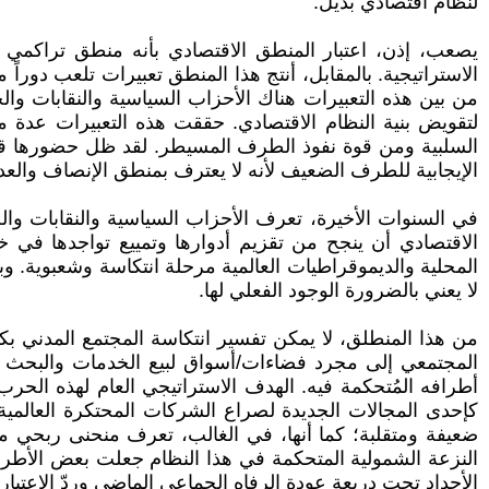
لنظام اقتصادي بديل.
يصعب، إذن، اعتبار المنطق الاقتصادي بأنه منطق تراكمي 
الاستراتيجية. بالمقابل، أنتج هذا المنطق تعبيرات تلعب دورا
من بين هذه التعبيرات هناك الأحزاب السياسية والنقابات والجم
لتقويض بنية النظام الاقتصادي. حققت هذه التعبيرات عدة 
السلبية ومن قوة نفوذ الطرف المسيطر. لقد ظل حضورها قوي
الإيجابية للطرف الضعيف لأنه لا يعترف بمنطق الإنصاف والعد
في السنوات الأخيرة، تعرف الأحزاب السياسية والنقابات و
الاقتصادي أن ينجح من تقزيم أدوارها وتمييع تواجدها في 
المحلية والديموقراطيات العالمية مرحلة انتكاسة وشعبوية. وب
لا يعني بالضرورة الوجود الفعلي لها.
من هذا المنطلق، لا يمكن تفسير انتكاسة المجتمع المدني بك
المجتمعي إلى مجرد فضاءات/أسواق لبيع الخدمات والبحث عن 
أطرافه المُتحكمة فيه. الهدف الاستراتيجي العام لهذه الحر
كإحدى المجالات الجديدة لصراع الشركات المحتكرة العالمية.
ضعيفة ومتقلبة؛ كما أنها، في الغالب، تعرف منحنى ربحي مست
النزعة الشمولية المتحكمة في هذا النظام جعلت بعض الأطرا
الأجداد تحت دريعة عودة الرفاه الجماعي الماضي وردّ الاعتبا