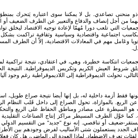
ذو منحنى تصاعدي. بل لا يمكننا سوى اعتباره يَتحرك بمن
ً مهما من أجل إنصاف والدفاع والتعبير عن الطرف الضعيف أو ا
عيات التي تلعب دورا مُهمّا لإعادة توجيه الاقتصاد ليخلق تواز
مكاسب اجتماعية واقتصادية وسياسية وثقافية تراكمت بشكل 
ا وعَامل مهم في المعادلات الاقتصادية، إلاّ أن الطرف ا
ل.
الجمعيات انتكاسة خطيرة، وهي، في اعتقادي، نتيجة تراكمية
خلق شروط العيش الكريم وتكريس الديموقراطية. النتيجة ال
التالي، تحولت الديموقراطية إلى اللاديموقراطية رغم وجود آلي
ونها فقط أزمة داخلية له، بل إنها أيضا نتيجة صراع طويل، ا
الريع. بالموازاة، تحول الصراع إلى داخل قَلب النظام الر
ب هو السيطرة على مصادر ومناطق الحفاظ على الريع والتحكم ف
 كما حَوَّل الطرف المسيطر مراكز إنتاج الصناعات التقليدية
قر-ضعيف أو تناقصي. إنه نوع "جديد" من التقسيم الدولي للع
ف الجدد يستعملون شتى الأساليب لفرض وجودهم بين الأطراف ا
ر لفئات تعرف الاضطهاد. لماذا العودة إلى الماضي، هل كان فعل