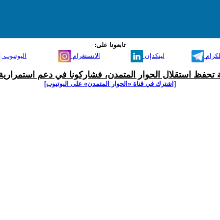
تابعونا على:
لكرام
لينكدإن
الانستغرام
اليوتيوب
ية تحفظ استقلال الحوار المتمدن، فشاركونا في دعم استمرارية 
[اشترك في قناة ‫«الحوار المتمدن» على اليوتيوب]