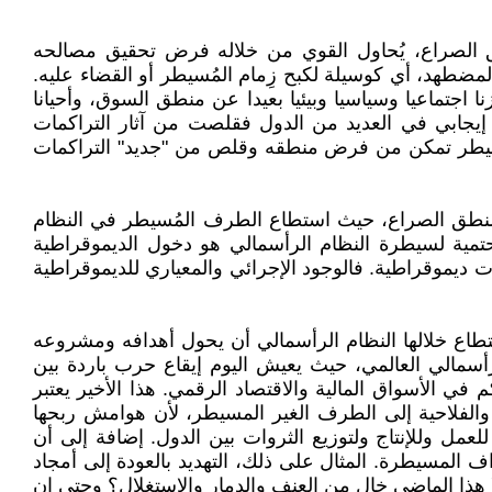
طق الصراع، يُحاول القوي من خلاله فرض تحقيق مصالحه
لمضطهد، أي كوسيلة لكبح زِمام المُسيطر أو القضاء عليه.
نا اجتماعيا وسياسيا وبيئيا بعيدا عن منطق السوق، وأحيانا
إيجابي في العديد من الدول فقلصت من آثار التراكمات
لمسيطر تمكن من فرض منطقه وقلص من "جديد" التراكمات
 لمنطق الصراع، حيث استطاع الطرف المُسيطر في النظام
حتمية لسيطرة النظام الرأسمالي هو دخول الديموقراطية
ات ديموقراطية. فالوجود الإجرائي والمعياري للديموقراطية
ستطاع خلالها النظام الرأسمالي أن يحول أهدافه ومشروعه
أسمالي العالمي، حيث يعيش اليوم إيقاع حرب باردة بين
ي الأسواق المالية والاقتصاد الرقمي. هذا الأخير يعتبر
 والفلاحية إلى الطرف الغير المسيطر، لأن هوامش ربحها
مل وللإنتاج ولتوزيع الثروات بين الدول. إضافة إلى أن
لمسيطرة. المثال على ذلك، التهديد بالعودة إلى أمجاد
ا هذا الماضي خال من العنف والدمار والاستغلال؟ وحتى إن