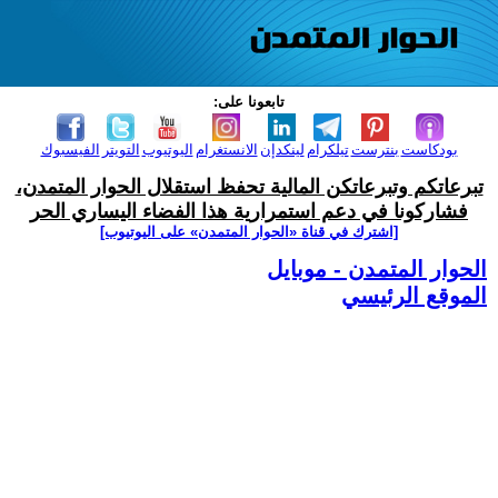
تابعونا على:
بودكاست
بنترست
تيلكرام
لينكدإن
الانستغرام
اليوتيوب
التويتر
الفيسبوك
تبرعاتكم وتبرعاتكن المالية تحفظ استقلال الحوار المتمدن،
فشاركونا في دعم استمرارية هذا الفضاء اليساري الحر
[اشترك في قناة ‫«الحوار المتمدن» على اليوتيوب]
الحوار المتمدن - موبايل
الموقع الرئيسي