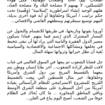
أصحاب "بيم/ BIM" وأصحاب الوهابية؟ فكل هؤلاء
المُتسللين، لا يهمهم لا مصلحة البلاد ولا مصلحة العباد،
همّهم الوحيد إنشاء امبراطورية "إسلامية" (وَهْمية) تحت
حكم ترامب / أمريكا وحلفاؤها أو أية قوة أخرى بديلة،
المهم توسيع سيطرتهم ومنطقهم الفاشي والاقصائي...
أوروبا بقوتها وتاريخها، في طريقها للانقسام والتحول عن
المسار المشترك الذي رُسم فيما بينهم. فماذا سيكون
مصير الدول الفقيرة والنامية التي يراد لها أن تبقى تتخبط
في تخلفها ومشاكلها الاجتماعية والاقتصادية والسياسية
بُغية أن تظل خيراتها وثرواتها سهلة المنال.
جل قضايا الشعوب تم بيعها في السوق العالمي في غياب
لافت للنظر لإرادة الشعوب... آخر بقايا إنسان ووطن يتم
بيعهما بالتقسيط المريح بين دول الشرق وأمريكا
وحلفاؤها، خير مثال فلسطين التي بِيعت بالتقسيط
المُريح للمشروع الاستراتيجي للنظام الرأسمالي بقيادة
أمريكا من أجل السيطرة على منطقة الشرق الأوسط
وباقي المناطق المجاورة ... مَا كان يُحاك في الظلام
خوفا من الشعب، أصبح اليوم يباع في العلن...