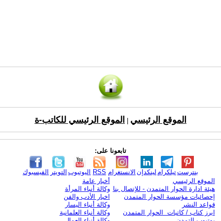
الموقع الرئيسي
الموقع الرئيسي للكاتب-ة
|
تابعونا على:
بنترست
تيلكرام
لينكدإن
الانستغرام
RSS
اليوتيوب
التويتر
الفيسبوك
الموقع الرئيسي
أخبار عامة
هيئة ادارة الحوار المتمدن - للإتصال بنا
وكالة أنباء المرأة
إحصائيات مؤسسة الحوار المتمدن
اخبار الأدب والفن
قواعد النشر
وكالة أنباء اليسار
ابرز كتاب / كاتبات الحوار المتمدن
وكالة أنباء العلمانية
يوتيوب التمدن
وكالة أنباء العمال