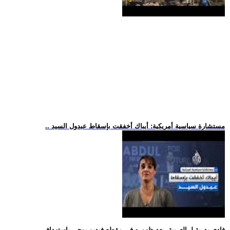
.. مستشارة سياسية أمريكية: أيباك أخفقت بإسقاط عبدول السيد
.. فادي بدرية لـ-العربية- بعد ظهوره في مقطع فيديو يوحي باستهداف