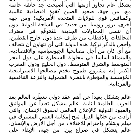
بشكل عام تجاوز أزمتها التي أصبحت جد خانقة خاصة
مع، من جهة، صعود الصين كقوة اقتصادية عالمية
وكمنافس قوي للولايات المتحدة الأمريكية؛ ومن جهة
أخرى، بروز روسيا "من جديد" في الساحة الدولية. دون
أن ننسى المحاولات الجديدة للتَمَوقُع في معترك
التحالفات والأقطاب من طرف عدة دول خارج القطبين،
وأخص بالذكر تركيا. هذه الدولة التي لَن تتهاون أن تتحالف
مع أي كان من أجل مصالحها الجيوسياسية والاقتصادية،
والمتمثلة أساسا في محاولة السيطرة على دول البحر
المتوسط والشرق المتوسط، دول الخليج ودول المغرب
الكبير. إنه مشروع طموح يخدم مصالحها الاستراتيجية
المُؤسسة والمؤطرة بالنظرة الشمولية والنزعة التنافسية
والفردانية.
عالم يتشكل بعيداً عن أهم عقد دولي سَطّره العالم بعد
الحرب العالمية الثانية. عالم يتشكل بَعيداً عن المواثيق
والعهود الدولية كالإعلان العالمي لحقوق الإنسان، والتي
أرادت من خلالها الدول مَنح إمكانية العيش المشترك في
سِلم وسَلام واحترام للاختلاف من أجل الأرض والإنسان.
عالم يتشكل في صراع بين: من جهة، الإبقاء على