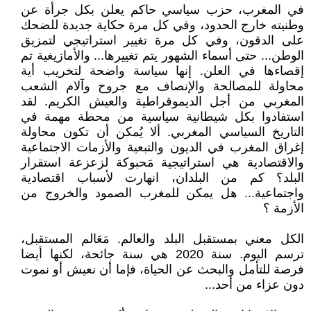
في المغرب، حزب سياسي حاكم يعلن بكل جرأة عن
وطنيته خارج الحدود، وفي كل مرة حكاية جديدة للضحك
على الدقون، وفي كل مرة تغيير استراتيجي لتمزيق
الوطن... حتى أسماء الشهور يتم تغييرها... والأمازيغية تم
إقصاءها في العلن. إنها سياسة واضحة لتخريب أية
محاولة للمصالحة والإنصاف مع جروح وآلام الشعب
المغربي من أجل الديموقراطية والعيش الكريم. لقد
استفادوا بكل شيطانية سياسية من محطة مهمة في
التاريخ السياسي المغربي. ألا يُمكن أن تكون محاولة
إغراق المغرب في الديون والتبعية والأزمات الاجتماعية
والاقتصادية هي استراتيجية مَحبوكة لزعزعة استقرار
البلد؟ كم من البلدان، انهارت لأسباب اقتصادية
واجتماعية... هل يمكن للمغرب الصمود والخروج من
الأزمة ؟
الكل معني بمستقبل البلد والعالم. مَعَالم المستقبل،
ترسم اليوم. سنة 2020 هي سنة جائحة، لكنها أيضا
فرصة للتأمل والبحث عن الحياة، فإما أن نعيش أو نموت
دون عزاء من أحد...