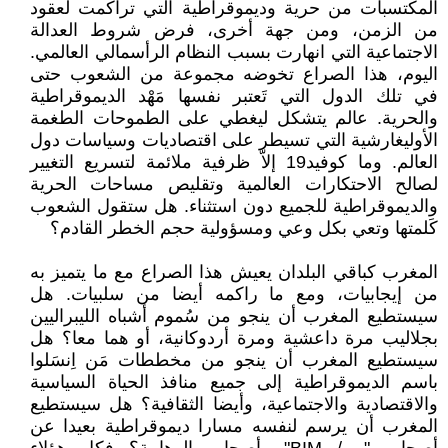
المكتسبات من حرية وديموقراطية التي تراكمت لعقود
من الزمن، ومن جهة أخرى، فرض شروط العدالة
الاجتماعية التي انهارت بسبب النظام الرأسمالي العالمي.
اليوم، هذا الصراع تخوضه مجموعة من الشعوب حتى
في تلك الدول التي تَعتبر نفسها مَهْد الديموقراطية
والحرية. عالم يتشكل ليغطي على الطموحات الطغمة
الأوليغارشية التي تسيطر على اقتصاديات وسياسات دول
العالم. وما كوفيد19 إلاّ ظرفية ملائمة لتسريع التغيير
لصالح الاحتكارات العالمية وتقليص مساحات الحرية
والديموقراطية للجميع دون استثناء. هل ستقول الشعوب
كَلمتها وتعي بكل وعي ومسؤولية حجم الخطر القادم؟
المغرب كباقي البلدان يعيش هذا الصراع مع ما يتميز به
من إيجابيات، ومع ما راكمه أيضا من سلبيات. هل
سيستطيع المغرب أن ينجو من سُموم أشباه الليبراليين
بجلاليب مرة داعشية ومرة أردوكانية، أو هما معا؟ هل
سيستطيع المغرب أن ينجو من مخططات مَن اِنسَلوا
باسم الديموقراطية إلى جميع منافذ الحياة السياسية
والاقتصادية والاجتماعية، وأيضا الثقافية؟ هل سيستطيع
المغرب أن يرسم لنفسه مسارا ديموقراطية بعيدا عن