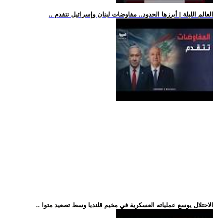
.. العالم الليلة | أبرزها الحدود.. مفاوضات لبنان وإسرائيل تتقدم
.. الاحتلال يوسع عملياته العسكرية في مخيم قلنديا وسط تصعيد متوا