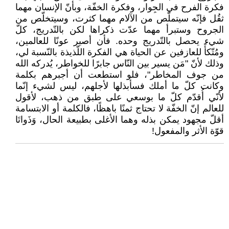
فكرة الفرح في الجِوار، وفكرة الخفّة، وبأنّ الإنسان مهما
ثقُل فإنّه سيتملّص من الآلام مهما كثرت، وسيتخلّص من
الجروح وستبرأ مهما عدّت ذكراها لكن بالتّدريج، كلّ
شيء يحصل بالتّدريج وحده. فأن أصير عونًا للعالمين،
ومُتّكأً للعازفين عن الحياة هي الفكرة اللّذيذة بالنّسبة لي،
وذلك لأنّ "مَن يسير بين النّاس جابرًا للخواطر، يُدركه الله
من جوف المخاطر"، فلو استطعت أن أجبرهم بكلمة
وكانت كلّ ما أملك فسأبذلها لأجلهم، ليس لشيء إنّما
لأنّي أُقدّم كلّ ما بوسعي على طبق من ذهب، لأقول
للعالم إنّ الخفّة لا تحتاج ثمنًا باهظًا، فالكلمة أو الابتسامة
أقلّ مجهود يمكن بذله وهما الأغلى بطبيعة الحال، وَذَواتَا
قوّة الأثر والمفعول!