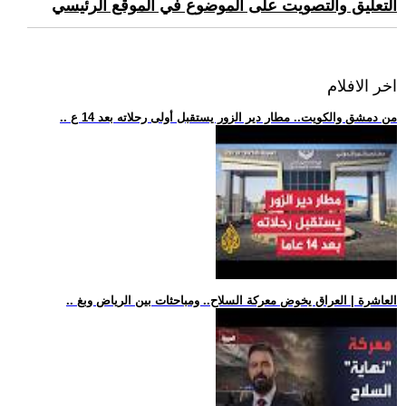
التعليق والتصويت على الموضوع في الموقع الرئيسي
اخر الافلام
.. من دمشق والكويت.. مطار دير الزور يستقبل أولى رحلاته بعد 14 ع
.. العاشرة | العراق يخوض معركة السلاح.. ومباحثات بين الرياض وبغ