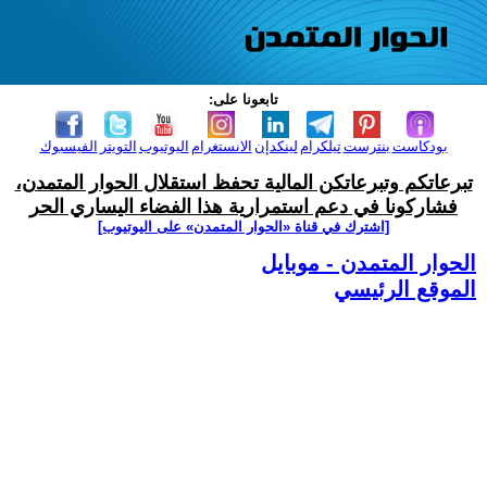
تابعونا على:
بودكاست
بنترست
تيلكرام
لينكدإن
الانستغرام
اليوتيوب
التويتر
الفيسبوك
تبرعاتكم وتبرعاتكن المالية تحفظ استقلال الحوار المتمدن،
فشاركونا في دعم استمرارية هذا الفضاء اليساري الحر
[اشترك في قناة ‫«الحوار المتمدن» على اليوتيوب]
الحوار المتمدن - موبايل
الموقع الرئيسي