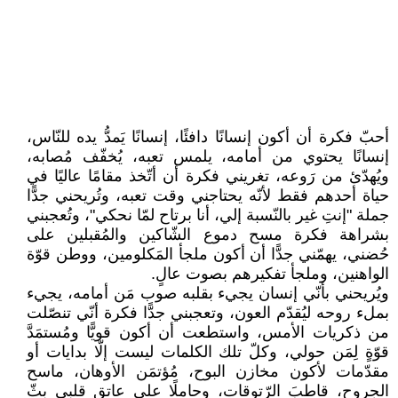
أحبّ فكرة أن أكون إنسانًا دافئًا، إنسانًا يَمدُّ يده للنّاس،
إنسانًا يحتوي من أمامه، يلمس تعبه، يُخفّف مُصابه،
ويُهدّئ من رَوعه، تغريني فكرة أن أتّخذ مقامًا عاليًا في
حياة أحدهم فقط لأنّه يحتاجني وقت تعبه، وتُريحني جدًّا
جملة "إنتِ غير بالنّسبة إلي، أنا برتاح لمّا نحكي"، وتُعجبني
بشراهة فكرة مسح دموع الشّاكين والمُقبلين على
حُضني، يهمّني جدًّا أن أكون ملجأ المَكلومين، ووطن قوّة
الواهنين، وملجأ تفكيرهم بصوت عالٍ.
ويُريحني بأنّي إنسان يجيء بقلبه صوب مَن أمامه، يجيء
بملء روحه ليُقدّم العون، وتعجبني جدًّا فكرة أنّي تنصّلت
من ذكريات الأمس، واستطعت أن أكون قويًّا ومُستمَدَّ
قوّةٍ لِمَن حولي، وكلّ تلك الكلمات ليست إلّا بدايات أو
مقدّمات لأكون مخازن البوح، مُؤتمَن الأوهان، ماسح
الجروح، قاطبَ الرّتوقات، وحاملًا على عاتق قلبي بثّ