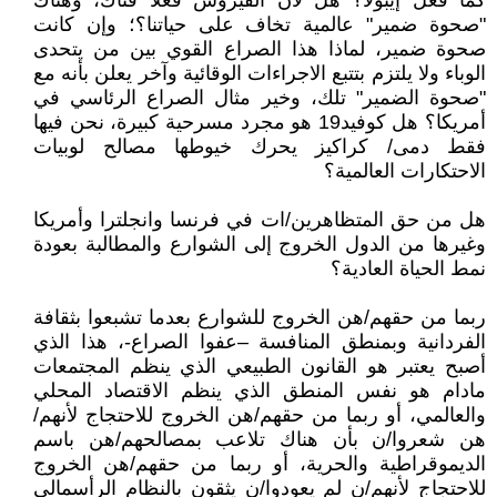
كما فعل إيبولا؟ هل لأن الفيروس فعلا فتاك، وهناك
"صحوة ضمير" عالمية تخاف على حياتنا؟؛ وإن كانت
صحوة ضمير، لماذا هذا الصراع القوي بين من يتحدى
الوباء ولا يلتزم بتتبع الاجراءات الوقائية وآخر يعلن بأنه مع
"صحوة الضمير" تلك، وخير مثال الصراع الرئاسي في
أمريكا؟ هل كوفيد19 هو مجرد مسرحية كبيرة، نحن فيها
فقط دمى/ كراكيز يحرك خيوطها مصالح لوبيات
الاحتكارات العالمية؟
هل من حق المتظاهرين/ات في فرنسا وانجلترا وأمريكا
وغيرها من الدول الخروج إلى الشوارع والمطالبة بعودة
نمط الحياة العادية؟
ربما من حقهم/هن الخروج للشوارع بعدما تشبعوا بثقافة
الفردانية وبمنطق المنافسة –عفوا الصراع-، هذا الذي
أصبح يعتبر هو القانون الطبيعي الذي ينظم المجتمعات
مادام هو نفس المنطق الذي ينظم الاقتصاد المحلي
والعالمي، أو ربما من حقهم/هن الخروج للاحتجاج لأنهم/
هن شعروا/ن بأن هناك تلاعب بمصالحهم/هن باسم
الديموقراطية والحرية، أو ربما من حقهم/هن الخروج
للاحتجاج لأنهم/ن لم يعودوا/ن يثقون بالنظام الرأسمالي