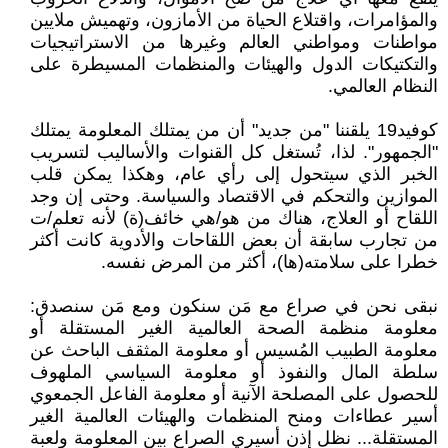
والمؤامرات، واقتلاع الحياة من الأمازون، وتهميش ملايين
مواطنات ومواطني العالم وغيرها من الاستراتيجيات
والتكتيكات الدول والهيئات والمنظمات المسيطرة على
النظام العالمي.
كوفيد19 يلقننا "من جديد" أن من يمتلك المعلومة يمتلك
"الجمهور". لذا، تُستغل كل القنوات والأساليب لتسريب
الخبر الذي سيتحول إلى رأي عام، وهكذا يمكن قلب
الموازين والتحكم في الاقتصاد والسياسة. وحتى إن وجد
اللقاح أو العلاج، هناك من هو/هي خائف(ة) لأنه تعلم/ت
من تجارب سابقة أن بعض اللقاحات والأدوية كانت أكثر
خطرا على سلامته(ها)، أكثر من المرض نفسه.
نبقى نحن في صراع مع مَن سنكون ومع مَن سنصدق:
معلومة منظمة الصحة العالمية الغير المستقلة أو
معلومة الطبيب المُسيس أو معلومة المثقف الباحث عن
سلطة المال والنفوذ أو معلومة السياسي الملهوف
للحصول على المصلحة الآنية أو معلومة الفاعل الجمعوي
أسير عطاءات ومنح المنظمات والهيئات العالمية الغير
المستقلة... نظل إذن أسيري الصراع بين المعلومة ولعبة