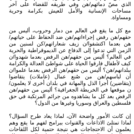
الذي مصّ دمائهم/هن وفي طريقه للقضاء على آخر
مساحات الإنسانية والأمل للعيش بكرامة وحرية
ومساواة.
مع كل ما يقع في العالم من دمار وحروب، أليس من
حقهم/هن رفض إجراءاتهم/هن ضد الحفاظ على حياتهم/
هن بعدما اكتشفوا/ن زيف شعاراتهم/كن لسنين من
الزمن التي تدعوا إلى الدفاع عن الديموقراطية والحرية
في العالم؟ أليس من حقهم/هن الرفض بعدما شهدوا/ن
كيف لأطفال فارقوا الحياة على شواطئ العدالة والكرامة
ببلدانهم/هن؟ أليس من حقهم/هن الرفض بعدما علموا/ن
أن لباسهم/هن من صُنع عمال (عاملات) يتقاضوا
(يتقاضين) أجرا الذل والمهانة في بلدان أخرى لا يعلمون/
ن موقعها في الخريطة الجغرافية؟ أليس من حقهم/هن
الرفض بعد كل ما يشاهدوه من جرائم المرتكبة في حق
فلسطين والعراق وسوريا وغيرها من الدول؟
إن كانت الأمور واضحة الآن، لماذا يعاد طرح السؤال؟
لماذا تمتلئ الاذاعات والقنوات ببرامج لفهم ما يقع وهم
يعلمون أن الاحتجاجات هي نتيجة حتمية لكل اللقاحات