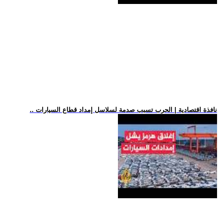
.. نافذة اقتصادية | الحرب تسبب صدمة لسلاسل إمداد قطاع السيارات