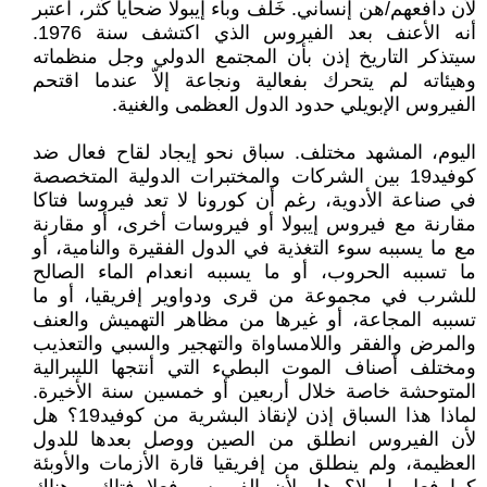
لأن دافعهم/هن إنساني. خَلّف وباء إيبولا ضحايا كُثر، اعتبر
أنه الأعنف بعد الفيروس الذي اكتشف سنة 1976.
سيتذكر التاريخ إذن بأن المجتمع الدولي وجل منظماته
وهيئاته لم يتحرك بفعالية ونجاعة إلاّ عندما اقتحم
الفيروس الإبويلي حدود الدول العظمى والغنية.
اليوم، المشهد مختلف. سباق نحو إيجاد لقاح فعال ضد
كوفيد19 بين الشركات والمختبرات الدولية المتخصصة
في صناعة الأدوية، رغم أن كورونا لا تعد فيروسا فتاكا
مقارنة مع فيروس إيبولا أو فيروسات أخرى، أو مقارنة
مع ما يسببه سوء التغذية في الدول الفقيرة والنامية، أو
ما تسببه الحروب، أو ما يسببه انعدام الماء الصالح
للشرب في مجموعة من قرى ودواوير إفريقيا، أو ما
تسببه المجاعة، أو غيرها من مظاهر التهميش والعنف
والمرض والفقر واللامساواة والتهجير والسبي والتعذيب
ومختلف أصناف الموت البطيء التي أنتجها الليبرالية
المتوحشة خاصة خلال أربعين أو خمسين سنة الأخيرة.
لماذا هذا السباق إذن لإنقاذ البشرية من كوفيد19؟ هل
لأن الفيروس انطلق من الصين ووصل بعدها للدول
العظيمة، ولم ينطلق من إفريقيا قارة الأزمات والأوبئة