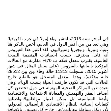
في أواخر سنة 2013، انتشر وباء إيبولا في غرب افريقيا؛
وهي تعد من بين أفقر الدول في العالم، أخص بالذكر هنا
غينيا، وليبريا، ونيجيريا وسيراليون. لقد اعتبر هذا الفيروس
أنه قاتل محترف. حسب احصائيات المنظمة الصحة
العالمية، يقترب معدل فتكه ب 70% مقارنة مع الحالات
المؤكدة بإصابتها بالفيروس (على سبيل المثال في شهر
أكتوبر 2015، تسجلت 11313 حالة وفاة مِن بين 28512
حالة مؤكدة)، وهذا المعدل المسجل هو بالطبع خارج
الحالات التي قد تكون فارقت الحياة بسبب الوباء، وهي
بعيدة عن المراكز الصحية المهترئة في دول تحتضن كل
أصناف الفقر والتهميش والمعاناة الاجتماعية والاقتصادية
وأيضا السياسية، بل يمكن اعتبار مواطنيها/مواطناتها
كنفايات إنسانية للنظام الاقتصادي الرأسمالي المعولم،
لأن وبكل بساطة معاناتهم/هن خارج كل تصنيف. بالإضافة