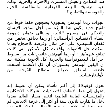
ضد التضامن والعيش المشترك والاحترام والحرية، وذلك
بغية ترسيخ النزعة الفردانية والمنافسة الحرة
والخوصصة والتطبيع ؟
الجواب ربما أنهم/هن يحتجون/ يحتججن فقط خوفاً من
تلقيح جديد يكون هذا المرّة من أجل نمذجة الإنسان
والتحكم في مصيره "للأبد"، وبالتالي ضمان ديمومة
النظام الاقتصادي الرأسمالي؛ أو ربما يخافون/يخفن من
فقدان السيطرة على آخر مكان وفرصة للاحتجاج بعدما
أسكتت جل الأصوات وأقفلت كل الأماكن التي كانت
تدافع عنهم/هن؛ أو ربما أنهم/هن خائفون/ات من سقوط
آخر أمل للديموقراطية والحرية. كل الأجوبة ممكنة، بيد
أن اليقين أنهم/هن يعلمون/ن أن كل الأنظمة أصبحت
خاضعة لمنطق صراع المصالح المُوجه من
الأوليغارشيات...
تحول كوفيد19 إلى أكبر مأساة يمكن أن تصيبنا. إنه
يتحول إلى خطة لانعاش اقتصاديات الشركات الاحتكارية
والمؤسسات المالية العالمية لتغيير مسار العالم بعدما
دخل ما يقارب ثلاثون سنة أو أكثر إلى غرفة الانعاش، لم
ينفع معها أي علاج من ضخ الأموال، واندلاع الحروب