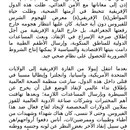
إذن إلى معاناتها مع الأمن الغذائي، ظلت هذه الدول
الإفريقية تتخبط في أزمتها الصحية، وظلت حياة
المواطن(ة) الإفريقي(ة) معرض للهجوم الشرس
للفيروس دون أية حماية. كان عليها انتظار هجومه خارج
رقعتها الجغرافية، بل خارج القارة الإفريقية من أجل
إطلاق صرخة الإسراع في الإنقاذ، وبعث المساعدات
الدولية للمناطق المنكوبة، وإرسال الأطقم الطبية ما
دامت بنيتها الاقتصادية والسياسية لا يمكنها إنتاج الشروط
الضرورية للحصول على نظام صحي جيد.
بعدما انتقل إيبولا من القارة الإفريقية إلى الولايات
المتحدة الأمريكية، واسبانيا، وانجلترا وإيطاليا مسببا في
قتلى داخل هذه الدول، سارعت منظمة الصحة العالمية
بإطلاق نداء عالمي لإنقاذ الوضع قبل أن يخرج عن
السيطرة وبإرسال المساعدات اللازمة؛ وبعدها تهافتت
أهم المختبرات وشركات صناعة الأدوية العالمية للفوز
بملايين الدولارات المخصصة لإيجاد لقاح فعال ضد هذا
الفيروس. وحتى لا ننسى، كان هناك شهداء وشهيدات من
أطباء وطبيبات وممرضين/ات، أناس دفعوا أرواحهم/هن
في سبيل إنقاذ الآخر بغض النظر عن لونه وجنسه ووطنه