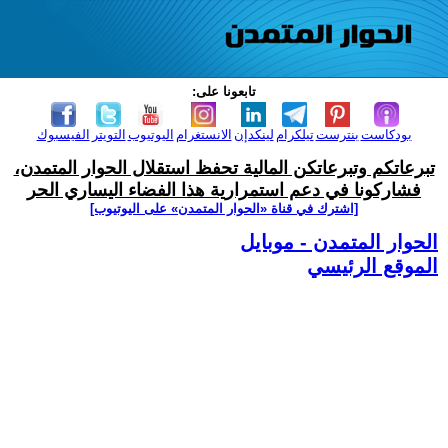
تابعونا على:
بودكاست
بنترست
تيلكرام
لينكدإن
الانستغرام
اليوتيوب
التويتر
الفيسبوك
تبرعاتكم وتبرعاتكن المالية تحفظ استقلال الحوار المتمدن،
فشاركونا في دعم استمرارية هذا الفضاء اليساري الحر
[اشترك في قناة ‫«الحوار المتمدن» على اليوتيوب]
الحوار المتمدن - موبايل
الموقع الرئيسي