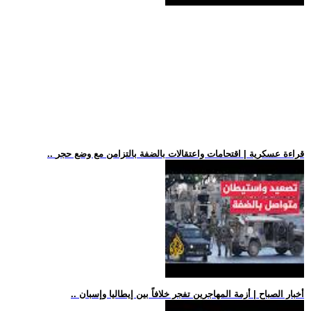
.. قراءة عسكرية | اقتحامات واعتقالات بالضفة بالتزامن مع وضع حجر
.. أخبار الصباح | أزمة المهاجرين تفجر خلافاً بين إيطاليا وإسبان