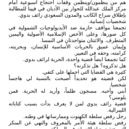
هم من ينظمون/وينظمن وقفات احتجاج أسبوعية امام
مركز الملك عبدالله للحوار بين الأديان في فيينا للمطالبة
بإطلاق سراح الكاتب والمدون السعودي رائف بدوي.
شخصيات إنسانية.
تجمعنا مواقف حازمة ضد الأيديولوجيات الشمولية في
كل صورها، وعلى الأخص الإسلامية الأصولية واليمين
المتطرف. والاثنتان متواجدتان في النمسا.
وإيمان عميق بالحريات الأساسية للإنسان، وبحريته،
كرامته، وحقه في التعبير.
كما تجمعنا ايضاً قضية واحدة، الحرية لرائف بدوي.
هل تذكروه؟ هل تذكرنه؟
كثيرة هي القضايا التي احملها على كتفي.
لكن قضيته هو تحديداً أصبحت بالنسبة لي هاجساً
شخصيا.
أبني وأحبه. مسجون ظلماً، وأريد له الحرية. فمن
يلومني؟
قضية رائف بدوي لمن لا يعرف بدأت بسبب كتاباته
الليبرالية.
رجل رفض سلطة الكهنوت وممارساتها في وطنه.
رفض سلطة هيئة الأمر بالمعروف والنهي عن المنكر