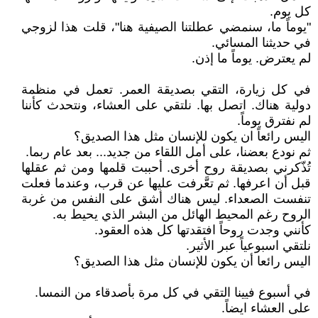
كل يوم.
"يوماً ما، سنمضي عطلتنا الصيفية هنا"، قلت هذا لزوجي
في حديثنا المسائي.
لم يعترض. يوماً ما إذن.
في كل زيارة، التقي بصديقة العمر. تعمل في منظمة
دولية هناك. اتصل بها. نلتقي على العشاء، ونتحدث كأننا
لم نفترق يوماً.
اليس رائعاً ان يكون للإنسان مثل هذا الصديق؟
ثم نودع بعضنا، على أمل اللقاء من جديد... بعد عام ربما.
تُذّكرني بصديقة روح أخرى. أحببت قلمها ومن ثم عقلها
قبل أن اعرفها. ثم تعَّرفت عليها عن قرب، وعندما فعلت
تنفست الصعداء. ليس هناك أشق على النفس من غربة
الروح رغم المحيط الهائل من البشر الذي يحيط به.
كأنني وجدت روحاً افتقدتها كل هذه العقود.
نلتقي اسبوعياً عبر الأثير.
اليس رائعا أن يكون للإنسان مثل هذا الصديق؟
في أسبوع فيينا التقي في كل مرة بأصدقاء من النمسا.
على العشاء ايضاً.