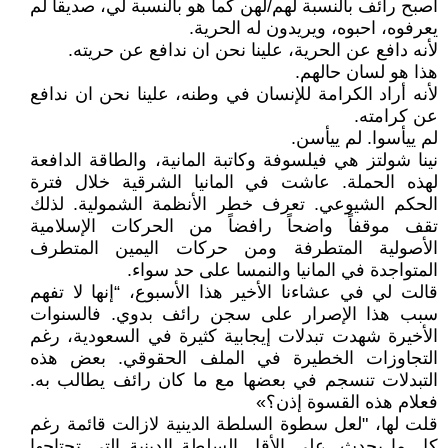
اصبح رائف بالنسبة لهم/لهن كما هو بالنسبة لي، صديقاً لم
يعرفوه، احبوه، ويريدون له الحرية.
لأنه دافع عن الحرية، علينا نحن ان ندافع عن حريته.
هذا هو لسان حالهم.
لأنه أراد الكرامة للإنسان في وطنه، علينا نحن ان ندافع
عن كرامته.
لم ييأسوا. لم ييأسن.
نينا شولتز هي فيلسوفة وكاتبة المانية، والطاقة الدافعة
لهذه الحملة. عاشت في المانيا الشرقية خلال فترة
الحكم الشيوعي. تعرف خطر الأنظمة الشمولية. لذلك
تقف موقفاً واضحاً رافضاً من الحركات الإسلامية
الأصولية المتطرفة ومن حركات اليمين المتطرف
المتواجدة في المانيا والنمسا على حد سواء.
قالت لي في عشاءنا الأخير هذا الأسبوع، “إنها لا تفهم
سبب هذا الإصرار على سجن رائف بدوي. فالسنوات
الأخيرة شهدت تبدلات إيجابية كثيرة في السعودية، رغم
التجاوزات الخطيرة في الملف الحقوقي. بعض هذه
التبدلات تنسجم في بعضها مع ما كان رائف يطالب به.
فعلام هذه القسوة إذن؟»
قلت لها، "لعل سطوة السلطة الدينية لازالت قائمة رغم
كل ما يحدث. على الأقل السلطة الدينية التي تحتاجها