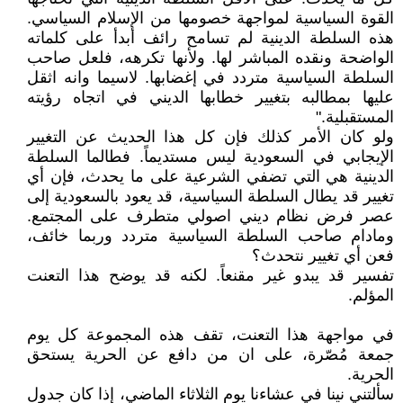
القوة السياسية لمواجهة خصومها من الإسلام السياسي.
هذه السلطة الدينية لم تسامح رائف أبدأ على كلماته
الواضحة ونقده المباشر لها. ولأنها تكرهه، فلعل صاحب
السلطة السياسية متردد في إغضابها. لاسيما وانه اثقل
عليها بمطالبه بتغيير خطابها الديني في اتجاه رؤيته
المستقبلية."
ولو كان الأمر كذلك فإن كل هذا الحديث عن التغيير
الإيجابي في السعودية ليس مستديماً. فطالما السلطة
الدينية هي التي تضفي الشرعية على ما يحدث، فإن أي
تغيير قد يطال السلطة السياسية، قد يعود بالسعودية إلى
عصر فرض نظام ديني اصولي متطرف على المجتمع.
ومادام صاحب السلطة السياسية متردد وربما خائف،
فعن أي تغيير نتحدث؟
تفسير قد يبدو غير مقنعاً. لكنه قد يوضح هذا التعنت
المؤلم.
في مواجهة هذا التعنت، تقف هذه المجموعة كل يوم
جمعة مُصّرة، على ان من دافع عن الحرية يستحق
الحرية.
سألتني نينا في عشاءنا يوم الثلاثاء الماضي، إذا كان جدول