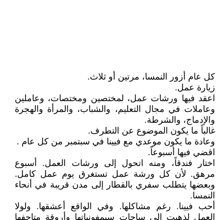
كل عام أزور النمسا، مرتين أو ثلاث.
زيارة عمل.
اعقد فيها ورشات عمل، لمختصين ومختصات، وعاملين
وعاملات في مجال التعليم، والشباب، والمرأة والهجرة
والإدماج، والشرطة.
غالباً ما يكون الموضوع عن التطرف.
وعادة ما يكون موعدي مع فيينا في سبتمبر من كل عام .
اقضي فيها أسبوعاً.
اختار فندقاً، ومنه اتحول إلى ورشات العمل. أسبوع
مرهق. لأن كل ورشة عمل تستغرق يوم عمل كامل.
وبعضها يتطلب سفري بالقطار إلى مدن قريبة في أنحاء
النمسا.
أحب فيينا. رغم مشاكلها. وفي الواقع أعشقها. ولولا
العمل لذهبت إلى ساحات سيمفونياتها وأروقة متاحفها