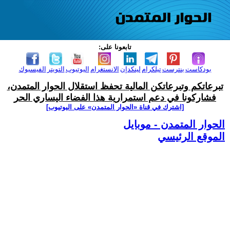
تابعونا على:
بودكاست
بنترست
تيلكرام
لينكدإن
الانستغرام
اليوتيوب
التويتر
الفيسبوك
تبرعاتكم وتبرعاتكن المالية تحفظ استقلال الحوار المتمدن،
فشاركونا في دعم استمرارية هذا الفضاء اليساري الحر
[اشترك في قناة ‫«الحوار المتمدن» على اليوتيوب]
الحوار المتمدن - موبايل
الموقع الرئيسي