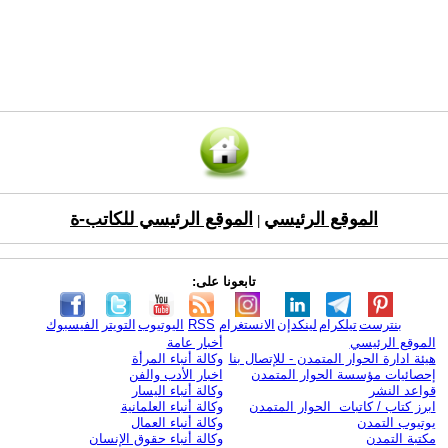
الموقع الرئيسي
الموقع الرئيسي للكاتب-ة
|
تابعونا على:
بنترست
تيلكرام
لينكدإن
الانستغرام
RSS
اليوتيوب
التويتر
الفيسبوك
الموقع الرئيسي
أخبار عامة
هيئة ادارة الحوار المتمدن - للإتصال بنا
وكالة أنباء المرأة
إحصائيات مؤسسة الحوار المتمدن
اخبار الأدب والفن
قواعد النشر
وكالة أنباء اليسار
ابرز كتاب / كاتبات الحوار المتمدن
وكالة أنباء العلمانية
يوتيوب التمدن
وكالة أنباء العمال
مكتبة التمدن
وكالة أنباء حقوق الإنسان