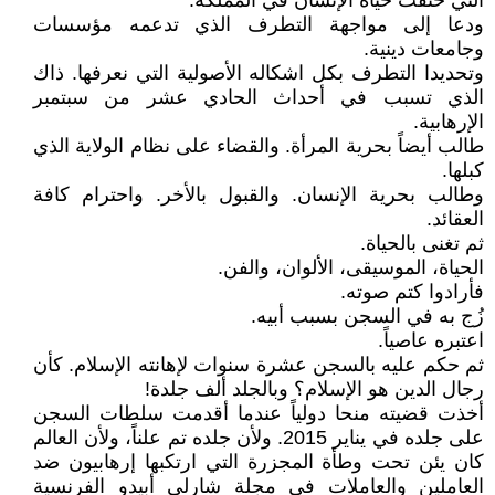
التي خنقت حياة الإنسان في المملكة.
ودعا إلى مواجهة التطرف الذي تدعمه مؤسسات
وجامعات دينية.
وتحديدا التطرف بكل اشكاله الأصولية التي نعرفها. ذاك
الذي تسبب في أحداث الحادي عشر من سبتمبر
الإرهابية.
طالب أيضاً بحرية المرأة. والقضاء على نظام الولاية الذي
كبلها.
وطالب بحرية الإنسان. والقبول بالأخر. واحترام كافة
العقائد.
ثم تغنى بالحياة.
الحياة، الموسيقى، الألوان، والفن.
فأرادوا كتم صوته.
زُج به في السجن بسبب أبيه.
اعتبره عاصياً.
ثم حكم عليه بالسجن عشرة سنوات لإهانته الإسلام. كأن
رجال الدين هو الإسلام؟ وبالجلد ألف جلدة!
أخذت قضيته منحا دولياً عندما أقدمت سلطات السجن
على جلده في يناير 2015. ولأن جلده تم علناً، ولأن العالم
كان يئن تحت وطأة المجزرة التي ارتكبها إرهابيون ضد
العاملين والعاملات في مجلة شارلي أبيدو الفرنسية