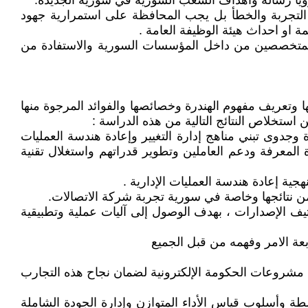
 الرؤيا رسالة وأهداف الشعب السورية في سورية الجديدة.
و التجربة والخطأ بل يجب المحافظة على استمرارية جهود
مة او احداث هيئة الوظيفة العامة .
ى المتخصصين من داخل المؤسسات السورية والاستفادة من
ا وتعريف مفهوم الهندرة وخصائصها والفوائد المرجوة منها
ستخلاص النتائج التالية من هذه الدراسة :
وجدوى تبني مناهج إدارة التغيير وإعادة هندسة العمليات
المعرفة ودعم العاملين وتطوير قدراتهم واستغلال تقنية
جية إعادة هندسة العمليات الإدارية .
من نتائجها وخاصة في سورية تجربة شركة الاتصالات.
يف الإصدارات ، بهدف الوصول إلى آليات عملية وتطبيقية
ابعة الامر وفهمه من قبل الجميع
ي مشروعات الحكومة الإلكترونية لضمان نجاح هذه التجارب
طة وأسلوب قياس الأداء المتوازن وإدارة الجودة الشاملة