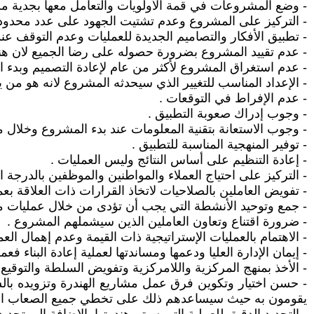
- وضع المشروعات في قمة الأولويات والتعامل معها بجدية م
- التركيز على المشروع وعدم تشتيت الجهود على عدد محدود من
- تطبيق الأفكار والتصاميم الجديدة للعمليات وعدم التوقف عند
- عدم تقييد المشروع بضرورة حصوله على رضا الجميع لان هن
- عدم استغراق المشروع لأكثر من عام لإعادة التصميم وبدء الت
- الإعداد المناسب للتغيير الذي سيحدثه المشروع لانه هو من 
- عدم الإفراط في التوقعات .
- وجوب إدراك صعوبة التطبيق .
- وجوب الاستعانة بتقنية المعلومات عند بدء المشروع وخلال م
- توفير المنهجية المناسبة للتطبيق .
- إعادة التنظيم على أساس النتائج وليس العمليات .
- التركيز على احتياج العملاء والمواطنين والموظفين بالدرجة ال
- تفويض العاملين بالصلاحيات لاتخاذ القرارات ذات العلاقة بعم
- جمع وتوحيد الأنشطة التي يجب أن تؤدى من خلال عمليات مت
- ضرورة اقتناع وتعاون العاملين الذين سيشملهم المشروع .
- الاهتمام بالعمليات الإستراتيجية ذات القيمة وعدم إهمال العم
- إيمان الإدارة العليا ودعمها ومساندتها لعملية إعادة البناء ف
- الأخذ بمنهج المركزية واللامركزية وتفويض السلطة والتوقيع 
- حسن اختيار وتكوين فرق عمل مشاريع الهندرة وتزويده بالس
يقومون به حيث سيساعدهم ذلك على تخطي جميع الصعاب الت