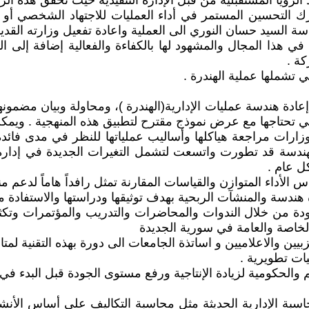
ديد الرؤيا المستقبلية من قبل الإدارة التنفيذية حيث تحقق هذه
يترك التحسين المستمر في أداء العمليات للاجتهاد الشخصي أ
ئاسة السيد حسان النوري الى العملية واعادة تفعيل وزارته القدي
 في هذا المجال والمشهود لها بالكفاءة والفعالية إضافة إل
ة .
ي تشملها عملية الهندرة .
ادة هندسة عمليات الإدارية(الهندرة )، ومحاولة وبيان مضمونه
 تحتاجها مع عرض نموذج مقترح لتطبيق هذه المنهجية . ويمكن ا
زارات مراجعة هياكلها وأساليب عملياتها للنظر في مدى فائدة 
لهندسة قد تطورت واتسعت لتشمل التغيرات الجديدة في إدارة 
ل عام .
أداء المتوازن والقياسات المقارنة تمثل رافداً هاماً لدعم منه
 هندسة والمنشآت الربحية بهدف توثيقها ودراستها والاستفادة 
ودة من خلال الندوات والمحاضرات والتدريب والمؤتمرات وتكث
خاصة والعامة في سورية الجديدة
يين والاعلاميين و اساتذة الجامعات الى دورة بهذه التقنية لمت
يات تطويرية .
والحكومية لزيادة الإنتاجية ورفع مستوى الجودة قبل البدء ف
اسبة الإدارية الحديثة مثل محاسبة التكاليف على أساس الأنش