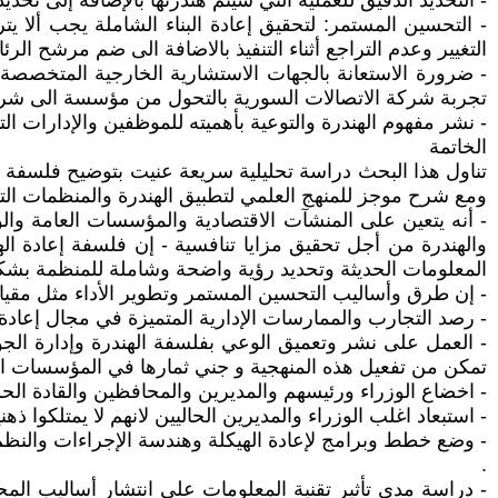
- التحديد الدقيق للعملية التي سيتم هندرتها بالإضافة إلى تح
- التحسين المستمر: لتحقيق إعادة البناء الشاملة يجب ألا 
التغيير وعدم التراجع أثناء التنفيذ بالاضافة الى ضم مرشح الر
- ضرورة الاستعانة بالجهات الاستشارية الخارجية المتخصصة
تجربة شركة الاتصالات السورية بالتحول من مؤسسة الى شرك
- نشر مفهوم الهندرة والتوعية بأهميته للموظفين والإدارات الت
الخاتمة
تناول هذا البحث دراسة تحليلية سريعة عنيت بتوضيح فلسفة إع
ومع شرح موجز للمنهج العلمي لتطبيق الهندرة والمنظمات التي
- أنه يتعين على المنشآت الاقتصادية والمؤسسات العامة والو
والهندرة من أجل تحقيق مزايا تنافسية - إن فلسفة إعادة ا
المعلومات الحديثة وتحديد رؤية واضحة وشاملة للمنظمة بشك
- إن طرق وأساليب التحسين المستمر وتطوير الأداء مثل مقياس ال
- رصد التجارب والممارسات الإدارية المتميزة في مجال إعادة
- العمل على نشر وتعميق الوعي بفلسفة الهندرة وإدارة الج
تمكن من تفعيل هذه المنهجية و جني ثمارها في المؤسسات ال
- اخضاع الوزراء ورئيسهم والمديرين والمحافظين والقادة الحزب
- استبعاد اغلب الوزراء والمديرين الحاليين لانهم لا يمتلكوا ذهن
- وضع خطط وبرامج لإعادة الهيكلة وهندسة الإجراءات والنظم 
.
- دراسة مدى تأثير تقنية المعلومات على انتشار أساليب المح