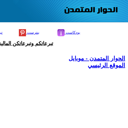
بودكاست
بنترست
تي
تبرعاتكم وتبرعاتكن المال
الحوار المتمدن - موبايل
الموقع الرئيسي