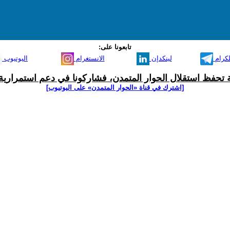
تابعونا على:
لكرام
لينكدإن
الانستغرام
اليوتيوب
ية تحفظ استقلال الحوار المتمدن، فشاركونا في دعم استمرارية 
[اشترك في قناة ‫«الحوار المتمدن» على اليوتيوب]