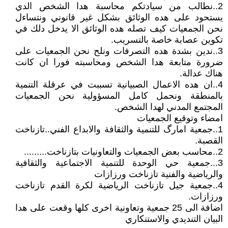
2..نطالب من سيادتكم محاسبة هدا الشخص الدي
يستحود على هده الوثائق بشكل غير قانوني ونتساءل
نحن الجمعيات كيف تصله هده الوثائق الا يدخل دلك في
تكوين عصابة خاصة بالتسريب.
3..ندين بشدة هده التصرفات ونلح نحن الجمعيات على
ضرورة متابعة هدا الشخص ومحاسبته فورا ان كانت
هناك عدالة.
4..ان هده الاعمال الصبيانية تسببت في عرقلة التنمية
بالمنطقة ونحمل كامل المسؤولية نحن الجمعيات
المجتمع المدني لهدا الشخص.
امضاء وتوقيع الجمعيات
1..جمعية امارگ للتنمية والثقافة والابداع الفني..تازناخت
القصبة.
2..محاسب بعض الجمعيات والتعاونيات بتازناخت.........
3...جمعية حي الوحدة للتنمية الاجتماعية والثقافية
والرياضية والفنية تازناخت ورزازات
4..جمعية جيل تازناخت الرياضية لكرة القدم تازناخت
ورزازات.
اضافة الى 25 جمعية وتعاونية اخرى كلها وقعت على هدا
البيان التنديدي والاستنكاري