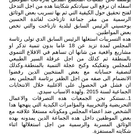
اسفله ان نرفع الى سيادتكم شكايتنا هده من اجل التدخل
لفتح تحقيق حول الكيفية التي ثم بها تسريب بعض الوثائق
الرسمية من مقر جماعة تازناخت لفائدة الحسين
بوحسيني الرئيس السابق لبلدية تازناخت والتي تخص
بعض المواطنين.
هده التسريبات استغلها الرئيس السابق الدي تولى رئاسة
المجلس لمدة تزيد عن 18 عاما بدون تنمية تدكر او
مشاريع واقعية من شانها ان تساهم في الاقلاع التنموي
بالمنطقة ثم كدلك من اجل عرقلة السير الطبيعي
للمجلس وتفكيكه وكبح عجلة التنمية بالمنطقة.وكدلك
لتصفية حساباته مع بعض المنتخبين الدين رفضوا
الانضمام الى صفه من اجل الظفر برئاسة المجلس بعد
ان فشل في الحصول على الاغلبية خلال الانتخابات
الجماعية لسنة 2015 .ولهده الاسباب سيدي.
1..نستنكر نحن الجمعيات هده التصرفات والاعمال
التحريضية والتخريبية والمؤامرات الكيدية التي ينهجها هدا
الشخص ضد اعضاء المجلس ومكوناته مستغلا علاقته مع
بعض الموظفين داخل هده الجماعة الدين يمدونه بهده
الوثائق المسربة والرسمية من اجل استغلالها اثناء
شكايته المستفزة.