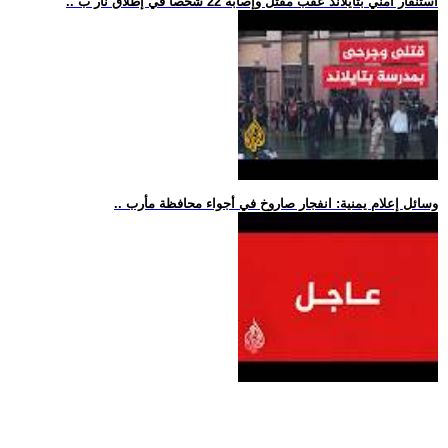
.. استنفار أمني بتايلاند عقب مقتل وإصابة 22 شخصا في إطلاق نار ب
.. وسائل إعلام يمنية: انفجار صاروخ في أجواء محافظة مأرب