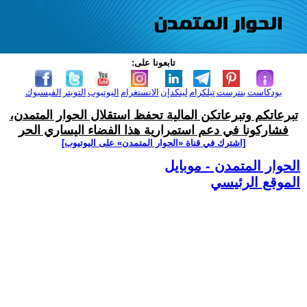
تابعونا على:
بودكاست
بنترست
تيلكرام
لينكدإن
الانستغرام
اليوتيوب
التويتر
الفيسبوك
تبرعاتكم وتبرعاتكن المالية تحفظ استقلال الحوار المتمدن،
فشاركونا في دعم استمرارية هذا الفضاء اليساري الحر
[اشترك في قناة ‫«الحوار المتمدن» على اليوتيوب]
الحوار المتمدن - موبايل
الموقع الرئيسي