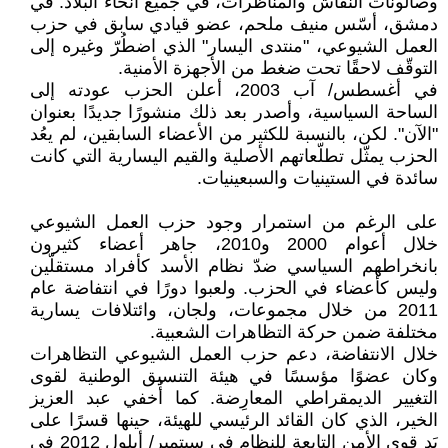
وصالونات النقاش والمناظرات، في جميع أنحاء البلاد. في
دمشق، أسّس منيف ملحم، عضو قيادي سابق في حزب
العمل الشيوعي، "منتدى اليسار" الذي اضطُرّ وغيره إلى
التوقّف لاحقًا تحت ضغط من الأجهزة الأمنية.
في أغسطس/ آب 2003، أعلن الحزب عودته إلى
الساحة السياسية، وأصدر بعد ذلك منشورًا جديدًا بعنوان
"الآن". لكن، بالنسبة للكثير من الأعضاء السابقين، لم يعُد
الحزب يمثّل تطلّعاتهم الأصلية والقيم اليسارية التي كانت
سائدة في الستينيات والسبعينيات.
على الرغم من استمرار وجود حزب العمل الشيوعي
خلال أعوام 2000 و2010، جاهر أعضاء كثيرون
بانخراطهم السياسي ضدّ نظام الأسد كأفراد مستقلّين
وليس كأعضاء في الحزب. ولعبوا دورًا في انتفاضة عام
2011 من خلال مجموعات، ولجان، وائتلافات يسارية
مختلفة ضمن حركة التظاهرات الشعبية.
خلال الانتفاضة، دعم حزب العمل الشيوعي التظاهرات
وكان عضوًا مؤسسًا في هيئة التنسيق الوطنية لقوى
التغيير الديمقراطي المعارِضة. كما أُخفي عبد العزيز
الخير، الذي كان القائد الرئيسي للهيئة، حينها قسرًا على
يَد قوى الأمن التابعة للنظام في سبتمبر/ أيلول 2012 في