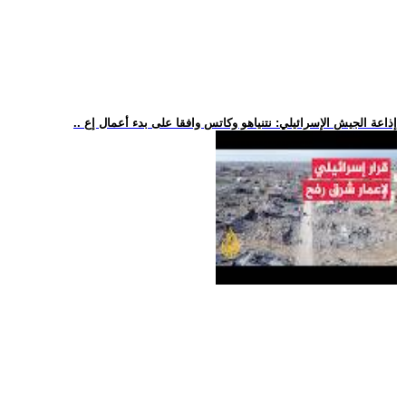
.. إذاعة الجيش الإسرائيلي: نتنياهو وكاتس وافقا على بدء أعمال إع