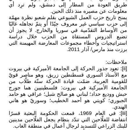
طريق العودة من المطار إلى دمشق، ولم ترِد أي
معلومات عن مصيره منذ ذلك الحين.
يمنح تاريخ حزب العمل الشيوعي بقلم شعبو نظرة مهمّة
إلى حزب سياسي غير معروف جيّدًا أو يتمّ تجاهله غالبًا
من الأوساط التقدّمية في سوريا والخارج. لا يجوز أن
تضيع الدروس المستقاة من الحزب خلال دراسة
استراتيجيات وأخطاء مجموعات المعارضة المهيمنة التي
برزت منذ مارس/ آذار 2011.
ملاحظات:
[ii]: تعود جذور الحركة إلى الجامعة الأميركية في بيروت
مع الأستاذ السوري قسطنطين زريق، وهو مناصر قويّ
للقومية العربية. ضمّت قيادة الحركة ستّة طلّاب من
الجامعة الأميركية في بيروت: فلسطينيين هما جورج
حبش ووديع حداد؛ لبناني هو صالح شبل؛ عراقي هو حامد
الجبوري؛ كويتي هو أحمد الخطيب؛ وسوريّ هو هاني
الهندي.
[iii]: في العام 1969، قمعت الحكومة البعثية قسرًا
انتفاضة للفلّاحين التي تندّد بنظام يجعل الفلّاحين مدينين
للبنك الزراعي للتسديد لرجال أعمال في منطقة الغاب.