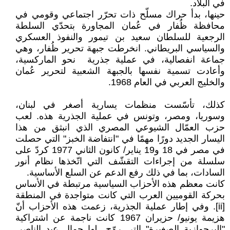
في البلاد.
حينها، بدأ حراك مسلّح ذات تحرّر اجتماعي وقومي في
محافظة ظُفار في عُمان المجاورة بتحدّي السلطة
الرجعية للسلطان سعيد بن تيمور والنفوذ العسكري
والسياسي البريطاني. انخرطت جبهة تحرير ظُفار، وهي
جماعة انفصالية، في عملية جذرية نحو الماركسية،
وأعادت تسمية نفسها بالجبهة الشعبية لتحرير عُمان
والخليج العربي في العام 1968.
كذلك، تأسّست منظمات يسارية أصغر في لبنان،
وسوريا، ومصر، وتونس في عملية الجذرية هذه. لعب
حزب العمّال الشيوعي المصري الذي انبثق من هذا
اليسار الجديد دورًا مهمًا في "انتفاضة الخبز" التي حصلت
في مصر في 18 و19 يناير/ كانون الثاني 1977 كردّ على
سلسلة من إجراءات التقشّف التي اتّخذها نظام أنور
السادات، بما في ذلك رفع الدعم عن السلع الأساسية.
كانت معظم هذه الأحزاب السياسية مرتبطة في الأساس
بحركة القوميين العرب التي كانت متواجدة في المنطقة
[ii]. وفي إطار عملية الجذرية، زعمت هذه الأحزاب أنّ
هزيمة يونيو/ حزيران 1967 كانت ناجمة عن اشتراكية
"البرجوازية الصغيرة" التي روّج لها جمال عبد الناصر.