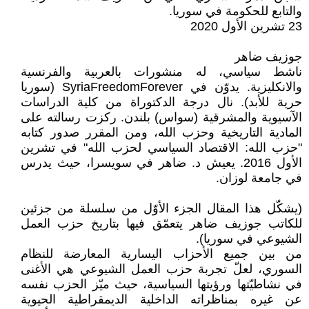
والتابع للحكومة في سوريا.
23 تشرين الأول 2020
جوزيف ضاهر
ناشط سياسي، له منشورات بالعربية والفرنسية
والانكليزية. يدوّن في SyriaFreedomForever (سوريا
حرية للأبد). نال درجة الدكتوراة من كلية الدراسات
الآسيوية والمشرقية (سواس) بلندن. ركزت رسالته على
المادية التاريخية وحزب الله، ومن المقرر صدور كتابه
"حزب الله: الاقتصاد السياسي لحزب الله" في تشرين
الأول 2016. يعيش د. ضاهر في سويسرا، حيث يدرس
في جامعة لوزان.
(يشكّل هذا المقال الجزء الأوّل من سلسلة من جزئين
للكاتب جوزيف ضاهر يتعمّق فيها بتاريخ حزب العمل
الشيوعي في سوريا).
من بين جميع الأحزاب اليسارية المعارضة للنظام
السوري، لعلّ تجربة حزب العمل الشيوعي هي الأغنى
في نشاطيّتها ورؤيتها السياسية، حيث ميّز الحزب نفسه
عن غيره بمناظراته الداخلية الديمقراطية الحيوية