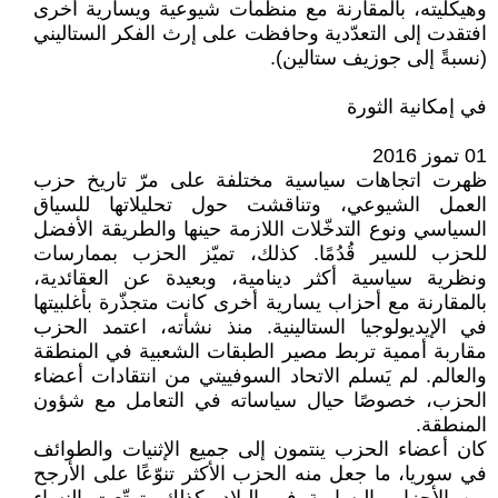
وهيكليته، بالمقارنة مع منظمات شيوعية ويسارية أخرى
افتقدت إلى التعدّدية وحافظت على إرث الفكر الستاليني
(نسبةً إلى جوزيف ستالين).
في إمكانية الثورة
01 تموز 2016
ظهرت اتجاهات سياسية مختلفة على مرّ تاريخ حزب
العمل الشيوعي، وتناقشت حول تحليلاتها للسياق
السياسي ونوع التدخّلات اللازمة حينها والطريقة الأفضل
للحزب للسير قُدُمًا. كذلك، تميّز الحزب بممارسات
ونظرية سياسية أكثر دينامية، وبعيدة عن العقائدية،
بالمقارنة مع أحزاب يسارية أخرى كانت متجذّرة بأغلبيتها
في الإيديولوجيا الستالينية. منذ نشأته، اعتمد الحزب
مقاربة أممية تربط مصير الطبقات الشعبية في المنطقة
والعالم. لم يَسلم الاتحاد السوفييتي من انتقادات أعضاء
الحزب، خصوصًا حيال سياساته في التعامل مع شؤون
المنطقة.
كان أعضاء الحزب ينتمون إلى جميع الإثنيات والطوائف
في سوريا، ما جعل منه الحزب الأكثر تنوّعًا على الأرجح