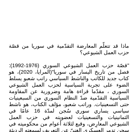
ماذا قد تتعلّم المعارضة التقدّمية في سوريا من قصّة
حزب العمل الشيوعي؟
"قصّة حزب العمل الشيوعي السوري (1976-1992):
فصل من تاريخ اليسار في سوريا"(المرايا، 2020)، هو
كتاب جديد للكاتب والناشط السياسي راتب شعبو يسلط
الضوء على تجربة السياسية لحزب العمل الشيوعي
السوري ، مقدّما قراءة هامة وضرورية عن المقاومة
السياسية التقدّمية ضدّ النظام السوري من السبعينيات
حتى التسعينيات. وراتب شعبو، مؤلف الكتاب، هو ناشط
سياسي يساري سوري سُجن لمدّة 16 عامًا في
الثمانينيات والتسعينيات لعضويته في حزب العمل
الشيوعي المعارِض، وقبع لثلاثة أعوام من محكوميته في
سجن تدمر العسكري الغنيّ عن التعريف لسمعته الرديئة