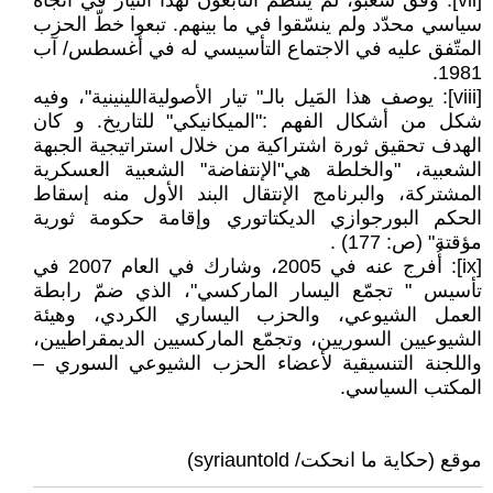
[vii]: وفق شعبو، لم يتنظّم التابعون لهذا التيّار في اتجاه
سياسي محدّد ولم ينسّقوا في ما بينهم. تبعوا خطّ الحزب
المتّفق عليه في الاجتماع التأسيسي له في أغسطس/ آب
1981.
[viii]: يوصف هذا المَيل بالـ" تيار الأصوليةاللينينية"، وفيه
شكل من أشكال الفهم :"الميكانيكي" للتاريخ. و كان
الهدف تحقيق ثورة اشتراكية من خلال استراتيجية الجبهة
الشعبية، "والخلطة هي"الإنتفاضة" الشعبية العسكرية
المشتركة، والبرنامج الإنتقال البند الأول منه إسقاط
الحكم البورجوازي الديكتاتوري وإقامة حكومة ثورية
مؤقتة" (ص: 177) .
[ix]: أُفرج عنه في 2005، وشارك في العام 2007 في
تأسيس " تجمّع اليسار الماركسي"، الذي ضمّ رابطة
العمل الشيوعي، والحزب اليساري الكردي، وهيئة
الشيوعيين السوريين، وتجمّع الماركسيين الديمقراطيين،
واللجنة التنسيقية لأعضاء الحزب الشيوعي السوري –
المكتب السياسي.
موقع (حكاية ما انحكت/ syriauntold)