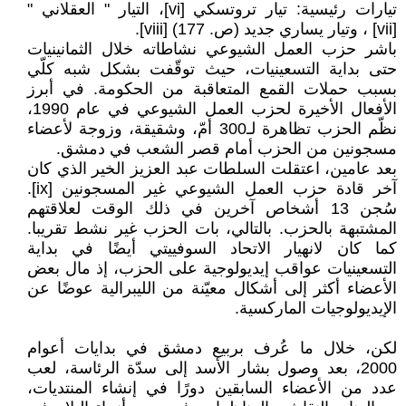
تيارات رئيسية: تيار تروتسكي [vi]، التيار " العقلاني "
[vii] ، وتيار يساري جديد (ص. 177) [viii].
باشر حزب العمل الشيوعي نشاطاته خلال الثمانينيات
حتى بداية التسعينيات، حيث توقّفت بشكل شبه كلّي
بسبب حملات القمع المتعاقبة من الحكومة. في أبرز
الأفعال الأخيرة لحزب العمل الشيوعي في عام 1990،
نظّم الحزب تظاهرة لـ300 أمّ، وشقيقة، وزوجة لأعضاء
مسجونين من الحزب أمام قصر الشعب في دمشق.
بعد عامين، اعتقلت السلطات عبد العزيز الخير الذي كان
آخر قادة حزب العمل الشيوعي غير المسجونين [ix].
سُجن 13 أشخاص آخرين في ذلك الوقت لعلاقتهم
المشتبهة بالحزب. بالتالي، بات الحزب غير نشط تقريبا.
كما كان لانهيار الاتحاد السوفييتي أيضًا في بداية
التسعينيات عواقب إيديولوجية على الحزب، إذ مال بعض
الأعضاء أكثر إلى أشكال معيّنة من الليبرالية عوضًا عن
الإيديولوجيات الماركسية.
لكن، خلال ما عُرف بربيع دمشق في بدايات أعوام
2000، بعد وصول بشار الأسد إلى سدّة الرئاسة، لعب
عدد من الأعضاء السابقين دورًا في إنشاء المنتديات،