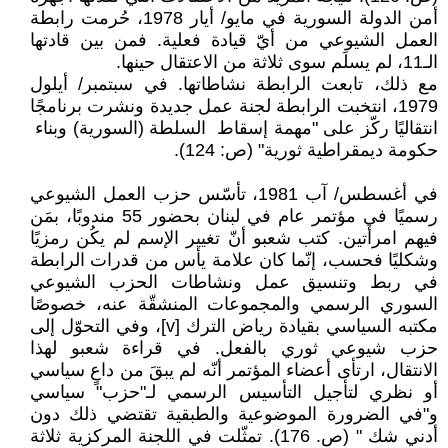
أمن الدولة السورية في مايو/ أيار 1978، حُرمت رابطة
العمل الشيوعي من أيّ قيادة فعلية. فمن بين قادتها
الـ11، لم يسلَم سوى ثلاثة من الاعتقال حينها.
مع ذلك، تابعت الرابطة نشاطاتها. في سبتمبر/ أيلول
1979، انتخبت الرابطة لجنة عمل جديدة ونشرت برنامجًا
انتقاليًا ركّز على "مهمة إسقاط السلطة (السورية) وبناء
حكومة ديمقراطية ثورية" (ص: 124).
في أغسطس/ آب 1981، تأسّس حزب العمل الشيوعي
رسميًا في مؤتمر عام في لبنان بحضور 55 مندوبًا، بمَن
فيهم امرأتين. كتب شعبو أنّ تغيير الإسم لم يكُن رمزيًا
وشكليًا فحسب، إنّما كان علامة يأس من قدرات الرابطة
في ربط وتنسيق عمل ونشاطات الحزب الشيوعي
السوري الرسمي والمجموعات المنشقّة عنه، خصوصًا
مكتبه السياسي بقيادة رياض الترك [v]، وفي التحوّل إلى
حزب شيوعي ثوري بالفعل. في قراءة شعبو لهذا
الانتقال، ارتأى أعضاء المؤتمر أنّه لم يبقَ من داعٍ سياسي
أو نظري لتأجيل التأسيس الرسمي لـ"حزب" سياسي
و"في الضرورة الموضوعية والطبقية تقتضي ذلك دون
أدني شك " (ص. 176). تمثّلت في اللجنة المركزية ثلاثة