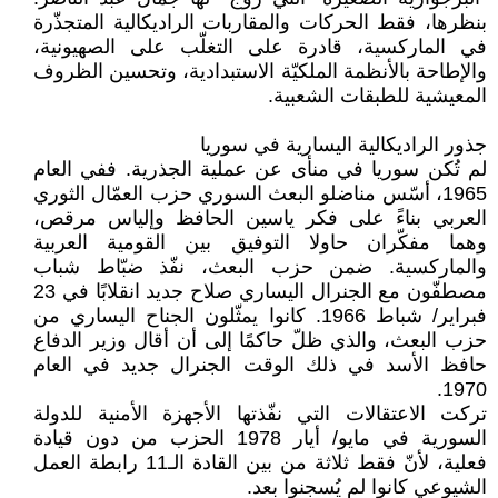
بنظرها، فقط الحركات والمقاربات الراديكالية المتجذّرة
في الماركسية، قادرة على التغلّب على الصهيونية،
والإطاحة بالأنظمة الملكيّة الاستبدادية، وتحسين الظروف
المعيشية للطبقات الشعبية.
جذور الراديكالية اليسارية في سوريا
لم تُكن سوريا في منأى عن عملية الجذرية. ففي العام
1965، أسّس مناضلو البعث السوري حزب العمّال الثوري
العربي بناءً على فكر ياسين الحافظ وإلياس مرقص،
وهما مفكّران حاولا التوفيق بين القومية العربية
والماركسية. ضمن حزب البعث، نفّذ ضبّاط شباب
مصطفّون مع الجنرال اليساري صلاح جديد انقلابًا في 23
فبراير/ شباط 1966. كانوا يمثّلون الجناح اليساري من
حزب البعث، والذي ظلّ حاكمًا إلى أن أقال وزير الدفاع
حافظ الأسد في ذلك الوقت الجنرال جديد في العام
1970.
تركت الاعتقالات التي نفّذتها الأجهزة الأمنية للدولة
السورية في مايو/ أيار 1978 الحزب من دون قيادة
فعلية، لأنّ فقط ثلاثة من بين القادة الـ11 رابطة العمل
الشيوعي كانوا لم يُسجنوا بعد.