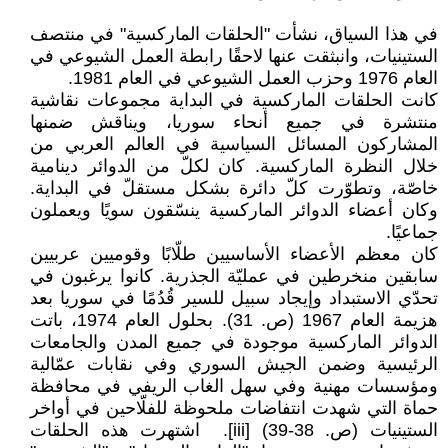
في هذا السياق، نشأت "الحلقات الماركسية" في منتصف
الستينيات، وانبثقت عنها لاحقًا رابطة العمل الشيوعي في
العام 1976 وحزب العمل الشيوعي في العام 1981.
كانت الحلقات الماركسية في البداية مجموعات نقاشية
منتشرة في جميع أنحاء سوريا، ويناقش ضمنها
المشاركون المسائل السياسية في العالم العربي من
خلال النظرة الماركسية. كان لكلّ من الدوائر دينامية
خاصّة، وتطوّرت كلّ دائرة بشكل مستقلّ في البداية.
وكان أعضاء الدوائر الماركسية ينسّقون سويًا ويعملون
جماعيًا.
كان معظم الأعضاء الأساسيين طلّابًا وقوميين عربيين
سابقين منخرطين في عمليّة الجذرية. كانوا يرغبون في
تحدّي الاستبداد وإيجاد سبيل للسير قُدُمًا في سوريا بعد
هزيمة العام 1967 (ص. 31). بحلول العام 1974، باتت
الدوائر الماركسية موجودة في جميع المدن والجامعات
الرئيسية وضمن الجيش السوري وفي نقابات عمّالية
ومؤسسات مهنية وفي سهل الغاب الريفي في محافظة
حماة التي شهدت انتفاضات ملحوظة للفلّاحين في أواخر
الستينيات (ص. 38-39) [iii]. اشتهرت هذه الحلقات