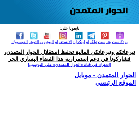
تابعونا على:
بودكاست
بنترست
تيلكرام
لينكدإن
الانستغرام
اليوتيوب
التويتر
الفيسبوك
تبرعاتكم وتبرعاتكن المالية تحفظ استقلال الحوار المتمدن،
فشاركونا في دعم استمرارية هذا الفضاء اليساري الحر
[اشترك في قناة ‫«الحوار المتمدن» على اليوتيوب]
الحوار المتمدن - موبايل
الموقع الرئيسي