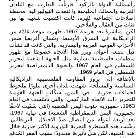
رأسمالية الدولة بالركود. فارتأت التقارب مع البلدان
الغربية والممالك الخليجية واعتمدت النيوليبرالية، محبطة
إصلاحات اجتماعية كثيرة، كانت اكتسبت شعبية لها بين
فئات من العمّال والفلّاحين.
لكن، مباشرةً بعد هزيمة 1967، ظهرت موجة عامّة من
الراديكالية في الشرق الأوسط وشمال أفريقيا ضمن
الأحزاب القومية العربية واليسارية، والتي كانت قد نشأت
قبل بضعة أعوام. وبرز هذا الاتجاه خصوصًا مع ظهور
منظمات فلسطينية يسارية مثل الجبهة الشعبية لتحرير
فلسطين في العام 1967 والجبهة الديمقراطية لتحرير
فلسطين في العام 1969.
بالإضافة إلى بروز المقاومة الفلسطينية الراديكالية
السياسية والمسلّحة، شهدت بلدان أخرى تبلورًا ملحوظًا
لجماعات جذرية . في اليمن، شكّلت الجبهة القومية
للتحرير ذات الاتجاه الماركسي، والتي تأسّست في العام
1963، جمهورية جنوب اليمن الشعبية (التي سُمّيت لاحقًا
بجمهورية اليمن الديمقراطية الشعبية) في نهاية 1967،
بعد أربعة أعوام من النضال ضدّ الاحتلال البريطاني.
دشّنت هذه السيطرة التجربة الثوروية الأكثر جذرية خلال
هذه الحقبة، لكن ظلّ تأثيرها محدودًا بسبب الفقر المُدقع