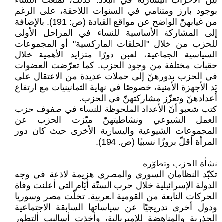
بين الأحزاب اليسارية في البلاد. كذلك، تمتّعت النساء
بوجود بارز ومتنامي في السنوات اللاحقة، على الرغم
من غيابهنّ الواضح عن مواقع القيادة (ص: 191). بالإضافة
إلى المشاركة الأساسية للنساء في المراحل الأولى
للحزب من خلال "الحلقات الماركسية" أو المجموعات
السياسية الجماعية، لعبن دورًا متزايد الأهمية خلال
حقبات مختلفة من وجود الحزب. كما تعرّضت العضوات
في الحزب بدورهنّ إلى حملات عديدة من الاعتقال على
يَد الأجهزة الأمنية، خصوصًا في نهاية الثمانينيات مع ارتفاع
أعدادهنّ وتعزّز مشاركتهنّ في الحزب.
كتب شعبو أنّ الأعداد الملحوظة للنساء في صفوف حزب
العمل الشيوعي ونشاطيتهنّ ميّزت الحزب عن
المجموعات الشيوعية واليسارية الأخرى حيث كان دور
المرأة أقلّ بروزًا نسبيًا (ص. 194).
نشأة الحزب وتطوّره
تكبّد النظامان السوري والمصري هزيمة لاذعة في وجه
الدولة الإسرائيلية خلال حرب الستّة أيّام التي أعلنت وفاة
الحركات النابعة من القومية العربية. تخلّت مصر وسوريا
ودول أخرى تدريجيًا عن سياساتها السابقة الاجتماعية
الجذرية والمناهضة للإمبريالية، وأخذت أساليب ألتطور