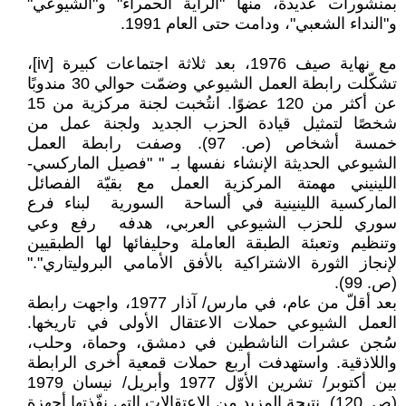
بمنشورات عديدة، منها "الراية الحمراء" و"الشيوعي"
و"النداء الشعبي"، ودامت حتى العام 1991.
مع نهاية صيف 1976، بعد ثلاثة اجتماعات كبيرة [iv]،
تشكّلت رابطة العمل الشيوعي وضمّت حوالي 30 مندوبًا
عن أكثر من 120 عضوًا. انتُخبت لجنة مركزية من 15
شخصًا لتمثيل قيادة الحزب الجديد ولجنة عمل من
خمسة أشخاص (ص. 97). وصفت رابطة العمل
الشيوعي الحديثة الإنشاء نفسها بـ " "فصيل الماركسي-
اللينيني مهمتة المركزية العمل مع بقيّة الفصائل
الماركسية اللينينية في ألساحة السورية لبناء فرع
سوري للحزب الشيوعي العربي، هدفه رفع وعي
وتنظيم وتعبئة الطبقة العاملة وحليفائها لها الطبقيين
لإنجاز الثورة الاشتراكية بالأفق الأمامي البروليتاري"."
(ص. 99).
بعد أقلّ من عام، في مارس/ آذار 1977، واجهت رابطة
العمل الشيوعي حملات الاعتقال الأولى في تاريخها.
سُجن عشرات الناشطين في دمشق، وحماة، وحلب،
واللاذقية. واستهدفت أربع حملات قمعية أخرى الرابطة
بين أكتوبر/ تشرين الأوّل 1977 وأبريل/ نيسان 1979
(ص. 120). نتيجة المزيد من الاعتقالات التي نفّذتها أجهزة