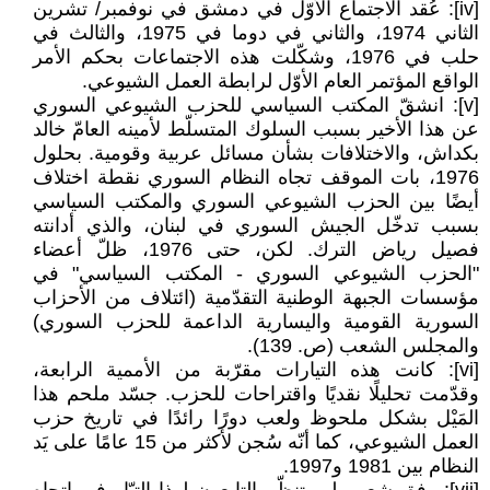
[iv]: عُقد الاجتماع الأوّل في دمشق في نوفمبر/ تشرين
الثاني 1974، والثاني في دوما في 1975، والثالث في
حلب في 1976، وشكّلت هذه الاجتماعات بحكم الأمر
الواقع المؤتمر العام الأوّل لرابطة العمل الشيوعي.
[v]: انشقّ المكتب السياسي للحزب الشيوعي السوري
عن هذا الأخير بسبب السلوك المتسلّط لأمينه العامّ خالد
بكداش، والاختلافات بشأن مسائل عربية وقومية. بحلول
1976، بات الموقف تجاه النظام السوري نقطة اختلاف
أيضًا بين الحزب الشيوعي السوري والمكتب السياسي
بسبب تدخّل الجيش السوري في لبنان، والذي أدانته
فصيل رياض الترك. لكن، حتى 1976، ظلّ أعضاء
"الحزب الشيوعي السوري - المكتب السياسي" في
مؤسسات الجبهة الوطنية التقدّمية (ائتلاف من الأحزاب
السورية القومية واليسارية الداعمة للحزب السوري)
والمجلس الشعب (ص. 139).
[vi]: كانت هذه التيارات مقرّبة من الأممية الرابعة،
وقدّمت تحليلًا نقديًا واقتراحات للحزب. جسّد ملحم هذا
المَيْل بشكل ملحوظ ولعب دورًا رائدًا في تاريخ حزب
العمل الشيوعي، كما أنّه سُجن لأكثر من 15 عامًا على يَد
النظام بين 1981 و1997.