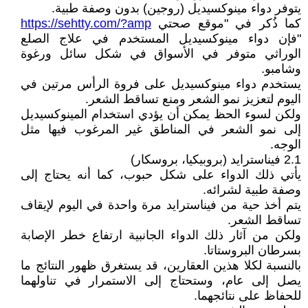
يتوفر دواء مينوكسيديل (روجين) بدون وصفة طبية.
كما ذُكر في "موقع صحتي
https://sehtty.com/?amp
"فإن دواء مينوكسيديل المستخدم في علاج الصلع
الوراثي متوفر في الأسواق في شكل سائل ورغوة
وشامبو.
يستخدم دواء مينوكسيديل على فروة الرأس مرتين في
اليوم لتعزيز نمو الشعر ومنع تساقط الشعر.
ولكن لسوء الحظ يمكن أن يؤدي استخدام المينوكسيديل
إلى نمو الشعر في المناطق غير المرغوب فيها مثل
الوجه.
2.1 فيناسترايد (بروبيكيا، بروسكار)
يأتي ذلك الدواء على شكل حبوب، كما أنه يحتاج إلى
وصفة طبية لشرائه.
يتم أخذ حية من فيناسترايد مرة واحدة في اليوم لإيقاف
تساقط الشعر.
ولكن من آثار ذلك الدواء الجانبية ارتفاع خطر الإصابة
بسرطان البروستاتا.
بالنسبة لكلا هذين العقارين، قد يستغرق ظهور النتائج ما
يصل إلى عام، وستحتاج إلى الاستمرار في تناولهما
للحفاظ على نتائجهما.