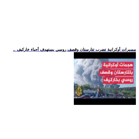
.. مسيرات أوكرانية تضرب تتارستان وقصف روسي يستهدف أحياء خاركيف