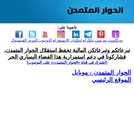
تابعونا على:
بودكاست
بنترست
تيلكرام
لينكدإن
الانستغرام
اليوتيوب
التويتر
الفيسبوك
تبرعاتكم وتبرعاتكن المالية تحفظ استقلال الحوار المتمدن،
فشاركونا في دعم استمرارية هذا الفضاء اليساري الحر
[اشترك في قناة ‫«الحوار المتمدن» على اليوتيوب]
الحوار المتمدن - موبايل
الموقع الرئيسي