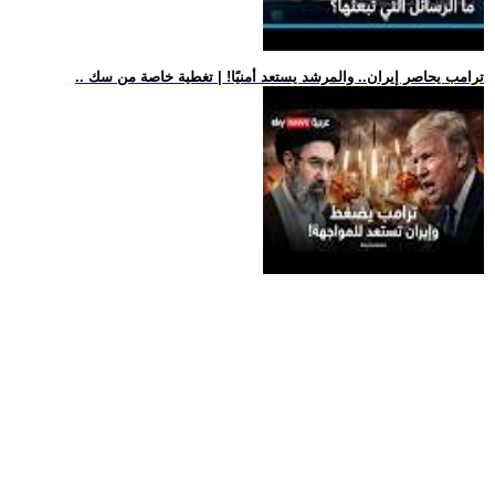
.. ترامب يحاصر إيران.. والمرشد يستعد أمنيًا! | تغطية خاصة من سك