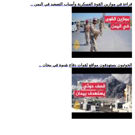
.. قراءة في موازين القوة العسكرية وأسباب التصعيد في اليمن
.. الحوثيون يستهدفون مواقع لقوات دفاع شبوة في بيحان