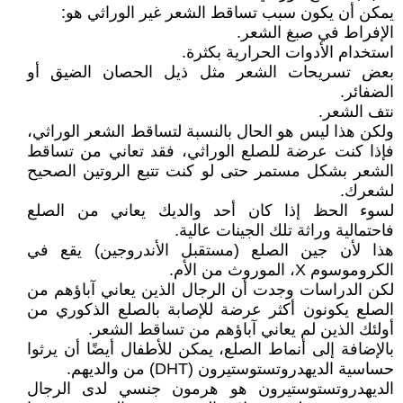
يمكن أن يكون سبب تساقط الشعر غير الوراثي هو:
الإفراط في صبغ الشعر.
استخدام الأدوات الحرارية بكثرة.
بعض تسريحات الشعر مثل ذيل الحصان الضيق أو
الضفائر.
نتف الشعر.
ولكن هذا ليس هو الحال بالنسبة لتساقط الشعر الوراثي،
فإذا كنت عرضة للصلع الوراثي، فقد تعاني من تساقط
الشعر بشكل مستمر حتى لو كنت تتبع الروتين الصحيح
لشعرك.
لسوء الحظ إذا كان أحد والديك يعاني من الصلع
فاحتمالية وراثة تلك الجينات عالية.
هذا لأن جين الصلع (مستقبل الأندروجين) يقع في
الكروموسوم X، الموروث من الأم.
لكن الدراسات وجدت أن الرجال الذين يعاني آباؤهم من
الصلع يكونون أكثر عرضة للإصابة بالصلع الذكوري من
أولئك الذين لم يعاني آباؤهم من تساقط الشعر.
بالإضافة إلى أنماط الصلع، يمكن للأطفال أيضًا أن يرثوا
حساسية الديهدروتستوستيرون (DHT) من والديهم.
الديهدروتستوستيرون هو هرمون جنسي لدى الرجال