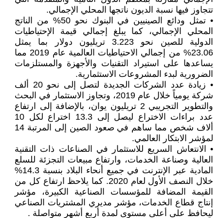
تتجاوز فيها نسبة الديون ناتجها المحلي الإجمالي.
• تمثل ودائع الصينيين في البنوك نحو 50% من الناتج
المحلي الإجمالي، كما يبلغ إجمالي قيمة الإحتياطيات
الدولية للصين نحو 3.223 تريليون دولار بما يمثل
23.06% من إجمالي الاحتياطيات العالمية عام 2019 مما
يساعدها على استيراد التقنيات والأجهزة والمستلزمات
الضرورية لبدء المشروعات الاستثمارية.
• زيادة عدد الشركات الجديدة لتصل إلى نحو 20 ألف
شركة يومياً خلال عام 2019، وتجاوز الاستثمار في البحث
والتطوير التجريبي 2 تريليون يوان، بالإضافة إلى ارتفاع
عدد براءات الاختراع ليصل إلى 13.3 اختراع لكل 10
ألاف شخص مما ساهم في صعود الصين إلى المرتبة 14
لمؤشر الابتكار العالمي.
• الانتعاش السريع للاستثمار في الصناعات ذات التقنية
العالية وصناعة الخدمات، وارتفاع مبيعات التجزئة للسلع
المادية عبر الإنترنت في جميع أنحاء البلاد بنسبة 14.3%
خلال النصف الأول لعام 2020. كما يلاحظ ارتفاع كل من
القيمة المضافة للمؤسسات الصناعية الكبيرة، مؤشر
إنتاج قطاع الخدمات، مؤشر مديري المشتريات الصناعي
ليحافظ على أعلى مستوى لمدة أربع أشهر متواصلة .