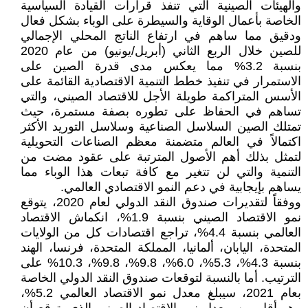
والهيئات الصينية التي تنفذ قرارات القيادة السياسية
الخاصة بأعمال الوقاية والسيطرة على الوباء بشكل فعال
ودقيق مما ساهم في ارتفاع الناتج المحلي الإجمالي
للصين خلال الربع الثاني (أبريل/يونيو) من عام 2020
بنسبة 3.2% مما يعكس مدى قدرة الصين على
الاستمرار في تنفيذ خطط التنمية الاقتصادية القائمة على
الأسس المتراكمة طويلة الأجل للاقتصاد الصيني، والتي
تساهم في الحفاظ على تطوره بصفة مستمرة، حيث
تمتلك الصين السلاسل الصناعية وسلاسل التوريد الأكثر
اكتمالاً في العالم متضمنة معظم الصناعات التحويلية
لتمثل بذلك أهم الأصول المترتبة على عقود مضت من
التنمية والتي لن تتغير مع كافة تبعات هذا الوباء مما
يساهم بإيجابية في دعم النمو الاقتصادي العالمي.
ووفقاً لتقديرات صندوق النقد الدولي لعام 2020، يتوقع
نمو الاقتصاد الصيني بنسبة 1.9%، انكماش الاقتصاد
العالمي بنسبة 4.4%، تراجع اقتصادات كل من الولايات
المتحدة، اليابان، ألمانيا، المملكة المتحدة، فرنسا، الهند
بنسبة 4.3%، 5.3%، 6.0%، 9.8%، 9.8%، 10.3% على
الترتيب. أما بالنسبة لتوقعات صندوق النقد الدولي الخاصة
بعام 2021، سيبلغ معدل نمو الاقتصاد العالمي 5.2%،