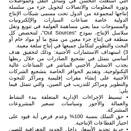
التي استغلت التحسن في وسائل النقل والمواصلات
وثورة المعلومات والاتصالات لتحويل جزء من سلسلة
إنتاجها لمجموعة من الدول تحت مسمى شبكات الإنتاج
الدولية خاصة صناعات السيارات والإلكترونيات
والمنسوجات مما يعني مساهمة العولمة في تنويع ونقل
سلاسل الإنتاج، نموذج “Out Sources”، لتتخصص كل
منطقة في إنتاج جزء معين من منتج ما أو مواد خام أو
البحث والتطوير لتتكامل جميعها في إنتاج سلعة معينة.
3) استهداف الاستثمارات الأجنبية: وذلك لتحقيق هدف
أساسي يتمثل في تشجيع الصادرات من خلال ربطها
بجذب الاستثمار الأجنبي المباشر في الصناعات عالية
التكنولوجية، وتقديم الحوافز الخاصة بتشجيع الشركات
الأجنبية على إنشاء مقرات إقليمية ومراكز للبحوث
والتطوير ومراكز للتدريب في الصين، والتي تتمثل فيما
يلي:
• تبسيط الإجراءات الإدارية المتعلقة ببدء النشاط
والعمالة والأجور وسياسات تسعير المشروعات
المشتركة.
• حق التملك بنسبة 100% وعدم فرض أية قيود على
اختيار القطاعات الإنتاجية.
• حرية تحديد الأسعار داخل الحدود الجغرافية للصين