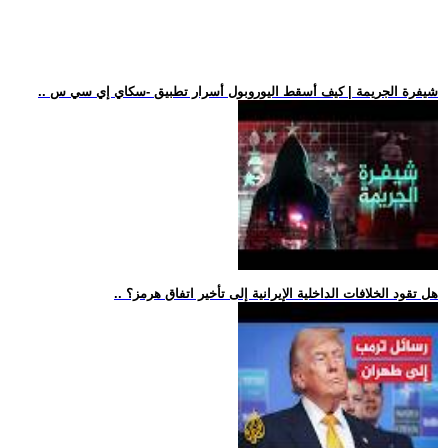
.. شيفرة الجريمة | كيف أسقط اليوروبول أسرار تطبيق -سكاي إي سي س
.. هل تقود الخلافات الداخلية الإيرانية إلى تأخير اتفاق هرمز؟