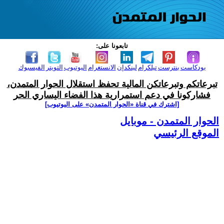
تابعونا على:
بودكاست
بنترست
تيلكرام
لينكدإن
الانستغرام
اليوتيوب
التويتر
الفيسبوك
تبرعاتكم وتبرعاتكن المالية تحفظ استقلال الحوار المتمدن،
فشاركونا في دعم استمرارية هذا الفضاء اليساري الحر
[اشترك في قناة ‫«الحوار المتمدن» على اليوتيوب]
الحوار المتمدن - موبايل
الموقع الرئيسي