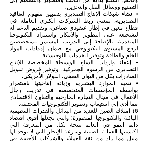
وفحص السلع بداية من البحث والتطوير والتصميم إلى
التصنيع ووسائل النقل والتخزين.
• إنشاء شبكات الإنتاج التصديري بتطبيق مفهوم العناقيد
التصديرية، بمعنى ربط الشركات الكبرى العاملة في
قطاع معين في إطار عنقودي صناعي، وتقديم الدعم له
لتشجيعه على التطوير والابتكار واستيراد التكنولوجيا
المتقدمة، بالإضافة إلى التدريب المستمر للمتخصصين
لرفع المستوى التكنولوجي مع ضمان إمدادات المواد
الخام والطاقة وتوفير الخدمات اللوجيستية.
• إعفاء واردات السلع الوسيطة المخصصة للإنتاج
التصديري من الرسوم الجمركية، وتوفير قروض تمويل
الصادرات بكل من اليوان الصيني، الدولار الأمريكي.
• تنمية الموارد البشـرية وزيادة إنتاجيتها باستمرار
بواسطة المؤسسات المتخصصة في تدريب رجال
الأعمال في مجال التجارة الخارجية والتعاون الاقتصادي
مما أدى إلى استيعاب وتطوير التكنولوجيات المختلفة.
6) امتلاك الصين للعديد من البدائل والقدرات التنظيمية
الهائلة والتكنولوجيا المتطورة: والتي تجعلها أقوى اقتصاد
دائم النمو في العالم نتيجة لكل من المعرفة التي
اكتسبتها العمالة الصينية وسرعة الإنجاز التي لا يوجد لها
مثيل مما زاد من ثقة العملاء والشركات الأجنبية في