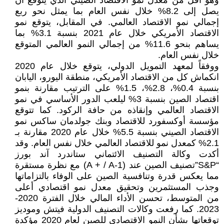
وهو أقل من معدل نمو الاقتصاد الصيني الذي يتوقع أن
يصل إلى 8.2% خلال نفس العام بما يمثل نحو ربع
إجمالي نمو الاقتصاد العالمي. في المقابل، يتوقع نمو
الاقتصاد الأمريكي خلال عام 2021 بنسبة 3.1% بما
يساهم بنحو 11.6% من إجمالي النمو العالمي المتوقع
خلال نفس العام.
ووفقاً لمعهد التمويل الدولي، يتوقع خلال عام 2020
انكماش كل من الاقتصاد الأمريكي، منطقة اليورو، اليابان
بنسبة 0.4%، 2.8%، 1.5% على الترتيب مقارنة بنمو
اقتصاد الصين بنسبة 3% ليلعب الدور الأساسي في نمو
الاقتصاد العالمي وإنقاذه من حافة الركود. كما تتوقع
مؤسسة أوكسفورد للاقتصاد وبنك جولدمان ساكس نمو
الاقتصاد الصيني بنسبة 5.5% خلال عام 2020 مقارنة بـ
2.1% كمعدل نمو للاقتصاد العالمي خلال نفس العام. وقد
أكدت وكالة التصنيف الائتماني ستاندرد آند بورز
“S&P”تصنيف الصين عند (A + / A-1) مع نظرة مستقرة
مما يعكس قدرة وتنافسية الصين على الوفاء بالتزاماتها
وجذب المستثمرين وتحقيق معدل نمو اقتصادي أعلى
من المتوسط، تحسن الأداء المالي خلال الفترة 2020-
2023. كما رفعت وكالات التصنيف الدولية فيتش وموديز
توقعاتها بشأن النمو الاقتصادي للصين لعام 2020 مؤكدة