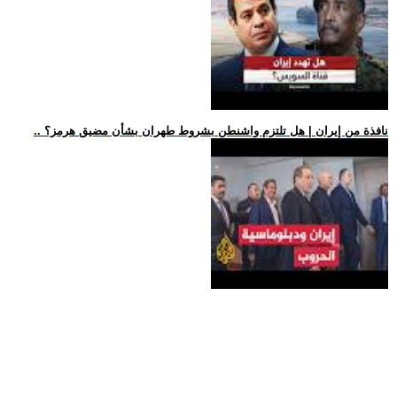
.. نافذة من إيران | هل تلتزم واشنطن بشروط طهران بشأن مضيق هرمز؟