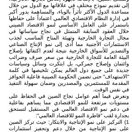
إلى تقديم نموذج مختلف في علاقاتها مع الدول من خلال
مساعدة الدول الأكثر تأثراً بالوباء، والمساهمة بدور أكبر
في إدارة النظام الاقتصادي العالمي اعتماداً على حفاظها
باستمرار على العامل الأساسي لنمو الاقتصاد الصيني
خلال العقود السابقة المتمثل في نجاح سياساتها في
مجال التجارة الخارجية وتهيئة المناخ المناسب لجذب
الاستثمارات الأجنبية مما أدى إلى نمو الإنتاج الصناعي
والتصدير للأسواق الخارجية نتيجة لعدم اكتفائها بإصلاح
البيئة العامة للتجارة الخارجية من سعر صرف وضرائب
وائتمان وإصلاح جمركي، بل ابتكرت وسائل وسياسات
جديدة على جميع دول العالم يمكن تلخيصها في كلمة
"الاستهداف" حتى تضمن الحكومة الصينية فاعلية الحوافز
المقدمة للمستثمرين والمصدرين وضمان سهولة التنفيذ
في نفس الوقت.
ونعرض فيما أهم عوامل نجاح الصين في الحفاظ على
مستويات مرتفعة للنمو الاقتصادي مما يساهم بفاعلية
في دعم نمو الاقتصاد العالمي في المستقبل لتستحق
بجدارة لقب "قاطرة النمو للاقتصاد العالمي":
1) التركيز على نمو الإنتاجية والابتكار: حيث تركز الصين
على نمو الإنتاجية من خلال دعم وتحفيز استثمارات