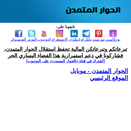
تابعونا على:
بودكاست
بنترست
تيلكرام
لينكدإن
الانستغرام
اليوتيوب
التويتر
الفيسبوك
تبرعاتكم وتبرعاتكن المالية تحفظ استقلال الحوار المتمدن،
فشاركونا في دعم استمرارية هذا الفضاء اليساري الحر
[اشترك في قناة ‫«الحوار المتمدن» على اليوتيوب]
الحوار المتمدن - موبايل
الموقع الرئيسي