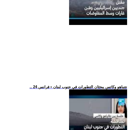
.. نتنياهو وكاتس يبحثان التطورات في جنوب لبنان • فرانس 24