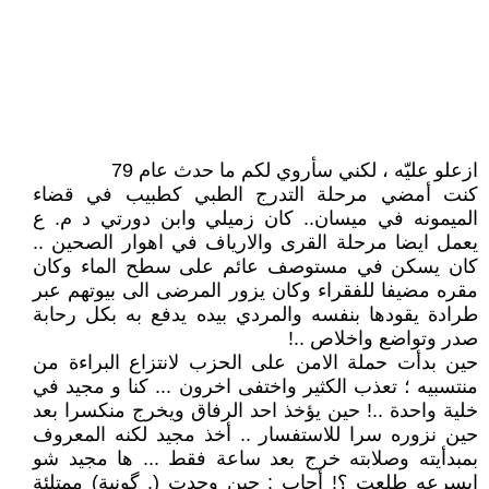
ازعلو عليّه ، لكني سأروي لكم ما حدث عام 79
كنت أمضي مرحلة التدرج الطبي كطبيب في قضاء
الميمونه في ميسان.. كان زميلي وابن دورتي د م. ع
يعمل ايضا مرحلة القرى والارياف في اهوار الصحين ..
كان يسكن في مستوصف عائم على سطح الماء وكان
مقره مضيفا للفقراء وكان يزور المرضى الى بيوتهم عبر
طرادة يقودها بنفسه والمردي بيده يدفع به بكل رحابة
صدر وتواضع واخلاص ..!
حين بدأت حملة الامن على الحزب لانتزاع البراءة من
منتسبيه ؛ تعذب الكثير واختفى اخرون ... كنا و مجيد في
خلية واحدة ..! حين يؤخذ احد الرفاق ويخرج منكسرا بعد
حين نزوره سرا للاستفسار .. أخذ مجيد لكنه المعروف
بمبدأيته وصلابته خرج بعد ساعة فقط ... ها مجيد شو
ابسرعه طلعت ؟! أجاب : حين وجدت (. گونية) ممتلئة