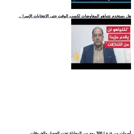
.. هل يستخدم نتنياهو المفاوضات لكسب الوقت حتى الانتخابات الإسرا
.. أصوات من غزة | 300 يوم من المعاناة تحت الحصار والخروقات