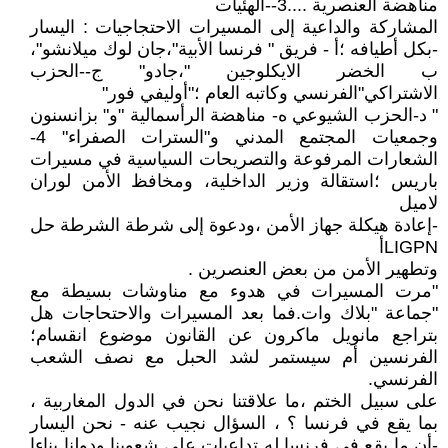
مناهضة العنصرية ....3--الهئيات
المشاركة والداعية إلى المسيرات الاحتجاجيات : اليسار
-بكل أطيافه ؛أ - فريق " فرنسا الأبية"،جان لوك ميلانشو"،
ب الخضر الايكلوجين "،جادو" ج--الحزب
الاشتراكي"الفرنسي وكاتبه العام ؛"أوليفي فور"
" د-الحزب الشيوعي ه- مناهضة الرأسمالية "و" بزانسنون
وجمعيات المجتمع المدني و"السترات الصفراء" 4-
الشعارات المرفوعة والتصريحات السياسية في مسيرات
باريس ؛استقالة وزير الداخلية، ومخافظ الأمن لوران
لاميل
-إعادة هيكلة جهاز الأمن ،ودعوة إلى شرطة الشرطة حل
LIGPNأ
وتطهير الأمن من بعض العنصرين .
"مرت المسيرات في هدوء مع مناوشات بسيطة مع
"جماعة "بلاك وات.فما بعد المسيرات والاحتحاجات هل
بتراجع مانويل ماكرون عن القانون موضوع انقسام؛
الفرنسين أم سيستمر لشد الحبل مع نصف الشعب
الفرنسي.
على سبيل الختم ،ما علاقتنا نحن في الدول المغاربية ،
بما يقع في فرنسا ؟ ، السؤال نجيب عنه - نحن اليسار
-أن ما يقع في فرنسا له تداعيات على شعوبنا ودولنا بناءا