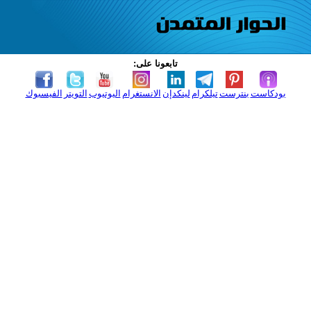
تابعونا على:
بودكاست
بنترست
تيلكرام
لينكدإن
الانستغرام
اليوتيوب
التويتر
الفيسبوك