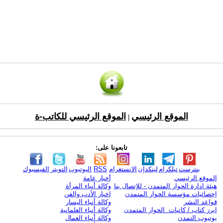
الموقع الرئيسي
الموقع الرئيسي للكاتب-ة
|
تابعونا على:
بنترست
تيلكرام
لينكدإن
الانستغرام
RSS
اليوتيوب
التويتر
الفيسبوك
الموقع الرئيسي
أخبار عامة
هيئة ادارة الحوار المتمدن - للإتصال بنا
وكالة أنباء المرأة
إحصائيات مؤسسة الحوار المتمدن
اخبار الأدب والفن
قواعد النشر
وكالة أنباء اليسار
ابرز كتاب / كاتبات الحوار المتمدن
وكالة أنباء العلمانية
يوتيوب التمدن
وكالة أنباء العمال