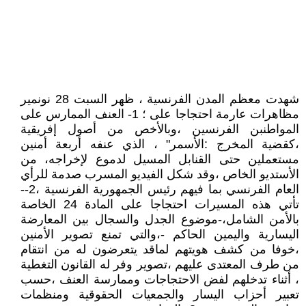
شهدت معظم المدن الفرنسية ، ظهر السبت 28 نونمير
مظاهرات عارمة احتجاجا على ؛ 1- العنف الممارس على
المواطنبن الفرنسين ،وبالأخص من أصول إفريقية
،كقضية المخرج :الأسمر" ، الذي عنفه أربعة أمنين
مستعملين حتى القنابل المسيل لدموع لإخراجه، من
الأستديو الخاص ،وقد شكل الفيديو المسرب صدمة للرأي
العام الفرنسي بما فيهم رئيس الجمهورية الفرنسية ،2--
تأتي هذه المسيرات احتجاجا على المادة 24 الخاصة
بالأمن الشامل،-موضوع الجدل والسجال بين المعارضة
اليسارية واليمين الحاكم -،والتي تمنع تصوير الأمنين
،خوفا من كشف هويتهم لماقد يتعرضون له من انتقام
من طرف المعتدى عليهم ،تصوير وفر له القانون التغطية
، أثناء تدخلهم لفض الاحتجاجات وممارسة العنف ،حسب
تعبير أحزاب اليسار والجمعيات الحقوقية ومنظمات