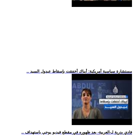
.. مستشارة سياسية أمريكية: أيباك أخفقت بإسقاط عبدول السيد
.. فادي بدرية لـ-العربية- بعد ظهوره في مقطع فيديو يوحي باستهداف