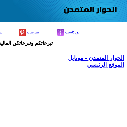
بودكاست
بنترست
تي
تبرعاتكم وتبرعاتكن المال
الحوار المتمدن - موبايل
الموقع الرئيسي