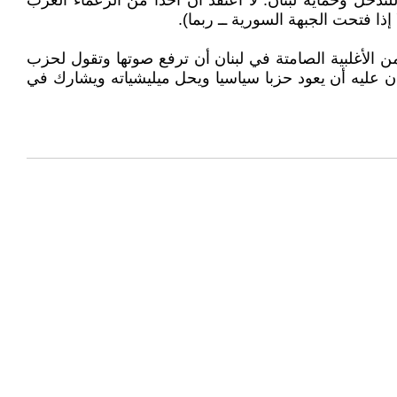
تدخل وحماية لبنان. لا اعتقد أن أحدا من الزعماء العرب
ذا فتحت الجبهة السورية ــ ربما).
 الأغلبية الصامتة في لبنان أن ترفع صوتها وتقول لحزب
فان عليه أن يعود حزبا سياسيا ويحل ميليشياته ويشارك في