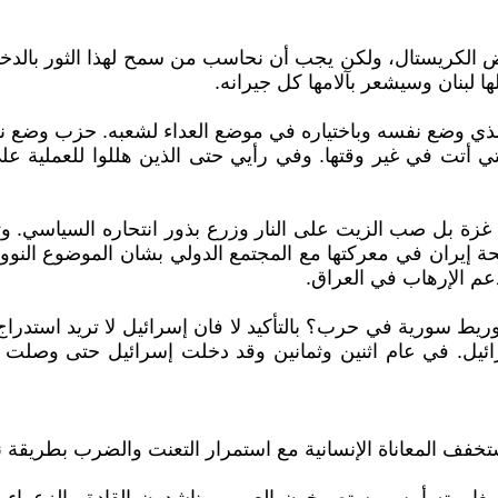
الكريستال، ولكن يجب أن نحاسب من سمح لهذا الثور بالدخ
ها لبنان وسيشعر بآلامها كل جيرانه.
 وضع نفسه وباختياره في موضع العداء لشعبه. حزب وضع نفس
 أتت في غير وقتها. وفي رأيي حتى الذين هللوا للعملية على 
زة بل صب الزيت على النار وزرع بذور انتحاره السياسي. و
يران في معركتها مع المجتمع الدولي بشان الموضوع النوو
دعم الإرهاب في العراق.
يط سورية في حرب؟ بالتأكيد لا فان إسرائيل لا تريد استدراج
رائيل. في عام اثنين وثمانين وقد دخلت إسرائيل حتى وص
ف المعاناة الإنسانية مع استمرار التعنت والضرب بطريقة نوع