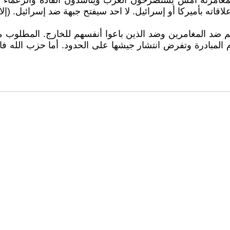
 لمغامرته أمس يستصرخون العرب ويناشدون القادة والزعماء لل
ه بأميركا أو إسرائيل. لا احد سيفتح جبهة ضد إسرائيل. (إلا إ
 ضد المغامرين وضد الذين باعوا أنفسهم للخارج. المطلوب من
مام المبادرة وتفرض انتشار جيشها على الحدود. أما حزب الله 