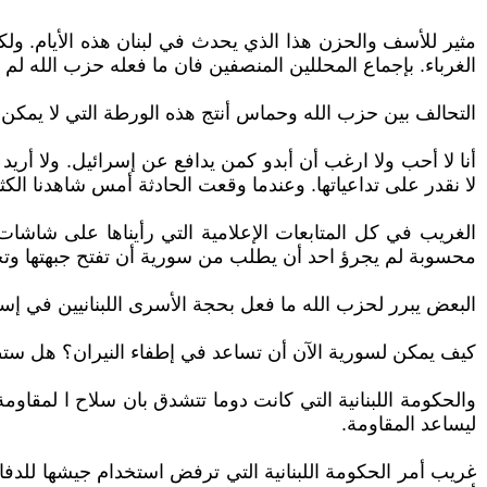
مثير للأسف والحزن هذا الذي يحدث في لبنان هذه الأيام. ول
الغرباء. بإجماع المحللين المنصفين فان ما فعله حزب الله لم ي
التحالف بين حزب الله وحماس أنتج هذه الورطة التي لا يمكن لل
أنا لا أحب ولا ارغب أن أبدو كمن يدافع عن إسرائيل. ولا أر
لا نقدر على تداعياتها. وعندما وقعت الحادثة أمس شاهدنا الك
الغريب في كل المتابعات الإعلامية التي رأيناها على شاشا
محسوبة لم يجرؤ احد أن يطلب من سورية أن تفتح جبهتها وت
البعض يبرر لحزب الله ما فعل بحجة الأسرى اللبنانيين في إسر
كيف يمكن لسورية الآن أن تساعد في إطفاء النيران؟ هل ست
والحكومة اللبنانية التي كانت دوما تتشدق بان سلاح ا لمقا
ليساعد المقاومة.
غريب أمر الحكومة اللبنانية التي ترفض استخدام جيشها للدفا