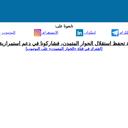
تابعونا على:
لكرام
لينكدإن
الانستغرام
اليوتيوب
ية تحفظ استقلال الحوار المتمدن، فشاركونا في دعم استمرارية 
[اشترك في قناة ‫«الحوار المتمدن» على اليوتيوب]