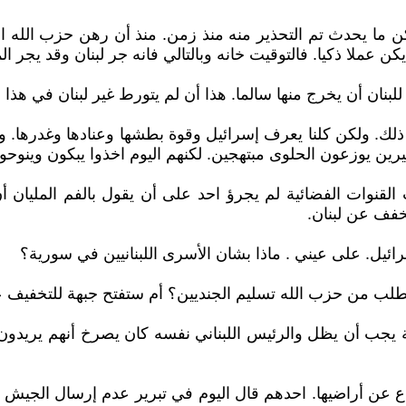
كن ما يحدث تم التحذير منه منذ زمن. منذ أن رهن حزب الله ا
كن عملا ذكيا. فالتوقيت خانه وبالتالي فانه جر لبنان وقد يجر ا
بنان أن يخرج منها سالما. هذا أن لم يتورط غير لبنان في هذا 
يد ذلك. ولكن كلنا يعرف إسرائيل وقوة بطشها وعنادها وغدرها.
ثيرين يوزعون الحلوى مبتهجين. لكنهم اليوم اخذوا يبكون وينوح
ت القنوات الفضائية لم يجرؤ احد على أن يقول بالفم المليا
خفف عن لبنان.
ائيل. على عيني . ماذا بشان الأسرى اللبنانيين في سورية؟
طلب من حزب الله تسليم الجنديين؟ أم ستفتح جبهة للتخفيف ع
ومة يجب أن يظل والرئيس اللبناني نفسه كان يصرخ أنهم يريدو
ع عن أراضيها. احدهم قال اليوم في تبرير عدم إرسال الجيش إ