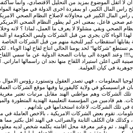
 ان لا اثقل الموضوع بمزيد من التحليل الاقتصادي، وانما س
راس المال الكبير، او بمفردة اخرى الدولة في مواجهة الموا
ل راس المال الكبير في محاولاته لاصلاح النظام الصحي الام
م الصحي وبقي مشلولا لا يعرف ما العمل، لماذا ؟ لانه وخلال
اح لهذا الوباء كان يجري من قبل الشركات وليس الحكومة او ا
مة يقابلها استقطاب كبير للنخبة منهم من قبل الشركات الخاصة 
تستطع "شركاتها" لحد يومنا الحالي انتاج لقاح لهذا الوباء . ل
ي!!!! وعند العودة الى بيانات الصحة الدولية عن ما سمي اللق
ينية التي اعلن استيراد اللقاح منها نجد ان راسمالها اماراتي. 
جوهرية في كيان العولمة.
ولوجيا المعلومات ، فهي تصدر العقول وتستورد رؤوس الاموال ،
ن فرانسيسكو في ولاية كاليفورنيا وفيها موقع الشركات العمل
ك الشركات وهم مواطني الهند مقابل مرتبات تعتبر مغرية بالن
كات. هم قادمين من المؤسسة التعليمية الهندية المتطورة وال
ة في تلك الشركات، لاعادة استخدامها في بلدانهم .
لومات. تقوم بعض الشركات الامريكية ، بالاخص العاملة في مج
 وكذلك فان الكلف الثابتة والضرائب في الهند اقل بكثير مما 
 الهند ، ثم وعبر معرفة محل اقامته يكلمه شخص لديه معلومات