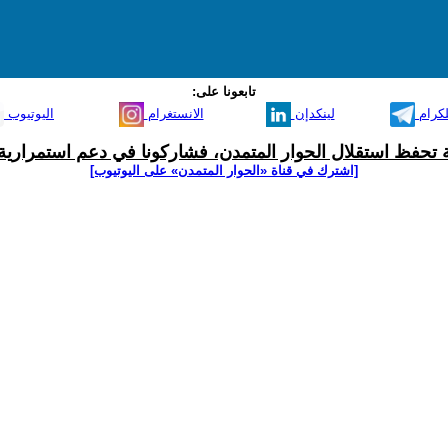
تابعونا على:
لكرام
لينكدإن
الانستغرام
اليوتيوب
ية تحفظ استقلال الحوار المتمدن، فشاركونا في دعم استمرارية 
[اشترك في قناة ‫«الحوار المتمدن» على اليوتيوب]