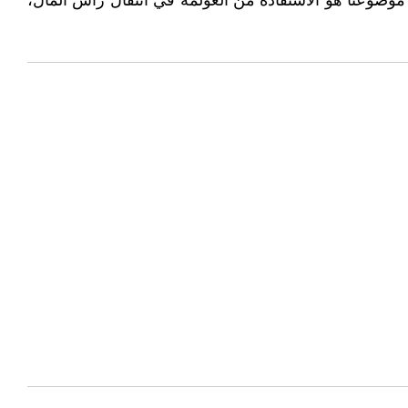
موضوعنا هو الاستفادة من العولمة في انتقال راس المال،