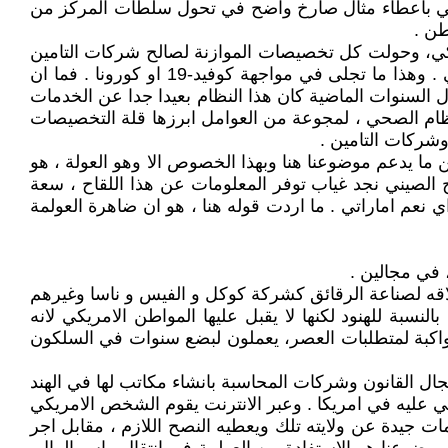
اكتفي باعطاء مثال صارخ واضح في تحول سلطات المركز من
طن .
ريكي، وحولت كل تخصيصات الموازنة لصالح شركات التامين
على الصحة وبقيت الشرائح الفقيرة في المجتمع خالية من دعم صحي فاعل، بمعنى اخر لم يطور النظام الصحي الامريكي . وهذا ما تجلى في مواجهة كوفيد-19 او كورونا . فما ان
 السنوات الماضية كان هذا النظام بعيدا جدا عن الخدمات
لنظام الصحي ، لمجوعة من العوامل ابرزها قلة التخصيصات
وشركات التامين .
كن ما يدعم موضوعنا هنا وبهذا الخصوص الا وهو العولة ، هو
اح الصيني نجد غياب توفر المعلومات عن هذا اللقاح ، سعة
اي نعم اماراتي . ما اردت قوله هنا ، هو ان ضاهرة العولمة
 في مجالين .
اقه لصناعة الرقائق كشركة كوكل و الفيس و ناسا وغيرهم
سبة للهنود لكنها لا يقبل عليها المواطن الامريكي لانه
مواكبة لمتطلبات العصر، يعملون لبضع سنوات في السلكون
ال القانون وشركات المحاسبة بانشاء مكاتب لها في الهند
هي عليه في امريكا . وعبر الانترنت يقوم الشخص الامريكي
 جيدة عن ولايته تلك ويعطيه النصح اللازم ، مقابل اجر