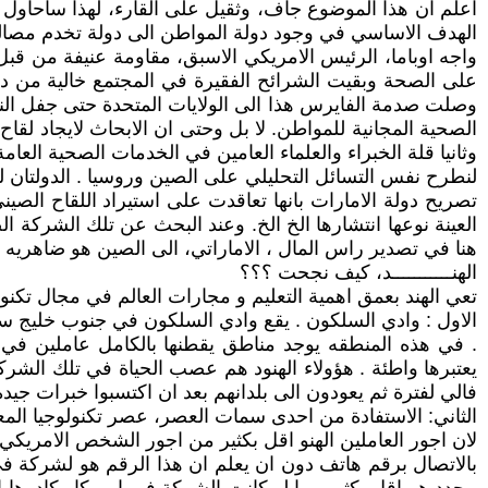
اعلم ان هذا الموضوع جاف، وثقيل على القارء، لهذا ساحاول
الهدف الاساسي في وجود دولة المواطن الى دولة تخدم مصالح 
واجه اوباما، الرئيس الامريكي الاسبق، مقاومة عنيفة من قب
وصلت صدمة الفايرس هذا الى الولايات المتحدة حتى جفل النظا
الصحية المجانية للمواطن. لا بل وحتى ان الابحاث لايجاد لق
وثانيا قلة الخبراء والعلماء العامين في الخدمات الصحية العا
لنطرح نفس التسائل التحليلي على الصين وروسيا . الدولتان لم 
تصريح دولة الامارات بانها تعاقدت على استيراد اللقاح الصين
العينة نوعها انتشارها الخ الخ. وعند البحث عن تلك الشركة الص
هنا في تصدير راس المال ، الاماراتي، الى الصين هو ضاهريه 
الهنـــــــــــد، كيف نجحت ؟؟؟
تعي الهند بعمق اهمية التعليم و مجارات العالم في مجال تكن
الاول : وادي السلكون . يقع وادي السلكون في جنوب خليج سا
. في هذه المنطقه يوجد مناطق يقطنها بالكامل عاملين في تل
يعتبرها واطئة . هؤولاء الهنود هم عصب الحياة في تلك الشر
فالي لفترة ثم يعودون الى بلدانهم بعد ان اكتسبوا خبرات جيد
الثاني: الاستفادة من احدى سمات العصر، عصر تكنولوجيا المع
لان اجور العاملين الهنو اقل بكثير من اجور الشخص الامريكي،
بالاتصال برقم هاتف دون ان يعلم ان هذا الرقم هو لشركة في