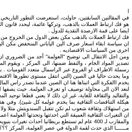
ا
في المقالتين السابقتين، حاولت، استعرضت التطور التاريخي 
هو فك ارتباط العملات بالذهب، وتركها عائمة، ليحدد قانون ال
ايضا على قمة الارصدة النقدية للدول .
فك ارتباط العملات بالذهب مكن بعض الدول من الخروج من التبع
اخرى من السياسات الاقتصاديه .
ومن اجل الانتقال الى توضيح "العولمة" أجد من الضروري ان 
تصدير المواد الخام ، والنفط ضمنها، الى المركز ، ويقوم الم
رسملة الاطراف او الفروع عبر الراسمال متعدد القوميات . بم
وما يحدث حاليا في الصين (التي انتقل مستوى تطورها الاقتصا
يخدم االفكرة التي اتبناها هنا ان الصين عندما تصدر راس الما
لنعد الان الى محاولة توصيف او تعرف العولمة. حيث يصفها الا
والتقاليد والثقافة للغاية، غير ان ذلك لا يعني قطعا توحيد الم
هيكلة التناقضات الثقافية بما يخدم عولمة كل شيئ). وفي هذا 
من استهلاك وثقافة شعوب لم تكن تتقبل السندويتش مثلا ولا ا
ان التغيرات الثقافية العميقة التي احدثتها وتحدثها العولمة اعم
والمقارب لـ 400 عام لم تستطع بريطانيا احداث تغيرات بنيويه و اقتصادية في الهند بمقدار ما تحدثة العولمة فيها في يومنا الحالي . (في نهاية هذه المقالة ساستعرض مثال عن الهند ).
مـــــــا الذي حدث لقمة الدولة في عصر العولمة، المركز ؟؟؟