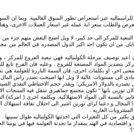
للراسماليه عبر استعراض تطور السوق العالمية. وبما ان الس
عرض والطلب سعر اية عمله عبر اسعار العملات الاخرى، وهنا تر
ية للمركز الى حد كبير، لا وبل اصبح البعض منهم جزء من المر
اعيد توصيف مرحلة الكولنياليه فهي تبعية الفروع للمركز ، و
ركز بتصدير المواد المصنعة للفروع . وعليه فان الفرع تابع لل
عنى اخر، او بكلمات اخرى، فان السمة البارزة للعولمة هي تص
دي الى مستويات عالية لا وبل انها اصبحت تصدر راس المال ال
ل تصدره بالدولار الامريكي؛ ويقدر حجم الاحتياطي النقدي الصين
ن تورين بانها " تكون مجتمع جماهيري تنتقل فيه المنتجات الاس
عايير بالنسبة الى المواد الاستهلاكية. وبكلمة اخرى ( امركة) ا
المجال و دعما لراي تورين اشير الى احتلال ثقافة استهلاك الك
لمشروبات الغازيه .
ق بكثير من كل التغيرات التي احدثتها الكولنياليه طوال سنينها .
؟