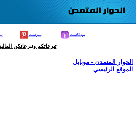
بودكاست
بنترست
تي
تبرعاتكم وتبرعاتكن المال
الحوار المتمدن - موبايل
الموقع الرئيسي