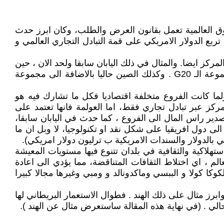
وق العالمية تعمل بقانون العرض والطلب، وكان ابرز حدث
بع الدولار الامريكي على قمة التبادل التجاري العالمي و
كز ايضا. والمثال في ذلك اليابان سابقا ولحد الان ، حين
ان سياسة ابقاء اسعار صرف الين الياباني المنخفض مكن اليابان من ان تكون احد اكبر الدول المصدره في العالم من مجموعة الـ G20 . وكذلك الصين حاليا بالاضافة الى مجموعة
لما كانت الفروع متخلفة اقتصاديا فكل ما تشارك فيه هو
مركز عبر تبادل تجاري فقط، اما العولمة فانها تعتمد على
دير راس المال الى الفروع ، كما حدث في اليابان سابقا،
ى دول افريقيا على شكل نقد او تكنولوجيا، لا وبل ان ما
ي بالدولار والسندات الامريكية ب ترليون دولار امريكي).
تهلاكية والثقافية في بلدان تتنوع فيها مستويات المعيشة
لعالم ، اي اختلاط الثقافات المتناقضة، مما يؤدي الى اعادة
وكا كولا و الببسي وماكدونالد و ومبي وغيرها مجالا كبيرا
 وابرز مثال على ذلك الهند . فطوال الاستعمار البريطاني لها