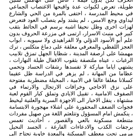
الحرف لكن بدون قيمة ، عاش على الهامش سنين
طويلة، تعرض لكبوات عدة واقبحها الاغتصاب الجماعي
في محيط المدرسة ، اختفى بالمرة من الحي والشارع
ليداوي وجع الامس ، لم يشتد ولم يتصلب العود فتعرض
لهزات اخرى وظل نحيفا اشبه برسم في الحائط بثقب
كبير في منبث الاسرار، ارتمى في مزرعة الحروف بدون
علم أبو الأسود الدؤلي ولا الفراهيدي ولا سيبويه ، ابواب
العجز اللفظي والمعرفي معلقة على دماغ متكلس ، ترك
مهمشا على ارصفة المدينة ، شظايا الجهل تمزق تلابيب
الرغبات ، عيناه ملتصقة بثقوب الاقفال طيلة النهارات ،
يشتهي اياما مباركة لا تفسدها رشقات الحساد وتحمي
عظاما من المهانة ، لم يزهر في الدراسة ظل عقيما
كسلانا مغلفا عالقا في الامية ، المخيلة مضطربة مفتوحة
على نزق الاحاجي وخرافات الارتجال والارتماء في
الصفوف الامامية ، تقبيل الايادي وتملق كبار القوم لعبة
مشتهاة ، ينقل الاخبار الى الاجهزة السرية والعلنية ليخيط
فجوات الضعف المحفورة على اشلاء مهجورة الابتسامة
، ينكمش امام المسؤول وتتلعثم اللغة من صهيل مفردات
متنطعة مسكونة بالعي والقصور ، أحاديث تغمس
برجفات الكذب والادعاءات الفارغة ، الجسد النحيل
مرمي تحت معطف المسكنة والمعدة خاوية تحتاج الى