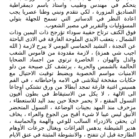
يتحكم في مهندس وطبيب واستاذ باسم ديمقراطية
الصناديق المزورة ، لكي نتقدم ونبني وطنا عصريا يجب
اعادة النظر في الدساتير التي تسمح للجهلة بتولي
المسؤوليات والتقرير في مصير الشعوب.
فوق الكتف ترتاح حقيبة سوداء تؤرجح ذات اليمين وذات
الشمال ، يتعقب الايدي الملوحة الغارقة في الاذى الباحثة
عن النجدة ، النشيد الحماسي اليومي لا يبرح لازمة ( الله
اجيب شي همزة) ، لازمة مقدودة من قاموس الشغب
والذل والهوان ، الخاصرة ترتوي من اجساد الضحايا
الحالمة بالشمس والحرية ، يرتشف كل صبيحة من دلو
الامنيات مواسم الخصوبة ويضبط توقيت الاحتيال مع
حكايات مفخخة ليتلاشى في الامه واحباطاته ، في الفم
هسيس اغنية فارغة تمجد أبطالا من ورق تشتكي اوجاعا
الى الالهة ، لا يكل من الاستيقاظ في بطون أفيون
التسول المقنع ، لا يحمر خجلا حين يمد اليد للاستعطاء ،
مزخرف منذ المهد بجينات الوضاعة ، التسول المتحضر
الأنيق ليس عيبا لا شيء أقبح من الجوع والعراء ، يخاف
ان يحقن بالازدراء السالب للوعي والهمة والحماسة ،
هدير الشيطنة يدهس الفراغات ويغتال جرعات الأوهام
الطازجة قبل ان تتفتح ، والانشوطة المثبتة في عنق الايام