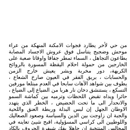
من حي لأخر يطارد فجوات الامكنة المنهكة من عراء
موحش وضجيج يتناسل فوق عروش الاجساد المصابة
بطاعون التجاهل ، السماء تمطر جفافا واوقاتا صعبة على
الخارجين من حمولة احلام اليقظة المسورة بالروائح
الكريهة، دور مخربة وبشر يعيش خارج الزمن
والحسابات ، بريق الفقر في العيون صارخ الشعاع ،
يطوف بين شواهد الآهات سابحا في العدم مبتلعا مورفين
التسكع ، يستنشق دخان نار هربا من الضياع إلى الضياع ،
حائرا ويداه تقبض اللحظات وترميه بين كماشة السمو
والانحدار الى ما تحت الحضيض ، الخطر الذي يتهدد
الاوطان الجهل إن لبس البدلة وربطة العنق واللحية
والجبة ان زاوجت بين الدين والسياسة وصعود الصعاليك
واللوطيين الى كراسي المسؤولية، اقبح شيئ تعاينه في
المجالس المنتخبة ان جاهلا يفك شيفرة الحروف بالكاد