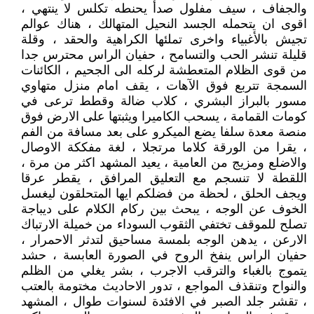
والجفاف ، سيف مفلول صدأ يحنطه تكلس لا ينتهي ،
اقوى ان يتحمله الجسد النحيل المتهالك ، هناك عوالم
تجيش بالأغبياء واخرى تملئها الكراهية والحقد ، وقلة
قليلة تنشر الحب والتسامح ، حفيان الراس محترس جدا
من قوى الظلام المتعطشة لركله الى الجحيم ، الكائنات
السمجة تتربع فوق الآهات ، يقف امام منزل متهاوي
مسور بالبراز البشري ، كلاب ضالة وقطط ترعى في
كومات القمامة ، يسحب الكاميرا ويثبتها على الارض فوق
منصة معدة سلفا يضع الميكرو على بعد مسافة من الفم
، يقرا من الورقة كلاما مرتجلا ، لغة مفككة الاوصال
والاضلع ومزيج من العامية ، يعيد المشهد اكثر من مرة ،
اللقطة لا تنسجم مع التعليق المرافق ، يقطر عرقا
ويجف الحلق ، لحظة من فضلكم ايها المتحلقون ليغسل
الخوف عن الوجه ، يبحث بين ركام الكلام على ديباجة
تصلح للموقف تختفي الثقوب السوداء من خميلة الارتباك
الارعن ، يدهن الوجه بلمسة مساحيق لتدثر الاحمرار ،
حفيان الراس ينفخ الروح في الصورة العابسة ، حشد
يتموج بالغباء والترقب الاجرب ، بشر يغلي من الظلم
والنواح وتنقذف المواجع ، تدور الاحاديث مختومة بالعتب
، تقشر جلد الصبر في الافئدة لسنوات طوال ، المشهد