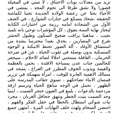
تزيد من معدلات نوبات الاختناق ، لا تنبني في المخيلة
قصورا ولا تشق طرقا الى تخوم المجد ، يمشي في
الأحياء بحثا عن رعشة الولادة الجديدة تجنبا لكماشة
الحقيقة ،شحاذ يتسكع في جنازات الشوارع ، في الصف
الأول من الشحاذة امامه رزمة من اختبارات الكتابة
ليجتاز نهاية السنة بتفوق ، كل المؤشرات توحي بانه تلميذ
نجيب ، ساهما يراقب ضجيج السكون وطبول الحشر
تقرع في المصارين ، يحدق بعيدا محترسا بشدة من
استنشاق الأوغاد ، ألة الصور تحنط الامكنة و الوجوه
المنسكبة بدون بوصلة في ثقوب الحياة ، تئن في صرخة
الحرمان ، القافلة ستنحني اجلالا لصائد الاحلام ، سيحفر
للحالمين جنات عدن بمساحة الافئدة ، يحس بالعظمة
والقيمة ويذوب الخوف المطرز في الفراغ ، يتمجد في
مسالك الاهمية العابرة للوقت ، امرأة منهمكة في تزرير
قمصان الابناء تضاحكهم ، تسوي حقائب المدرسة على
الظهور ، تحمل في الوجه مباهج الحياة وترسم ازقة
مزدحمة بالدعوات ، يلمع في العيون خنجر الصمت ، اينما
وجد الصمت ينبت الخطر وتنهق جحافل الغربان ، مجرد
نبات شوكي استطال بالخطأ في حقل الفكر والفهم ،
احتضن السخام ولهث خلف النهايات المرة ، امتهن جميع