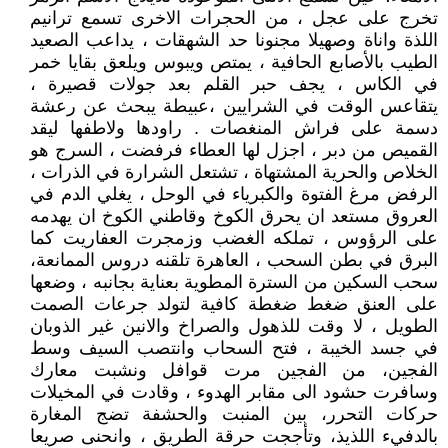
تخرج على عجل ، من الحجرات الاخرى تسمع ترانيم
اللذة واناة وصهيلا مجنونا حد الشهقات ، يداعب الصعيد
الطيب بالأصابع الحافية ، يمتص ويبوس ويلعق بقايا خمر
في الكاس ، يجف حبر القلم بعد جولات قصيرة ،
يتقاعس الوقت في الشرايين ،عبيطة يبحث عن رعشة
دسمة على فراش المنغصات . راودها ولاطفها ليقد
القميص من دبر ، اجزل لها العطاء فرفضت ، السرج هو
الخلاص والحرية المشتهاة ، تشتعل الشرارة في الذرات ،
الرفض مرغ الفتوة والكبرياء في الوحل ، يغلي الدم في
العروق مستعد ان يحرق الكوخ وقاطني الكوخ ان يهدمه
على الرؤوس ، تملكه الغضب وزمجرت العفاريت كما
البرق في بطن السحب ، العاهرة تلقنه دروس الممانعة،
سحب السكين من السترة المطوية بعناية بجانبه ، وضعها
على العنق ضغط ضغطة كافية لتولد جرعات الصمت
الطويل ، لا وقت للذهول والصراخ والانين غير الذوبان
في جسد الخيبة ، فتح السحاب وانتصب السيف وسط
الفجين، من الفجين مرت قوافل ونشبت معارك
وسافرت حشود الى مقابر الهدوء ، وقادت في المخيلات
حركات التحرر، بين المنبت والحشفة تضج المغارة
بالدفيء اللذيذ، وتأججت حرقة الطريق ، وانحنى صريعا