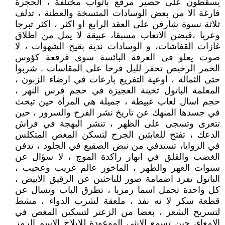
يسقطون على حصير مرقع بأثواب مختلفة ، الحجرة
فارغة الا من بعض الوسادات المتسخة والعطنة ، تدلف
ثلاثة نسوة شارفن على العقد الرابع او اكثر ، اكثر تبرجا
وعريا ،قبضن الاتعاب مسبقا، عبيقة لا يمل من اطلاق
غازات القفاشات، و الوسادات ندية بقيح الشهوات ، لا
صوت يعلو في الغرفة البائسة سوى قرقعة كؤوس
الخمر الرخيص تحفر لليل فرحا على المقاسات . شربوا
حتى الثمالة ، اوعية التفريغ بارعات في ارضاء الزبون ،
المعلمة الباتول ثخينة العجيزة في حجم فرس النهر ،
حجم اسال لعاب عبيطة ، جميلة هي المرأة حين تبحث
في جسدها المنهك عن تاريخ نشر الفرح والسرور ، حين
تتعرى وتسجى على الظهر ، تنشر البهجة في فراش
الدعك ، تفتح للعابثين الجرح لتسكن المغص المتكلس
في الزوايا، تستدفي من نبض الصقيع في الجلود ، تدفن
الغضب والقلق في انهار راكدة الموج ، لا سؤال عن
سنوات العهر والطهر ، الماخور عالم غريب وعجيب ،
الباتول تفرد اضمامة صور للباحثين عن الرقيق الابيض ،
كل واحدة تحمل اسما رمزيا ، تطرق الباب وتسال عن
قطعة سكر لا نه نفذ ، ملعقة لشرب الدواء ، مشط
لتسريح الشعر ، بعضا من الزعتر لتسكين المغص في
الامعاء، حين تسمع الانثى الموعودة للايلاج الاسم الرمز