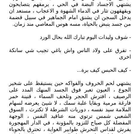
يشتهي الاجساد البضة في الحي ، يرمقهم يتصايحون
ويقهقهون تثار في الدماء الشهوة و الاعجاب ، مستعد ان
يدخل السجن ان يشنق امام الجماهير في سبيل قضمة
من جسد ينبض بالحياة، مسه هوس المعاصي مند زمان.
- شوف وليدات اليوم تبارك الله بحال الورد
- تفرق على ولاد الناس واش باغي تجيب شي سانكة
اخرى
- كيف الحبس كيف برة...
يشتهي لحم الخروف والفواكه حين يستيقظ على شخير
الجوع ، العيون تعبر فوق الجسد المنهك المدد على
الرصيف ، افترش الحجر وتلحف السماء ، قنينة خمر
فارغة مرمية وبقايا علبة سمك ، لا شيئ يعرضه لسهام
الملامة سيد نفسه ، دوريات الشرطة لا تكترث ، السوق
الشعبي شمس ترتوي منه عناقيد النفس ، الوجهة
المفضلة كل صباح للتزود بالمؤونة ، في الدار المهجورة
يفرش لقداس التحرش طوابير الغواية ، تحترق بالحوباء