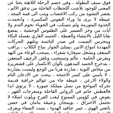
فوق سيف البطولة ، وفي خضم الرحلة اللاهثة بحثا عن
المعنى للوجود تلاشت اللحظات القاحلة من تدفق الالم ،
يعصر النشوة من ركب الاغتصاب ويثب الى قمة المجد ،
عبيطة لا يرى ما وراء النفوس المكسرة ، وانخمدت
الجذوة المتورمة ولم تنسكب في الحوباء نجوم الندم ولا
آيات من وخز الضمير على الطقوس الوحشية ، يمضغ
بقايا الليل بالانتشاء والغبطة ، الجسد العاري يغسله البكاء
وينخرس الصمت في صدر البائسة وتلتهم الحركات
المهددة امواج الانين ،يمتلئ الجوار بنباح الكلاب ، يراقب
السقف ويشعل سيجارة شقراء ، يسحب الوعاء من النهد
ويقرص الحلمة ، تتألم وتستجيب وتلعن الرغيف المتعفن
، يتدحرج الجسد المدهون بألوان الانكسار على قشعريرة
من مخاض التوبة ، شاردة هربا من الوجع وليست بشاردة
، لا يأسي على كسر الاجنحة ، يبحث عن الاذعان التام
والولاء الارعن ، عبيطة جاء من عوالم خرافية قديمة
تحركه المواجع من نسل مملكة عمورة ، لا يرتوي ابدا
فالعطش جاثم في الروابي القاحلة ومنعرجات القهر ،
يغوص في كؤوس الممنوع ليعب الفرح ويلوث اشلاء لا
تحتمل الاحتراق ، بويمجان وعبيقة ينامان في حضن
بائعتي الهوى ، تثمر عناقيد الهدوء ، يتمدد الصفاء ويعزف