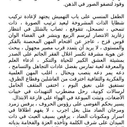
وقود لتصفو الصور في الذهن.
الطفل المنسي على باب التهميش يجتهد لإعادة تركيب
شظايا الذات المشروخة ليعيد ترتيب الصورة ، ذات
تنمحي ، تضمحل، تتقوقع ، تصاب بالشلل في انتظار
زغاريد الانتصار ليرسم الربيع وينشر في الفضاء الوان
قوس قزح ، عاجز عن اقتحام المهن المحصنة بالفكر
والمستوى ، لا يريد أن يتمدد قرب مصير مجهول ، يبحث
عن هوية مشرقة تكسر اغلال الفقر الجاثم على الصدر
بمشيئة العشق الكبير للحياة والتنكر ، ادعاء العلم
والمعرفة لعبة تمارس بفضل عادات التجاهل والتسامح ،
دعه يمر دعه ينصب ويحتال ، اغلب المهن العلمية
والفكرية والثقافية اخترقت من الفاشلين وقطاع الطرق،
نستفيق على نعيق البوم ، اختفى المثقف الحامل
لرسالات كونية، رحل مضطرب التنهيدات في خيبات
الأضغاث، ونبتت الميوعة في الهواء على قارعة الابتذال.
يسير بحكم الفوضى على رؤوس الحروف ، يرفس زمرد
ومرجان الضاد مثل بغل اجرب ، لا يفهم اطلاقا في
اسرار ومكنونات الضاد ، يرقص بسيف العبث في ذات
الميدان على شرف الكلمة وتأخذه العزة والفخامة بدياته