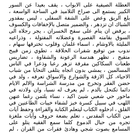
العطلة الصيفية على الابواب ، يقف بعيدا عن السور
الكبير يستمع الى صراخ التلاميذ في الساحة الواسعة ،
بلع الريق وعض على الشفة السفلى ، ليس بمقدور
الشباك ان تزدهر ، والضمير متصل بالإخفاقات والكسوف
، يرفض ان ينام على سفح الخسران ، يجر رجلاه الى
السوق بقامته القصيرة وعضلاته المفتولة ، وذراعيه
المليئة بالاوشام ، اسماء غلمان وقلوب تخترقها سهام ،
ندوب من توقيع شفرات الحلاقة ، تطوي زمن قبيح
متقيح ، تظهر هندسة الرعونة والشقاوة ، تضاريس
طعنات السكاكين مقرفة تزهر رعبا وذعرا في الناس
المسالمين ، يمشي بدون اتجاه يتلقى التحايا من شباب
الاحياء، كل الازقة والشوارع والاسواق تعرفه ، ولد في
حضن الفقر وتخرج من مدرسة الشراسة والالم الايام
دائما تكتحل بالدم ، لم يعرف له نسبا، وان ولادته في
ماخور حي شعبي شيئ اكيد ، نساء يلثمن رغما عنهن
اللهب في سبيل كسرة خبز لشفاء خيبات الطاعنين في
القلق ، ادخلوه الكتاب ليتعلم الكتابة والقراءة وحفظ آيات
من الكتاب المقدس ، تعلم بضعة حروف وآيات ملغزة
تجره من حبال الدموع كلما سمع الفقيه يتلو على
المسامع بصوت شجي وهادئ فقرات من القران ، لم