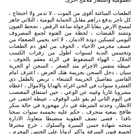
العمومية واستعار ملامح اخرى.
الطعنات المباغتة أقوى من الموت ، لا تذمر ولا احتجاج ،
كل تاجر يدفع دراهم مقابل الحماية اليومية ، الثلاثي جاهز
لمسح الارض ببقايا الرجولة ساعة الرفض ، تجحظ العيون
وتشتد القبضات ، لحظة من الفتوة لجمع المصروف
اليومي لتسكين دودة الادمان ، لا احد يحمي الضعفاء من
عسف مجرمي الاحياء ، الخوف من لعق دم الطعنات
وتحسس الندبة لسنوات اطول من زفرات الكسب
الحلال ، الهواء المضغوط في الرئة معقم بالخوف ،
عبيطة يتنفس الاجرام مند الصغر ، السجن او الحرية
سيان ، دخل السجن بجريمة هتك العرض ، اعترف امام
القاضي بتفاصيل الجريمة الشنعاء ، تربص بالطفل ذي
العشرة سنوات في الحي اغراه بالهدايا والاموال ، اعطاه
مشروبا غازيا وغيبه عن الوعي ، حين استفاق المغتصب
في اليوم الثاني لم يقو على الوقوف ، عبيطة اختفى عن
الانظار، وجدته الشرطة في دار مهجورة في حالة سكر
طافح بمعية منحرف ، حكم عليه بخمسة سنوات سجنا
نافذا ، قضى نصف العقوبة منضبطا متعاونا، الادارة
منحته شهادة حسن السيرة والسلوك ، خرج محترفا
لجميع فنون السرقة واكثر ادمانا على الجنس المحرم ،