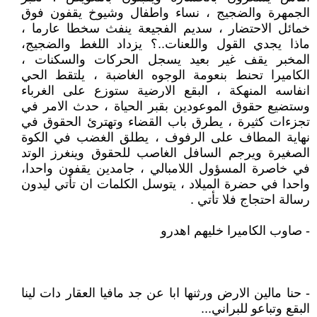
الجمهرة والضجيج ، نساء واطفال وشيوخ يقفون فوق
خمائل الاحتضار ، سديم الفجيعة ينفث سخطا عارما ،
ماذا يجدي القول واللعنات..؟ يزداد اللغط والضجيج،
المخبر يقف غير بعيد يسجل الحركات والسكنات ،
الكاميرا تحنط بنعومة الوجوه الغاضبة ، يلتقط الحي
انفاسه المنهكة ، البقع الارضية ستوزع على الغرباء
وستضيع حقوق الموعودين بقبر الحياة ، حدث الامر في
تجزءات كثيرة ، يطرق باب القضاء وتهترئ الحقوق في
نهاية المطاف على الرفوف ، يطلق الغضب في الكوة
الصغيرة ويرجم السافل الغاصب للحقوق وينغرز الوتد
في خاصرة المسؤول اللامبالي ، جامدين يقفون واحدا،
واحدا في حضرة الميلاد ، يتوسل الكلمات ان تأتي ليدون
رسالة احتجاج فلا تأتي .
- صاوب الكاميرا خليهم اهدرو
- حنا مالين الارض ورثنها ابا عن جد مافيا العقار دات لينا
البقع وتباعو للبراني...