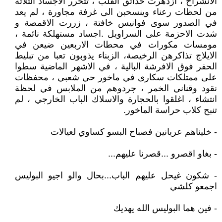
الانشراح ، ازدهرت حدائق القلب ، تتحرر الاجساد الثلاثة
من لحظات رعناء وينسحبن الى غرفة مجاورة ، لم يعد
في الصدور سوى فوانيس خافتة ، زررت الاقمصة و
شدت الاحزمة على السراويل .اجساد مستهلكة نائمة ،
مومسات مكورات في محطات الاربعين ضيعن في
الايلاج تذاكرهن الرخيصة، الزبناء يذوبون تعبا من تبليط
الحفر فوق الافرشة البالية ، في الاشهر الماضية سطوا
على ممتلكات سكارى في ماخور حي شعبي ، محفظات
نقود وقناني الخمر ، جردوهم من الملابس في لحظة
انتشاء ، اغلقوا بالحجارة والاسلاك الباب الخارجي ، لم
تنبح كلاب حراسة الماخور.
- خليناهم عريانين فصباح البسو كساوي لعيالات
- بغاو اقصرو ...قصرنا عليهم...
- شكون غيحل عليهم الباب...بحال والو اجيو البوليس
اجمعو كلشي
- فين هما البوليس الله يهديك