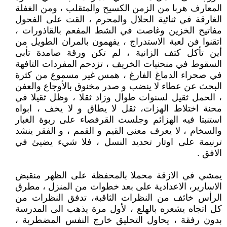
المعارف هربا من الزمن الكسيح والمتقلب ، ومن الغفلة
الغارقة في ثنائية الحلال والمحرم ، القت على الفحول
مفاتيح الخزين وغاصت في الشط المفعم بالقاذورات ،
اتقنوا فن لعبة الاستدراج ، يفهمون بالمران الطويل من
أين تأكل كتف الزانية ، لم تكن ورقة صامدة تأبى
السقوط في منحنيات الخريف ، تزدحم المفردات التافهة
في صحراء الدماغ الفارغ ، همس غير مسموع من كثرة
البحث عن عطاء لا ينضب و صدر مخنوق بالأوجاع والعفن
، الحمل ثقيل لسنوات طوال وزاد ثقلا ، وظل ثقيلا في
محنة اختلاط الهزات، ثقل لا يطاق و لا يخف ، ابواه
استنبتا فيه الهزائم وجلست القرفصاء على ربوة الغبار
والسخام ، لا يعرف معنى القيم و القمم ، و الفقر ينشد
ترنيمة على اوتار تحديد النسل ، فلا شيء يضيئ في
الافق .
يمشي في الازقة محملا بالمحفظة على الظهر منقبض
الاسارير، الاعدادية على بعد خطوات من المنزل ، مطرق
الرأس خائف من النظرات الثاقبة، تدفق النظرات من
كل اتجاه يشعره بالهلع ، لأول مرة يذهب الى المدرسة
بدون رفقة ، يحاول التحليق خارج النفس المضطربة ،