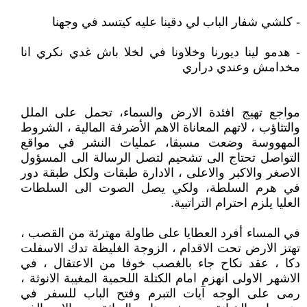
- كلشي شفار الباب لي دقينا عليه كيتسد في وجهنا
- هدمو لينا ديورنا وخلاونا في لخلا باش غدي نكري انا
مخدامش وعندي دراري
مواجع تهيج افئدة الارض والسماء، تحمل على الملل
والتثاؤب ، لاتهم المعاناة الاهم الأضرفة المالية ، الشروط
المهووسة وضعت مسبقا، عمليات النشر في مواقع
التواصل تحتاج الى تشحيم لتصل الرسالة الى المسؤول
الاصغر والاكبر والاعلى ، الادارة طبقات ولكل طبقة دور
في هرم السلطة، ولكي يصل الصوت الى السلطات
العليا يلزم احترام التراتبية.
في المساء أفرد العطايا على طاولة مهترئة من القصب ،
تهتز الارض تحت الاقدام ، الزوجة الغليظة تدك الاسفلت
دكا ، عقد نكاح جاء بالغصب خوفا من الاعتقال ، في
الاشهر الاولى انهزم امام الكتلة اللحمية المغيبة الانوثة ،
رمى على الوجه آيات التبرم وفتح الباب للسفر في