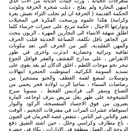
منعرجات الخيانة ، ورث جينات الدياثة من الاب الذي
امتهن النجارة ولم يفلح ، ذبلت شجرة الحرفة وتلوثت
الحكمة القديمة ( الحرفة ان لم تجلب الثراء تعيش بعزة
وكرامة) هكذا علموه ورسخت الفكرة في المخيلات
وتوارثتها الاجيال ، حكمة تترنح على جمرات خرساء كلما
اطلق شهقة الانتماء الى النجارين المهرة ، الزبون يبحث
عن الجاهز باقل تكلفة، الصناعة الحديثة قتلت الحرف
والمهن التقليدية، كثير من الحرف التي تعد مكونات
ثقافية وتراثية وحضارية اندثرت واخرى في طور
الانقراض ، على مدارج التقشف والفقر قوافل الجوع
تبحر نحو موجات اللطم ، اغلق الدكان لم يعد يقوى على
تسديد السومة الكرائية، استوطنت الحنجرة ابتهالات
وتوسلات لمضغ لقمة العطف والحنو مستجيرا من
رصاصات السماء ، مناجيا الرب لولادة فجر يحمي من
الضياع وسفر الى فراديس القحط ، مسويا سرج
الشيخوخة على ظهر بغل مريض ينزف اوجاعه، المارة
يعبرون من فوق الاجساد المتفسخة، الركود والبوار
استوقفاه عشرات المرات في مفترقات الجحيم ، الوقت
تغير والناس غير الناس ، تنتفض غصة الحرمان في العيون
، باع مطارف وكراسي وحلل ، حين اشتد الضيق دفع
الزوجة الى العمل منظفة في الادارات ، بكاء في حضرة