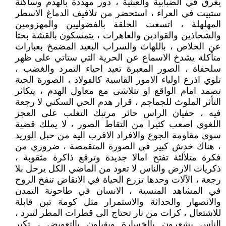
يغرق في الضبابية والعبثية ، دور مهددة بالهدم وساكنة
ستبيت في العراء ، استحضر من تلافيف الدماغ الاسطر
المهلهلة ، اتسعت الحلقة بالفضوليين والمهزومين
والشحاذين والقوادين والعاهرات ، يتمسكون بالقشة بحثا
عن الخلاص ، باللهاث والسراب البعيد المضمخ بعبارات
متأكلة يشدخ الاسماع عن الحرية التي ستاتي على ظهر
سلحفاة ، الصور المعبرة تعيد احياء التمرد والغضب ،
تلوي اذرع اولياء الامور القاسية كالفولاذ ، الصورة الحية
تصمد امام الواقع او تتلاشى مع معاول الهدم ، يتكاثر
التأثر الملوث للجماجم ، قرار هدم الحي السكني لا رجعة
فيه ، حفيان الراس حائر مرتبك التغلب على العجز
اللغوي اصعب كثيرا من التقاط الصور ، لا يملك قضية
سوى مقاومة الجوع والافراد الاقرب اليه من حبل الوريد
، هناك خدش كبير في الصورة المتقمصة ، ضروري من
فكرة متلألئة تفتح امالا جديدة وترقع ذاكرة مثقوبة ،
ذكريات الارض والناس لا تعود من الماضي الكل يرحل بلا
رجعة ، الآلات وحدها تزرع الحياة في الانقاض تنفخ الروح
في المشاهد المنسية ، الانسان في طاحونة التمدن
والانصهار والحداثة والاستمرار مثل كومة تبن قابلة
للاشتعال ، كرات من نار تحتاج الى قطرات المطر لتبرد ،
الناس يشعرون بالخسارة ويقبلون بالتعويض ، تكبر