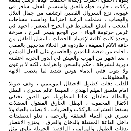
بقوة ، اختنق، احمرت وجنتاه، جحظت عيناه، ارسل بضعة
ركلات ، خارت قواه بالخنق واستسلم للفعل، سافر في
غيبوبة، نزع السروال القصير، ارتشف من جمال التلال
والهضاب ، تململت الرغبة احتراسا وداست مساحات
التعجب ، اندفع المشرط في الجرح الصغير ، اجتهد في
غرس جرثومة الوباء ، من الوجع ينهمر الفرح ، صرخة
وحيدة كانت كافية لإفساد اللحظات ، انتشل الطفل من
حافة الالام العميقة ، طاردوه في الخلاء مدججين بالعصي
، افلت من قبضة الناقمين والغاضبين على الفعل المشين
، بعد اشهر من الهرب والعيش في الدور الخربة اعتقلته
دورية للشرطة ، حكم بالسجن والغرامة ، لكنه لا يرعوي
ولا يثوب ففي الدماء هوس شديد لما يغضب الالهة
والمخلوقات.
للقلب دقات كطبول الاحتفال الموسمي ، وقف طويلا
امام ملصق الفيلم الهندي ، السينما عالم سحري ، البطل
والبطلة يتعانقان عناقا اسطوريا، في الصور تختفي
الاثقال المحمولة ، البطل الخارق المفتول العضلات
يسقط العشرات بالركلات والضربات ، لا يصاب بالعياء ولا
تسري في الدماء الشفقة والرحمة ، تعلو التصفيقات
داخل القاعة المعتقلة بالدخان والعرق ، يمتزج الانتصار
بدقات الطبول والمزامير، الراقصة الجميلة تتلوى مثل