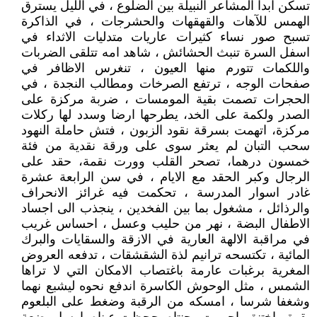
تسكن ابدا المشاعر النبيلة بين الضلوع ، في الليل يسترق
الهمس للآهات والقهقهات والحشرجات ، في الذاكرة
تسبح صور نساء كثيرات عاريات متدليات الاثداء في
اسفل السرة تنبث الحشائش ، شاهد امه تتلقى الضربات
واللكمات تتورم منها العيون ، تنغرس الاظافر في
صفحات الوجه ، ترتفع الصرخات ومطالب النجدة ، في
الحجرات تصمت بقية المومسات ، ضربة مركزة على
الصدر ولكمة على الخد، يطرحها ارضا وسدد لها ركلات
مركزة، اتهمت بسرقة نقود الزبون ، فتش حاملة النهود
سحب التبان لم يعثر سوى على ورقة نقدية من فئة
خمسون درهما، تصحر القلب وورت نقمة، حقد على
الرجال وكبر الحقد مع الايام ، في سن الرابعة عشرة
غادر اسوار المدرسة ، تحكمت فيه غرائز الانحراف
والرذائل ، مشغول بما بين الفخدين ، ينجذب الى اجساد
الاطفال البضة ، نهر من حليب وعسل ، احساس غريب
في مراقبة الالهة العارية في الازقة والسقايات والبرك
المائية ، تكتسحه ترانيم لذة الشقشقات ، تدفعه العروض
المغرية برغبات عارمة باغتصاب الامكان التي لا تراها
الشمس ، مثل الوحوش الكاسرة اندفع نحوه ليشبع نهما
وشغفا شرسا ، امسكه من الرقبة وضغط على البلعوم