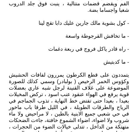
الفم ويقضم قضمات متتالية ، ينبت فوق جلد الدروب
شغبا واجساما بضة.
- كول بشوية مالك جارين عليك دابا تقج لينا
- ما تخافش القرجوطة واسعة
- راه قادر ياكل فروج في ربعة دغمات
- ما كدبتيش
يتمددون على قطع الكرطون يمررون لفافات الحشيش
وكؤوس الخمر الرخيص ( بولبادر) وسمي كذلك للصورة
الموضوعة على غلاف القنينة لرجل شبه عاري بعضلات
قوية يرفع في الهواء عنقود عنب اسود ، تركض المخيلات
بعيدا ، بعيدا حتى تفتض خط النهاية ، تذوب الجماجم في
الرياح والطرقات الطويلة ، في الليل طرقا باب ماخور
في حي شعبي جميع الابنية بالطين ، لا مراحيض ولا ماء
شروب ولا اضواء، اضواء الشموع خافتة، جاءت الضحكات
متهتكة من الداخل ، تتدلى خيالات الضوء من الحجرات ،