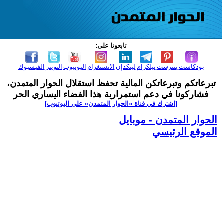
تابعونا على:
بودكاست
بنترست
تيلكرام
لينكدإن
الانستغرام
اليوتيوب
التويتر
الفيسبوك
تبرعاتكم وتبرعاتكن المالية تحفظ استقلال الحوار المتمدن،
فشاركونا في دعم استمرارية هذا الفضاء اليساري الحر
[اشترك في قناة ‫«الحوار المتمدن» على اليوتيوب]
الحوار المتمدن - موبايل
الموقع الرئيسي