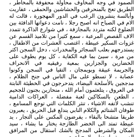
الصمود في وجه المخاوف محاولة محفوفة بالمخاطر ،
الطريق تعج بالمنحرفين والحشاشين والحمقى ، عفاريت
وأبالسة ينشرون الرعب في الدور المهجورة ، قالت له
الام في الصباح انه اصبح رجلا ، نامت دعواتها الدافئة بين
الضلوع لكنه متردد بالمجازفة ، في شوارع الذاكرة تتمدد
الاف القصص المرعبة ، سمع كثيرا من تلاميذ القسم عن
غزوات السكير عبيطة ، اغتصب العشرات من الاطفال ،
يستدرجهم بعلب السجائر والمخدرات ، دخل السجن اكثر
من مرة ، سيئ بما فيه الكفاية ، كل يوم يطوف على
الخضارين والجزارين بمعية رفيقيه في الانحراف
والجريمة عبيقة وبويمجان ، التقيا في السجن وكونوا
عصابة ، لا تسطو على مال الناس في جنح الظلام ،
مدججين بالأسلحة البيضاء، يتدحرجون في الخطيئة النابتة
في العروق ، يتلعثمون أمام الله ، منحازين بجنون للجحيم
، الطعن بالسكاكين لعبة مفضلة ، العراكات الدامية
تنشب لأتفه الاشياء ، تنثر الكلمات التي توجع المسامع ،
طوفان الشتائم والكلام النابي يندلع قبل الحريق ، يعبرون
طريقا متشحا بالبقاء ، يفرضون المكس على التجار ، يد
عبيطة تمتد الى الخضر الطازجة يختار ما يشاء ، سيد
المكان والشرطي المدجج بالشك استقال من المرافق