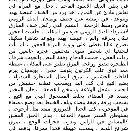
في بطن الديك الاسود الفاحم ، دخل مع المرأة في
نقاش هادئ عن الثمن ، اخذ ورد من الخلف عبيطة يهدد
ويتوعد ، في رمشه عين خطف بويمجان الديك الرومي
وغاص وسط الزحمة ، الشهم الذي ركض خلف السارق
لاسترداد الديك الرومي جزء من المقلب ، جلست العجوز
تبكي بحرقة والم ، عبيطة يهدد ويتوعد شاهرا سكينا،
يصرخ عاليا يغطي على ولولة المرأة العجوز ، لم يأت
لنجدتها اي شخص سوى متحلقين عجزة خانعين من
ردات الفعل ، حملت الدجاج وقفة البيض واتجهت شرقا ،
الطنجرة تبقبق ورائحة المرق تطبق على المكان ، عبيطة
ممد فوق علب الكرتون يتوسد حجرا ، بويمجان يبرم
لفافات الحشيش ، يمزق اوصال السيجارة الشقراء ،
يضع التبغ في كف اليد ويسحب قطعة حشيش من
الجيب، يشعل الولاعة ويسخن القطعة ، دخان المخدر
يصعد في الفضاء، يخلط المسحوق البني مع التبغ ،
يسحب ورقة رقيقة بيضاء ويلف الخليط بعد وضع مصفاة
في المؤخرة ، كف الخيال الفيروزي ممتد مثل أرجوحة ،
يستوطن السفر صهوة الحدقة ، يندثر الحنق المعلق
كالمشانق في الراس وتذوب فجوات الوجع ، تمزق
شرائح اللحم ، يسحب عبيطة فخدا ممرقا، يدفعه في