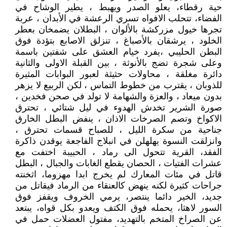
حية رقطاء، يعلو الصدر ويهبط ، يطير الوشاح في
الفضاء، تتحلب الافواه تسري الرعشة في الأبدان ، عربة
تجرها خيول مزركشة بالألوان ، البطلان يضمخان بعطر
الخلود ، يرشقان بالأصباغ ، تنزلق الاصابع بتؤدة فوق
البطن الحليبي ،يفرد خيام العشق على شفتين باسمة
وعلى شجرة تضج بالأنوثة ، بين القبلة الاولى والثانية
دائرة مغلقة ، محاولات حثيثة لعبور البوابات المثيرة
للذوبان ، يقترب من خطوط التماس ، لكن الربيع لا يزهر
بدون ميعاد ، والعزة والشهامة لا تولد في صحن فخدين ،
صورة الشرير تخدش الهدوء في ليل شتائي ، تحترق
الاكواخ وتصم الصرخات الاذان ، ينفض البطل الخارق
جناحية من سكرة الليل ، للصباح قسمات تحترق ،
وانزلقت النسوة يهلهلن في انبلاج الفاجعة يوقدن ذاكرة
الفقد، القرية تتحول الى رماد ، الحبيبة اختفت مع
عشرات الفتيات ، الحصان يقطع الغابات والجبال ، البطل
قاتل في مئات المعارك لم يخرج ابدا مهزوما، اثخنته
جراحات كثيرة لكنه ينهض كالعنقاء من الرماد فيقاتل من
جديد، الخير دائما ينتصر، يرمي الخروف ويقفز فوق
السور لاهثا، يحمله فوق الكتف ويعدو بكل قواه، يبتعد
عن الصراخ المتخم بالتهديد، مفتول العضلات حمل في