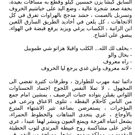
السابق كبشا يزن خمسين كيلو وقطع به مسافات بعيدة،
بخفة صعد شجرة عالية ، وضع اليد على خياشيم الخروف
وتسربل بالصمت ، حشد مدجج بالهراوات تفرق في كل
الاتجاهات ، كل يلعن في أخاديد الطريق السارق اللعين
ابن الزانية ، الكساب يرغي ويزبد يرفع قبضة في الهواء،
يبصق على اشباح.
- يخلف لك الله... الكلب واقيلا هزاتو شي طموبيل
- بحال والو
- راه معروف
- لانه معروف واش غدي يرجع ليا الخروف
دائما ثمة مهرب للطوارئ ، وطرقات كثيرة تفضي الى
المجهول ، لا تملا النفس اللجوج اجساد الحسناوات
اللواتي يقبلن بتواده جنبات الرصيف ، يمشين امام جمع
من الناس كأحلام اليقظة ، تتلوى الاعناق وترعى في
المؤخرات ، يستعرضن بضاعة تثير الاشتهاء المترع
بالأوجاع ، عري يتحدى المتاهات والخطوط الحمراء،
يشعل انتباه الفرجة ويمتع العيون وينشر لهفا عنيدا ، عري
عاجز على مشاكسة روح عبيطة المرتدي لثوب الخطيئة
المقدود من مملكة سدوم ، تشعل مساحة من النفور في