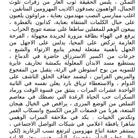
التمكن ، يلبس الحقيقة ثوب العار من زفرات تلوث
الجمال، الواهمون يصدقون اكاذيب المهزومين المتأنقين ،
اغلب ممارسي النصب مهندمون بعناية ، مراوغون يلعبون
على حبال الكلمات المنتقاة بعناية، كذابون بالفطرة ،
يبيعون الوهم للمغفلين ساطعا على منصة تتويج الخراب .
يرفع في الهواء بطاقة مزورة لجريدة مجهولة ، الفرحة
العارمة تركض على المحيا، يدلس على الاجهل من
الجهل بأهمية مفتعلة ليفجر ينابيع الارتواء والشبع ،
جرعات من اكسير الاسترزاق حاضرة في الدماغ ،
يستطيع مسد الابدان المعلولة بكمشة تخاريف عابرة
للتمويه من بوح استوطن في الرئة، يتقبل من المفجوع
والمريض القرابين ، ليضمد جفاف الحلق الناشف على
الدوام ، والاستعطاء ترياق بارد يعلن نفسه في الثانية
الواحدة عشرات المرات ، ينبثق من قسوة الوقت ورماد
السكرات حب الحياة الرغدة التي تصطك في معاصم
التملص من الوضع المزرى ، يراقص في الخيال هيجان
المتعة، هربا من قصفات الزمن الكسيح وانسكاب العمر
وتكدس الخيبات . يكد في ملاحقة السراب الوهمي
شاهرا يافطة اعلامي في شبكات التواصل الاجتماعي ،
يستنفر حفنة اتباع مهزومين لترتفع نسب الزغاريد (لكي
يقال عظيم الشأن مقصود) . اليأس همس يبعثر الارادة