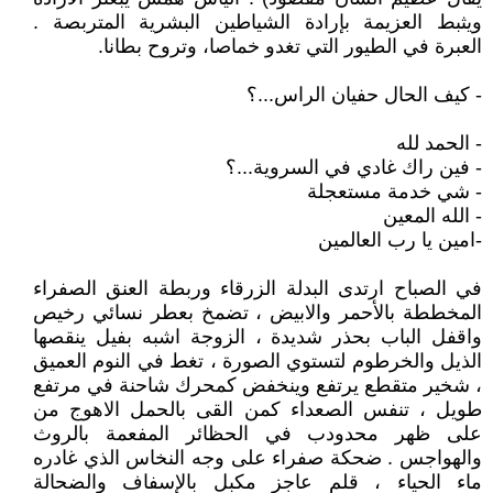
ويثبط العزيمة بإرادة الشياطين البشرية المتربصة .
العبرة في الطيور التي تغدو خماصا، وتروح بطانا.
- كيف الحال حفيان الراس...؟
- الحمد لله
- فين راك غادي في السروية...؟
- شي خدمة مستعجلة
- الله المعين
-امين يا رب العالمين
في الصباح ارتدى البدلة الزرقاء وربطة العنق الصفراء
المخططة بالأحمر والابيض ، تضمخ بعطر نسائي رخيص
واقفل الباب بحذر شديدة ، الزوجة اشبه بفيل ينقصها
الذيل والخرطوم لتستوي الصورة ، تغط في النوم العميق
، شخير متقطع يرتفع وينخفض كمحرك شاحنة في مرتفع
طويل ، تنفس الصعداء كمن القى بالحمل الاهوج من
على ظهر محدودب في الحظائر المفعمة بالروث
والهواجس . ضحكة صفراء على وجه النخاس الذي غادره
ماء الحياء ، قلم عاجز مكبل بالإسفاف والضحالة