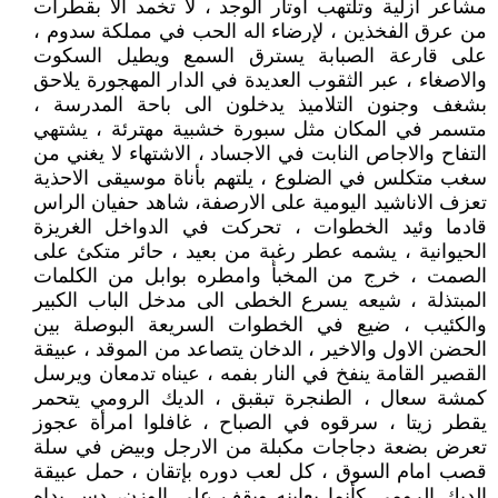
مشاعر ازلية وتلتهب اوتار الوجد ، لا تخمد الا بقطرات
من عرق الفخذين ، لإرضاء اله الحب في مملكة سدوم ،
على قارعة الصبابة يسترق السمع ويطيل السكوت
والاصغاء ، عبر الثقوب العديدة في الدار المهجورة يلاحق
بشغف وجنون التلاميذ يدخلون الى باحة المدرسة ،
متسمر في المكان مثل سبورة خشبية مهترئة ، يشتهي
التفاح والاجاص النابت في الاجساد ، الاشتهاء لا يغني من
سغب متكلس في الضلوع ، يلتهم بأناة موسيقى الاحذية
تعزف الاناشيد اليومية على الارصفة، شاهد حفيان الراس
قادما وئيد الخطوات ، تحركت في الدواخل الغريزة
الحيوانية ، يشمه عطر رغبة من بعيد ، حائر متكئ على
الصمت ، خرج من المخبأ وامطره بوابل من الكلمات
المبتذلة ، شيعه يسرع الخطى الى مدخل الباب الكبير
والكئيب ، ضيع في الخطوات السريعة البوصلة بين
الحضن الاول والاخير ، الدخان يتصاعد من الموقد ، عبيقة
القصير القامة ينفخ في النار بفمه ، عيناه تدمعان ويرسل
كمشة سعال ، الطنجرة تبقبق ، الديك الرومي يتحمر
يقطر زيتا ، سرقوه في الصباح ، غافلوا امرأة عجوز
تعرض بضعة دجاجات مكبلة من الارجل وبيض في سلة
قصب امام السوق ، كل لعب دوره بإتقان ، حمل عبيقة
الديك الرومي كأنما يعاينه ويقف على الوزن، دس يداه