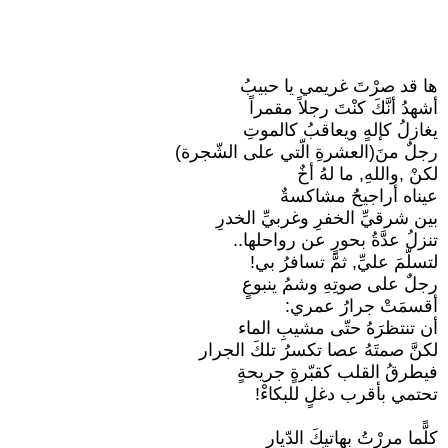
ها قد صرْتَ غريمي يا حبيبُ
أشهدُ أنَّكَ كنْتَ رجلاً مقمراً
يغازلُ كإلهٍ ويعاقبُ كالموتِ
رجلٌ منَ(العشرةِ الّتي على الشّجرة)
لكنْ ,واللهِ, ما لهُ أخٌ
عيناه أراجيحُ مشاكسةٌ
بين شرقيِّ الخفرِ وغربيِّ الخدرِ
تنزلُ عدَّةُ بحورٍ عن رواحلها..
لتسلّمَ عليِّ, ثمَّ تسافرُ بي!
رجلٌ على صوتِهِ وشمُ ينبوعٍ
أقسمَتْ جرارُ عمري:
أن تنتظرَهُ حتّى مشيبِ الماء
لكنَّ صمتَهُ عصا تكسرُ تلكَ الجرار
فيطرقُ القلب كقبّرةٍ جريحةٍ
تحتمي بأقرب دغلٍ للبكاءْ!
كلًّما مررْتُ بهاتيكَ الدّيارِ