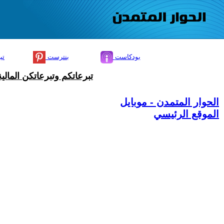
بودكاست
بنترست
تي
تبرعاتكم وتبرعاتكن المال
الحوار المتمدن - موبايل
الموقع الرئيسي