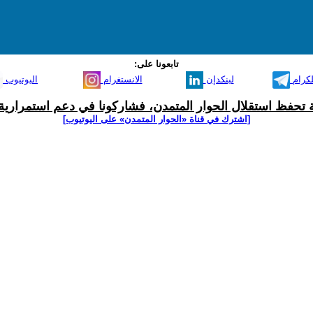
تابعونا على:
لكرام
لينكدإن
الانستغرام
اليوتيوب
ية تحفظ استقلال الحوار المتمدن، فشاركونا في دعم استمرارية 
[اشترك في قناة ‫«الحوار المتمدن» على اليوتيوب]