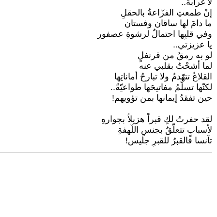
لا غرابةَ..
إنْ طمعتِ الفزّاعةُ بالحقلِ
ما دامَ لها ساقان وفستان
وفي قلبِها احتمالٌ لرشوةِ عصفور
يا عزيزتي..
لو به رمقٌ من قرنفلٍ
لما أشحْتُ بقلبي عنه
القلاعُ تتهّدمُ ولا تبارحُ أماناتِها
لكنّها تسلّمُ مفاتيحَها طواعيّةً..
حين تفقدُ إيمانها بمن تؤويهم!
لقد حفرتُ لكِ قبراً هزيلاً بجوارهِ
لأسبابٍ تتعلّقُ بجنسِ اللّهفةِ
تآنسا فالقبرُ للقبرِ جليس!