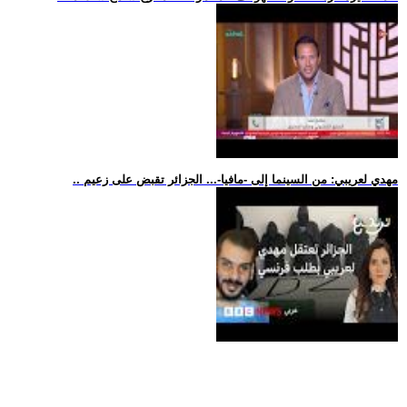
.. مهدي لعريبي: من السينما إلى -مافيا-... الجزائر تقبض على زعيم