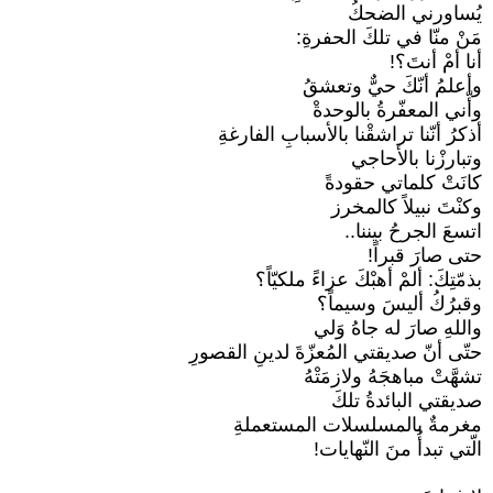
يُساورني الضحكُ
مَنْ منّا في تلكَ الحفرةِ:
أنا أمْ أنتَ؟!
وأعلمُ أنّكَ حيٌّ وتعشقُ
وأّني المعفّرةُ بالوحدةْ
أذكرُ أنّنا تراشقْنا بالأسبابِ الفارغةِ
وتبارزْنا بالأحاجي
كانَتْ كلماتي حقودةً
وكنْتَ نبيلاً كالمخرز
اتسعَ الجرحُ بيننا..
حتى صارَ قبراً!
بذمّتِكَ: ألمْ أهبْكَ عزاءً ملكيّاً؟
وقبرُكُ أليسَ وسيماً؟
واللهِ صارَ له جاهُ وَلي
حتّى أنّ صديقتي المُعزّةَ لدينِ القصورِ
تشهَّتْ مباهجَهُ ولازمَتْهُ
صديقتي البائدةُ تلكَ
مغرمةٌ بالمسلسلات المستعملةِ
الّتي تبدأُ منَ النّهايات!