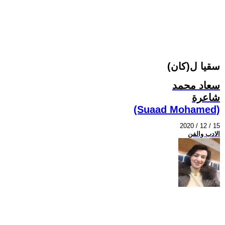
سقيا ل(كان)
سعاد محمد
شاعرة
(Suaad Mohamed)
2020 / 12 / 15
الادب والفن