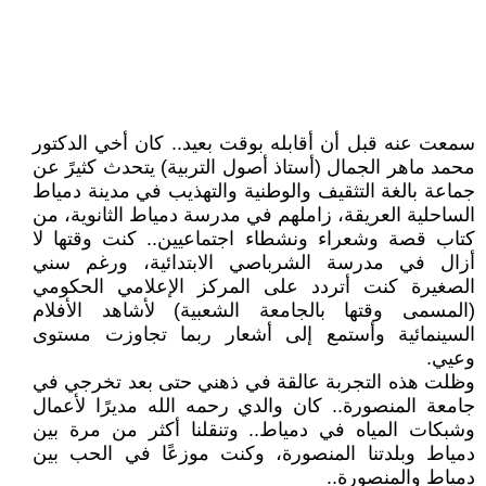
سمعت عنه قبل أن أقابله بوقت بعيد.. كان أخي الدكتور
محمد ماهر الجمال (أستاذ أصول التربية) يتحدث كثيرً عن
جماعة بالغة التثقيف والوطنية والتهذيب في مدينة دمياط
الساحلية العريقة، زاملهم في مدرسة دمياط الثانوية، من
كتاب قصة وشعراء ونشطاء اجتماعيين.. كنت وقتها لا
أزال في مدرسة الشرباصي الابتدائية، ورغم سني
الصغيرة كنت أتردد على المركز الإعلامي الحكومي
(المسمى وقتها بالجامعة الشعبية) لأشاهد الأفلام
السينمائية وأستمع إلى أشعار ربما تجاوزت مستوى
وعيي.
وظلت هذه التجربة عالقة في ذهني حتى بعد تخرجي في
جامعة المنصورة.. كان والدي رحمه الله مديرًا لأعمال
وشبكات المياه في دمياط.. وتنقلنا أكثر من مرة بين
دمياط وبلدتنا المنصورة، وكنت موزعًا في الحب بين
دمياط والمنصورة..