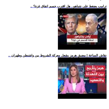
.. ترامب يضغط على نتنياهو.. هل اقترب حسم اتفاق غزة؟
.. نقاش الساعة | مضيق هرمز يشعل معركة الشروط بين واشنطن وطهران