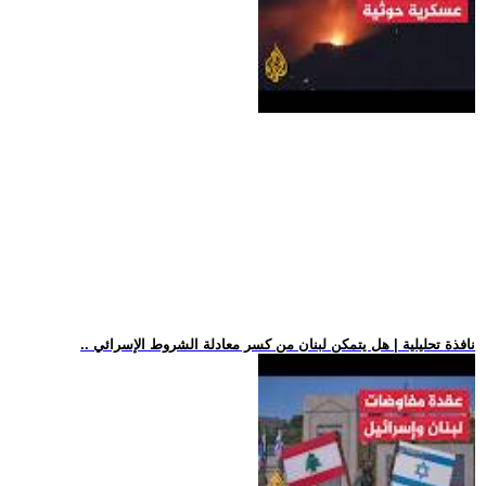
.. نافذة تحليلية | هل يتمكن لبنان من كسر معادلة الشروط الإسرائي