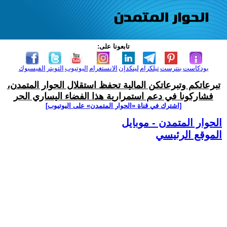
تابعونا على:
بودكاست
بنترست
تيلكرام
لينكدإن
الانستغرام
اليوتيوب
التويتر
الفيسبوك
تبرعاتكم وتبرعاتكن المالية تحفظ استقلال الحوار المتمدن،
فشاركونا في دعم استمرارية هذا الفضاء اليساري الحر
[اشترك في قناة ‫«الحوار المتمدن» على اليوتيوب]
الحوار المتمدن - موبايل
الموقع الرئيسي