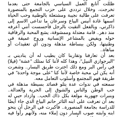
ظللت أتابع العمل السياسي بالجامعة حتى بعدما
تخرجت، وخلال ترددي على حزب التجمع بالمنصورة
تعرفت على طالبة نجيبة ومشتعلة بالوطنية وحب الحياة
اسمها غادة أنيس البياع وسرعان ما تداعى الاسم إلى
ذاكرتي، وبالفعل التقيت بالرجل فأحسست أنني أعرفه
منذ دهر.. قامة معتدلة وممشوقة، يشع المحبة والرفاقية
حوله ويفيض بالمشاعر الإنسانية وروح عميقة في
وطنيتها، ولكن ببساطة مذهلة ودون أي تعقيدات أو
مباهاة..
بعد أن تعارفنا وتقاربنا كان يطيب له أن يناديني بـ
"البرجوازي النبيل"، وهذا كله لأننا كنا نمتلك "عشة" (فيلا)
في رأس البر ومع ذلك اخترت طريق اليسار.. وشعرت
أنه يكن لي محبة خاصة لأننا كنا "على موجة واحدة" في
طريقة فهم المجتمع وأسلوب التعامل معه.
سمعته في ندوات عدة يتلو قصائد بسيطة مذهلة في
حب الوطن والناس والشوق إلى الحرية والعدالة..
وبنبرات جهورية مولعة بكل ذاك الحب.. وازداد حبي له
بعد أن تعرفت على ابنه الثائر حاتم البياع الذي جاء أيضًا
للدراسة بجامعة المنصورة.. فأكبرت في الرجل أن ينحو
ابنه وابنته صوب اليسار دون إملاء منه، ولأنهم رأوا فيه