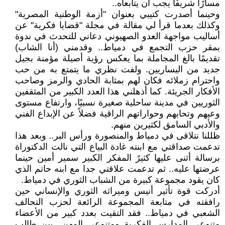
مسارًا شريفًا يجب أن يتابعاه..
وحينما أصدرت كتيبي بعنوان "أزمة الوطنية المصرية"
وكذلك بعدما قرأ لي مقالة في مجلة "قضايا فكرية" عن
أساليب مواجهة العدو الصهيوني دعاني للتحدث في ندوة
بمقر حزب التجمع في دمياط.. وقدمني (أنا الشاب)
تقديمًا بالغ المجاملة بما يعكس رؤية أصيلة مؤمنة بجيل
جديد من اليساريين. ولفت نظري ما يتمتع به من حب
واحترام زملائه فكان لهم بمثابة الحادي والرمز وصاحب
الأفكار الجريئة. كما أذهلني هذا العدد الكبير من المثقفين
الثوريين في مدينة ساحلية صغيرة نسبيًا، وارتفاع مستوى
وعيهم وتحابهم وحواراتهم الراقية فضلاً عن الإبداع الفني
والأدبي السامق لكثيرين منهم.
ظللنا نتلاقى في دمياط والمنصورة ورأس البر.. وبعد هذا
تدعمت صداقتي مع ابنته غادة البياع التي نالت الدكتوراة
برسالة أثنى عليها كثيرً المفكر الكبير سمير أمين حينما
عرضتها عليه.. ثم تدعمت علاقتي جدا مع ابنه حاتم الذي
كان يقود مجموعة كبيرة من الشباب الثوري في دمياط.
أدركت قوة تأثير أنيس وميراثه الثوري والإنساني حين
رافقته في متابعة المجموعة الرائعة لحزب التحالف
الشعبي في دمياط.. فقد التقيت بعدد كبير من الأعضاء
متنوعي المدارس الفكرية ومتنوعي المهن.. بين طالب