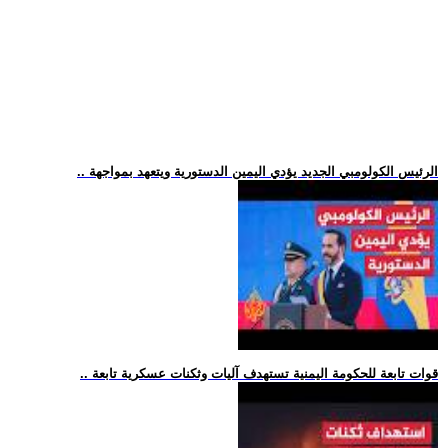
.. الرئيس الكولومبي الجديد يؤدي اليمين الدستورية ويتعهد بمواجهة
.. قوات تابعة للحكومة اليمنية تستهدف آليات وثكنات عسكرية تابعة