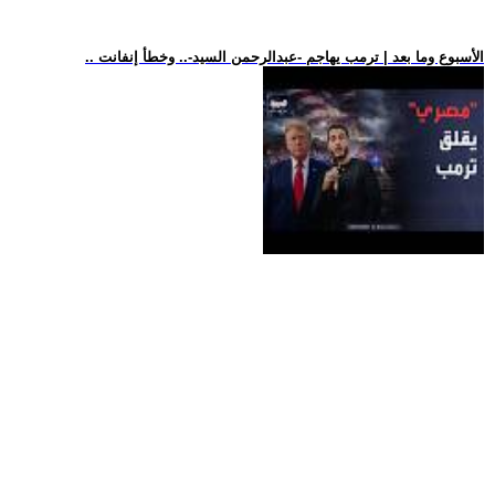
.. الأسبوع وما بعد | ترمب يهاجم -عبدالرحمن السيد-.. وخطأ إنفانت