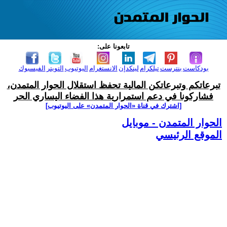
تابعونا على:
بودكاست
بنترست
تيلكرام
لينكدإن
الانستغرام
اليوتيوب
التويتر
الفيسبوك
تبرعاتكم وتبرعاتكن المالية تحفظ استقلال الحوار المتمدن،
فشاركونا في دعم استمرارية هذا الفضاء اليساري الحر
[اشترك في قناة ‫«الحوار المتمدن» على اليوتيوب]
الحوار المتمدن - موبايل
الموقع الرئيسي