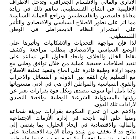
الاداري والمالي والانقسام الجغرافي، وتدخل الأطراف
الاقليمية في الشأن الفلسطيني، ساهم ذلك في زيادة
معاناة فلسطين والفلسطينيين وتراجع العملية السياسية
مما اثر على تطور الاصلاح السياسي والاقتصادي والتأثير
على استمرار النظام الديمقراطي في الوطن
الفلسطيني.
لذا فإن مواجهة التحديات والاشكاليات وتأثيرها على
الوضع السياسي والاقتصادي يتطلب مراجعة وكشف
نقاط الخلل والخلاف وايجاد الحلول التي تساعد على
تنفيذ اصلاحات حقيقية عملية من خلال توافق وطني مع
وجود ارادة وطنية قادرة على انجاح وتنفيذ عملية الاصلاح
مع التسليم بأن الثقة بين الدولة و الفصائل والاحزاب
والقوى السياسية والمواطن الان هي في ادنى مستوياتها
وكنا نأمل أنها سوف تتصدى وبكل قوة بقرارات تعبر عن
رؤيتها بالمسؤولية الشرعية الوطنية بواقعية للتصدي
لارادات تلك القوى.
والاهم هي ان تخرج الحكومة بقرارات جريئة شجاعة
ومنها خلق آلية ناجحة في إدارة الأزمات الاجتماعية
والمالية والاقتصادية في ايجاد الحلول، بما يفضي إلى
نتائج قد لا تخفف من شدة وطأة الازمة الاقتصادية على
المواطن وتزيدها تعقيداً ولا تضع نصب عينيها فلسطين