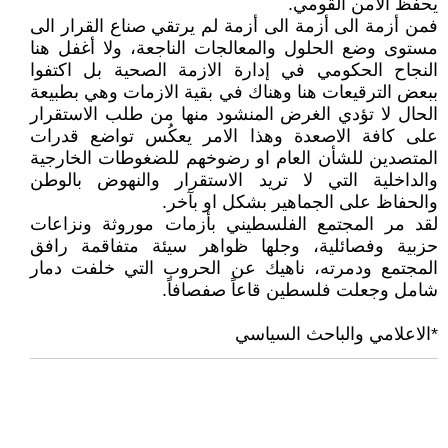
يحفظ الامن القومي.
فمن أزمة الى أزمة الى أزمة لم يرتقي صناع القرار الى
مستوى وضع الحلول والمعالجات الناجعة، ولا أغفل هنا
النجاح الحكومي في إدارة الازمة الصحية بل اكتفوا
ببعض الترقيعات هنا وهناك في بقية الازمات وهي بطبيعة
الحال لا تؤدي الغرض المنشود منها من طلب الاستقرار
على كافة الاصعدة وهذا الامر يعكُس تواضع قدرات
المتصدين للشأن العام او رضوخهم للضغوطات الخارجية
والداخلية التي لا تريد الاستقرار والنهوض بالوطن
والحفاظ على الجماهير بشكل او بآخر.
لقد مر المجتمع الفلسطيني بأزمات موروثة ونزاعات
حزبية وفصائلية، وجلها ظواهر سيئة متفاقمة رافق
المجتمع ودمرته، ناهيك عن الحروب التي خلفت دمار
شامل وجعلت فلسطين قاعاً صفصافاً.
*الاعلامي والباحث السياسي