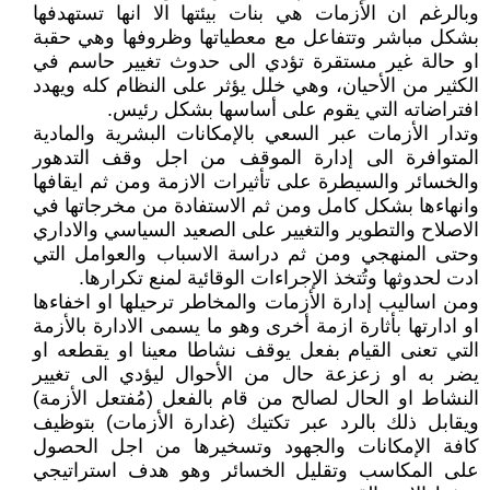
وبالرغم ان الأزمات هي بنات بيئتها الا انها تستهدفها
بشكل مباشر وتتفاعل مع معطياتها وظروفها وهي حقبة
او حالة غير مستقرة تؤدي الى حدوث تغيير حاسم في
الكثير من الأحيان، وهي خلل يؤثر على النظام كله ويهدد
افتراضاته التي يقوم على أساسها بشكل رئيس.
وتدار الأزمات عبر السعي بالإمكانات البشرية والمادية
المتوافرة الى إدارة الموقف من اجل وقف التدهور
والخسائر والسيطرة على تأثيرات الازمة ومن ثم ايقافها
وانهاءها بشكل كامل ومن ثم الاستفادة من مخرجاتها في
الاصلاح والتطوير والتغيير على الصعيد السياسي والاداري
وحتى المنهجي ومن ثم دراسة الاسباب والعوامل التي
ادت لحدوثها وتُتخذ الإجراءات الوقائية لمنع تكرارها.
ومن اساليب إدارة الأزمات والمخاطر ترحيلها او اخفاءها
او ادارتها بأثارة ازمة أخرى وهو ما يسمى الادارة بالأزمة
التي تعنى القيام بفعل يوقف نشاطا معينا او يقطعه او
يضر به او زعزعة حال من الأحوال ليؤدي الى تغيير
النشاط او الحال لصالح من قام بالفعل (مُفتعل الأزمة)
ويقابل ذلك بالرد عبر تكتيك (غدارة الأزمات) بتوظيف
كافة الإمكانات والجهود وتسخيرها من اجل الحصول
على المكاسب وتقليل الخسائر وهو هدف استراتيجي