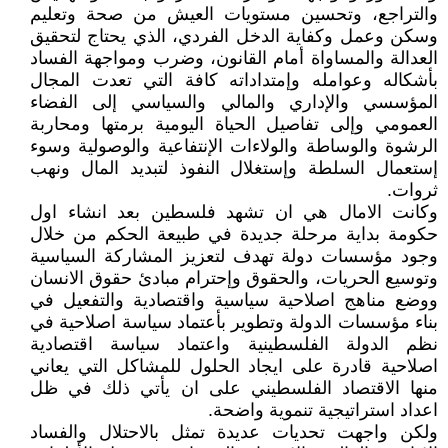
والتراجع، وتحسين مستويات العيش من صحة وتعليم
وسكن وعمل وكفاية الدخل الفردي، الذي يحتاج لتحقيق
العدالة والمساواة أمام القانون، وضرب ومواجهة الفساد
بأشكاله وعوامله وإمتداداته كافة التي تعدت المجال
المؤسسي والإداري والمالي والسياسي إلى الفضاء
العمومي وإلى تفاصيل الحياة اليومية برمتها ومحاربة
الرشوة والوساطة والولاءات الإنتفاعية والوصولية وسوء
إستعمال السلطة وإستغلال النفوذ لتبديد المال ونهب
ثروات.
وكانت الامال هي ان تشهد فلسطين بعد انشاء اول
حكومة بداية مرحلة جديدة في طبيعة الحكم من خلال
وجود مؤسسات دولة تهدف لتعزيز المشاركة السياسية
وتوسيع الحريات، والحقوق وإحترام مبادئ حقوق الانسان
ووضع مناهج اصلاحية سياسية واقتصادية والتفعيل في
بناء مؤسسات الدولة وتطوير بأعتماد سياسة اصلاحية في
نظم الدولة الفلسطينية واعتماد سياسة اقتصادية
اصلاحية قادرة على ايجاد الحلول للمشاكل التي يعاني
منها الاقتصاد الفلسطيني على ان يأتي ذلك في ظل
اعداد استراتيجية تنموية واضحة.
ولكن واجهت تحديات عديدة تمثل بالاحتلال والفساد