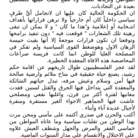
بعيدة عن التجاذبات.
ان الحكومة الحالية كان عليها ان لاتجامل أيَّ طرفٍ
سياسي داخلياً كان أم خارجياً ولا ترهن قراراتها بأهداف
انتـخابية أو إعلامية و"هذا ما كان " و لا يمكن ان تبقى
رهينة تلك الشعارات " فوقعت فيه " دون تنفيذ برامحها
وتوقعنا ان تكون قرارات موجعةً إلا أنها بقيت حبيسة
الرهان الاول وهوضغط القوى السياسية ولم تفكر في
المصلحة العليا للوطن انما كانت فريسة صراعات
المحاصصة هذه الافاة المعقدة الخطيرة.
لقد عجز الفلسطينيون طوال تاريخهم عن اقامة حكم
رشيد، يصنع حياة حقيقية في مناخ ملائم وارضية صالحة
فيها أمن وسلام وعيش مرفه، تبدل حياتهم الشائكة
والمعقدة التي يتداخل فيها الحرق والقتل لسنين فقدت
معانيها لفترة أكثر من قرن، واغلبها نفعي ومصلحي
عاشت فيها الجماهير الاجواء الغير مستقرة ومنفرة
لأجيال عديدة آباء وأبناء .
أكتب والحزن في صدري أكتمه على مآسي ومحن مرت
بهذا الوطن من تقلبات سياسية وما عاناه المواطن من
خماسي الفقر والمرض والجهل وشظف العيش علاوه
على الاحتلال والانقسام على مدار السنوات الماضية.