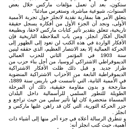
ستكون، بعد أن تعمل مؤلفات ماركس خلال بعض
السنوات، شيوعية مباشرة، وستغرس مبادئنا".
يتعلق الأمر هنا بمقاربة نقدية لانجلز حول تجربة الأممية
الأولى، ونجد أن الجزء الأول من أفكاره يسجل حقيقة
تاريخية، تتعلق بتقدير تأثير كتابات ماركس لاحقا، وبطبيعة
الحال أفكار انجلز. ومن باب الملاحظة التاريخية فإن
الأفكار الواردة في هذه الكتب لن تعود إلى الظهور إلى
الحركة العمالية إلا بعد الانتصار العظيم، الذي حققه لينين
سنة 1903 في المؤتمر الثاني للحزب العمالي
الديموقراطي الاشتراكي لروسيا، من أجل بناء حزب من
طراز جديد. و قبل ذلك ظلت الأفكار الاشتراكية
الديموقراطية النابعة من الأحزاب الاشتراكية المنضوية
في الأممية الثانية، التي تأسست في باريس سنة 1889،
متأرجحة و بدون مقاومة حقيقية، ذلك أن المرحلة
الطويلة للتطور السلمي للرأسمالية داخل البلدان
المسماة متحضرة كان لها تأثير سلبي من حيث تراجع و
جزر الحركة الثورية، التي كان قد راهن عليها ماركس و
انجلز .
و تتطرق الرسالة أعلاه في جزء آخر منها إلى أشياء ذات
أهمية، حيث كتب انجلز أنه: