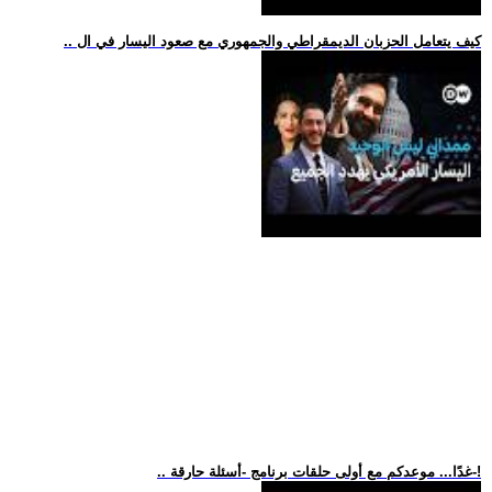
.. كيف يتعامل الحزبان الديمقراطي والجمهوري مع صعود اليسار في ال
.. غدًا... موعدكم مع أولى حلقات برنامج -أسئلة حارقة-!