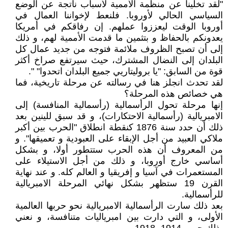
"لقد تخلينا عن منظمة الأممية لأسباب ناتجة عن الوضع
السياسي الحالي لأوروبا. فلنعط لإخواننا العمال في
أوروبا الوقت ليعززوا عملهم. إن رفاقكم في أمريكا
يعدونكم بالحفاظ و بتثمين ما قدمت الأممية لهم، و ذلك
إلى أن تصبح الظروف ملائمة فتوجه من جديد عمال كل
البلدان إلى النضال المشترك، حيث سيرتفع صراخ أكثر
قوة من السابق: "يا بروليتاريي جميع البلدان اتحدوا" ".
لقد تحدث انجلز هنا في رسالته عن مرحلة تاريخية، فما
هي خصائص هذه المرحلة؟
إنها مرحلة تحول الرأسمالية (رأسمالية المنافسة) إلى
الامبريالية (رأسمالية الاحتكارات)، و قد سبق للينين بعد
ذلك أن حدد سنة 1876 كنقطة انطلاق "الحرب بين أكبر
ملاكي العبيد من أجل الإبقاء على العبودية و تعميقها". و
من المعروف أن هذه الحرب ستتطور أولا، و بشكل
أساسي خارج أوروبا، و ذلك من أجل الاستيلاء على
المستعمرات في آسيا و إفريقيا و العالم كله. و عند نهاية
القرن 19 ستظهر بشكل نهائي المرحلة الامبريالية
للرأسمالية.
بعد ذلك سارت الرأسمالية الامبريالية نحو حربها العالمية
الأولى، و التي دارت بين امبرياليات متنافسة، و نعني