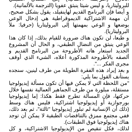
للبروليتاريا، و ليس شيئا ينبثق عفويا (الترجمة بالألمانية).
و أيضا فإن البرنامج القديم لهاينفيلد، يقول بشكل صحيح،
أن مهمة الاشتراكية الديموقراطية هي إدخال الوعي
بوضعها و الوعي بمهمتها إلى البروليتاريا (حرفيا: ملأ
البروليتاريا).
و طبعا، لن تكون هناك ضرورة للقيام بذلك، إذا كان هذا
الوعي ينبثق من النضال الطبقي، و الحال أن المشروع
الجديد استعار هاته الأطروحة من البرنامج القديم و
ألصقه بالأطروحة المذكورة أعلاه، الشيء الذي أوقف
مجرى الفكر ...".
و بعد إيراد هذه الفقرة الطويلة من طرف لينين، سنجده
يستأنف القول بما يلي:
"من اللحظة التي لا يمكن فيها أن تكون مسألة إيديولوجيا
مستقلة، مبلورة من طرف الجماهير العمالية نفسها خلال
حركتها، فإن المسألة تطرح فقط هكذا: إما إيديولوجيا
بورجوازية أو إيديولوجيا اشتراكية، فليس هناك وسط
(ذلك أن الإنسانية لم تبلور إيديولوجيا "ثالثة"، ثم بعد ذلك،
ففي مجتمع ممزق بالتناقضات الطبقية لا يمكن أن توجد
هناك إيديولوجيا فوق الطبقات).
لذلك، فكل تنقيص من الإيديولوجيا الاشتراكية، و كل