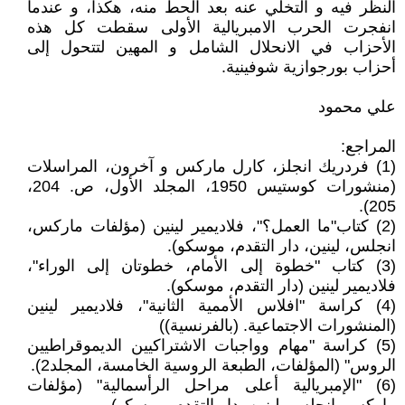
النظر فيه و التخلي عنه بعد الحط منه، هكذا، و عندما
انفجرت الحرب الامبريالية الأولى سقطت كل هذه
الأحزاب في الانحلال الشامل و المهين لتتحول إلى
أحزاب بورجوازية شوفينية.
علي محمود
المراجع:
(1) فردريك انجلز، كارل ماركس و آخرون، المراسلات
(منشورات كوستيس 1950، المجلد الأول، ص. 204،
205).
(2) كتاب"ما العمل؟"، فلاديمير لينين (مؤلفات ماركس،
انجلس، لينين، دار التقدم، موسكو).
(3) كتاب "خطوة إلى الأمام، خطوتان إلى الوراء"،
فلاديمير لينين (دار التقدم، موسكو).
(4) كراسة "افلاس الأممية الثانية"، فلاديمير لينين
(المنشورات الاجتماعية. (بالفرنسية))
(5) كراسة "مهام وواجبات الاشتراكيين الديموقراطيين
الروس" (المؤلفات، الطبعة الروسية الخامسة، المجلد2).
(6) "الإمبريالية أعلى مراحل الرأسمالية" (مؤلفات