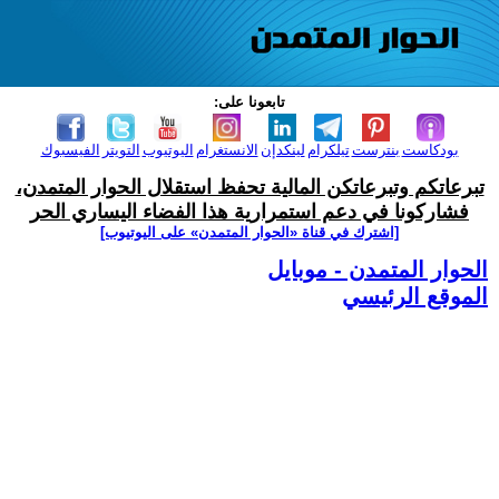
تابعونا على:
بودكاست
بنترست
تيلكرام
لينكدإن
الانستغرام
اليوتيوب
التويتر
الفيسبوك
تبرعاتكم وتبرعاتكن المالية تحفظ استقلال الحوار المتمدن،
فشاركونا في دعم استمرارية هذا الفضاء اليساري الحر
[اشترك في قناة ‫«الحوار المتمدن» على اليوتيوب]
الحوار المتمدن - موبايل
الموقع الرئيسي