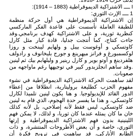
بذلك حرب 1914 -1918.
I ــــ الاشتراكية الديموقراطية (1883 – 1914):
1 ــــ الإرث الثوري:
إن الاشتراكية الديموقراطية هي أول حركة منظمة
للطبقة العاملة تأسست على قاعدة الفكر الماركسي
كنظرية ثورية، و على الاشتراكية كهدف برنامجي.وقد
جاءت كنتاج، كما أنتجت جدليا، قادة كبار مثل كارل
كاوتسكي و أوغوست بيبل و ولهايم ليبنخت و روزا
لوكسمبورغ و فرانز ميهرينغ و جورج بليخانوف و رادولف
هلفردينغ و أوتو بوير و كارل رينير و وليلهابم بيك ثم لينين
.وقد ساهم انجلزبدور كبير في توجيهها رغم ماواجهه من
صعوبات.
لقد ساهمت الحركة الاشتراكية الديموقراطية في نشوء
مفهوم الحزب كطليعة بروليتارية، انطلاقا من إعطاء
الدور القائد للإيديولوجيا. و هنا يكون لينين تلميذا لكارل
كاوتسكي، و هذا ما يفسر حدة الهجوم، الذي قام به لينين
ضد كاوتسكي، ليس فقط لأنه إصلاحي، بل لأنه كذلك
خان ما كان يمثله عندما كان ثوريا، و لذلك، لا يمكن فهم
اللينينية بدون فهم الاشتراكية الديموقراطية و إرثها
الثوري، خاصة و أن بعض الأطروحات المنتشرة، و ذات
الطابع الأناركي، قد ساهمت في ترويج فكرة أن