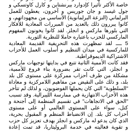
خاصة الأكثر تأثيرا كإدوارد بيرنشتاين و كارل كاوتسكي و
جول غيسد و جان جوريس و آخرون، يعطون للعمل
البرلماني (النزعة البرلمانوية) الأساسي من مجهوداتهم، و
كانوا يبررون ذلك بالعديد من المبررات المعادية للأفكار
التي بلورها ماركس و انجلز. لقد كانوا يخونون المفهوم
الماركسي للحزب باعتباره حاملا للنظرية الثورية.
5 ــــ لقد تمظهرت هذه التحريفية القديمة المعادية
للماركسية في ميدان التنظيم و أسلوب العمل للأحزاب
الاشتراكية الديموقراطية.
فقد كانت الأممية الثانية تتبع في بدايتها توجيهات ماركس
و انجلز، التي كانت تقر بضرورة بناء فروع للأممية،
مشكلة من طرف أحزاب ممركزة على مستوى كل بلد
بلد، و ذلك على النقيض من مفاهيم اللامركزية و معاداة
"السلطوية" التي كان يحملها الفوضويون، و لذلك لم تتأخر
هذه الأحزاب الانتهازية في ممارسة الليبرالية. وقد تسبب
"الحق في الاتجاهات" في تقسيم المنظمة إلى أجنحة و
كتل، سواء على المستوى العالمي أو على مستوى
أحزاب كل بلد. إن الانضباط المنظم و المقبول بحرية،
الذي كان يدعو له ماركس و انجلز بهدف تعزيز كل حزب
و تقوية فعاليته في خدمة البروليتاريا، قد تمت إعادة