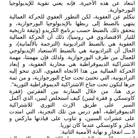
ابتعاد عن هذه الأخيرة، فإنه يعني تقوية للإيديولوجيا
البورجوازية.
نتكلم عن العفوية، لكن التطور العفوي للحركة العمالية
ينتهي بالضبط إلى ربطها بالإيديولوجيا البورجوازية، و
يتحقق ذلك بالضبط حسب برنامج الكريدو (وثيقة تاريخية
للتيار الاقتصادوي في روسيا)، ذلك أن الحركة العمالية
العفوية هي بالضبط التراديونية (الترجمة بالألمانية)، و
الحال أن التراديونية هي بالضبط الاستعباد الإيديولوجي
للعمال من طرف البورجوازية. ولذلك فإن مهمتنا، مهمة
الاشتراكية الديموقراطية هي محاربة العفوية، و إبعاد
الحركة العمالية من هذا الاتجاه العفوي، الذي تنحو إليه
التراديونية، التي تختبئ تحت جناح البورجوازية، و من ثمة
جرها لتكون تحت جناح الاشتراكية الديموقراطية الثورية".
نرى هنا، من خلال المقارنة بين الفقرتين (فقرة
كاوتسكي و فقرة لينين) كيف استخلص لينين، الذي أكمل
السير على طريق الإرث الثوري للاشتراكية
الديموقراطية، أهم درس من تلك التجربة، التي امتدت
على عشرات السنين، و تناوب على قيادتها ماركس و
انجلز و كاوتسكي عندما كان ثوريا.
3 ــــ انفجار و نهاية الأممية الثانية: