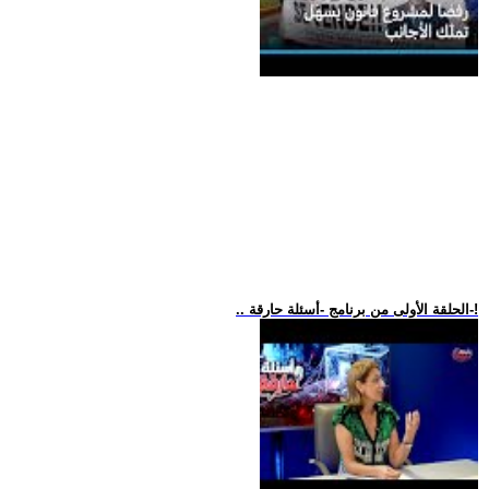
.. الحلقة الأولى من برنامج -أسئلة حارقة-!