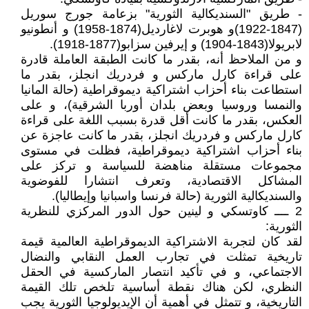
- طريق "السنديكالية الثورية" بزعامة جورج سوريل
(1847-1922)و هوبرت لاغارديل(1874-1958) و أنطونيو
لابريولا(1843-1904) و إيرفين سزابو(1877-1918).
و من الملاحظ أنه، بقدر ما كانت الطبقة العاملة قادرة
على قراءة كارل ماركس و فردريك انجلز، بقدر ما
استطاعت بناء أحزاب اشتراكية ديموقراطية (حالة المانيا
والنمسا وروسيا وبعض بلدان أوربا الشرقية)، و على
العكس، بقدر ما كانت أقل قدرة بسبب اللغة على قراءة
كارل ماركس و فردريك انجلز، بقدر ما كانت عاجزة عن
بناء أحزاب اشتراكية ديموقراطية، فظلت في مستوى
مجموعات مستقلة مناهضة للسياسة و تركز على
المشاكل الاقتصادية، وتعرف انتشارا للفوضوية
والسنديكالية الثورية (حالة فرنسا واسبانيا وإيطاليا).
2 ــــ كاوتسكي و لينين حول الدور المركزي للنظرية
الثورية:
لقد كان لتجربة الاشتراكية الديموقراطية العالمية قيمة
تاريخية تمثلت في تجارب العمل النقابي والنضال
الاجتماعي، و في تأكيد انتصار الماركسية في الحقل
النظري، لكن هناك نقطة أساسية تلخص تلك القيمة
التاريخية، و تتمثل في أهمية أن الإيديولوجيا الثورية يجب