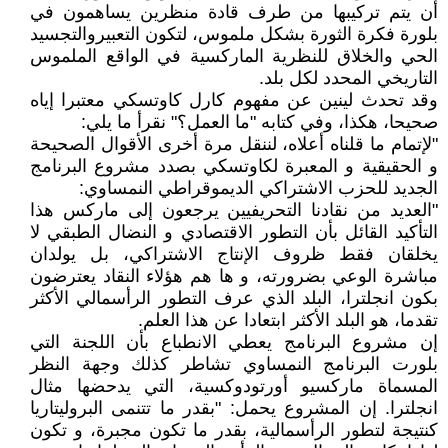
أن يتم تركيبها من طرف قادة منظرين يساهمون في
بلورة فكرة الثورة بشكل ملموس، لتكون التعبيروالتجسيد
الحي والخلاق للنظرية الماركسية في الواقع الملموس
التاريخي المحدد لكل بلد.
وقد تحدث لينين عن مفهوم كارل كاوتسكي معتبرا إياه
صحيحا، هكذا، وفي كتابه "ما العمل؟" نقرأ ما يلي:
"لإتمام ما قلناه أعلاه، لننقل مرة أخرى الأقوال الصحيحة
و الحقيقية و المعبرة لكاوتسكي بصدد مشروع البرنامج
الجديد للحزب الاشتراكي الديموقراطي النمساوي:
"العديد من نقادنا التحريفيين يرجعون إلى ماركس هذا
التأكيد القائل بأن التطور الاقتصادي و النضال الطبقي لا
يخلقان فقط ظروف الإنتاج الاشتراكي، بل يولدان
مباشرة الوعي بضرورته، و ها هم هؤلاء النقاد يعترضون
بكون انجلترا، البلد الذي عرف التطور الرأسمالي الأكثر
تقدما، هو البلد الأكثر ابتعادا عن هذا العلم.
إن مشروع البرنامج يعطي الانطباع بأن اللجنة التي
بلورت البرنامج النمساوي تشاطر كذلك وجهة النظر
المسماة ماركسيو أورتودوكسية، التي يدحضها مثال
انجلترا. إن المشروع يحمل: "بقدر ما تتنمى البروليتاريا
كنتيجة لتطور الرأسمالية، بقدر ما تكون مجبرة، و تكون