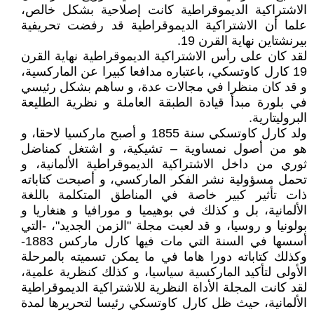
الاشتراكية الديموقراطية كانت إصلاحية بشكل خالص،
علما أن الاشتراكية الديموقراطية قد رفضت تحريفية
بيرنشتاين نهاية القرن 19.
لقد كان على رأس الاشتراكية الديموقراطية نهاية القرن
19 كارل كاوتسكي، باعتباره مدافعا كبيرا عن الماركسية،
و قد كان منظرا في مجالات عدة، و ساهم بشكل رئيسي
في بلورة مبدأ قيادة الطبقة العاملة و نظرية الطليعة
البروليتارية.
ولد كارل كاوتسكي سنة 1855 و أصبح ماركسيا لاحقا، و
هو من أصول نمساوية – تشيكية، و اشتغل كمناضل
ثوري من داخل الاشتراكية الديموقراطية الألمانية، و
تحمل مسؤولية نشر الفكر الماركسي، و أصبحت كتاباته
ذات تأثير كبير خاصة في المناطق المتكلمة باللغة
الألمانية، بل و كذلك في بوهيميا و مورافيا و هنغاريا و
بولونيا و روسيا، و قد لعبت مجلة "الزمن الجديد"، -التي
أسسها في السنة التي مات فيها كارل ماركس 1883-
وكذلك كتاباته دورا هاما في ما يمكن تسميته بالمرحلة
الأولى لتأكيد الماركسية سياسيا، و كذلك كنظرية علمية،
لقد كانت المجلة الأداة النظرية للاشتراكية الديموقراطية
الألمانية، حيث ظل كارل كاوتسكي رئيسا لتحريرها لمدة