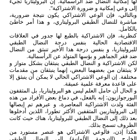
لها إمكانية النضال ضد الرأسمالية. إن البروليتاريا تجيء
إلى وعي إمكانية و ضرورة الاشتراكية".
وبالتالي، فإن الوعي الاشتراكي يكون نتيجة ضرورية،
مباشرة للنضال الطبقي البروليتاري، و هذا أمر خاطئ
بالكامل.
كنظرية، فإن الاشتراكية بالطبع لها جدور في العلاقات
الاقتصادية الحالية بنفس درجة النضال الطبقي
للبروليتاريا، و بنفس درجة هذا الأخير تنبثق من النضال
ضد فقر الجماهير و بؤسها المتولد عن الرأسمالية.
لكن الاشتراكية و النضال الطبقي ينبثقان بشكل متواز و
لا ينبثقان من بعضهما البعض، إنهما ينبثقان من مقدمات
مختلفة. إن الوعي الاشتراكي الحالي لا يمكن أن ينبثق إلا
على قاعدة معرفة علمية عميقة.
و الحال أن حامل العلم ليس هو البروليتاريا، بل المثقفون
البورجوازيون: إنه بالفعل، في دماغ بعض الأفراد من هذه
الفئة ولدت الاشتراكية المعاصرة، و عبرهم تم إيصالها
إلى البروليتاريين المثقفين الأكثر تطورا، اللذين أدخلوها
بعد ذلك إلى النضال الطبقي للبروليتاريا، هناك حيث كانت
الظروف تسمح بذلك.
هكذا إذن، فالوعي الاشتراكي هو عنصر مستورد من
الخارج (الترجمة الألمانية) إلى النضال الطبقي