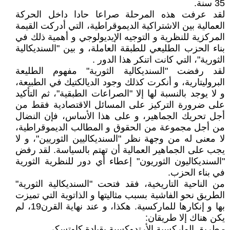
35 سنة.
لقد عرفت هذه المرحلة صراعا حادا داخل الحركة
العمالية بين الاشتراكية الديموقراطية، التي أدركت القيمة
المركزية للنظرية و التوجيه الإيديولوجي و أهمية ذلك في
بناء الحزب الطليعي للطبقة العاملة، و بين "السنديكالية
الثورية"، التي كانت اتنكر هذا الدور .
لقد رفضت "السنديكالية الثورية" مفهوم الطليعة
البروليتارية، و أنكرت كذلك وجود الديالكتيك في الطبيعة،
و لا يوجد بالنسبة لها إلا "الصراعات الطبقية"، ثم التأكيد
على ضرورة التركيز على المسائل الاقتصادية فقط من
أجل تحريك الجماهير، و على هذا الأساس، فإن النضال
من أجل مجموعة من الحقوق و المطالب الديموقراطية،
لا معنى له من وجهة نظر "السنديكاليين الثوريين"، و لا
يجب على الجماهير العمالية أن تهتم بالسياسة. لقد رفض
"السنديكاليون الثوريون" إعطاء أي دور للنظرية الثورية
في بناء الحزب.
من الناحية التاريخية، فقد فتحت "السنديكالية الثورية"
الطريق نحو الفاشية بسبب مثاليتها و الذاتوية التي تميزت
بها و إنكارها للماركسية. هكذا، و عند نهاية القرن19، لم
يكن هناك إلا طريقان:
- طريق الماركسية الأرتدوكسية بقيادة كاوتسكي.