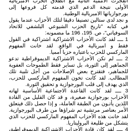
انفجرت الأممية الثانية مع انطلاق الحرب الامبريالية
الأولى نتيجة الدعم الذي قدمته كل فروعها إلى
بورجوازياتها الامبريالية الوطنية.
و نجد لدى ستالين تصنيفا دقيقا لتلك الأحزاب عندما يقول
في كتابه "تاريخ الحزب الشيوعي البلشفي للاتحاد
السوفياتي"، ص. 195، 196 ما مضمونه:
1 ــــ لقد كانت الأحزاب الاشتراكية اشتراكية في القول
فقط و امبريالية في الواقع. لقد خانت المفهوم
الماركسي للحزب باعتباره حزبا أمميا.
2 ــــ لم تكن الأحزاب الاشتراكية الديموقراطية تدعو
الجماهير إلى الثورة، بل تساير فقط الطموحات العفوية
للجماهير، فتقترح بعض الإصلاحات من أجل تلبية تلك
المطالب. لقد كانت تخون المفهوم الماركسي للحزب،
الذي يهدف إلى قلب البورجوازية و تحقيق الثورة.
3 ــــ لقد كانت القاعدة الاجتماعية الأساسية لهاته
الأحزاب بورجوازية صغيرة، و قد كان القليل من القادة
اللذين يأتـون من الطبقة العاملة، و إذا حصل ذلك فيتعلق
الأمر بعناصر مرتشية تم شراؤها من طرف البورجوازية.
لقد خانت هذه الأحزاب المفهوم الماركسي للحزب الذي
يتشكل من طليعة البروليتاريا.
4 ــــ لقد كان قادة الأحزاب الاشتراكية الديموقراطية،