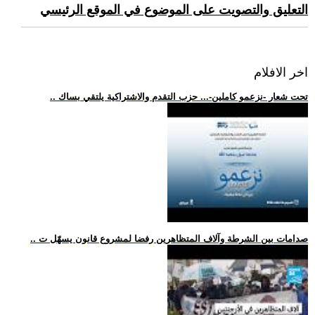
التعليق والتصويت على الموضوع في الموقع الرئيسي
اخر الافلام
.. تحت شعار -نزعمو كاملين-... حزب التقدم والاشتراكية يلتقي بساك
.. صدامات بين الشرطة وآلاف المتظاهرين رفضا لمشروع قانون يسهّل ت