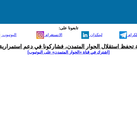
تابعونا على:
لكرام
لينكدإن
الانستغرام
اليوتيوب
ية تحفظ استقلال الحوار المتمدن، فشاركونا في دعم استمرارية 
[اشترك في قناة ‫«الحوار المتمدن» على اليوتيوب]