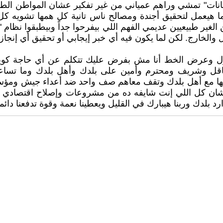
بغانات" تمشي وراهم عمياني من غير تفكير عشان المواطن الط
ما هيعمل لتحقيق أجندة ومصالح ناس تانية كل همها تشويه ك
 الغير طبيعيين عديمي الفهم اللي بيفرحوا جداً وبيطبقوا نظام
الخارج. لكن لما يكون فيه أي خبر إيجابي أو تحقيق أي إنجاز ي
على طول وعرض الخط أنا مش بفرض عليك تتكلم عن أي حاجة 
 وشريف ومحترم وأمين على بلدك وأهل بلدك وما تساعد
ربها مع أهل بلدك وتقف معاهم صف واحد ضد أعداء جيش ومؤسس
 عشان كل اللي إنت شايفه ده من مشروعات وإصلاح اقتصادي ب
دك وربنا هيبارك في القليل ويعطينا نعمة وقوة تدفعنا دائماً 