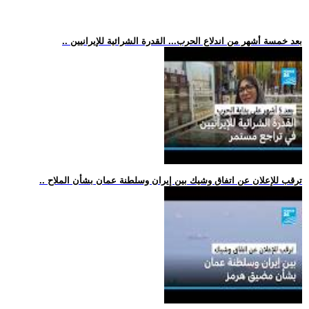
.. بعد خمسة أشهر من اندلاع الحرب... القدرة الشرائية للإيرانيين
.. ترقب للإعلان عن اتفاق وشيك بين إيران وسلطنة عمان بشأن الملاح