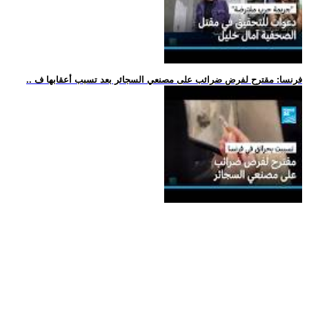
.. فرنسا: مقترح لفرض ضرائب على مصنعي السجائر بعد تسبب أعقابها ف