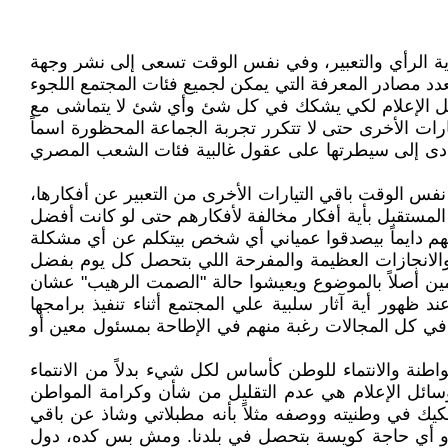
ية الرأي والتعبير، وفي نفس الوقت تسعى إلى نشر وجهة
دد مصادر المعرفة التي يمكن لجميع فئات المجتمع اللجوء
سائل الإعلام لكي يشكك في كل شئ وأي شئ لا يتماشى مع
يارات الأخرى حتى لا تتكرر تجربة الجماعة المحظورة اسماً
ما أدى إلى سيطرتها على عقول غالبية فئات الشعب المصري
نفس الوقت باقي التيارات الأخرى من التعبير عن أفكارها،
لمستقبل بأية أفكار مخالفة لأفكارهم حتى لو كانت أفضل
لاقيهم دايماً بيصدقوا عمياني أي شخص بيتكلم عن أي مشكلة
الانجازات العظيمة والمفرحة اللي بتحصل كل يوم بفضل
ين أصلاً بالموضوع ويعيشوا حالة "الصمت الرهيب" عشان
هور أية آثار سلبية علي المجتمع أثناء تنفيذ برامجها
ً في كل المجالات رغبة منهم في الإطاحة بمسئول معين أو
نة والانتماء للوطن كأساس لكل شيء بدلاً من الانتماء
وسائل الإعلام هي عدم التقليل من شأن وكرامة المواطن
شكيك في وطنيته ووصفه مثلاً بأنه مطبلاتي وشاذ عن باقي
ز أو أي حاجة كويسة بتحصل في بلدنا. ومش بس كده، دول