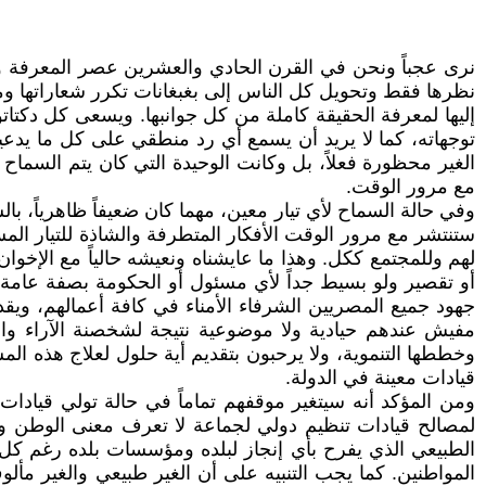
نرى عجباً ونحن في القرن الحادي والعشرين عصر المعرفة وت
نظرها فقط وتحويل كل الناس إلى بغبغانات تكرر شعاراتها وما
إليها لمعرفة الحقيقة كاملة من كل جوانبها. ويسعى كل دكت
توجهاته، كما لا يريد أن يسمع أي رد منطقي على كل ما يدعيه. 
الغير محظورة فعلاً، بل وكانت الوحيدة التي كان يتم السماح
مع مرور الوقت.
وفي حالة السماح لأي تيار معين، مهما كان ضعيفاً ظاهرياً، ب
ستنتشر مع مرور الوقت الأفكار المتطرفة والشاذة للتيار ال
لهم وللمجتمع ككل. وهذا ما عايشناه ونعيشه حالياً مع الإخوا
أو تقصير ولو بسيط جداً لأي مسئول أو الحكومة بصفة عام
جهود جميع المصريين الشرفاء الأمناء في كافة أعمالهم، وي
مفيش عندهم حيادية ولا موضوعية نتيجة لشخصنة الآراء والق
وخططها التنموية، ولا يرحبون بتقديم أية حلول لعلاج هذه ال
قيادات معينة في الدولة.
ومن المؤكد أنه سيتغير موقفهم تماماً في حالة تولي قيادا
لمصالح قيادات تنظيم دولي لجماعة لا تعرف معنى الوطن ول
الطبيعي الذي يفرح بأي إنجاز لبلده ومؤسسات بلده رغم كل ا
المواطنين. كما يجب التنبيه على أن الغير طبيعي والغير م