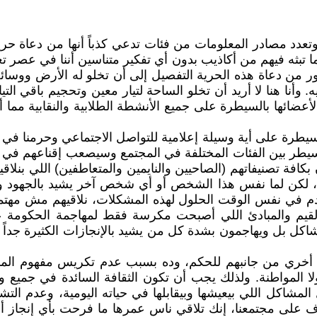
عدد مصادر المعلومات من فئات تدعي كذباً أنها من دعاة حر
 تبثه فيهم من أكاذيب بدون أي تفكير متناسين أننا في عصر تع
اتور من دعاة هذه الحرية التفصيل إلى أن تخلو له الأرض وو
وأنا هنا لا أريد أن تخلو الساحة لتيار معين وتحجيم باقي الت
 لأعضائها بالسيطرة على جميع الأنشطة الطلابية والنقابية م
السيطرة على أية وسيلة إعلامية للتواصل الاجتماعي وحرمنا في 
مسيطر بين الفئات المختلفة في المجتمع وسيصعب إقناعهم في ا
ن بكافة تصنيفاتهم (الصاحيين والنايمين والمتعاطفين) اللي بن
ة، لكن لما نفس هذا الشخص أو أي شخص آخر يشيد بالجهود و
قدم في نفس الوقت الحلول لهذه المشكلات، نلاقيهم مش مهتم
يم والمبادئ اللي أصبحت مكرسة فقط لمهاجمة الحكومة عند ظ
مشاكل بل ويهاجمون بشدة كل من يشيد بالإنجازات الكثيرة جدا
ت أخري من جانبهم للحكم، وده بسبب عدم تكريس مفهوم المواط
ا المواطنة. ولذلك يجب أن تكون الثقافة السائدة في جميع 
لمشاكل اللي بيعيشها وبيقابلها في حياته اليومية، وعدم الت
ألوف على مجتمعنا، إنك تلاقي ناس عمرها ما فرحت بأي إنجا