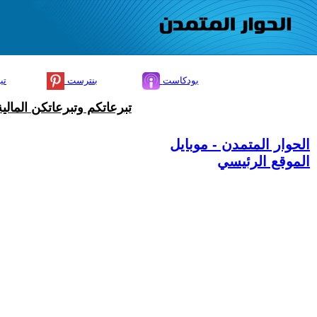
بودكاست
بنترست
تي
تبرعاتكم وتبرعاتكن المال
الحوار المتمدن - موبايل
الموقع الرئيسي