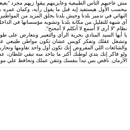
مش عاجبهم الناس الطبيعية وعايزينهم يبقوا زيهم مجرد "بغ
بيحسب الأول هيستفيد إيه قبل ما يقول رأيه، وكمان عمره 
النهائي في تدمير بلدنا وجيش بلدنا بخلق المزيد من المواطنين
أى شبهة للتقليل من مكانة بلدنا وتشويه مؤسساتها في الداخل و
نظام "لا أرى لا أسمع لا أتكلم لا أتنحنح".
يا أيها السيد المنادي بحرية الرأي والتعبير وبتعارض 
وتشغل عقلك وتفكر كويس عشان تكون مواطن طبيعي عاقل
والشائعات اللي المفروض إنك تكون أول واحد تقاومها وتحا
ولو فاكر إنك بتدي لوطنك أكتر ما بتاخد منه تبقي غلطان،
الأزمان. ناقص بس تبدأ بنفسك وتتقن عملك وتحافظ علي موارد بل