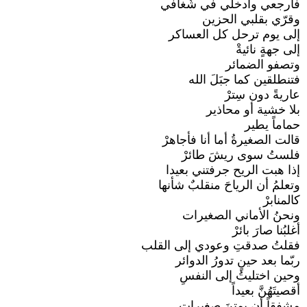
فارجعي وادخلي في شُغافي
وقرّي بقلبي الحزين
إلى يوم ترحل كل العساكر
إلى جهةٍ نائيةْ
وتصفو الضمائر
فتنطلقين كما جبَلَ الله
عاريةً دون سِترْ
بلا خشية أو محاذير
حماماً يطير
قالت الصغيرةُ أما أنا فأجاهرْ
فلستُ سوى ريشَ طائرْ
إذا هبت الريح جرفتني بعيدا
وتعلمُ أن الرياحَ منقلبٌ شأنها
كالمنابرْ
ونحنُ الأماني الصغيرات
أغلبُنا صارَ بائرْ
فقلتُ صدقتِ وعودي إلى القلب
ربّما بعد حينٍ تدورُ الدوائر
وحين اختليتُ إلى النفسِ
أقصيتَهُنَّ بعيداً
مشفقاً أن يمتنَ صغيرات