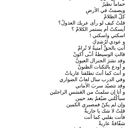
حماماً نطيرُ
ويصمتُ في الأرضِ
كلّ الظلامْ
قلتُ كيف لو رأى عريك العذولُ؟
أيسكتُ أم يستمر الكلامْ ؟
اسكتي واسكتي !
و عودي لرُشدِكِ
أنتِ بالحقِّ أمنيةٌ لا تُرامْ
قالتِ الوسيطةُ أنـّى أكونْ
وقد نشرَ الجنرال العيونْ
و أودع بالثكنات الظنونْ
و أنتَ كما أنتَ تطلقنا عارياتْ
وفي الدرب سال لعابُ الضواري
وقد تتصيّد سربَ الأماني
و أنا إن سلمتُ من العَسَسِ الراجلين
سيأكُلني ضيْغمٌ بعد حيين
وإن لم يكنْ فمصيري الكمين
قلتُ لا شك يا جاريةْ
فأنت بقلبي كما أنت
شفّافةٌ عاريةْ