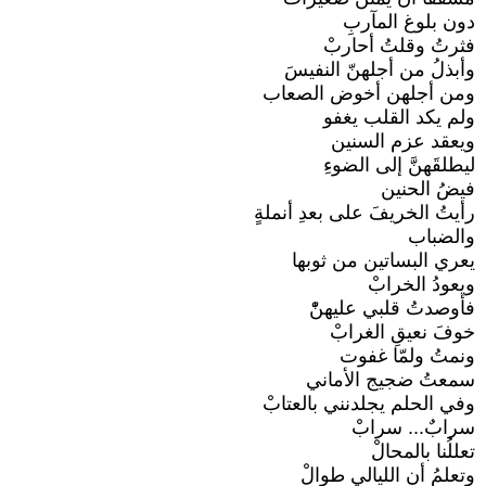
دون بلوغ المآربِ
فثرتُ وقلتُ أحاربْ
وأبذلُ من أجلهنّ النفيسَ
ومن أجلهن أخوض الصعاب
ولم يكد القلب يغفو
ويعقد عزم السنين
ليطلقَهنَّ إلى الضوءِ
فيضُ الحنين
رأيتُ الخريفَ على بعدِ أنملةٍ
والضباب
يعري البساتين من ثوبها
ويعودُ الخرابْ
فأوصدتُ قلبي عليهنّْ
خوفَ نعيقِ الغرابْ
ونمتُ ولمّا غفوت
سمعتُ ضجيج الأماني
وفي الحلم يجلدنني بالعتابْ
سرابٌ... سرابْ
تعللُنا بالمحالْ
وتعلمُ أن الليالي طوالْ