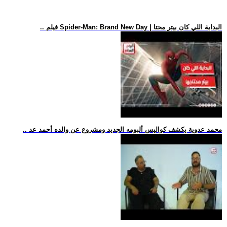
.. فيلم Spider-Man: Brand New Day | البداية اللي كان بيتر محتا
.. محمد عدوية يكشف كواليس ألبومه الجديد ومشروع عن والده أحمد عد