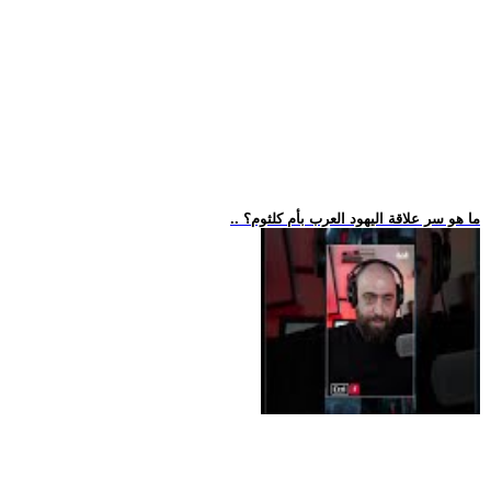
.. ما هو سر علاقة اليهود العرب بأم كلثوم؟