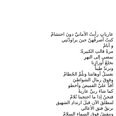
عارياتٍ رأيتُ الأمانيَّ دونَ احتشامْ
كنتُ أصرفُهنّ حينَ يراودْنَنِي
و أنامْ
مرةً قالتِ الكبيرةُ:
نمضي إلى النهرِ
نخلعُ أوزارَنا
ونرتدّ طيناً
نغسلُ أوهامَنا ونلُمَّ الحُطامْ
وفوقَ رمالِ الشواطئِ
أقدُّ عليَّ القميصَ وأخطو
كما شاءَ ربيَّ عاريةً
فنحنُ إذا ما احتجبنا نُلامْ
لننطلقَ الآن قبلَ ارتدادِ الشهيق
نرتقُ فتق الأعالي
وننقشُ فوق السماء السلامْ