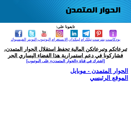
تابعونا على:
بودكاست
بنترست
تيلكرام
لينكدإن
الانستغرام
اليوتيوب
التويتر
الفيسبوك
تبرعاتكم وتبرعاتكن المالية تحفظ استقلال الحوار المتمدن،
فشاركونا في دعم استمرارية هذا الفضاء اليساري الحر
[اشترك في قناة ‫«الحوار المتمدن» على اليوتيوب]
الحوار المتمدن - موبايل
الموقع الرئيسي