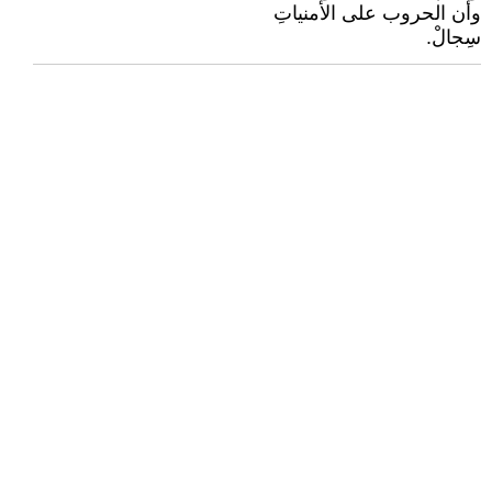
وأن الحروب على الأمنياتِ
سِجالْ.