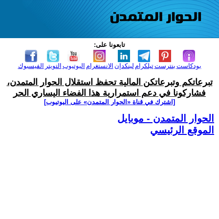
تابعونا على:
بودكاست
بنترست
تيلكرام
لينكدإن
الانستغرام
اليوتيوب
التويتر
الفيسبوك
تبرعاتكم وتبرعاتكن المالية تحفظ استقلال الحوار المتمدن،
فشاركونا في دعم استمرارية هذا الفضاء اليساري الحر
[اشترك في قناة ‫«الحوار المتمدن» على اليوتيوب]
الحوار المتمدن - موبايل
الموقع الرئيسي