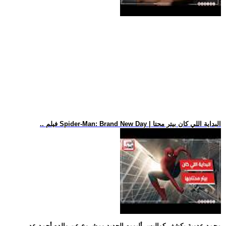
.. فيلم Spider-Man: Brand New Day | البداية اللي كان بيتر محتا
.. محمد عدوية يكشف كواليس ألبومه الجديد ومشروع عن والده أحمد عد