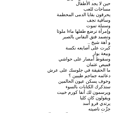
حين لا يجد الأطفال
مساحات للعب
يحرقون بقايا الدمى المحطمة
وساقية تجف
وسنبلة تموت
وإمرأة ترضع طفلها ماءا ملوثا
وتضمد فتق النفاس بالصبر
و آهة شيخ ..
كبرت على أصابعه نكسة
وبيعة بوار
وسقوط أمصار على حواشي
قميص عثمان
ما الحقيقة في جلوسك على عرش
دعائمه جماجم طيبين ؟
وخوف يسكن عيون الحالمين
ستذكرك الكتابات بالسوء
ويرسمون لك أنفا كورم خبيت
ويقولون كان كلبا
يرتدي فرو أسد
جزّت ناصيته