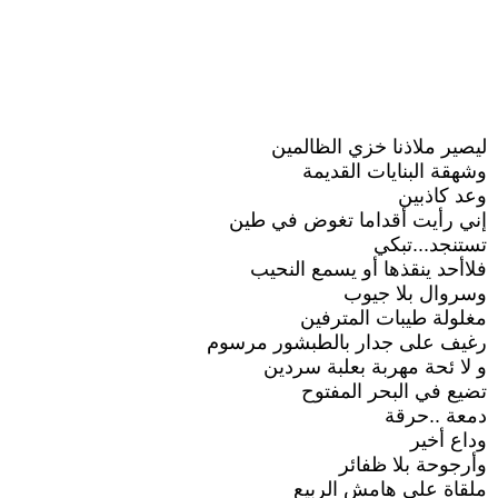
ليصير ملاذنا خزي الظالمين
وشهقة البنايات القديمة
وعد كاذبين
إني رأيت أقداما تغوض في طين
تستنجد...تبكي
فلاأحد ينقذها أو يسمع النحيب
وسروال بلا جيوب
مغلولة طيبات المترفين
رغيف على جدار بالطبشور مرسوم
و لا ئحة مهربة بعلبة سردين
تضيع في البحر المفتوح
دمعة ..حرقة
وداع أخير
وأرجوحة بلا ظفائر
ملقاة على هامش الربيع