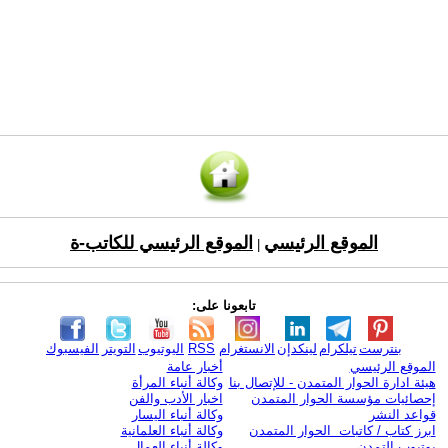
الموقع الرئيسي
الموقع الرئيسي للكاتب-ة
|
تابعونا على:
بنترست
تيلكرام
لينكدإن
الانستغرام
RSS
اليوتيوب
التويتر
الفيسبوك
الموقع الرئيسي
أخبار عامة
هيئة ادارة الحوار المتمدن - للإتصال بنا
وكالة أنباء المرأة
إحصائيات مؤسسة الحوار المتمدن
اخبار الأدب والفن
قواعد النشر
وكالة أنباء اليسار
ابرز كتاب / كاتبات الحوار المتمدن
وكالة أنباء العلمانية
يوتيوب التمدن
وكالة أنباء العمال