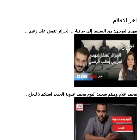
اخر الافلام
.. مهدي لعريبي: من السينما إلى -مافيا-... الجزائر تقبض على زعيم
.. محمد علام وهيثم سعيد: ألبوم محمد عدوية الجديد استكمالا لنجاح