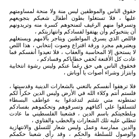
حقوق الناس والموظفين ليس منة ولا منحة لمساومتهم
عليها ، فلا تستغلوا بطون أطفال شعبكم بتجويعهم
وتسرقوا منهم الرغيف لتمنحوهم كسرة منه وتريدونهم
أن ينتخبوكم وأن يهتفوا لفسادكم وانتهازيتكم ،
فاللص الذي يسرق المواطنين ويتاجر بآلامهم ويستغلهم
ويعتبرهم مجرد ورقة اقتراع وصوت إنتخابي ، هذا اللص
لا يستحق إلا المحاسبة والعقاب ، فلا تعيدوا أنفسكم فما
عادت كل الأقنعة تُخفي خطاياكم وفسادكم ،
فحقوق الناس هي حق رغماً عنكم وليس رشوة انتخابية
وابتزاز وشراء أصوات يا أوباش ،
فلا ترهقوا أنفسكم بالتغني بالشعارات الدينية وقدسيتها ،
فلستم أنتم وكلاء الله في الأرض وليس الدين حكراً لكم
تمتطونه متي شئتم لتدغدغوا به عواطف البسطاء
لتتسلقوا علي أكتافهم وتسرقوهم وتحكموهم بفسادكم
وبلطجيتكم باسم الدين ، فشعبنا الفلسطيني ما عادت
تنطلي عليه تلك الشعارات والخطب والفتاوي ،
والدين ممارسة وعمل وليس شعار للتسلق والانتهازية
والوصول للسلطة والحكم ، وقد رأي شعبنا حكمكم