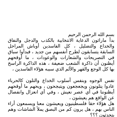
بسم الله الرحمن الرحيم
بدأ ماراثون الدعاية الانتخابية بالكذب والدجل والنفاق
والخداع والتضليل ، كل الفاسدين أوباش المراحل
السابقة يتسابقون لطرح أنفسهم من جديد ، فبدأوا سباق
في التصريحات والشعارات والوعودات ، ما أوقحهم
أيظنون أن ذاكرة الشعب ضعيفة ، هذه الذاكرة الراسخ
بها كل الوجع والقهر والألم الذي سببه هؤلاء الفاسدين ،
نفس الوجوه وبنفس أسلوب الخداع والتلون كالحرباء
عادوا يتلونون ويجعجعون ويتبجحون ، ويحهم ما أوقحهم
أيظنوننا في أي عصر نعيش ، وفي أي انعزال وانفصال
عن الواقع هم يعيشون ،
هل هؤلاء حقا فلسطينيون ويعيشون معنا ويسمعون أراء
الناس بهم ، هل يرون كم من البصق يملأ الشاشات وهم
يتحدثون ؟؟؟