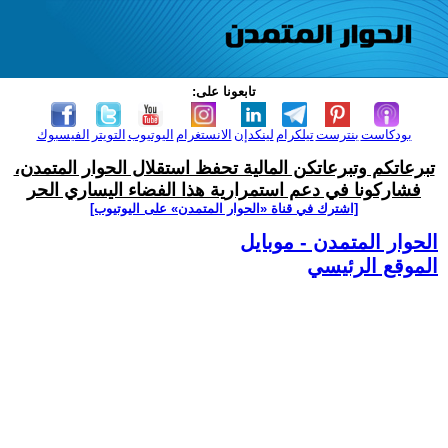
تابعونا على:
بودكاست
بنترست
تيلكرام
لينكدإن
الانستغرام
اليوتيوب
التويتر
الفيسبوك
تبرعاتكم وتبرعاتكن المالية تحفظ استقلال الحوار المتمدن،
فشاركونا في دعم استمرارية هذا الفضاء اليساري الحر
[اشترك في قناة ‫«الحوار المتمدن» على اليوتيوب]
الحوار المتمدن - موبايل
الموقع الرئيسي