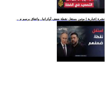
.. نشرة إخبارية | بوتين يستغل نقطة ضعف أوكرانيا.. واتفاق يرسم م