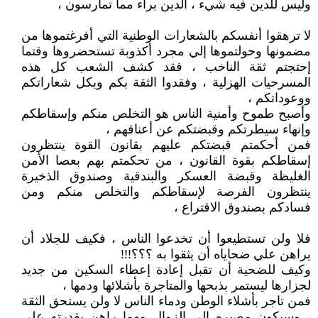
وليس للدين فيه شيء ، الدين براء مما تمارسون ،
لا ترهقوا أنفسكم بالشعارات الوطنية التي أفرغتموها من
مضمونها وحولتموها إلي مجرد أكذوبة تستحضروها وقتما
إحتجتم ثقة الناخب ، فقد كشف الشعب كل هذه
المسرحيات الهزلية ، وفقدوا الثقة بكم وبكل شعاراتكم
ووعوداتكم ،
وأصبح طموح وأمنية الناس هو التخلص منكم وإسقاطكم
وإنهاء سيطرتكم وقبضتكم عن أعناقهم ،
فمن أحكمتم قبضتكم عليهم بقانون القوة ينتظرون
إسقاطكم بقوة القانون ، من تحكمتم بهم بعصا الأمن
الغليظة وقبضة العسكر والبندقية وصندوق الذخيرة
ينتظرون الفرصة لإسقاطكم والتخلص منكم ومن
فسادكم بصندوق الاقتراع ،
فلا ولن تستطيعوا أن تخدعوا الناس ، فكيف للجلاد أن
يراهن علي ضحاياه أن يثقوا به ؟؟؟!!!
وكيف للضحية أن تقبل إعادة إعطاء السكين من جديد
لجزارها ليستمر بذبحها والمتاجرة بأشلائها ودمها ،
فمن تاجر بأشلاء الوطن ودماء الناس لا ولن يستحق الثقة
، وسيكون مصيره إلي الزوال مهما راهن بقدرته علي