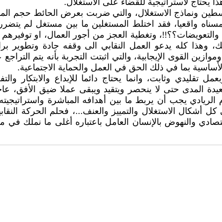
ذا يحتاج لاستراتيجية للقضاء على الاستغلال.
طين ونماذج الاستغلال، والتي ضربت بعرض الحائط حجم المش
لمسناه واقعيا، فقد اختلط المستغلين ما بين مستغل لم يتض
والتعويضات؟؟!!، وتغطية العجز من أجور العمال، او توفيرهم 
ك، وهذا كله يدعو العمل النقابي الى وقفه جادة وتطوير بر
ازين القوى الإيجابية، والتي اثبتت التجربة بأنه يتم التراجع
أساسية بما في ذلك الحق في العمل والحماية الاجتماعية.
ل تقليدي وثابت، وانما يحتاج دائما للإبداع والابتكار وال
عيدة المدى حتى لا ينحصر ويتقيد ويبقى عملا ضيق الأفق، عا
ريادي يجب أن يربط ما بين أهدافه المباشرة واستراتيجيته، و
ل أشكال الاستغلال والتمييز والعنف...، فحلم الحركة النقاب
تصادي والنهوض بالإنسان العامل باعتباره أغلى ما نملك في م