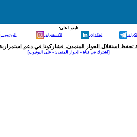
تابعونا على:
لكرام
لينكدإن
الانستغرام
اليوتيوب
ية تحفظ استقلال الحوار المتمدن، فشاركونا في دعم استمرارية 
[اشترك في قناة ‫«الحوار المتمدن» على اليوتيوب]