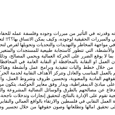
ه وقدرته في التأثير من مبررات وجوده وفلسفة عمله للحفاظ
ي والمبررات الحقيقية لوجوده، وكيف يمكن الاتساق بها؟؟!! لت
هم في مواجهة المخاطر والتهديدات والتحديات وتحويلها لفرص ل
والأنشطة، التي تتطور كاستجابة طبيعية للمستجدات والمتغي
ما لا يوقع الضرر على الحركة العمالية ويحمي المصالح، وذلك
 العمل او النقابة بالمحافظة او النقابة العامة في المحافظات 
ا من خلال خطط واليات تنفيذية وبرامج عمل وأنشطة وهياكل 
العمل المناسب والعادل وتتركز الأهداف النقابية لخدمة الحركة
قوقهم المادية والمعنوية، وتحسين ظروف وشروط العمل، والار
وم على مبادئ الديمقراطية، ويدار وفق معايير الحوكمة، يتكو
لدفاع عن مصالحهم بالطرق والوسائل النضالية المشروعة وا
تقوم على الإدارة بالنتائج، لتحقيق إنجازات وتدخلات ناجحة، و
لعمل النقابي في فلسطين والارتقاء بالواقع العمالي والنقابي، 
 على تحقيق امالها وتطلعاتها وصون حقوقها من خلال تجسير وظائ