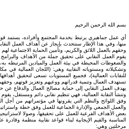
بسم الله الرحمن الرحيم
أي عمل جماهيري يرتبط بخدمة المجتمع وأفراده، يستمد قوت
منها، وفي هذا الإطار سنتحدث بإيجاز عن أهداف العمل النقاب
وحقهم بالعمل اللائق والكريم، وتأمين الحماية الاجتماعية ل
يقوم العمل النقابي على تحقيق جملة من الأهداف والبرامج 
والضغوطات المحيطة في بيئة العمل والميادين المرتبطه به، ب
وتشكيلاته ومستوياته النقابية وهي: (اللجان العمالية في مكان
للنقابات العمالية)، فجميع المستويات تسعى لتحقيق أهدافه
تستهدف العمال وتنمية قدراتهم ووعيهم وتعزيز قوتهم، وحقهم ب
يهدف العمل النقابي إلى حماية مصالح العمال والدفاع عن ح
وتنشأ النقابة العمالية، فهي تنظيم نقابي دائم ومستقل، يق
وفق اللوائح والنظم التي يقرونها في مؤتمراتهم من أجل ا
والعمل الجمعي والإدارة الجماعية للعمل وفق خطة واستراتيجية 
بعض الأهداف الفرعية للعمل على تحقيقها، وصولا لاستراتيجية ا
المناسبة والقيم الإيجابية لبناء قواعد نقابية منظمة وقادرة
مرحلتين وهي: