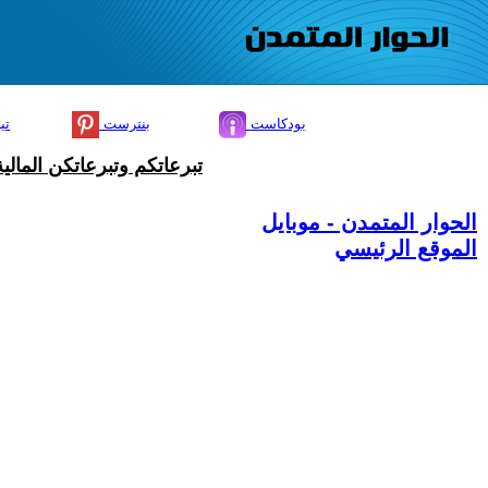
بودكاست
بنترست
تي
تبرعاتكم وتبرعاتكن المال
الحوار المتمدن - موبايل
الموقع الرئيسي