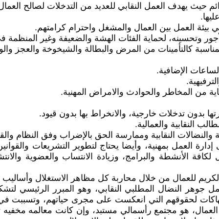
ائم حيث يهدف العمل النقابي للعديد من التدخلات لصالح العمال
يها.
ي بيئة العمل بين العمال والمشغل واحترام كرامتهم.
أجور وتحسينه، لحماية الفئات الهشة والضعيفة وغير المنظمة 
ناسبة كالتأمينات من المرض والبطالة والشيخوخة والعجز والوفا
ارتها بدون تدخلات خارجية، والانخراط بها بدون قيود.
لب النقابية والعمالية.
ة والنضالات النقابية وممارسة الحق بالإضراب وفق النظام والقا
 إدارة العمل بمهنية، وأيضا يحتاج لتطوير التشريعات والقواني
يل لكافة الأنشطة والبرامج، وزيادة الانتساب والعضوية والا
 والكريم للعمال من خلال محاربة كل مظاهر الاستغلال وأساليب
 جوهر النضال المطلبي النقابي، وهو المبرر الرئيسي لتشكيل
هاكات لحقوقهم التي انعكست على مجرى حياتهم، وتسببت في ال
لعمال، هو مجتمع رأسمالي مستبد، وإن كانت معالمه مخفيه