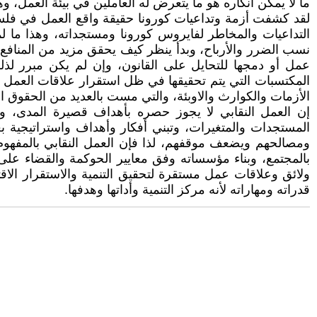
ما لا يمكن انكاره هو ما يتعرض له العاملين في بيئة العمل، وه
لقد كشفت أزمة وتداعيات كورونا حقيقة واقع العمل في فلس
التداعيات والمخاطر لفايروس كورونا ومستجداته، وهذا ما 
نسب الضرر والأرباح، وبدأ ينظر كيف يحقق مزيد من المنافع 
عمل أو دمجها للتحايل على القانون، وإن لم يكن مبرر لذل
المكتسبات التي يتم تحقيقها في ظل استقرار علاقات العمل ومو
الأزمات والكوارث والاوبئة، والتي مست بالعديد من الحقوق ال
إن العمل النقابي لا يجوز حصره بأهداف قصيرة المدى، وبعم
المستجدات والمتغيرات، وتبني أفكار وأهداف واستراتيجية ب
ومصالحهم ويضعف موقفهم، لذا فإن العمل النقابي بالمفهوم ال
بالمجتمع، وبناء مؤسساته وفق معايير الحوكمة والقضاء على ك
ولائق وعلاقات عمل مستقرة لتحقيق التنمية والاستقرار الاق
قدراته ومهاراته لأنه مركز التنمية وأداتها وهدفها.