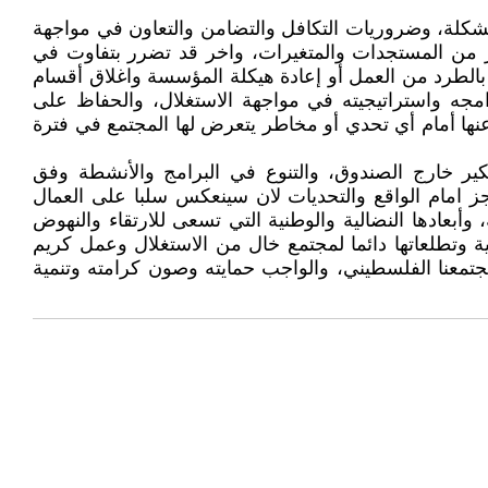
كلة، وضروريات التكافل والتضامن والتعاون في مواجهة
رر من المستجدات والمتغيرات، واخر قد تضرر بتفاوت في
بالطرد من العمل أو إعادة هيكلة المؤسسة واغلاق أقسام
امجه واستراتيجيته في مواجهة الاستغلال، والحفاظ على
 عنها أمام أي تحدي أو مخاطر يتعرض لها المجتمع في فترة
تفكير خارج الصندوق، والتنوع في البرامج والأنشطة وفق
جز امام الواقع والتحديات لان سينعكس سلبا على العمال
أبعادها النضالية والوطنية التي تسعى للارتقاء والنهوض
ية وتطلعاتها دائما لمجتمع خال من الاستغلال وعمل كريم
جتمعنا الفلسطيني، والواجب حمايته وصون كرامته وتنمية