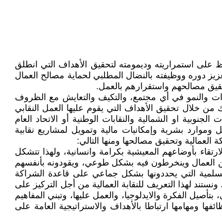
 على استمراريته وديمومته لتحقيق الأهداف التي انطلق
عزيز دوره ووظيفته بالنضال المطلبي لحماية مصالح العمال
تحقيق مصالحهم واستقرارهم بالعمل.
رات والنمو في أي مجتمع، والتكيف والتعايش مع الظروف
 من خلال تحقيق الأهداف التي يقوم عليها العمل النقابي
الجنوبية او الشمالية والنقابات الوطنية أو الاتحاد العام
وموارد بشرية وإمكانيات مالية وتمويل لمشاريع نقابية
 العمالية وتحقيق مصالحها ومنها التالي:
تقاء بأوضاعهم المعيشية بكرامة وانسانية، ولهذا تتشكل
ن من العمال وينخرطون فيه بشكل طوعي، ويقودونه بأنفسهم
لسلمية التي يحددونها بشكل جماعي على قاعدة الشراكة
نستند لهذا التعريف للنقابة العمالية من أجل التركيز على
بتأصيل الفكرة والايدلوجيا، والعمل عليها، وتبني المفاهيم
فها ومهامها ارتباطا بالأهداف والاستراتيجية العامة على