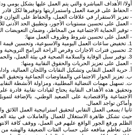
أولا/ الأهداف المباشرة والتي يتم العمل عليها بشكل يومي ود
- الحفاظ على فرصة العمل واستمراريتها وتوفيرها لكل قادر عل
- تعزيز الاستقرار في علاقات العمل، والحفاظ على التوازن ف
- العمل على تحسين مستويات الأجور، وتطبيق الحد الأدنى لل
- توفير الحماية الاجتماعية من المخاطر، وضمان التعويضات الم
- العمل على تحسين شروط وظروف العمل منها:
1. تخفيض ساعات العمل اليومية والاسبوعية، وتحسين قيمة الساعات الإضافية.
2. تحسين فترات الاجازات وفرص الراحة البرامج الترويحية والترفيهية.
3. توفير سبل الوقاية والسلامة الصحية في بيئة العمل، والحماية من المخاطر والحوادث والامراض المهنية.
- العمل على تعزيز الحريات والحقوق النقابية ومنها:
أ‌. حرية العمل النقابي وتشكيل النقابات واللجان العمالية، واد
ب‌. تعزيز الحوار الاجتماعي والمفاوضات الجماعية وتحقيق المطا
ت‌. تسهيل مهمات النضالية المطلبية، ومزاولة الأنشطة النقابي
وتحقيق هذه الأهداف النقابية يحتاج لقيادات نقابية قادرة على
الاجتماعية والاقتصادية على الصعيد الوطني، بالإضافة لتمو
وأماكن تواجد العمال.
ثانيا / يسعى العمل النقابي لتحقيق استراتيجية العمل اللائق
حيث تشكل ظاهرة الاستغلال للعمال والعاملات في بيئة العمل
الظلم ورفع الجور الواقع عليهم في العمل، ووقف كافة الانت
على تعاظم منافعه على حساب الفئات الضعيفة والهشه من ا