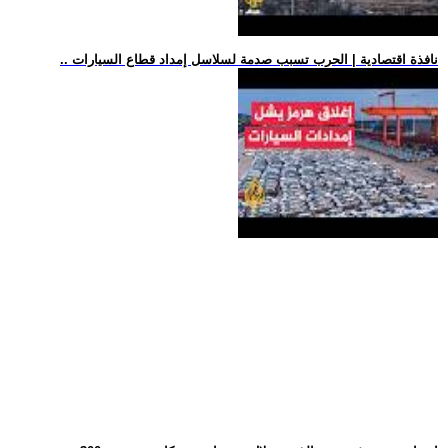
.. نافذة اقتصادية | الحرب تسبب صدمة لسلاسل إمداد قطاع السيارات