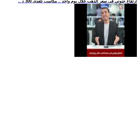
.. ارتفاع جنوني فى سعر الذهب خلال يوم واحد .. مكاسب تتعدى 300 د