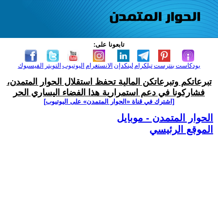
تابعونا على:
بودكاست
بنترست
تيلكرام
لينكدإن
الانستغرام
اليوتيوب
التويتر
الفيسبوك
تبرعاتكم وتبرعاتكن المالية تحفظ استقلال الحوار المتمدن،
فشاركونا في دعم استمرارية هذا الفضاء اليساري الحر
[اشترك في قناة ‫«الحوار المتمدن» على اليوتيوب]
الحوار المتمدن - موبايل
الموقع الرئيسي