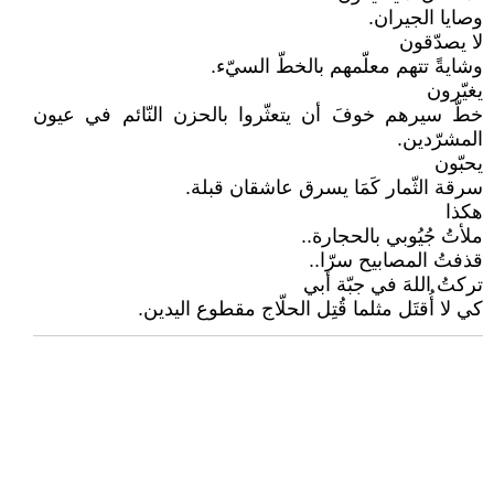
وصايا الجيران.
لا يصدّقون
وشايةً تتهم معلّمهم بالخطّ السيّء.
يغيّرون
خطّ سيرهم خوفَ أن يتعثّروا بالحزن النّائم في عيون
المشرّدين.
يحبّون
سرقة الثّمار كَمَا يسرق عاشقان قبلة.
هكذا
ملأتُ جُيُوبي بالحجارة..
قذفتُ المصابيح سرّا..
تركتُ اللهَ في جبّة أبي
كي لا أُقتَل مثلما قُتِل الحلّاج مقطوع اليدين.