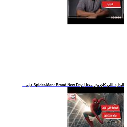
.. فيلم Spider-Man: Brand New Day | البداية اللي كان بيتر محتا