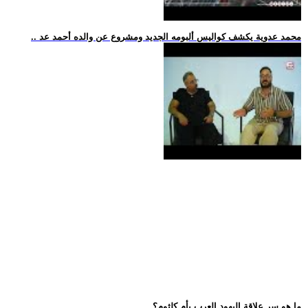
.. محمد عدوية يكشف كواليس ألبومه الجديد ومشروع عن والده أحمد عد
.. ما هو سر علاقة اليهود العرب بأم كلثوم؟