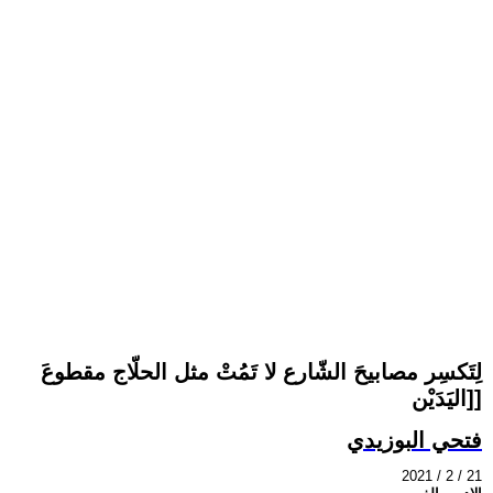
لِتَكسِر مصابيحَ الشّارع لا تَمُتْ مثل الحلّاج مقطوعَ
اليَدَيْن]]
فتحي البوزيدي
2021 / 2 / 21