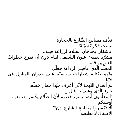
قذْف مصابيح الشّارع بالحجارة
ليست فكرةً سيّئةً!
عاشقان يحتاجان الظّلام لزراعة قبلة..
مشرّد يطفئ عيون الشّفقة, ليَنام دون أن تقرع خطواتُ
العابرين قلبه..
المعلّم الّذي عاقبني لرداءة خطّي
متّهم بكتابة شعارات سياسيّة على جدران المنازل في
حيّنا.
لم أصدّق التّهمة لأنّي أعرف جيّدا جمال خطّه.
جارنا الّذي وشى به قال:
"المعلّمون أيضا يسوء خطّهم لأنّ الظّلام يكسر أصابعهم!
أوصيكم
ألّا تكسروا مصابيح الشّارع إذن!"
الأطفال لا يطيعون