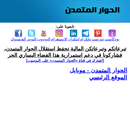
تابعونا على:
بودكاست
بنترست
تيلكرام
لينكدإن
الانستغرام
اليوتيوب
التويتر
الفيسبوك
تبرعاتكم وتبرعاتكن المالية تحفظ استقلال الحوار المتمدن،
فشاركونا في دعم استمرارية هذا الفضاء اليساري الحر
[اشترك في قناة ‫«الحوار المتمدن» على اليوتيوب]
الحوار المتمدن - موبايل
الموقع الرئيسي