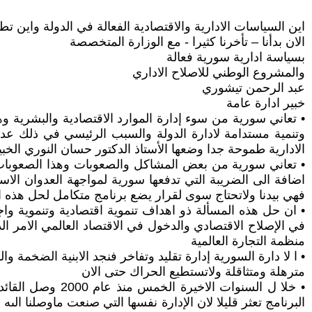
اين السياسات الادارية والاقتصادية الفعالة في الدولة واين تط
الان بدأنا – تأخرنا كثيرا - مع الوزارة المتخصصة
بسياسة ادارية سورية فعالة
والمشروع الوطني للاصلاح الاداري
عبد الرحمن تيشوري
خبير ادارة عامة
• تعاني سورية من سوء إدارة الموارد الاقتصادية والبشرية و
وتنمية مستدامة لادارة الدولة والسبب الرئيسي في ذلك عدم 
الادارية طموحة جدا وضعها الأستاذ الدكتور حسان النوري الخب
• تعاني سورية من بعض المشاكل والصعوبات وهذا الصعوبات وا
اضافة الى الضريبة التي تدفعها سورية لمواجهة العدوان الا
فهي بيدنا ولاتحتاج سوى لقرار يضع برنامج متكامل لحل هذه ا
• ان حل هذه المسألة ذو اهداف تنموية اقتصادية وتنموية 
في الإصلاح الاقتصادي والدخول في الاقتصاد العالمي الامر ا
منظمة التجارة العالمية
• ا لا دارة السورية إدارة تقليد وتفاخر فنجد الابنية الضخمة 
مترهلة ومتثاقلة ولاتستطيع الحراك حتى الان
• خلا ل السنوات
البرنامج تعثر قليلا لان الإدارة نفسها التي صنعت ماوصلنا الى