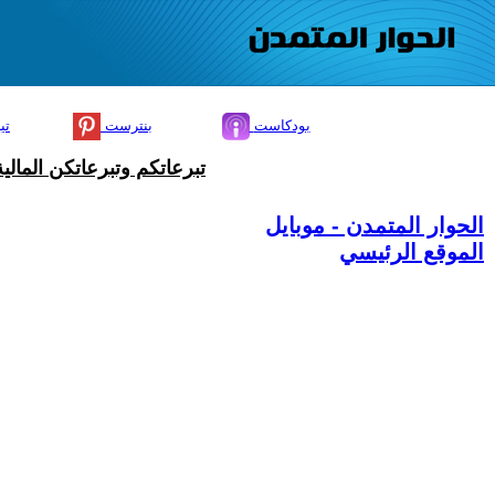
بودكاست
بنترست
تي
تبرعاتكم وتبرعاتكن المال
الحوار المتمدن - موبايل
الموقع الرئيسي