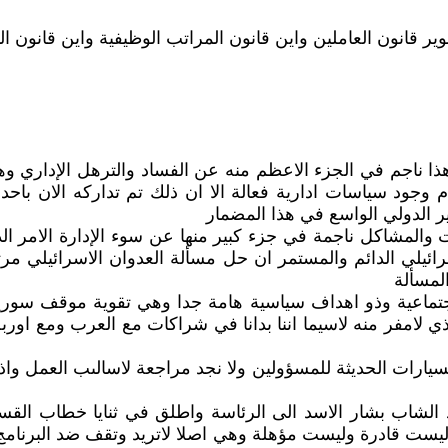
وير قانون العاملين واين قانون المراتب الوظيفية واين قانون ال
هذا ناجم في الجزء الاعظم منه عن الفساد والترهل الإداري و
وجود سياسات ادارية فعالة الا ان ذلك تم تداركه الان باحد
ير الدولي الواسع في هذا المضمار
لمشاكل ناجمة في جزء كبير منها عن سوء الإدارة الامر الذي 
سرائيلي الدائم والمستمر ان حل مسألة العدوان الاسرائيلي م
لمسألة
واجتماعية وذو اهداف سياسية هامة جدا وهي تقوية موقف سو
لذي لامفر منه لاسيما اننا بدانا في شراكات مع العرب ومع او
والسيارات الحديثة للمسؤولين ولا نجد مراجعة لاسالىب العمل وا
 الاخيرة الخمس منذ عام 2000 وصل القائد الشاب بشار الاسد الى الرئاسة واطلق ف
ه ليست قادرة وليست مؤهلة وهي اصلا لاتريد وتقف ضد البرنامج ب