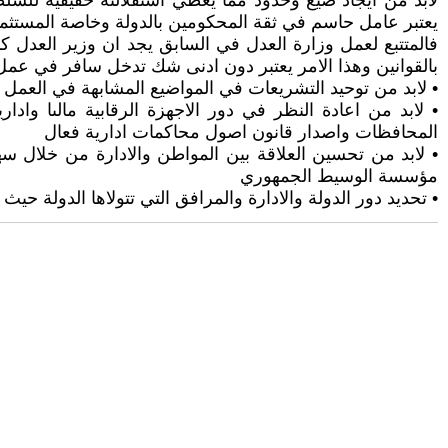
لابد من ايجاد صيغ وحدود مما يعطي استقلالىة حقيقية للسل
يعتبر عامل حاسم في ثقة المحكومين بالدولة وخاصة المستثم
فالمتتبع لعمل وزارة العدل في السابق يجد ان وزير العدل ك
بالقوانين وهذا الامر يعتبر دون ادنى شك تدخل سافر في عم
• لابد من توحيد التشريعات في المواضيع المشابهة في العمل 
• لابد من اعادة النظر في دور الاجهزة الرقابية مالىا وادا
المحافظات واصدار قانون اصول محاكمات ادارية فعال
• لابد من تحسين العلاقة بين المواطن والادارة من خلال س
مؤسسة الوسيط الجمهوري
• تحديد دور الدولة والادارة والمرافق التي تتولاها الدولة حيث