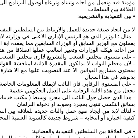
مؤمنة فيه وتعمل من اجله وتتبناه وترعاه لوصول البرنامج الى 
العلاقة بين السلطات
• بين التنفيذية والتشريعية:
لا من ايجاد صيغة جديدة للعمل والارتباط بين السلطتين التنفيذ
- مثال : الوزير الذي هو الرئيس الإداري الاعلى في وزارته
يعملون مع الوزير السابق آو الوزراء السابقين مما يفقده اي
من اعادة هيكلة الوزارات وتغيير اسالىب عملها انطلاقا من هذ
- على مستوى مجلس الشعب والتشريع لاارى مجلس الشعب اكث
- لان معظم النواب لا يملكون المقدرة الذاتية لمناقشة القو
بمحتوى مشاريع القوانين الا عند التصويت عليها مع الا شارة
بدلوهم في هذا المجال
- على المستوى الرقابي فان النائب لايملك المعلومات الخاص
يجعل من هذه الالىة الرقابية على العمل الحكومي عقيمة
- هذا الذي حصل حول النائب الى مجرد وسيط ( مكتب خدمات مأجو
بسائق التكسي تنتهي بمجرد وصوله آو دخوله البرلمان
- لذلك لابد من ايجاد صيغ عمل والىات جديدة للعلاقة بين ال
كيفية اختياره آو انتخابه – شروط جديدة كالسوية العلمية ال
• في العلاقة بين السلطتين التنفيذية والقضائية: