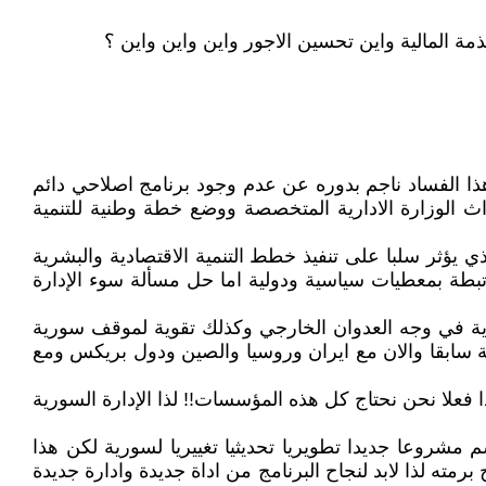
ذمة المالية واين تحسين الاجور واين واين واين ؟
هذا الفساد ناجم بدوره عن عدم وجود برنامج اصلاحي دائم
اث الوزارة الادارية المتخصصة ووضع خطة وطنية للتنمية
يؤثر سلبا على تنفيذ خطط التنمية الاقتصادية والبشرية
رتبطة بمعطيات سياسية ودولية اما حل مسألة سوء الإدارة
رية في وجه العدوان الخارجي وكذلك تقوية لموقف سورية
ربة سابقا والان مع ايران وروسيا والصين ودول بريكس ومع
ذا فعلا نحن نحتاج كل هذه المؤسسات!! لذا الإدارة السورية
ي ثنايا خطاب القسم مشروعا جديدا تطويريا تحديثيا تغييريا لسورية لكن هذا
رمته لذا لابد لنجاح البرنامج من اداة جديدة وادارة جديدة