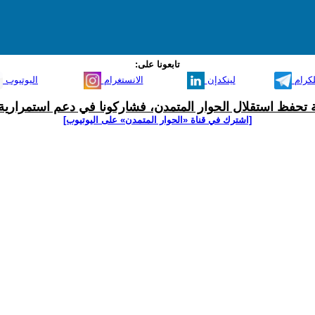
تابعونا على:
لكرام
لينكدإن
الانستغرام
اليوتيوب
ية تحفظ استقلال الحوار المتمدن، فشاركونا في دعم استمرارية 
[اشترك في قناة ‫«الحوار المتمدن» على اليوتيوب]