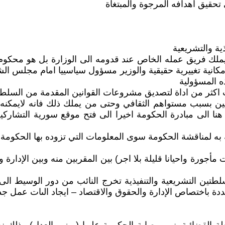
تحقيق اهدافه المرجوة والمبتغاة
ية والتشريعية
 لايملك فريق عمله الخاص عند قدومه الى الوزارة بل هو محكو
ة امكانية تغييرية حقيقية والوزير مسؤول سياسييا امام مجلس 
ه المسؤولية
ر من اداة لتصديق مشروعات القوانين المقدمة من السلطة ا
انين بسبب مستواهم الثقافي وحتى من يملك ذلك فانه لايمكنه ا
 هنا الى مبادرة الحكومة اخيرا الى فتح موقع سورية التشارك
ة به لمناقشة الحكومة سوى المعلومات التي تزوده بها الحكوم
رة واحيانا قليلة بلا اجر) بين المقربين منه وبين الإدارة وا
سلطتين التشريعية والتنفيذية تخرج النائب من دور الوسيط ال
محددة باختصاص الإدارة والحقوق والاقتصاد – ايجاد الىات عم